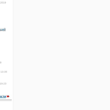
 2019
аций
19
 13:35
19:23
ости