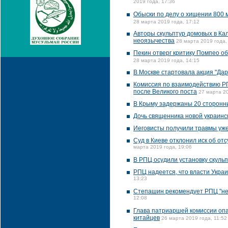
2019 года, 17:36
Обыски по делу о хищении 800 
28 марта 2019 года, 17:12
Авторы скульптур домовых в Ка
неоязычества
28 марта 2019 года,
Пекин отверг критику Помпео о
28 марта 2019 года, 14:15
В Москве стартовала акция "Дар
Комиссия по взаимодействию Р
после Великого поста
27 марта 20
В Крыму задержаны 20 сторонни
Дочь священника новой украинс
Иеговисты получили травмы уже
Суд в Киеве отклонил иск об о
марта 2019 года, 19:06
В РПЦ осудили установку скуль
РПЦ надеется, что власти Укра
13:23
Степашин рекомендует РПЦ "не 
12:08
Глава патриаршей комиссии опас
китайцев
26 марта 2019 года, 11:52