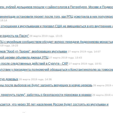
млн. рублей дольщиков прошли у сайентологов в Петербурге, Москве и Подмо
лининграде остановили проект после того, как РПЦ усмотрела в них популяр
 16:14
б отношении к мусульманам и призвал США не вмешиваться в его внутренние 
и радость на Пасху"
28 марта 2019 года, 13:15
ПЦ с музейным сообществом обсудит вопрос передачи Андроникова монасты
19 года, 19:23
ков "Хизб ут-Тахрир", вербовавших мусульман
27 марта 2019 года, 14:07
кой церкви объявила джихад УПЦ
27 марта 2019 года, 13:43
 после следственных действий в Сургуте - СКР
27 марта 2019 года, 10:51
тсутствии у президента полномочий обращаться к Константинополю за томосо
птур домовых
26 марта 2019 года, 14:36
ины после выборов не будут загонять верующих в новую церковь
26 марта 2019 г
перегнуть палку", заботясь о безопасности прихожан в храмах
26 марта 2019 г
ается, что через 30 лет население России будет состоять из мусульман и