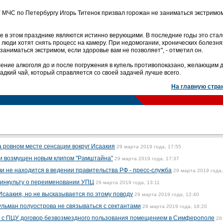
 МЧС по Петербургу Игорь Титенок призвал горожан не заниматься экстримо
е в этом празднике являются истинно верующими. В последние годы это стал
 люди хотят снять процесс на камеру. При недомогании, хронических болезня
 заниматься экстримом, если здоровье вам не позволяет", - отметил он.
ление алкоголя до и после погружения в купель противопоказано, желающим 
адкий чай, который справляется со своей задачей лучше всего.
На главную стра
а ровном месте сенсации вокруг Исаакия
29 марта 2019 года, 17:55
и возмущен новым клипом "Рамштайна"
29 марта 2019 года, 17:37
и не находится в ведении правительства РФ - пресс-служба
29 марта 2019 года,
 Минкульту о переименовании УПЦ
29 марта 2019 года, 13:11
Исаакия, но не высказывается по этому поводу
29 марта 2019 года, 12:40
льман полуострова не связываться с сектантами
28 марта 2019 года, 18:20
ь с ПЦУ договор безвозмездного пользования помещением в Симферополе
28