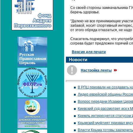
Со своей стороны замначальника ГУ
беречь здоровье.
"Далеко не все принимающие участи
забавой, носит спортивный интерес,
от этого обряда отказаться, не надо
Спасатель подчеркнул, что употреб
согрева будет предложен горячий сл
Версия для печати
Новости
Настройка ленты
В РПЦ призвали не создавать н
Лидер еврейской общины Росси
Вопрос передачи Исаакия Церкв
Киевский суд рассмотрит иск к
Кремль интересуется статусом 
Крымский муфтият призвал мусу
Власти Крыма готовы заключит