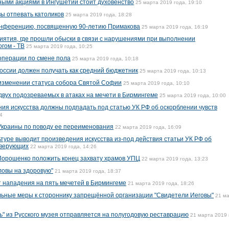
тными акциями в Ингушетии стоит духовенство
25 марта 2019 года, 19:10
вы отпевать католиков
25 марта 2019 года, 18:28
онференцию, посвященную 90-летию Примакова
25 марта 2019 года, 16:19
иятия, где прошли обыски в связи с нарушениями при выполнении
гом - ТВ
25 марта 2019 года, 10:25
операции по смене пола
25 марта 2019 года, 10:18
России должен получать как средний бюджетник
25 марта 2019 года, 10:13
изменении статуса собора Святой Софии
25 марта 2019 года, 10:10
вух подозреваемых в атаках на мечети в Бирмингеме
25 марта 2019 года, 10:00
ния искусства должны подпадать под статью УК РФ об оскорблении чувств
4
Украины по поводу ее переименования
22 марта 2019 года, 16:09
туре выводит произведения искусства из-под действия статьи УК РФ об
 верующих
22 марта 2019 года, 14:26
орошенко положить конец захвату храмов УПЦ
22 марта 2019 года, 13:23
ловы на здоровую"
21 марта 2019 года, 18:37
 нападения на пять мечетей в Бирмингеме
21 марта 2019 года, 18:26
ьные меры к стороннику запрещённой организации "Свидетели Иеговы"
21 м
ь" из Русского музея отправляется на полугодовую реставрацию
21 марта 2019 