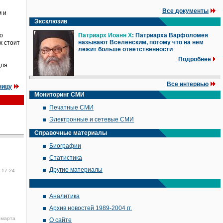
Все документы
м и
Эксклюзив
о
Патриарх Иоанн X
: Патриарха Варфоломея
называют Вселенским, потому что на нем
х стоит
лежит больше ответственности
Подробнее
для
Все интервью
ницу
Мониторинг СМИ
Печатные СМИ
Электронные и сетевые СМИ
Справочные материалы
Биографии
Статистика
Другие материалы
 17:24
Аналитика
Архив новостей 1989-2004 гг.
 марта
О сайте