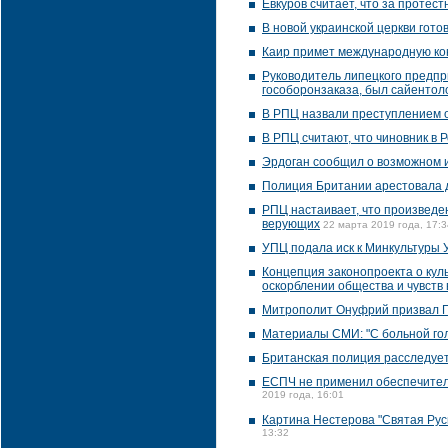
Евкуров считает, что за протес
В новой украинской церкви гото
Каир примет международную к
Руководитель липецкого предпр
гособоронзаказа, был сайентоло
В РПЦ назвали преступлением 
В РПЦ считают, что чиновник в 
Эрдоган сообщил о возможном 
Полиция Британии арестовала д
РПЦ настаивает, что произведе
верующих
22 марта 2019 года, 17:3
УПЦ подала иск к Минкультуры 
Концепция законопроекта о куль
оскорблении общества и чувств
Митрополит Онуфрий призвал П
Материалы СМИ: "С больной го
Британская полиция расследует
ЕСПЧ не применил обеспечител
2019 года, 16:01
Картина Нестерова "Святая Рус
13:32