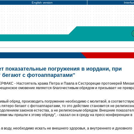
English version
Interfa
ет показательные погружения в иордани, при
г бегают с фотоаппаратами"
ТЕРФАКС - Настоятель храма Петра и Павла в Сестрорецке протоиерей Миха
крещенское омовение является благочестивым обрядом и призывает не прев
стивый обряд, производить погружение необходимо с молитвой, в соответств
а пятеро бегают с фотоаппаратами, то это действие становится не религиозн
одолением законов естества, а не религиозным обрядом. Внешние показател
лями мы пришли к этому обряду", - сказал он в среду на пресс-конференции в
 в воду, необходимо искать не внешнего здоровья, а внутреннего и духовного