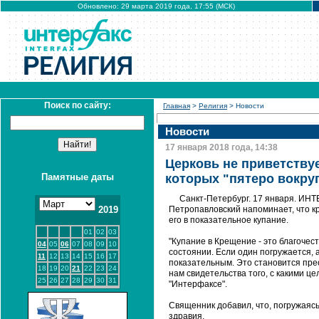
Обновлено: 29 марта 2019 года, 17:55 (МСК)
Поиск по сайту:
Главная
>
Религия
> Новости
Новости
17 января 2018 года, 14:38
Церковь не приветству
Памятные даты
которых "пятеро вокру
Санкт-Петербург. 17 января. ИН
2019
Петропавловский напоминает, что 
его в показательное купание.
01
02
03
"Купание в Крещение - это благоче
04
05
06
07
08
09
10
состоянии. Если один погружается, 
11
12
13
14
15
16
17
показательным. Это становится пре
18
19
20
21
22
23
24
нам свидетельства того, с какими це
25
26
27
28
29
30
31
"Интерфаксе".
Священник добавил, что, погружаясь
здравия.