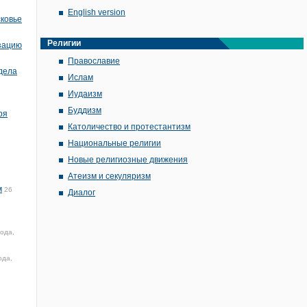
English version
сковье
Религии
изацию
Православие
дела
Ислам
Иудаизм
Буддизм
ря
Католичество и протестантизм
Национальные религии
Новые религиозные движения
Атеизм и секуляризм
м
26
Диалог
ода,
ода,