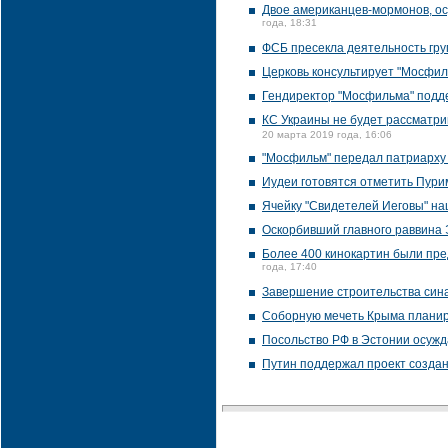
Двое американцев-мормонов, ос
года, 18:31
ФСБ пресекла деятельность гру
Церковь консультирует "Мосфил
Гендиректор "Мосфильма" подд
КС Украины не будет рассматри
20 марта 2019 года, 16:06
"Мосфильм" передал патриарху 
Иудеи готовятся отметить Пури
Ячейку "Свидетелей Иеговы" н
Оскорбивший главного раввина 
Более 400 кинокартин были пре
года, 17:40
Завершение строительства синаг
Соборную мечеть Крыма планир
Посольство РФ в Эстонии осужд
Путин поддержал проект создан