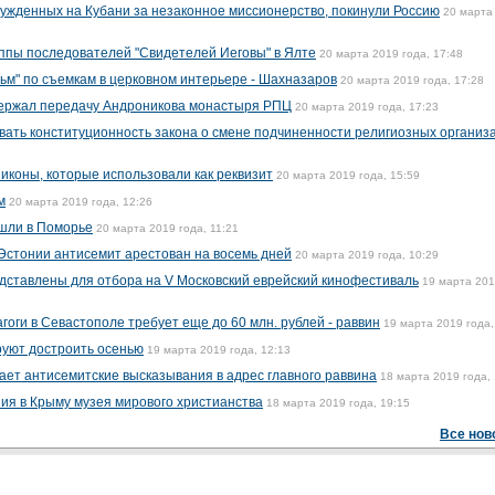
ужденных на Кубани за незаконное миссионерство, покинули Россию
20 марта
ппы последователей "Свидетелей Иеговы" в Ялте
20 марта 2019 года, 17:48
ьм" по съемкам в церковном интерьере - Шахназаров
20 марта 2019 года, 17:28
ержал передачу Андроникова монастыря РПЦ
20 марта 2019 года, 17:23
вать конституционность закона о смене подчиненности религиозных организ
иконы, которые использовали как реквизит
20 марта 2019 года, 15:59
м
20 марта 2019 года, 12:26
ашли в Поморье
20 марта 2019 года, 11:21
Эстонии антисемит арестован на восемь дней
20 марта 2019 года, 10:29
дставлены для отбора на V Московский еврейский кинофестиваль
19 марта 20
оги в Севастополе требует еще до 60 млн. рублей - раввин
19 марта 2019 года,
уют достроить осенью
19 марта 2019 года, 12:13
ает антисемитские высказывания в адрес главного раввина
18 марта 2019 года, 
ия в Крыму музея мирового христианства
18 марта 2019 года, 19:15
Все нов