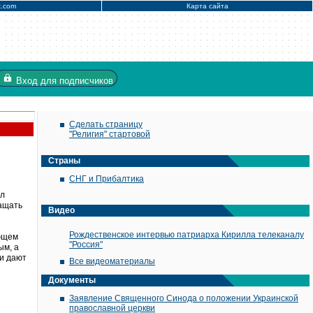
x.com
Карта сайта
Вход
для подписчиков
Сделать страницу
"Религия" стартовой
Страны
СНГ и Прибалтика
ил
ращать
Видео
Рождественское интервью патриарха Кирилла телеканалу
ующем
"Россия"
ым, а
и дают
Все видеоматериалы
Документы
Заявление Священного Синода о положении Украинской
православной церкви