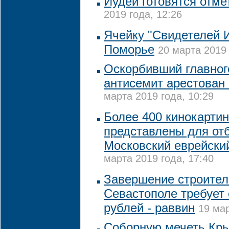
Иудеи готовятся отме
2019 года, 12:26
Ячейку "Свидетелей 
Поморье
20 марта 2019 
Оскорбивший главног
антисемит арестован
марта 2019 года, 10:29
Более 400 кинокарти
представлены для от
Московский еврейски
марта 2019 года, 17:40
Завершение строитель
Севастополе требует 
рублей - раввин
19 мар
Соборную мечеть Кр