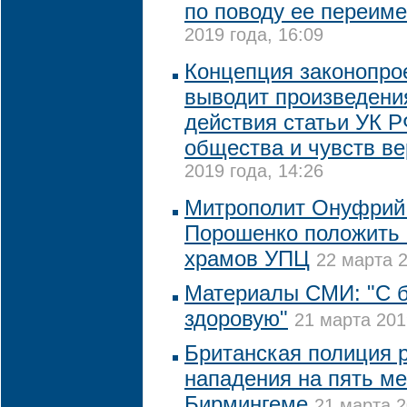
по поводу ее переим
2019 года, 16:09
Концепция законопрое
выводит произведения
действия статьи УК Р
общества и чувств в
2019 года, 14:26
Митрополит Онуфрий
Порошенко положить 
храмов УПЦ
22 марта 2
Материалы СМИ: "С б
здоровую"
21 марта 201
Британская полиция 
нападения на пять ме
Бирмингеме
21 марта 2