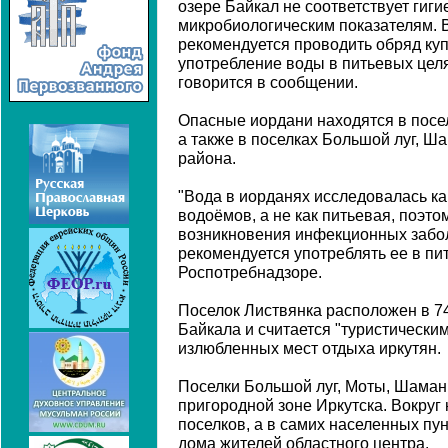
озере Байкал не соответствует гиг
микробиологическим показателям. В
рекомендуется проводить обряд куп
употребление воды в питьевых целя
говорится в сообщении.
Опасные иордани находятся в посел
а также в поселках Большой луг, Ш
района.
"Вода в иорданях исследовалась к
водоёмов, а не как питьевая, поэт
возникновения инфекционных забо
рекомендуется употреблять ее в пит
Роспотребнадзоре.
Поселок Листвянка расположен в 74
Байкала и считается "туристически
излюбленных мест отдыха иркутян.
Поселки Большой луг, Моты, Шаман
пригородной зоне Иркутска. Вокруг
поселков, а в самих населенных п
дома жителей областного центра.