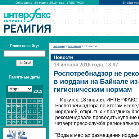
Обновлено: 29 марта 2019 года, 17:55 (МСК)
English ver
Поиск по сайту:
Главная
>
Религия
> Новости
Новости
18 января 2018 года, 13:07
Роспотребнадзор не рек
Памятные даты
в иордани на Байкале из
гигиеническим нормам
2019
Иркутск. 18 января. ИНТЕРФАКС 
01
02
03
Роспотребнадзора по итогам исслед
04
05
06
07
08
09
10
иорданей, открытых к празднику Кр
11
12
13
14
15
16
17
рекомендовали проводить купание 
18
19
20
21
22
23
24
25
26
27
28
29
30
31
четверг пресс-служба региональног
"Вода в местах размещения иордане