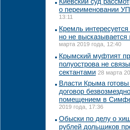
Киевский суд рассмот
о переименовании У
13:11
Кремль интересуется 
но не высказывается 
марта 2019 года, 12:40
Крымский муфтият п
полуострова не связы
сектантами
28 марта 20
Власти Крыма готовы
договор безвозмездно
помещением в Симф
2019 года, 17:36
Обыски по делу о хи
рублей дольщиков пр