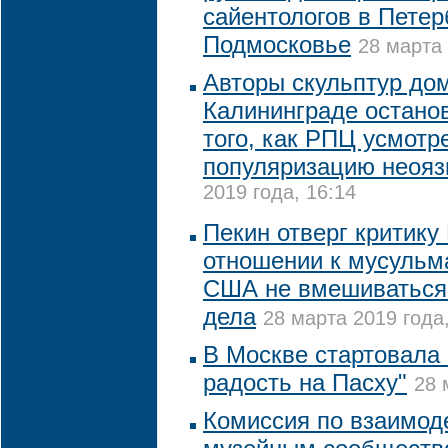
сайентологов в Петер
Подмосковье
28 марта 
Авторы скульптур до
Калининграде остано
того, как РПЦ усмотр
популяризацию неояз
2019 года, 16:14
Пекин отверг критику
отношении к мусульм
США не вмешиваться 
дела
28 марта 2019 года,
В Москве стартовала 
радость на Пасху"
28 
Комиссия по взаимод