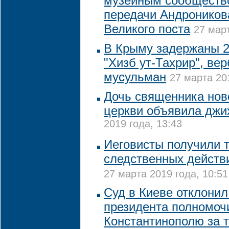
музейным сообщество
передачи Андроников
Великого поста
27 март
В Крыму задержаны 2
"Хизб ут-Тахрир", ве
мусульман
27 марта 20
Дочь священника нов
церкви объявила дж
2019 года, 13:43
Иеговисты получили 
следственных действи
27 марта 2019 года, 10:51
Суд в Киеве отклонил 
президента полномоч
Константинополю за 