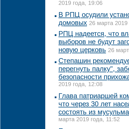
2019 года, 19:06
В РПЦ осудили устан
домовых
26 марта 2019 
РПЦ надеется, что вл
выборов не будут заг
новую церковь
26 март
Степашин рекомендуе
перегнуть палку", заб
безопасности прихож
2019 года, 12:08
Глава патриаршей ко
что через 30 лет нас
состоять из мусульма
марта 2019 года, 11:52