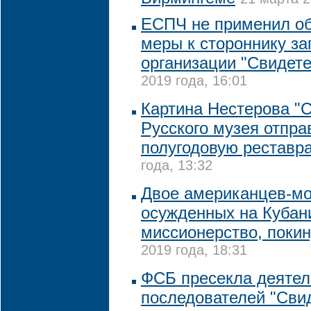
ЕСПЧ не применил о
меры к стороннику з
организации "Свидет
2019 года, 16:01
Картина Нестерова "С
Русского музея отпра
полугодовую реставр
года, 13:32
Двое американцев-м
осужденных на Кубани
миссионерство, поки
2019 года, 18:31
ФСБ пресекла деятел
последователей "Сви