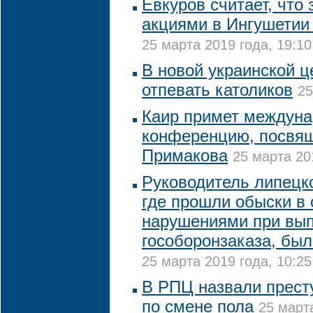
Евкуров считает, что
акциями в Ингушетии 
25 марта 2019 года, 19:10
В новой украинской ц
отпевать католиков
25
Каир примет междун
конференцию, посвя
Примакова
25 марта 20
Руководитель липецко
где прошли обыски в 
нарушениями при вы
гособоронзаказа, был
25 марта 2019 года, 10:25
В РПЦ назвали прест
по смене пола
25 марта