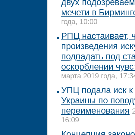
двух подозреваем
мечети в Бирминг
года, 10:00
РПЦ настаивает, 
произведения иск
подпадать под ст
оскорблении чув
марта 2019 года, 17:3
УПЦ подала иск к
Украины по повод
переименования
16:09
Концепция законо