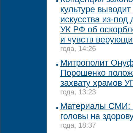
культуре выводит
искусства из-под 
УК РФ об оскорб
и чувств верующи
года, 14:26
Митрополит Онуф
Порошенко полож
захвату храмов 
года, 13:23
Материалы СМИ: 
головы на здоров
года, 18:37