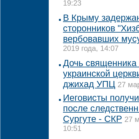
19:23
В Крыму задержа
сторонников "Хизб
вербовавших мус
2019 года, 14:07
Дочь священника
украинской церкв
джихад УПЦ
27 мар
Иеговисты получ
после следственн
Сургуте - СКР
27 м
10:51