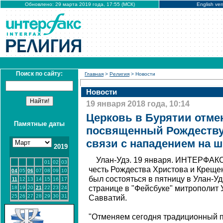
Обновлено: 29 марта 2019 года, 17:55 (МСК)
English ver
Поиск по сайту:
Главная
>
Религия
> Новости
Новости
19 января 2018 года, 10:14
Церковь в Бурятии отме
Памятные даты
посвященный Рождеству
связи с нападением на ш
2019
Улан-Удэ. 19 января. ИНТЕРФАКС
01
02
03
честь Рождества Христова и Креще
04
05
06
07
08
09
10
был состояться в пятницу в Улан-Уд
11
12
13
14
15
16
17
странице в "Фейсбуке" митрополит 
18
19
20
21
22
23
24
25
26
27
28
29
30
31
Савватий.
"Отменяем сегодня традиционный п