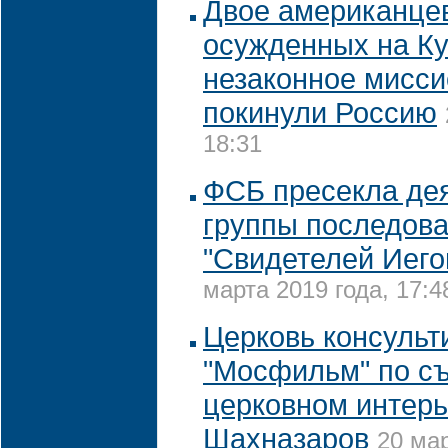
Двое американце
осужденных на Ку
незаконное мисси
покинули Россию
18:31
ФСБ пресекла де
группы последов
"Свидетелей Иего
марта 2019 года, 17:4
Церковь консульт
"Мосфильм" по с
церковном интерь
Шахназаров
20 мар