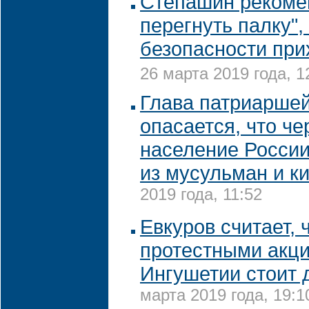
Степашин рекоме
перегнуть палку",
безопасности при
26 марта 2019 года, 1
Глава патриарше
опасается, что че
население России
из мусульман и к
2019 года, 11:52
Евкуров считает, 
протестными акц
Ингушетии стоит 
марта 2019 года, 19:1