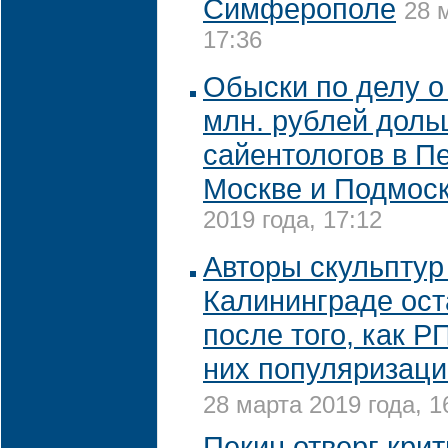
Симферополе
28 
17:36
Обыски по делу о
млн. рублей доль
сайентологов в Пе
Москве и Подмос
2019 года, 17:12
Авторы скульптур
Калининграде ост
после того, как Р
них популяризац
28 марта 2019 года, 1
Пекин отверг кри