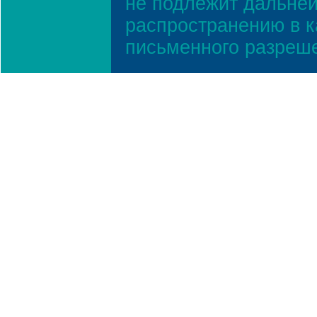
не подлежит дальней
распространению в к
письменного разреш