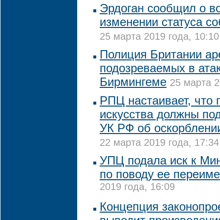
Эрдоган сообщил о 
изменении статуса с
25 марта 2019 года, 10:10
Полиция Британии ар
подозреваемых в атак
Бирмингеме
25 марта 2
РПЦ настаивает, что 
искусства должны по
УК РФ об оскорблени
22 марта 2019 года, 17:34
УПЦ подала иск к Ми
по поводу ее переим
2019 года, 16:09
Концепция законопрое