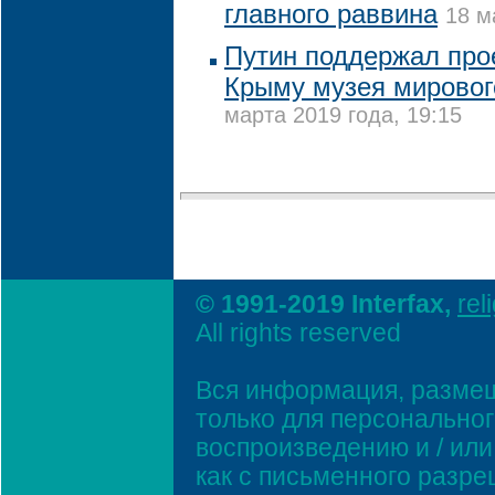
главного раввина
18 м
Путин поддержал прое
Крыму музея мировог
марта 2019 года, 19:15
© 1991-2019 Interfax,
rel
All rights reserved
Вся информация, размещ
только для персонально
воспроизведению и / ил
как с письменного разр