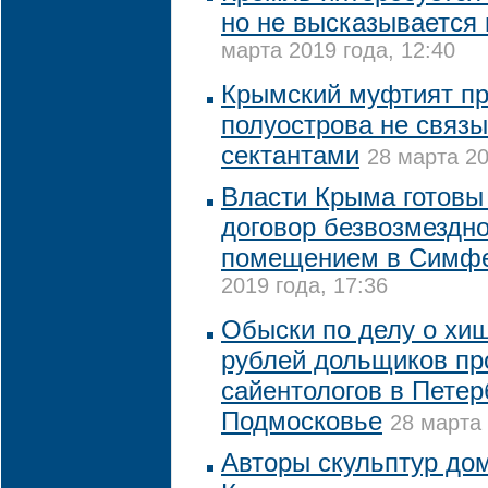
но не высказывается 
марта 2019 года, 12:40
Крымский муфтият п
полуострова не связы
сектантами
28 марта 20
Власти Крыма готовы
договор безвозмездно
помещением в Симф
2019 года, 17:36
Обыски по делу о хи
рублей дольщиков пр
сайентологов в Петер
Подмосковье
28 марта 
Авторы скульптур до