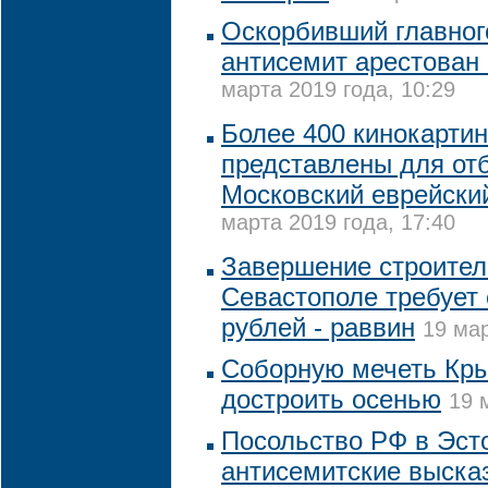
Оскорбивший главног
антисемит арестован
марта 2019 года, 10:29
Более 400 кинокарти
представлены для от
Московский еврейски
марта 2019 года, 17:40
Завершение строитель
Севастополе требует 
рублей - раввин
19 мар
Соборную мечеть Кр
достроить осенью
19 
Посольство РФ в Эст
антисемитские выска