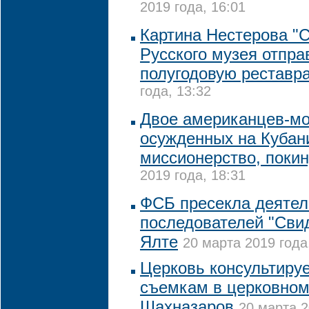
2019 года, 16:01
Картина Нестерова "С
Русского музея отпра
полугодовую реставр
года, 13:32
Двое американцев-м
осужденных на Кубани
миссионерство, поки
2019 года, 18:31
ФСБ пресекла деятел
последователей "Сви
Ялте
20 марта 2019 года
Церковь консультиру
съемкам в церковном
Шахназаров
20 марта 2