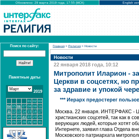
Обновлено: 29 марта 2019 года, 17:55 (МСК)
English ver
Поиск по сайту:
Главная
>
Религия
> Новости
Новости
22 января 2018 года, 10:12
Митрополит Иларион - з
Памятные даты
Церкви в соцсетях, но п
за здравие и упокой чер
2019
*** Иерарх предостерег польз
01
02
03
04
05
06
07
08
09
10
Москва. 22 января. ИНТЕРФАКС - Ц
11
12
13
14
15
16
17
христианских соцсетей, так как в с
18
19
20
21
22
23
24
25
26
27
28
29
30
31
верующих людей, которые хотят об
Интернете, заявил глава Отдела в
Московского патриархата митропол