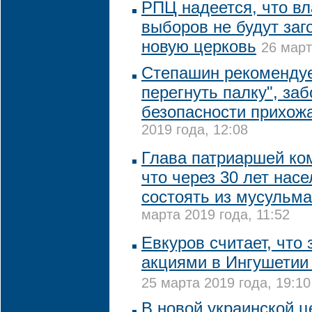
РПЦ надеется, что вл
выборов не будут заг
новую церковь
26 март
Степашин рекомендуе
перегнуть палку", заб
безопасности прихож
2019 года, 12:08
Глава патриаршей ко
что через 30 лет нас
состоять из мусульма
марта 2019 года, 11:52
Евкуров считает, что
акциями в Ингушетии 
25 марта 2019 года, 19:10
В новой украинской ц