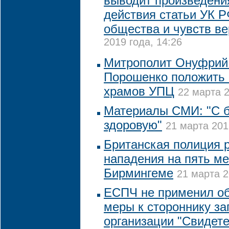
выводит произведения
действия статьи УК Р
общества и чувств в
2019 года, 14:26
Митрополит Онуфрий
Порошенко положить 
храмов УПЦ
22 марта 2
Материалы СМИ: "С б
здоровую"
21 марта 201
Британская полиция 
нападения на пять ме
Бирмингеме
21 марта 2
ЕСПЧ не применил о
меры к стороннику з
организации "Свидет