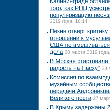
Калининграде остано
того, как РПЦ усмотр
популяризацию неояз
2019 года, 16:14
Пекин отверг критику
отношении к мусульм
США не вмешиваться 
дела
28 марта 2019 года,
В Москве стартовала 
радость на Пасху"
28 
Комиссия по взаимод
музейным сообщество
передачи Андроников
Великого поста
27 март
В Крыму задержаны 2