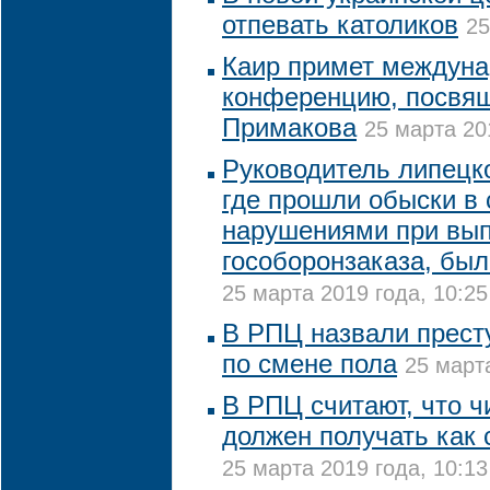
отпевать католиков
25
Каир примет междун
конференцию, посвя
Примакова
25 марта 20
Руководитель липецко
где прошли обыски в 
нарушениями при вы
гособоронзаказа, был
25 марта 2019 года, 10:25
В РПЦ назвали прест
по смене пола
25 марта
В РПЦ считают, что ч
должен получать как
25 марта 2019 года, 10:13