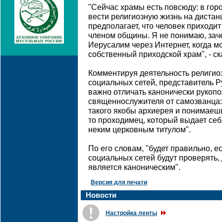
"Сейчас храмы есть повсюду: в гор
вести религиозную жизнь на дистан
предполагает, что человек приходит
членом общины. Я не понимаю, зач
Иерусалим через Интернет, когда м
собственный приходской храм", - ск
Комментируя деятельность религио
социальных сетей, представитель Р
важно отличать канонически рукоп
священнослужителя от самозванца
такого якобы архиерея и понимаешь,
то проходимец, который выдает себ
неким церковным титулом".
По его словам, "будет правильно, е
социальных сетей будут проверять,
является каноническим".
Версия для печати
Новости
Настройка ленты