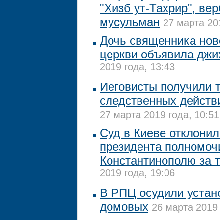
"Хизб ут-Тахрир", ве
мусульман
27 марта 20
Дочь священника нов
церкви объявила дж
2019 года, 13:43
Иеговисты получили 
следственных действи
27 марта 2019 года, 10:51
Суд в Киеве отклонил 
президента полномоч
Константинополю за 
2019 года, 19:06
В РПЦ осудили устан
домовых
26 марта 2019 