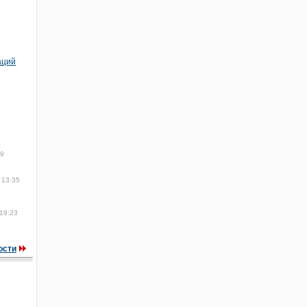
аций
19
 13:35
19:23
ости