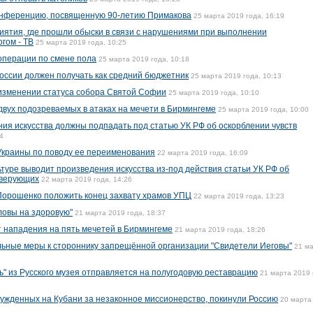
онференцию, посвященную 90-летию Примакова
25 марта 2019 года, 16:19
иятия, где прошли обыски в связи с нарушениями при выполнении
гом - ТВ
25 марта 2019 года, 10:25
операции по смене пола
25 марта 2019 года, 10:18
России должен получать как средний бюджетник
25 марта 2019 года, 10:13
изменении статуса собора Святой Софии
25 марта 2019 года, 10:10
вух подозреваемых в атаках на мечети в Бирмингеме
25 марта 2019 года, 10:00
ния искусства должны подпадать под статью УК РФ об оскорблении чувств
4
Украины по поводу ее переименования
22 марта 2019 года, 16:09
туре выводит произведения искусства из-под действия статьи УК РФ об
 верующих
22 марта 2019 года, 14:26
орошенко положить конец захвату храмов УПЦ
22 марта 2019 года, 13:23
ловы на здоровую"
21 марта 2019 года, 18:37
 нападения на пять мечетей в Бирмингеме
21 марта 2019 года, 18:26
ьные меры к стороннику запрещённой организации "Свидетели Иеговы"
21 м
ь" из Русского музея отправляется на полугодовую реставрацию
21 марта 2019 
ужденных на Кубани за незаконное миссионерство, покинули Россию
20 марта