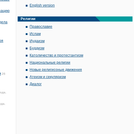
English version
изацию
Религии
дела
Православие
Ислам
ря
Иудаизм
Буддизм
Католичество и протестантизм
Национальные религии
Новые религиозные движения
м
26
Атеизм и секуляризм
Диалог
ода,
ода,