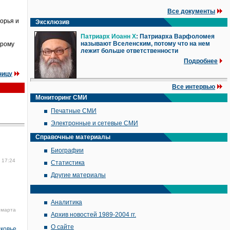
Все документы
орья и
Эксклюзив
Патриарх Иоанн X
: Патриарха Варфоломея
называют Вселенским, потому что на нем
орому
лежит больше ответственности
Подробнее
ницу
Все интервью
Мониторинг СМИ
Печатные СМИ
Электронные и сетевые СМИ
Справочные материалы
Биографии
 17:24
Статистика
Другие материалы
Аналитика
 марта
Архив новостей 1989-2004 гг.
О сайте
сковье