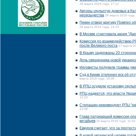
28 марта 2019 года, 17:12
Авторы скульптур домовых в Ка
неоязычества
28 марта 2019 года,
Пекин отверг критику Помпео о
28 марта 2019 года, 14:15
В Москве стартовала акция "Дар
Комиссия по взаимодействию Р
после Великого поста
27 марта 20
В Крыму задержаны 20 сторонни
Дочь священника новой украинс
Иеговисты получили травмы уже
Суд в Киеве отклонил иск об о
марта 2019 года, 19:06
В РПЦ осудили установку скуль
РПЦ надеется, что власти Укра
13:23
Степашин рекомендует РПЦ "не 
12:08
Глава патриаршей комиссии опас
китайцев
26 марта 2019 года, 11:52
Евкуров считает, что за протес
В новой украинской церкви гото