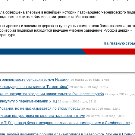
ыла совершена впервые в новейшей истории патриаршего Черниговского подв
споминает святителя Филиппа, митрополита Московского.
мых древних и значимых церковно-культурных комплексов Замоскворечья, кот
ерритории подворья находится ведущее учебное заведение Русской церкви -
орантура.
На главную стра
а ровном месте сенсации вокруг Исаакия
29 марта 2019 года, 17:55
и возмущен новым клипом "Рамштайна"
29 марта 2019 года, 17:37
и не находится в ведении правительства РФ - пресс-служба
29 марта 2019 года,
 Минкульту о переименовании УПЦ
29 марта 2019 года, 13:11
Исаакия, но не высказывается по этому поводу
29 марта 2019 года, 12:40
льман полуострова не связываться с сектантами
28 марта 2019 года, 18:20
ь с ПЦУ договор безвозмездного пользования помещением в Симферополе
28
млн. рублей дольщиков прошли у сайентологов в Петербурге, Москве и Подмо