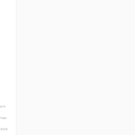
арта
года,
 2019