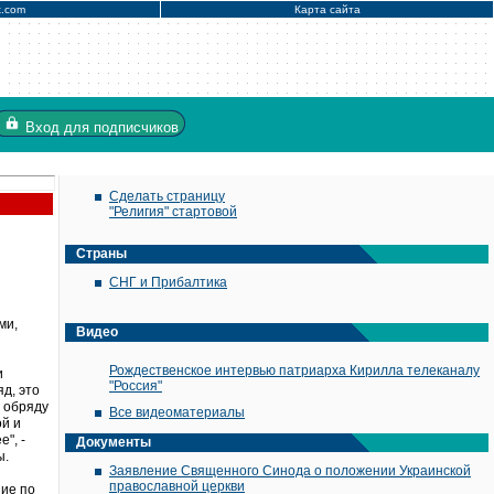
x.com
Карта сайта
Вход
для подписчиков
Сделать страницу
"Религия" стартовой
Страны
СНГ и Прибалтика
ми,
Видео
Рождественское интервью патриарха Кирилла телеканалу
и
"Россия"
яд, это
у обряду
Все видеоматериалы
ой и
", -
Документы
ы.
Заявление Священного Синода о положении Украинской
православной церкви
ние по