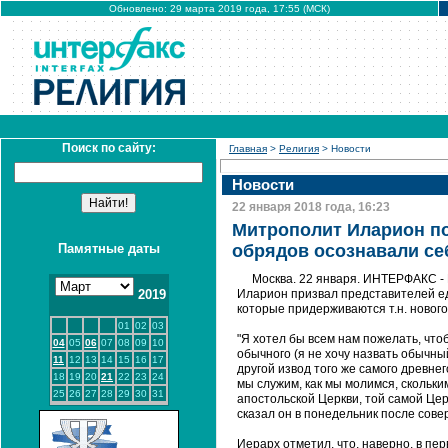
Обновлено: 29 марта 2019 года, 17:55 (МСК)
Поиск по сайту:
Главная
>
Религия
> Новости
Новости
22 января 2018 года, 16:23
Митрополит Иларион по
Памятные даты
обрядов осознавали се
Москва. 22 января. ИНТЕРФАКС -
2019
Иларион призвал представителей е
которые придерживаются т.н. нового
01
02
03
"Я хотел бы всем нам пожелать, что
04
05
06
07
08
09
10
обычного (я не хочу назвать обычный
11
12
13
14
15
16
17
другой извод того же самого древнег
18
19
20
21
22
23
24
мы служим, как мы молимся, скольки
25
26
27
28
29
30
31
апостольской Церкви, той самой Церк
сказал он в понедельник после сов
Иерарх отметил, что, наверно, в пе