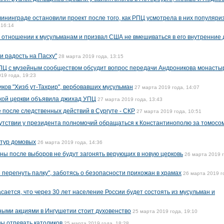
лининграде остановили проект после того, как РПЦ усмотрела в них популяр
 16:14
б отношении к мусульманам и призвал США не вмешиваться в его внутренние 
и радость на Пасху"
28 марта 2019 года, 13:15
ПЦ с музейным сообществом обсудит вопрос передачи Андроникова монасты
19 года, 19:23
ков "Хизб ут-Тахрир", вербовавших мусульман
27 марта 2019 года, 14:07
кой церкви объявила джихад УПЦ
27 марта 2019 года, 13:43
 после следственных действий в Сургуте - СКР
27 марта 2019 года, 10:51
тсутствии у президента полномочий обращаться к Константинополю за томосо
птур домовых
26 марта 2019 года, 14:36
ины после выборов не будут загонять верующих в новую церковь
26 марта 2019 г
перегнуть палку", заботясь о безопасности прихожан в храмах
26 марта 2019 г
ается, что через 30 лет население России будет состоять из мусульман и
тными акциями в Ингушетии стоит духовенство
25 марта 2019 года, 19:10
вы отпевать католиков
25 марта 2019 года, 18:28