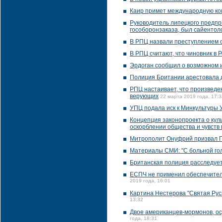
Каир примет международную к
Руководитель липецкого предпр
гособоронзаказа, был сайентоло
В РПЦ назвали преступлением 
В РПЦ считают, что чиновник в 
Эрдоган сообщил о возможном 
Полиция Британии арестовала д
РПЦ настаивает, что произведе
верующих
22 марта 2019 года, 17:3
УПЦ подала иск к Минкультуры 
Концепция законопроекта о куль
оскорблении общества и чувств
Митрополит Онуфрий призвал П
Материалы СМИ: "С больной го
Британская полиция расследует
ЕСПЧ не применил обеспечител
2019 года, 16:01
Картина Нестерова "Святая Рус
13:32
Двое американцев-мормонов, ос
года, 18:31