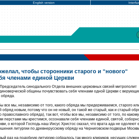
English version
Interfa
желал, чтобы сторонники старого и "нового"
бя членами единой Церкви
 Председатель синодального Отдела внешних церковных связей митрополит
диноверческой общины почувствовать себя членами одной Церкви с верующи
 обряда.
бы все мы, независимо от того, какого обряда мы придерживаемся, старого ил
 обряд новым, потому что он не новый, он такой же старый, как и старый обр
о православного обряда), так вот, чтобы все мы, независимо от того, по каком
ми перстами мы крестимся, осознавали себя членами единой, святой, соборн
ви, о которой Господь наш Иисус Христос сказал, что врата ада не одолеют ее
ершения литургии по древнерусскому обряду на Черниговском подворье Москв
рвый раз на подобную литургию собралось так много клириков, несущих служе