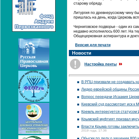
старому обряду.
Литургия по древнерусскому чину б
пришлась на день, когда Церковь в
Черниговское подворье - один из са
недавно исполнилось 600 лет. На т
Общецерковная аспирантура и докт
Версия для печати
Новости
Настройка ленты
В РПЦ призвали не создавать н
Лидер еврейской общины Росси
Вопрос передачи Исаакия Церкв
Киевский суд рассмотрит иск к
Кремль интересуется статусом 
Крымский муфтият призвал мусу
Власти Крыма готовы заключит
2019 года, 17:36
Обыски по делу о хищении 800 