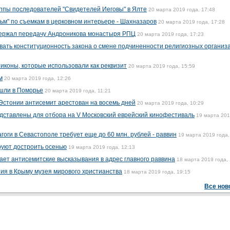
ппы последователей "Свидетелей Иеговы" в Ялте
20 марта 2019 года, 17:48
ьм" по съемкам в церковном интерьере - Шахназаров
20 марта 2019 года, 17:28
ержал передачу Андроникова монастыря РПЦ
20 марта 2019 года, 17:23
вать конституционность закона о смене подчиненности религиозных организ
иконы, которые использовали как реквизит
20 марта 2019 года, 15:59
м
20 марта 2019 года, 12:26
ашли в Поморье
20 марта 2019 года, 11:21
Эстонии антисемит арестован на восемь дней
20 марта 2019 года, 10:29
дставлены для отбора на V Московский еврейский кинофестиваль
19 марта 20
оги в Севастополе требует еще до 60 млн. рублей - раввин
19 марта 2019 года,
уют достроить осенью
19 марта 2019 года, 12:13
ает антисемитские высказывания в адрес главного раввина
18 марта 2019 года, 
ия в Крыму музея мирового христианства
18 марта 2019 года, 19:15
Все нов