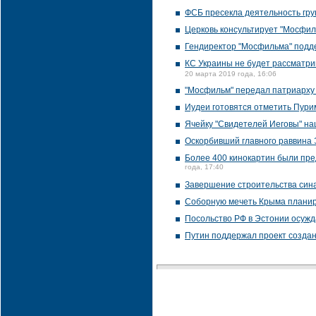
ФСБ пресекла деятельность гру
Церковь консультирует "Мосфил
Гендиректор "Мосфильма" подд
КС Украины не будет рассматри
20 марта 2019 года, 16:06
"Мосфильм" передал патриарху 
Иудеи готовятся отметить Пури
Ячейку "Свидетелей Иеговы" н
Оскорбивший главного раввина 
Более 400 кинокартин были пре
года, 17:40
Завершение строительства синаг
Соборную мечеть Крыма планир
Посольство РФ в Эстонии осужд
Путин поддержал проект создан