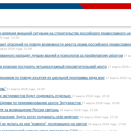
и влияния внешней ситуации на строительство российского православного ц
6 года, 12:20
ают опасений по поводу возможности ареста храма российского православно
арта 2016 года, 12:09
ванного наградят лучших врачей и психологов за профилактику абортов
17 м
и епархии построить четырехэтажный просветительский центр
17 марта 2016 г
енником по поводу изъятия из школьной программы ряда книг
17 марта 2016 го
овь"
17 марта 2016 года, 10:20
х экстремистов будут содержать отдельно
17 марта 2016 года, 10:16
 Церкви по переименованию шоссе Энтузиастов
17 марта 2016 года, 10:00
ля за возвращение России святынь
16 марта 2016 года, 17:29
пасения, будто хотят подчинить себе муфтият
16 марта 2016 года, 17:10
не делать из нее "изверга", посягающего на святое
16 марта 2016 года, 17:04