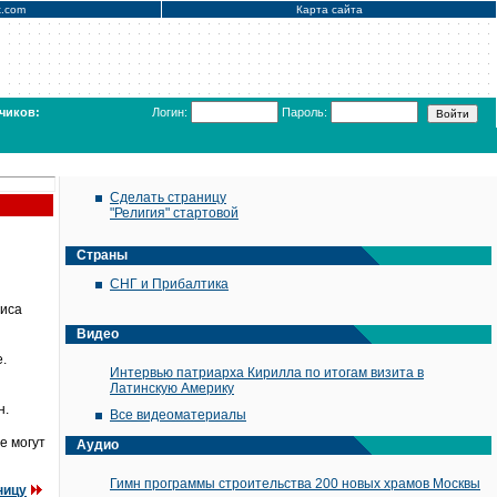
x.com
Карта сайта
чиков:
Логин:
Пароль:
Сделать страницу
"Религия" стартовой
Страны
СНГ и Прибалтика
зиса
Видео
.
Интервью патриарха Кирилла по итогам визита в
Латинскую Америку
н.
Все видеоматериалы
е могут
Аудио
Гимн программы строительства 200 новых храмов Москвы
ницу