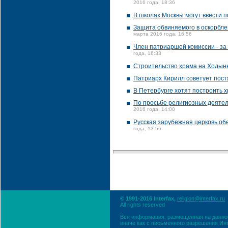
2016 года, 18:36
В школах Москвы могут ввести 
Защита обвиняемого в оскорбл
марта 2016 года, 16:56
Член патриаршей комиссии - за
года, 16:33
Строительство храма на Ходынк
Патриарх Кирилл советует пост
В Петербурге хотят построить 
По просьбе религиозных деятел
2016 года, 14:00
Русская зарубежная церковь о
года, 13:56
© 1991-2016 Interfax,
religion@interfax.ru
All rights reserved
Вся информация, размещенная на данном
иначе как с письменного разрешения Ин