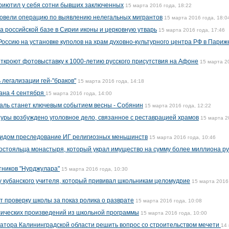
риютил у себя сотни бывших заключенных
15 марта 2016 года, 18:22
ровели операцию по выявлению нелегальных мигрантов
15 марта 2016 года, 18:0
 российской базе в Сирии иконы и церковную утварь
15 марта 2016 года, 17:46
оссию на установке куполов на храм духовно-культурного центра РФ в Париж
откроют фотовыставку к 1000-летию русского присутствия на Афоне
15 марта 2
 легализации гей-"браков"
15 марта 2016 года, 14:18
ана 4 сентября
15 марта 2016 года, 14:00
аль станет ключевым событием весны - Собянин
15 марта 2016 года, 12:22
уры возбуждено уголовное дело, связанное с реставрацией храмов
15 марта 2
цидом преследование ИГ религиозных меньшинств
15 марта 2016 года, 10:46
постояльца монастыря, который украл имущество на сумму более миллиона р
тников "Нурджулара"
15 марта 2016 года, 10:30
 кубанского учителя, который прививал школьникам целомудрие
15 марта 2016
т проверку школы за показ ролика о разврате
15 марта 2016 года, 10:08
ссических произведений из школьной программы
15 марта 2016 года, 10:00
натора Калининградской области решить вопрос со строительством мечети
14