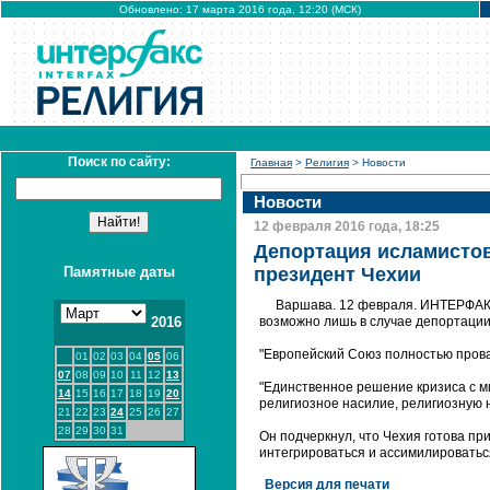
Обновлено: 17 марта 2016 года, 12:20 (МСК)
Поиск по сайту:
Главная
>
Религия
> Новости
Новости
12 февраля 2016 года, 18:25
Депортация исламистов
Памятные даты
президент Чехии
Варшава. 12 февраля. ИНТЕРФАКС
2016
возможно лишь в случае депортации
"Европейский Союз полностью провал
01
02
03
04
05
06
07
08
09
10
11
12
13
"Единственное решение кризиса с ми
14
15
16
17
18
19
20
религиозное насилие, религиозную не
21
22
23
24
25
26
27
28
29
30
31
Он подчеркнул, что Чехия готова пр
интегрироваться и ассимилироваться
Версия для печати