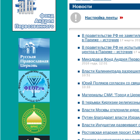
Новости
Настройка ленты
В правительстве РФ не заметил
в Париже – источник
17 марта 201
В правительстве РФ не испытыв
центра в Париже – источник
17 м
Минздрав и Фонд Андрея Первоз
2016 года, 12:01
Власти Калининграда разрешил
10:51
Юрий Поляков согласен со свящ
10:33
Материалы СМИ: "Город и Церк
В тюрьмах Киргизии религиозны
Власти Москвы отклонили идею
Путин благодарит власти Израи
Власти Ингушетии развеивают о
Ростовская епархия просит СМИ 