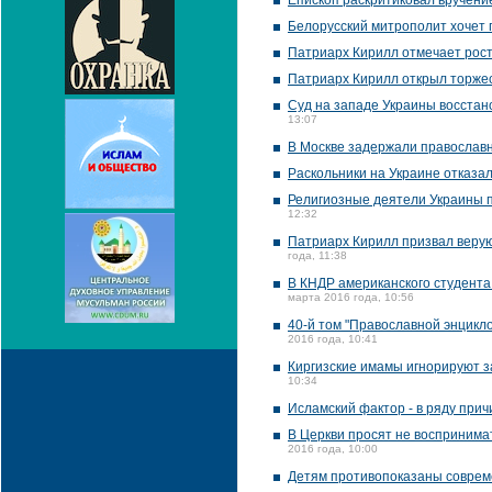
Епископ раскритиковал вручен
Белорусский митрополит хочет 
Патриарх Кирилл отмечает рост
Патриарх Кирилл открыл торжес
Суд на западе Украины восстан
13:07
В Москве задержали православн
Раскольники на Украине отказа
Религиозные деятели Украины 
12:32
Патриарх Кирилл призвал веру
года, 11:38
В КНДР американского студента 
марта 2016 года, 10:56
40-й том "Православной энцикл
2016 года, 10:41
Киргизские имамы игнорируют з
10:34
Исламский фактор - в ряду при
В Церкви просят не воспринимат
2016 года, 10:00
Детям противопоказаны соврем