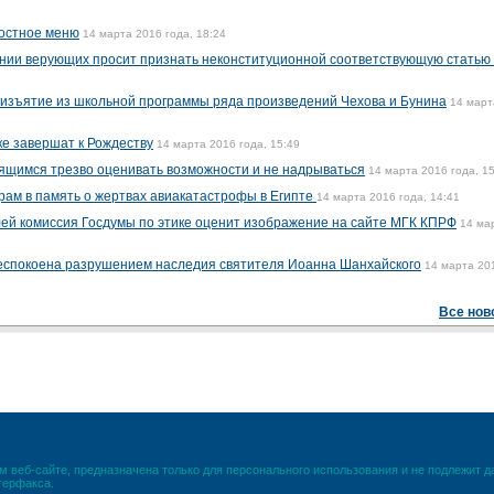
постное меню
14 марта 2016 года, 18:24
ении верующих просит признать неконституционной соответствующую статью
 изъятие из школьной программы ряда произведений Чехова и Бунина
14 март
е завершат к Рождеству
14 марта 2016 года, 15:49
ящимся трезво оценивать возможности и не надрываться
14 марта 2016 года, 1
храм в память о жертвах авиакатастрофы в Египте
14 марта 2016 года, 14:41
ей комиссия Госдумы по этике оценит изображение на сайте МГК КПРФ
14 ма
беспокоена разрушением наследия святителя Иоанна Шанхайского
14 марта 20
Все нов
 веб-сайте, предназначена только для персонального использования и не подлежит 
терфакса.