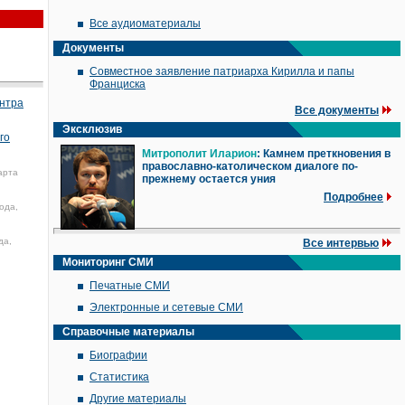
Все аудиоматериалы
Документы
Совместное заявление патриарха Кирилла и папы
Франциска
ентра
Все документы
Эксклюзив
го
Митрополит Иларион
: Камнем преткновения в
православно-католическом диалоге по-
арта
прежнему остается уния
Подробнее
ода,
да,
Все интервью
Мониторинг СМИ
Печатные СМИ
Электронные и сетевые СМИ
Справочные материалы
Биографии
Статистика
Другие материалы