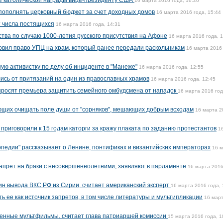
ие католической награды вице-президенту США
16 марта 2016 года, 16:20
пополнять церковный бюджет за счет доходных домов
16 марта 2016 года, 15:44
 числа постящихся
16 марта 2016 года, 14:31
тва по случаю 1000-летия русского присутствия на Афоне
16 марта 2016 года, 
овил право УПЦ на храм, который ранее передали раскольникам
16 марта 2016 
ую активистку по делу об инциденте в "Манеже"
16 марта 2016 года, 12:55
лись от притязаний на один из православных храмов
16 марта 2016 года, 12:45
просят премьера защитить семейного омбудсмена от нападок
16 марта 2016 год
ющих очищать поле души от "сорняков", мешающих добрым всходам
16 марта 2
приговорили к 15 годам каторги за кражу плаката по заданию протестантов
1
опедии" рассказывает о Ленине, понтификах и византийских императорах
16 
апрет на браки с несовершеннолетними, заявляют в парламенте
16 марта 2016
чин вывода ВКС РФ из Сирии, считает американский эксперт
16 марта 2016 года, 
ь ее как источник запретов, в том числе литературы и мультипликации
16 мар
енные мультфильмы, считает глава патриаршей комиссии
15 марта 2016 года, 1