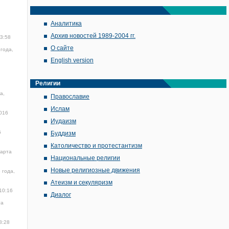
Аналитика
Архив новостей 1989-2004 гг.
13:58
О сайте
года,
English version
Религии
а,
Православие
Ислам
016
Иудаизм
6
Буддизм
Католичество и протестантизм
марта
Национальные религии
Новые религиозные движения
 года,
Атеизм и секуляризм
10:16
Диалог
та
8:28