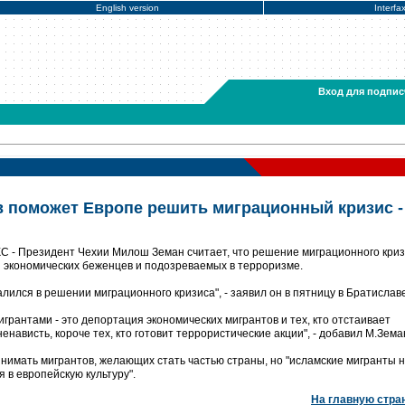
English version
Interfa
Вход для подпис
 поможет Европе решить миграционный кризис -
 - Президент Чехии Милош Земан считает, что решение миграционного кри
 экономических беженцев и подозреваемых в терроризме.
ился в решении миграционного кризиса", - заявил он в пятницу в Братиславе
грантами - это депортация экономических мигрантов и тех, кто отстаивает
нависть, короче тех, кто готовит террористические акции", - добавил М.Зема
инимать мигрантов, желающих стать частью страны, но "исламские мигранты н
 в европейскую культуру".
На главную стра