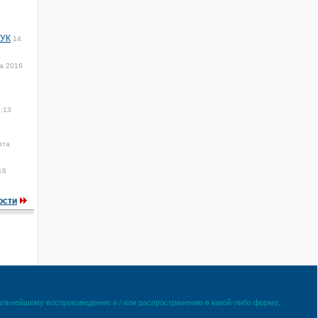
 УК
14
а 2016
5:13
рта
16
ости
дальнейшему воспроизведению и / или распространению в какой-либо форме,