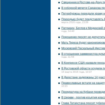
Священник в Ростове-на-Дону п
В соборной мечети Саранска п
Петербуржцы передали храму на
Приходько будет представлять Р
марта 2016 года, 15:09
Патриарх, Беглов и Мединский 
года, 14:40
Порошенко просят не допустить
Мать Тереза будет канонизиров
Московский Пасхальный фестив
В отношении замминистра культ
года, 11:58
В Конгрессе США назвали гено
В Ростовской области осудили 
15 марта 2016 года, 10:37
В Дагестане задержаны 14 учас
Православные встали на защиту
10:21
Прокуратура на Кубани проводи
В Церкви - против изъятия кла
Глава Татарстана просит губер