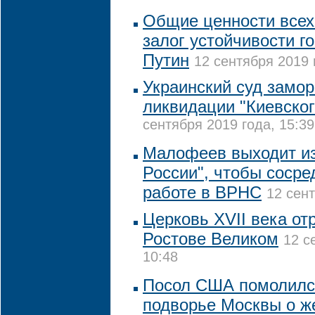
Общие ценности всех 
залог устойчивости го
Путин
12 сентября 2019 
Украинский суд замор
ликвидации "Киевског
сентября 2019 года, 15:39
Малофеев выходит и
России", чтобы сосре
работе в ВРНС
12 сент
Церковь XVII века от
Ростове Великом
12 с
10:48
Посол США помолилс
подворье Москвы о ж