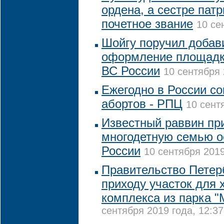
ордена, а сестре пат
почетное звание
10 се
Шойгу поручил добав
оформление площадки
ВС России
10 сентября 
Ежегодно в России со
абортов - РПЦ
10 сент
Известный раввин пр
многодетную семью о
России
10 сентября 2019
Правительство Петер
приходу участок для 
комплекса из парка 
сентября 2019 года, 12:37