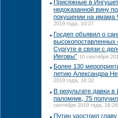
Присяжные в Ингушет
недоказанной вину п
покушении на имама 
2019 года, 10:27
Госдеп объявил о сан
высокопоставленных 
Сургуте в связи с де
Иеговы"
10 сентября 201
Более 130 мероприяти
летию Александра Не
2019 года, 18:32
В результате давки в
паломник, 75 получи
сентября 2019 года, 18:28
Путин удостоил глав