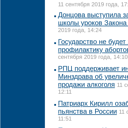
11 сентября 2019 года, 17
Донцова выступила з
школы уроков Закона
2019 года, 14:24
Государство не будет
профилактику аборто
сентября 2019 года, 14:10
РПЦ поддерживает ин
Минздрава об увелич
продажи алкоголя
11 с
12:11
Патриарх Кирилл оза
пьянства в России
11 
11:51