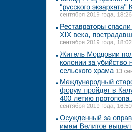
"русского экзархата"
сентября 2019 года, 18:26
Реставраторы спасли 
XIX века, пострадав
сентября 2019 года, 18:02
Житель Мордовии пол
колонии за убийство 
сельского храма
13 се
Международный стар
форум пройдет в Кал
400-летию протопопа
сентября 2019 года, 16:50
Осужденный за оправ
имам Велитов вышел 