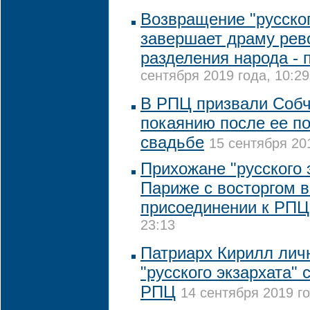
Возвращение "русског
завершает драму рев
разделения народа - 
сентября 2019 года, 10:29
В РПЦ призвали Собч
покаянию после ее п
свадьбе
15 сентября 201
Прихожане "русского 
Париже с восторгом в
присоединении к РПЦ
23:13
Патриарх Кирилл лич
"русского экзархата"
РПЦ
14 сентября 2019 го