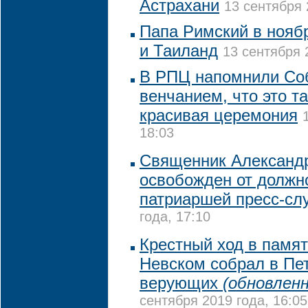
Астрахани
13 сентября 
Папа Римский в нояб
и Таиланд
13 сентября 
В РПЦ напомнили Со
венчанием, что это та
красивая церемония
18:03
Священник Александ
освобожден от должн
патриаршей пресс-сл
года, 17:10
Крестный ход в памя
Невском собрал в Пет
верующих
(обновленн
сентября 2019 года, 16:05