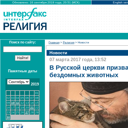
Обновлено: 16 сентября 2019 года, 20:51 (МСК)
English ver
Поиск по сайту:
Главная
>
Религия
> Новости
Новости
07 марта 2017 года, 13:52
В Русской церкви призв
Памятные даты
бездомных животных
2019
01
02
03
04
05
06
07
08
09
10
11
12
13
14
15
16
17
18
19
20
21
22
23
24
25
26
27
28
29
30