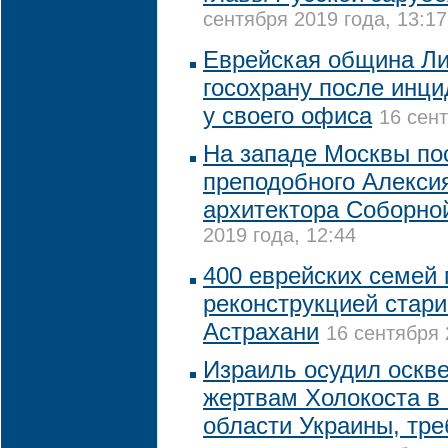
сентября 2019 года, 13:17
Еврейская община Ли
госохрану после инци
у своего офиса
16 сент
На западе Москвы по
преподобного Алексия
архитектора Соборно
2019 года, 12:44
400 еврейских семей 
реконструкцией стари
Астрахани
16 сентября 
Израиль осудил оскв
жертвам Холокоста в
области Украины, тре