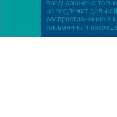
предназначена тольк
не подлежит дальней
распространению в к
письменного разреш