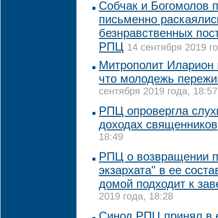
Собчак и Богомолов 
письменно раскаялис
безнравственных пост
РПЦ
14 сентября 2019 го
Митрополит Иларион н
что молодежь пережи
сентября 2019 года, 18:57
РПЦ опровергла слух
доходах священников
18:49
РПЦ о возвращении п
экзархата" в ее соста
домой подходит к за
2019 года, 18:28
Синод РПЦ принял в е