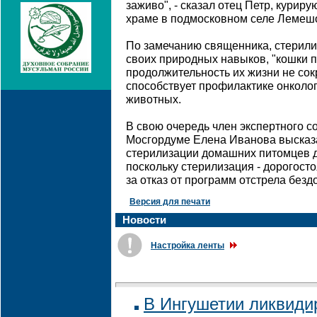
заживо", - сказал отец Петр, кури
храме в подмосковном селе Лемеш
По замечанию священника, стерили
своих природных навыков, "кошки 
продолжительность их жизни не сок
способствует профилактике онколо
животных.
В свою очередь член экспертного со
Мосгордуме Елена Иванова высказа
стерилизации домашних питомцев д
поскольку стерилизация - дорогост
за отказ от программ отстрела безд
Версия для печати
Новости
Настройка ленты
В Ингушетии ликвиди