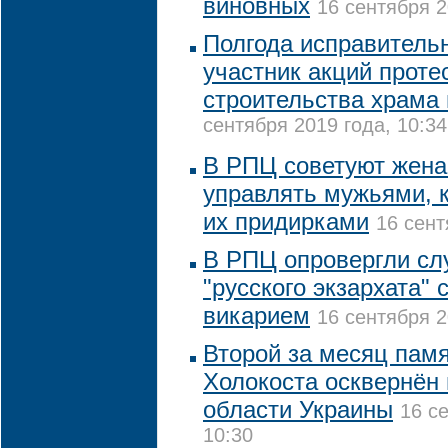
виновных
16 сентября 2
Полгода исправитель
участник акций проте
строительства храма 
сентября 2019 года, 10:34
В РПЦ советуют жена
управлять мужьями, 
их придирками
16 сент
В РПЦ опровергли слу
"русского экзархата"
викарием
16 сентября 2
Второй за месяц пам
Холокоста осквернён
области Украины
16 с
10:30