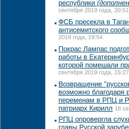
республики
(дополнен
сентября 2019 года, 20:51
ФСБ пресекла в Тага
антисемитского сооб
2019 года, 19:54
Покрас Лампас подго
работы в Екатеринбу
которой помешали п
сентября 2019 года, 15:27
Возвращение "русског
возможно благодаря
переменам в РПЦ и Р
патриарх Кирилл
16 се
РПЦ опровергла слух
главы Русской заруб