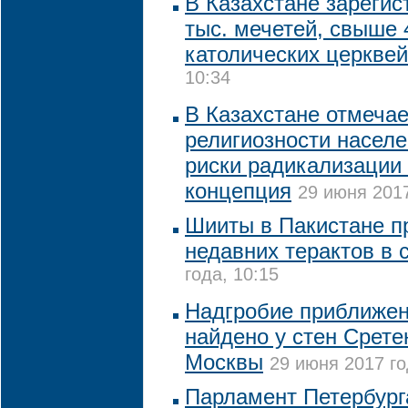
В Казахстане зарегис
тыс. мечетей, свыше 
католических церквей
10:34
В Казахстане отмечае
религиозности населе
риски радикализации
концепция
29 июня 2017
Шииты в Пакистане п
недавних терактов в 
года, 10:15
Надгробие приближен
найдено у стен Срете
Москвы
29 июня 2017 го
Парламент Петербург