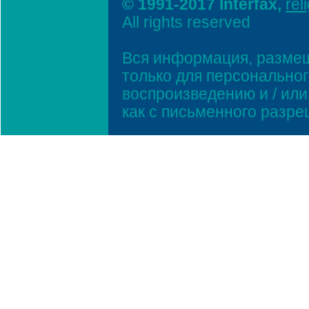
© 1991-2017 Interfax,
rel
All rights reserved
Вся информация, размещ
только для персонально
воспроизведению и / ил
как с письменного разр