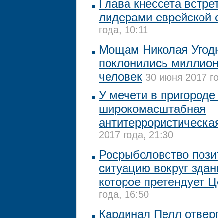
Глава кнессета встре
лидерами еврейской
года, 10:11
Мощам Николая Угодн
поклонились миллион
человек
30 июня 2017 го
У мечети в пригороде
широкомасштабная
антитеррористическа
2017 года, 21:30
Росрыболовство пози
ситуацию вокруг зда
которое претендует Ц
года, 16:50
Кардинал Пелл отвер