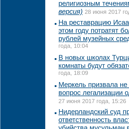
религиозным течени
версия)
28 июня 2017 го
На реставрацию Исаа
этом году потратят бо
рублей музейных сре
года, 10:04
В новых школах Турц
комнаты будут обяза
года, 18:09
Меркель призвала не
вопрос легализации о
27 июня 2017 года, 15:26
Нидерландский суд п
ответственность влас
убийства мусульман 