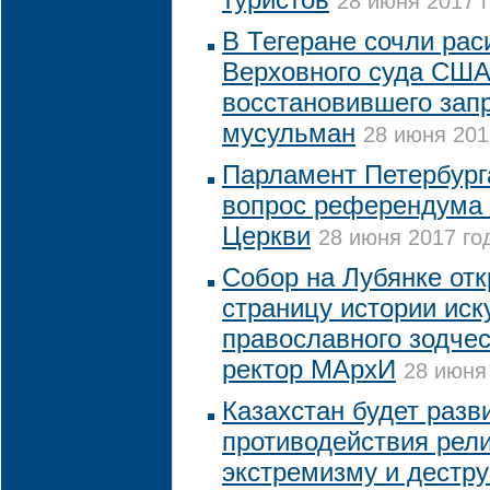
28 июня 2017 г
В Тегеране сочли рас
Верховного суда США
восстановившего запр
мусульман
28 июня 201
Парламент Петербург
вопрос референдума 
Церкви
28 июня 2017 год
Собор на Лубянке от
страницу истории иск
православного зодчес
ректор МАрхИ
28 июня 
Казахстан будет разв
противодействия рел
экстремизму и дестр