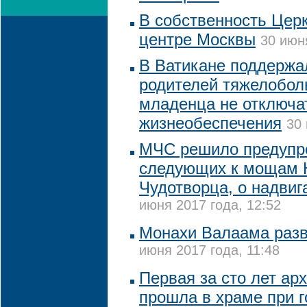
В собственность Цер
центре Москвы
30 июн
В Ватикане поддержа
родителей тяжелобол
младенца не отключат
жизнеобеспечения
30 
МЧС решило предупр
следующих к мощам 
Чудотворца, о надви
июня 2017 года, 12:52
Монахи Валаама разв
июня 2017 года, 11:48
Первая за сто лет ар
прошла в храме при г