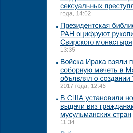
сексуальных преступ
года, 14:02
Президентская библи
РАН оцифруют рукопи
Свирского монастыря
13:35
Войска Ирака взяли п
соборную мечеть в Мо
объявлял о создании
2017 года, 12:46
В США установили н
выдачи виз граждана
мусульманских стран
11:34