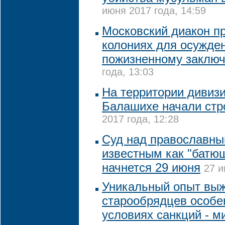
июня 2017 года, 14:59
Московский диакон пр
колониях для осужде
пожизненному заклю
года, 13:03
На территории дивизи
Балашихе начали стр
2017 года, 12:28
Суд над православны
известным как "батюш
начнется 29 июня
27 и
Уникальный опыт вы
старообрядцев особе
условиях санкций - м