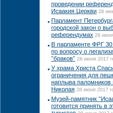
проведении референд
Исаакия Церкви
28 ию
Парламент Петербург
городской закон о вы
референдумах
28 июня
В парламенте ФРГ 30
по вопросу о легализ
"браков"
28 июня 2017 г
У храма Христа Спас
ограничения для пеше
наплыва паломников 
Николая
28 июня 2017 г
Музей-памятник "Иса
готовится принять в э
туристов