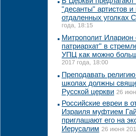
В Церкви предлагают
"десанты" артистов и
отдаленных уголках 
года, 18:15
Митрополит Иларион 
патриархат" в стремл
УПЦ как можно боль
2017 года, 18:00
Преподавать религию
школах должны свяще
Русской церкви
26 июн
Российские евреи в о
Израиля муфтием Га
приглашают его на эк
Иерусалим
26 июня 201