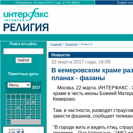
Обновлено: 30 июня 2017 года, 17:34 (МСК)
English ver
Поиск по сайту:
Главная
>
Религия
> Новости
Новости
22 марта 2017 года, 18:09
В кемеровском храме раз
Памятные даты
планах - фазаны
2017
Москва. 22 марта. ИНТЕРФАКС - 
храме в честь иконы Божией Матери
01
02
Кемерово.
03
04
05
06
07
08
09
10
11
12
13
14
15
16
Там, в частности, разводят страусов
17
18
19
20
21
22
23
завести фазанов, сообщает телекана
24
25
26
27
28
29
30
31
"В городе жить и видеть птиц, страу
кроликов... Они (горожане - "ИФ") 