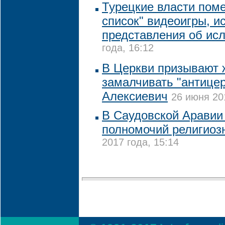
Турецкие власти поме
список" видеоигры, 
представления об ис
года, 16:12
В Церкви призывают 
замалчивать "антице
Алексиевич
26 июня 20
В Саудовской Аравии
полномочий религиоз
2017 года, 15:14