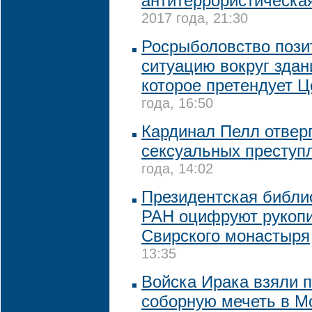
антитеррористическа
2017 года, 21:30
Росрыболовство пози
ситуацию вокруг зда
которое претендует Ц
года, 16:50
Кардинал Пелл отвер
сексуальных преступ
года, 14:02
Президентская библи
РАН оцифруют рукопи
Свирского монастыря
13:35
Войска Ирака взяли п
соборную мечеть в Мо