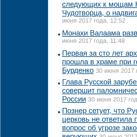
следующих к мощам 
Чудотворца, о надви
июня 2017 года, 12:52
Монахи Валаама разв
июня 2017 года, 11:48
Первая за сто лет ар
прошла в храме при г
Бурденко
30 июня 2017 
Глава Русской заруб
совершит паломничес
России
30 июня 2017 год
Познер сетует, что Р
церковь не ответила 
вопрос об угрозе зак
верующих
30 июня 2017