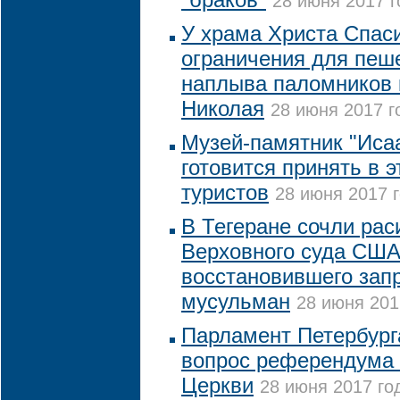
28 июня 2017 г
У храма Христа Спас
ограничения для пеше
наплыва паломников 
Николая
28 июня 2017 г
Музей-памятник "Иса
готовится принять в э
туристов
28 июня 2017 г
В Тегеране сочли рас
Верховного суда США
восстановившего запр
мусульман
28 июня 201
Парламент Петербург
вопрос референдума 
Церкви
28 июня 2017 год