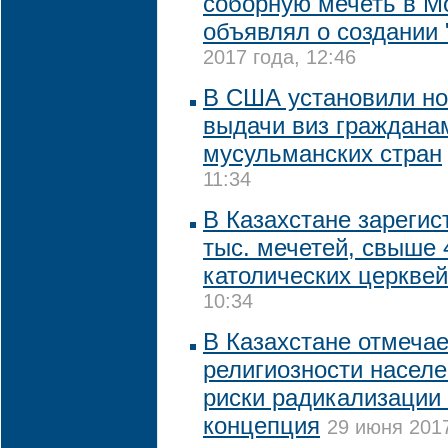
соборную мечеть в Мо
объявлял о создании
2017 года, 12:46
В США установили н
выдачи виз граждана
мусульманских стран
11:34
В Казахстане зарегис
тыс. мечетей, свыше 
католических церквей
10:34
В Казахстане отмечае
религиозности населе
риски радикализации
концепция
29 июня 2017