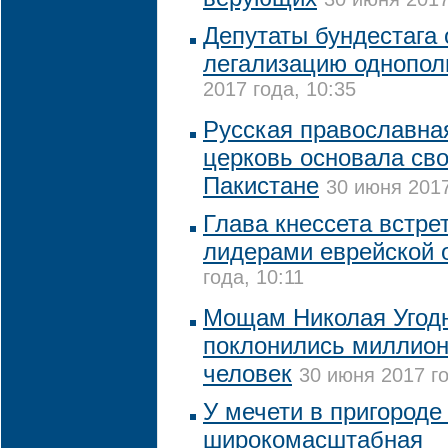
Депутаты бундестага
легализацию однопол
2017 года, 10:35
Русская православна
церковь основала св
Пакистане
30 июня 2017
Глава кнессета встре
лидерами еврейской
года, 10:11
Мощам Николая Угодн
поклонились миллион
человек
30 июня 2017 го
У мечети в пригороде
широкомасштабная