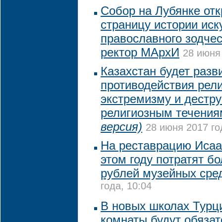
Собор на Лубянке от
страницу истории иск
православного зодчес
ректор МАрхИ
28 июня 
Казахстан будет разв
противодействия рел
экстремизму и дестр
религиозным течени
версия)
28 июня 2017 го
На реставрацию Исаа
этом году потратят бо
рублей музейных сре
года, 10:04
В новых школах Турц
комнаты будут обяза