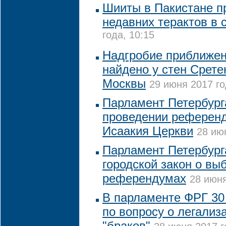
Шииты в Пакистане п
недавних терактов в 
года, 10:15
Надгробие приближен
найдено у стен Срете
Москвы
29 июня 2017 го
Парламент Петербург
проведении референд
Исаакия Церкви
28 ию
Парламент Петербург
городской закон о вы
референдумах
28 июня
В парламенте ФРГ 30
по вопросу о легализ
"браков"