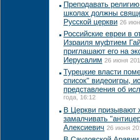
Преподавать религию
школах должны свяще
Русской церкви
26 июн
Российские евреи в о
Израиля муфтием Га
приглашают его на эк
Иерусалим
26 июня 201
Турецкие власти поме
список" видеоигры, 
представления об ис
года, 16:12
В Церкви призывают 
замалчивать "антице
Алексиевич
26 июня 20
В Саудовской Аравии