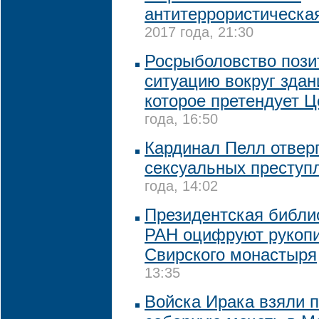
антитеррористическа
2017 года, 21:30
Росрыболовство пози
ситуацию вокруг зда
которое претендует Ц
года, 16:50
Кардинал Пелл отвер
сексуальных преступ
года, 14:02
Президентская библи
РАН оцифруют рукопи
Свирского монастыря
13:35
Войска Ирака взяли п