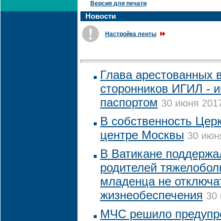
Версия для печати
Новости
Настройка ленты
Глава арестованных 
сторонников ИГИЛ - 
паспортом
30 июня 2017
В собственность Цер
центре Москвы
30 июн
В Ватикане поддержа
родителей тяжелобол
младенца не отключат
жизнеобеспечения
30 
МЧС решило предупр