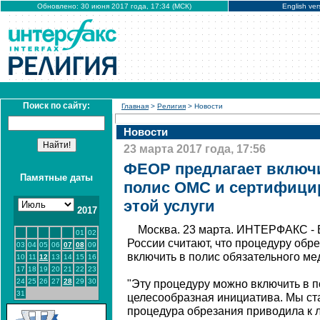
Обновлено: 30 июня 2017 года, 17:34 (МСК)
English ver
Поиск по сайту:
Главная
>
Религия
> Новости
Новости
23 марта 2017 года, 17:56
ФЕОР предлагает включи
Памятные даты
полис ОМС и сертифици
этой услуги
2017
Москва. 23 марта. ИНТЕРФАКС - 
01
02
России считают, что процедуру об
03
04
05
06
07
08
09
включить в полис обязательного ме
10
11
12
13
14
15
16
17
18
19
20
21
22
23
24
25
26
27
28
29
30
"Эту процедуру можно включить в 
31
целесообразная инициатива. Мы ста
процедура обрезания приводила к л