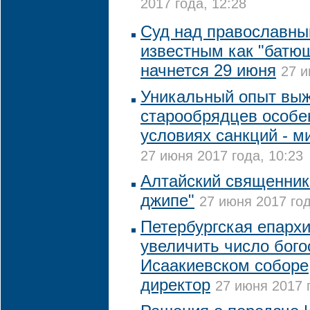
2017 года, 12:28
Суд над православны
известным как "батюш
начнется 29 июня
27 и
Уникальный опыт вы
старообрядцев особе
условиях санкций - м
27 июня 2017 года, 10:23
Алтайский священник 
джипе"
27 июня 2017 год
Петербургская епарх
увеличить число бого
Исаакиевском соборе,
директор
27 июня 2017 