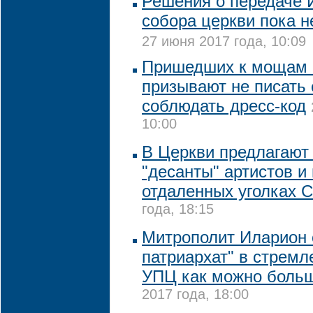
Решения о передаче 
собора церкви пока н
27 июня 2017 года, 10:09
Пришедших к мощам 
призывают не писать 
соблюдать дресс-код
10:00
В Церкви предлагают
"десанты" артистов и
отдаленных уголках 
года, 18:15
Митрополит Иларион 
патриархат" в стремл
УПЦ как можно боль
2017 года, 18:00