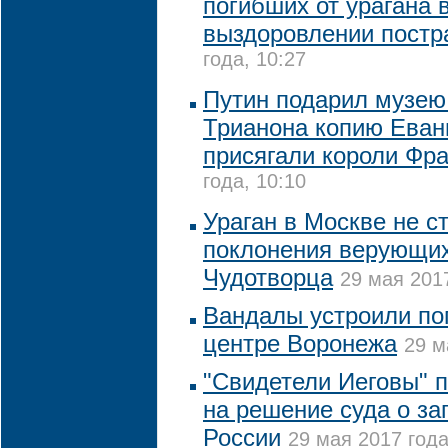
погибших от урагана 
выздоровлении пост
года, 10:27
Путин подарил музею
Трианона копию Еванг
присягали короли Фр
года, 10:10
Ураган в Москве не с
поклонения верующи
Чудотворца
29 мая 2017
Вандалы устроили по
центре Воронежа
29 м
"Свидетели Иеговы" 
на решение суда о за
России
29 мая 2017 года