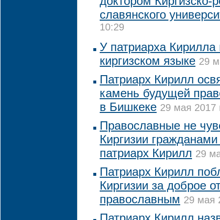
доктором Киргизско-р
славянского универси
10:29
У патриарха Кирилла
киргизском языке
29 м
Патриарх Кирилл осв
камень будущей прав
в Бишкеке
29 мая 2017 
Православные не чув
Киргизии гражданами "
патриарх Кирилл
29 ма
Патриарх Кирилл поб
Киргизии за доброе о
православным
29 мая 
Патриарх Кирилл наз