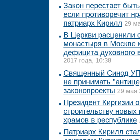
Закон перестает быт
если противоречит нр
патриарх Кирилл
29 ма
В Церкви расценили 
монастыря в Москве к
дефицита духовного 
2017 года, 10:38
Священный Синод УП
не принимать "антиц
законопроекты
29 мая 
Президент Киргизии 
строительству новых
храмов в республике
Патриарх Кирилл ста