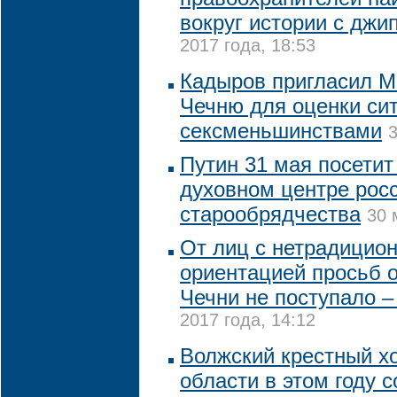
вокруг истории с джи
2017 года, 18:53
Кадыров пригласил М
Чечню для оценки си
сексменьшинствами
3
Путин 31 мая посетит
духовном центре рос
старообрядчества
30 
От лиц с нетрадицио
ориентацией просьб о
Чечни не поступало 
2017 года, 14:12
Волжский крестный хо
области в этом году 