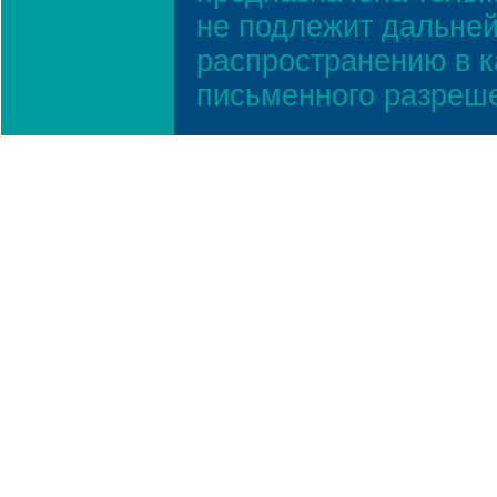
не подлежит дальней
распространению в к
письменного разреш