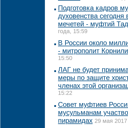
Подготовка кадров м
духовенства сегодня
мечетей - муфтий Та
года, 15:59
В России около милл
- митрополит Корнил
15:50
ЛАГ не будет приним
меры по защите христ
членах этой организа
15:22
Совет муфтиев Росси
мусульманам участво
пирамидах
29 мая 2017 