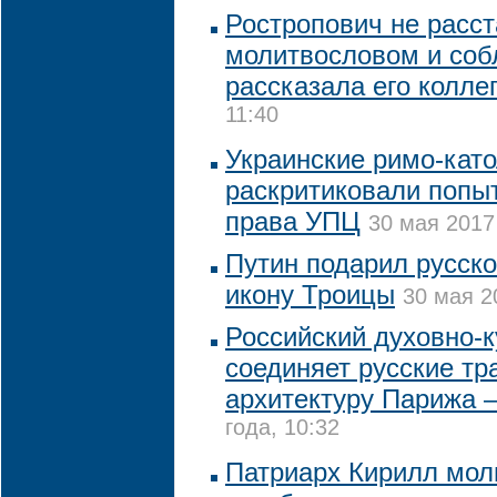
Ростропович не расст
молитвословом и соб
рассказала его колле
11:40
Украинские римо-кат
раскритиковали попы
права УПЦ
30 мая 2017
Путин подарил русск
икону Троицы
30 мая 2
Российский духовно-
соединяет русские тр
архитектуру Парижа 
года, 10:32
Патриарх Кирилл мол