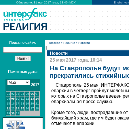
Обновлено: 31 мая 2017 года, 13:40 (МСК)
English ver
Поиск по сайту:
Главная
>
Религия
> Новости
Новости
25 мая 2017 года, 10:14
На Ставрополье будут м
Памятные даты
прекратились стихийны
2017
Ставрополь. 25 мая. ИНТЕРФАКС 
епархии в четверг пройдут молебны
01
02
03
04
05
06
07
которых на Ставрополье введен ре
08
09
10
11
12
13
14
епархиальная пресс-служба.
15
16
17
18
19
20
21
22
23
24
25
26
27
28
Кроме того, люди, пострадавшие от 
29
30
31
ближайший храм, где им будет оказ
отмечают в епархии.