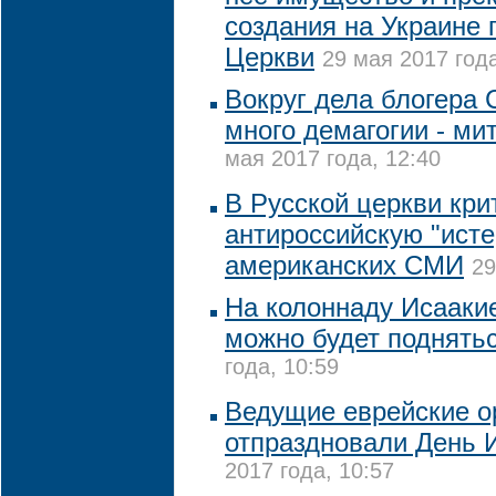
создания на Украине 
Церкви
29 мая 2017 года
Вокруг дела блогера 
много демагогии - ми
мая 2017 года, 12:40
В Русской церкви кри
антироссийскую "исте
американских СМИ
29
На колоннаду Исааки
можно будет поднять
года, 10:59
Ведущие еврейские о
отпраздновали День 
2017 года, 10:57