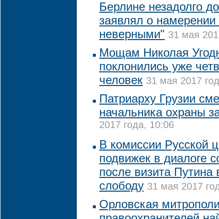
Берлине незадолго д
заявлял о намерении 
неверными"
31 мая 201
Мощам Николая Угодн
поклонились уже чет
человек
31 мая 2017 год
Патриарху Грузии сме
начальника охраны з
2017 года, 10:06
В комиссии Русской 
подвижек в диалоге 
после визита Путина 
слободу
31 мая 2017 год
Орловская митрополи
правоохранителей най