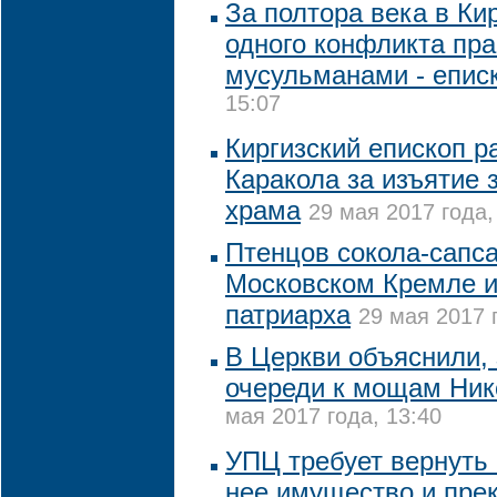
За полтора века в Ки
одного конфликта пр
мусульманами - епис
15:07
Киргизский епископ р
Каракола за изъятие 
храма
29 мая 2017 года,
Птенцов сокола-сапса
Московском Кремле и
патриарха
29 мая 2017 
В Церкви объяснили, 
очереди к мощам Ник
мая 2017 года, 13:40
УПЦ требует вернуть 
нее имущество и пре