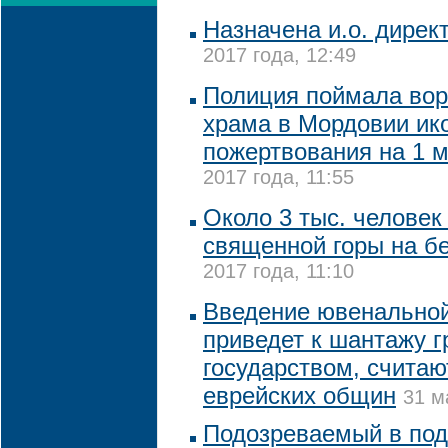
Назначена и.о. дирек
2017 года, 12:49
Полиция поймала вор
храма в Мордовии ик
пожертвования на 1 м
2017 года, 11:55
Около 3 тыс. человек
священной горы на б
2017 года, 11:10
Введение ювенальной
приведет к шантажу 
государством, считаю
еврейских общин
31 м
Подозреваемый в подг