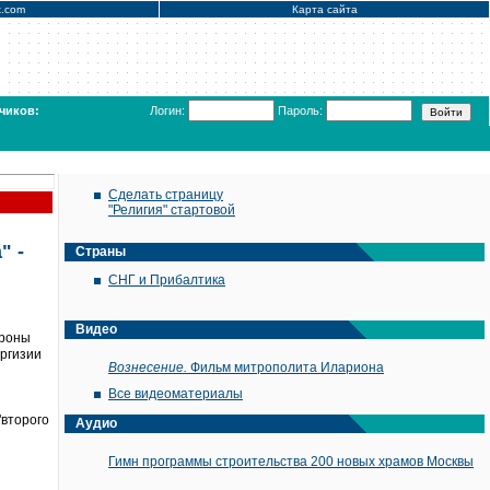
x.com
Карта сайта
чиков:
Логин:
Пароль:
Сделать страницу
"Религия" стартовой
" -
Страны
СНГ и Прибалтика
Видео
ороны
иргизии
Вознесение.
Фильм митрополита Илариона
Все видеоматериалы
"второго
Аудио
Гимн программы строительства 200 новых храмов Москвы