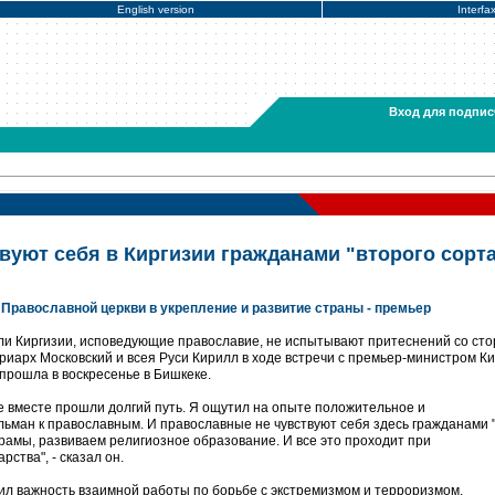
English version
Interfa
Вход для подпис
уют себя в Киргизии гражданами "второго сорта
д Православной церкви в укрепление и развитие страны - премьер
ли Киргизии, исповедующие православие, не испытывают притеснений со ст
риарх Московский и всея Руси Кирилл в ходе встречи с премьер-министром К
рошла в воскресенье в Бишкеке.
е вместе прошли долгий путь. Я ощутил на опыте положительное и
ман к православным. И православные не чувствуют себя здесь гражданами 
рамы, развиваем религиозное образование. И все это проходит при
ства", - сказал он.
ил важность взаимной работы по борьбе с экстремизмом и терроризмом.