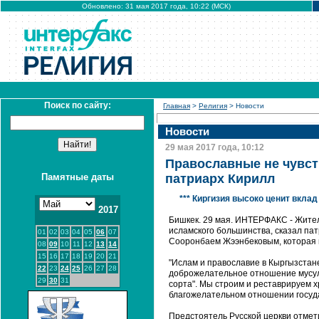
Обновлено: 31 мая 2017 года, 10:22 (МСК)
Поиск по сайту:
Главная
>
Религия
> Новости
Новости
29 мая 2017 года, 10:12
Православные не чувств
Памятные даты
патриарх Кирилл
*** Киргизия высоко ценит вкла
2017
Бишкек. 29 мая. ИНТЕРФАКС - Жите
исламского большинства, сказал пат
01
02
03
04
05
06
07
Сооронбаем Жээнбековым, которая п
08
09
10
11
12
13
14
15
16
17
18
19
20
21
"Ислам и православие в Кыргызстан
22
23
24
25
26
27
28
доброжелательное отношение мусуль
29
30
31
сорта". Мы строим и реставрируем х
благожелательном отношении государ
Предстоятель Русской церкви отмет