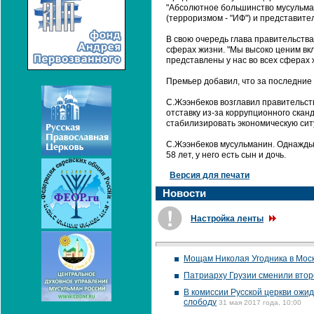
"Абсолютное большинство мусульман
(терроризмом - "ИФ") и представите
В свою очередь глава правительств
сферах жизни. "Мы высоко ценим вк
представлены у нас во всех сферах ж
Премьер добавил, что за последние 
С.Жээнбеков возглавил правительств
отставку из-за коррупционного скан
стабилизировать экономическую сит
С.Жээнбеков мусульманин. Однажды в
58 лет, у него есть сын и дочь.
Версия для печати
Новости
Настройка ленты
Мощам Николая Угодника в Моск
Патриарху Грузии сменили втор
В комиссии Русской церкви ожи
слободу
31 мая 2017 года, 10:00