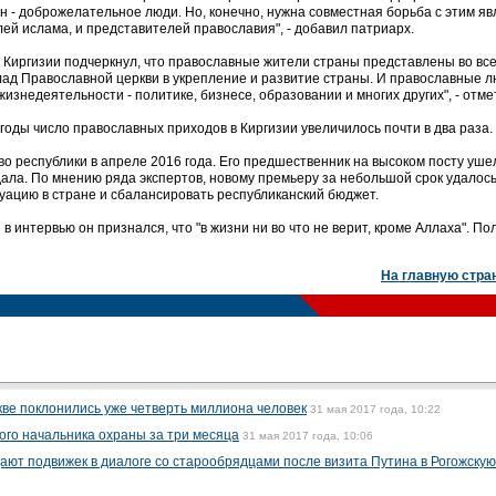
 - доброжелательное люди. Но, конечно, нужна совместная борьба с этим я
лей ислама, и представителей православия", - добавил патриарх.
а Киргизии подчеркнул, что православные жители страны представлены во вс
лад Православной церкви в укрепление и развитие страны. И православные 
изнедеятельности - политике, бизнесе, образовании и многих других", - отме
годы число православных приходов в Киргизии увеличилось почти в два раза.
о республики в апреле 2016 года. Его предшественник на высоком посту уше
дала. По мнению ряда экспертов, новому премьеру за небольшой срок удалос
уацию в стране и сбалансировать республиканский бюджет.
 интервью он признался, что "в жизни ни во что не верит, кроме Аллаха". По
На главную стра
ве поклонились уже четверть миллиона человек
31 мая 2017 года, 10:22
ого начальника охраны за три месяца
31 мая 2017 года, 10:06
дают подвижек в диалоге со старообрядцами после визита Путина в Рогожскую