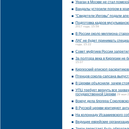
Ураган в Москве не стал помех
Вандалы устроили погром в хра
"Свидетели Иеговы" подали апе
Подготовка кадров мусульманск
2017 года, 15:59
В России около миллиона старо
ЛАГ не будет принимать специа
года, 15:22
Совет муфтиев России запрети
За полтора века в Киргизии не 
15:07
Киргизский епископ раскритиков
Птенцов сокола-сапсана выпуст
В Церкви объяснили, зачем сто
УПЦ требует вернуть все захва
государственной Церкви
29 мая 2
Вокруг дела блогера Соколовско
В Русской церкви критикуют ан
На колоннаду Исаакиевского со
Ведущие еврейские организаци
Закон перестает быть обязател