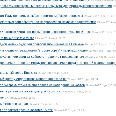
реста у монастыря в Москве как результат дефицита духовного воспитания
29
т Раду не принимать "антицерковные" законопроекты
29 мая 2017 года, 10:35
могать строительству новых православных храмов в республике
29 мая 2017 го
 доктором Киргизско-российского славянского университета
29 мая 2017 года, 1
га на киргизском языке
29 мая 2017 года, 10:25
дной камень будущей православной гимназии в Бишкеке
29 мая 2017 года, 10:14
 в Киргизии гражданами "второго сорта" - патриарх Кирилл
29 мая 2017 года, 10
 муфтия Киргизии за доброе отношение к православным
29 мая 2017 года, 10:10
добрыми отношения между православными и государственной властью в Кир
дральный собор Бишкека
29 мая 2017 года, 10:06
ый крест у Андроникова монастыря в Москве
29 мая 2017 года, 10:03
о экстремистам в Ливии в ответ на нападение на коптов
29 мая 2017 года, 10:00
ость русского языка в культуре Киргизии
27 мая 2017 года, 18:55
кек
27 мая 2017 года, 18:52
ный месяц рамадан
26 мая 2017 года, 19:50
и с терактом против коптов в Египте
26 мая 2017 года, 17:19