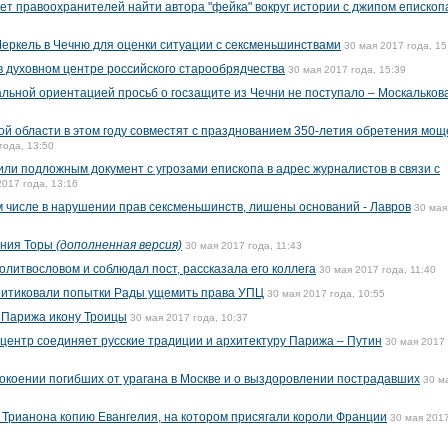
т правоохранителей найти автора "фейка" вокруг истории с джипом епископ
еркель в Чечню для оценки ситуации с сексменьшинствами
30 мая 2017 года, 15
в духовном центре российского старообрядчества
30 мая 2017 года, 15:39
альной ориентацией просьб о госзащите из Чечни не поступало – Москальков
кой области в этом году совместят с празднованием 350-летия обретения мощ
года, 13:50
ли подложным документ с угрозами епископа в адрес журналистов в связи с
2017 года, 13:16
ом числе в нарушении прав сексменьшинств, лишены оснований - Лавров
30 мая
ания Торы
(дополненная версия)
30 мая 2017 года, 11:43
олитвословом и соблюдал пост, рассказала его коллега
30 мая 2017 года, 11:40
критиковали попытки Рады ущемить права УПЦ
30 мая 2017 года, 10:55
 Парижа икону Троицы
30 мая 2017 года, 10:37
 центр соединяет русские традиции и архитектуру Парижа – Путин
30 мая 2017 
окоении погибших от урагана в Москве и о выздоровлении пострадавших
30 м
Трианона копию Евангелия, на котором присягали короли Франции
30 мая 2017