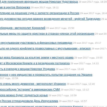
ой для поклонения верующих мощам Николая Чудотворца
29 мая 2017 года, 18:29
ме в центре Воронежа
29 мая 2017 года, 18:11
лляцию на решение суда о запрете организации в России
29 мая 2017 года, 16:4
ого духовенства сегодня важнее возведения мечетей - муфтий Таджуддин
29 м
обрядцев - митрополит Корнилий
29 мая 2017 года, 15:50
льные меры по защите христиан в странах-членах этой организации
29 мая 20
л мусульманам участвовать в финансовых пирамидах
29 мая 2017 года, 15:17
было ни одного конфликта православных с мусульманами - епископ
29 мая 2017 
ал мэра Каракола за изъятие земли у местного храма
29 мая 2017 года, 15:00
ят в Московском Кремле и в резиденции патриарха
29 мая 2017 года, 14:13
ять в очереди к мощам Николая Угодника
29 мая 2017 года, 13:40
ченное у нее имущество и прекратить попытки создания на Украине
017 года, 12:59
го очень много демагогии - митрополит Иларион
29 мая 2017 года, 12:40
тироссийскую "истерию" в американских СМИ
29 мая 2017 года, 12:12
бора можно будет подняться ночью
29 мая 2017 года, 10:59
и России отпраздновали День Иерусалима
29 мая 2017 года, 10:57
ьным, если противоречит нравственности - патриарх Кирилл
29 мая 2017 года, 