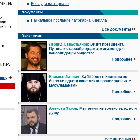
влением
Все аудиоматериалы
Документы
ех
Пасхальное послание патриарха Кирилла
люди
тил он.
Все документы
Эксклюзив
Леонид Севастьянов
: Визит президента
л в
Путина к старообрядцам архиважен для
ь
консолидации общества
Подробнее
литику
Епископ Даниил
: За 150 лет в Киргизии не
ницу
было ни одного конфликта православных с
мусульманами
Подробнее
Алексей Заров
: Мы лечим не только тело, но и
душу
Подробнее
Все интервью