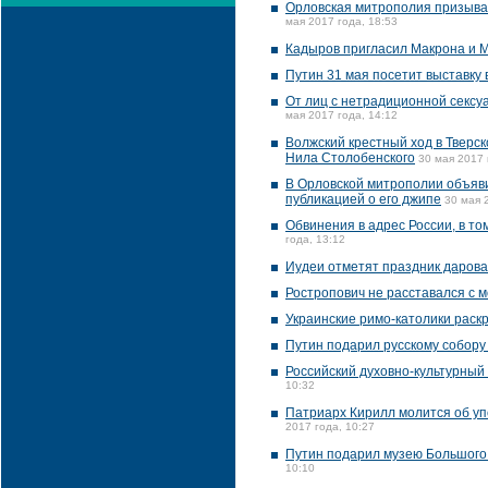
Орловская митрополия призывае
мая 2017 года, 18:53
Кадыров пригласил Макрона и М
Путин 31 мая посетит выставку 
От лиц с нетрадиционной сексу
мая 2017 года, 14:12
Волжский крестный ход в Тверс
Нила Столобенского
30 мая 2017 
В Орловской митрополии объяви
публикацией о его джипе
30 мая 
Обвинения в адрес России, в т
года, 13:12
Иудеи отметят праздник даров
Ростропович не расставался с м
Украинские римо-католики рас
Путин подарил русскому собору
Российский духовно-культурный
10:32
Патриарх Кирилл молится об уп
2017 года, 10:27
Путин подарил музею Большого 
10:10