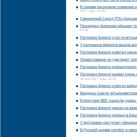
В Церкви расценили сожжение к
2017 года, 10:38
Священный Синод УПЦ призывае
Президент Киргизии обещает по
10:32
Патриарх Кирилл стал почетным
У патриарха Кирилла вышла кни
Патриарх Кирилл освятил закла
Православные не чувствуют себя
Патриарх Кирилл поблагодарил
Патриарх Кирилл назвал очень 
29 мая 2017 года, 10:08
Патриарх Кирилл освятил кафе
Вандалы сожгли четырехметров
Египетские ВВС нанесли удары п
Патриарх Кирилл указал на важн
Патриарх Кирилл прибыл в Биш
У мусульман наступает священ
В Русской церкви скорбят в связ