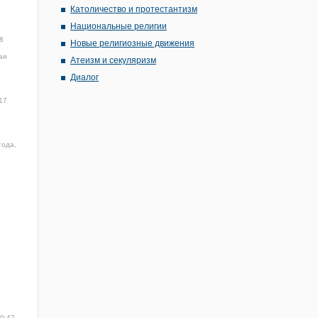
Католичество и протестантизм
Национальные религии
8
Новые религиозные движения
ая
Атеизм и секуляризм
Диалог
17
года,
10:47