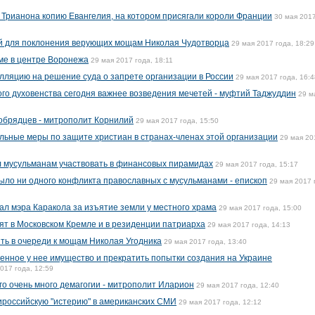
Трианона копию Евангелия, на котором присягали короли Франции
30 мая 2017
ой для поклонения верующих мощам Николая Чудотворца
29 мая 2017 года, 18:29
ме в центре Воронежа
29 мая 2017 года, 18:11
лляцию на решение суда о запрете организации в России
29 мая 2017 года, 16:4
ого духовенства сегодня важнее возведения мечетей - муфтий Таджуддин
29 м
обрядцев - митрополит Корнилий
29 мая 2017 года, 15:50
льные меры по защите христиан в странах-членах этой организации
29 мая 20
л мусульманам участвовать в финансовых пирамидах
29 мая 2017 года, 15:17
было ни одного конфликта православных с мусульманами - епископ
29 мая 2017 
ал мэра Каракола за изъятие земли у местного храма
29 мая 2017 года, 15:00
ят в Московском Кремле и в резиденции патриарха
29 мая 2017 года, 14:13
ять в очереди к мощам Николая Угодника
29 мая 2017 года, 13:40
ченное у нее имущество и прекратить попытки создания на Украине
017 года, 12:59
го очень много демагогии - митрополит Иларион
29 мая 2017 года, 12:40
тироссийскую "истерию" в американских СМИ
29 мая 2017 года, 12:12