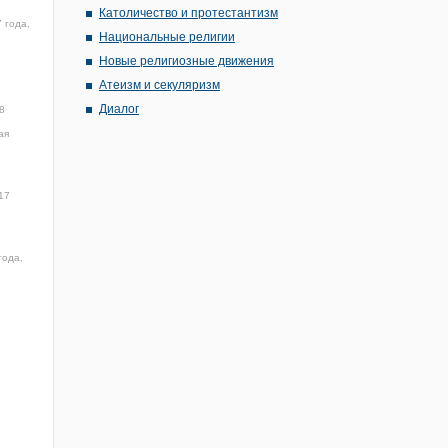
Католичество и протестантизм
 года,
Национальные религии
Новые религиозные движения
Атеизм и секуляризм
Диалог
8
ая
17
года,