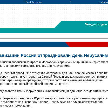
English version
Interfa
Вход для подпис
анизации России отпраздновали День Иерусалим
сийский еврейский конгресс и Московский еврейский общинный центр совмест
ытищ провели торжество в честь Дня Иерусалима.
 - особый праздник, потому что Иерусалим для нас - особое место. Ровно пя
 евреи получили контроль над Стеной Плача и снова смогли молиться в этих 
оссии Берл Лазар на празднике, который состоялся накануне в Мытищах на
будет построен новый еврейский общинный центр.
 сделать так, чтобы Иерусалим, символизирующий единство, всегда жил в их с
ого еврейского конгресса Юрий Каннер в приветствии участникам мероприяти
объединяет весь еврейский народ, независимо от политических взглядов,
м и места проживания.