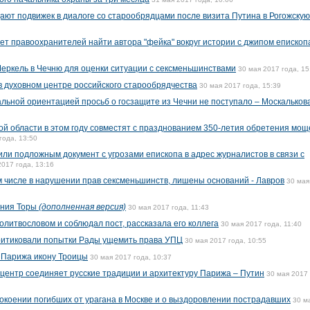
дают подвижек в диалоге со старообрядцами после визита Путина в Рогожскую
т правоохранителей найти автора "фейка" вокруг истории с джипом епископ
еркель в Чечню для оценки ситуации с сексменьшинствами
30 мая 2017 года, 15
в духовном центре российского старообрядчества
30 мая 2017 года, 15:39
альной ориентацией просьб о госзащите из Чечни не поступало – Москальков
кой области в этом году совместят с празднованием 350-летия обретения мощ
года, 13:50
ли подложным документ с угрозами епископа в адрес журналистов в связи с
2017 года, 13:16
ом числе в нарушении прав сексменьшинств, лишены оснований - Лавров
30 мая
ания Торы
(дополненная версия)
30 мая 2017 года, 11:43
олитвословом и соблюдал пост, рассказала его коллега
30 мая 2017 года, 11:40
критиковали попытки Рады ущемить права УПЦ
30 мая 2017 года, 10:55
 Парижа икону Троицы
30 мая 2017 года, 10:37
 центр соединяет русские традиции и архитектуру Парижа – Путин
30 мая 2017 
окоении погибших от урагана в Москве и о выздоровлении пострадавших
30 м