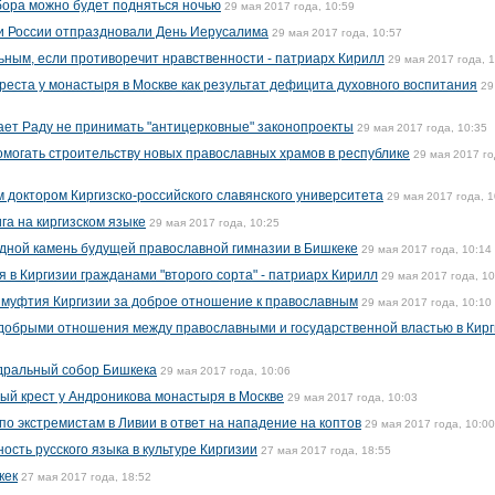
бора можно будет подняться ночью
29 мая 2017 года, 10:59
и России отпраздновали День Иерусалима
29 мая 2017 года, 10:57
ьным, если противоречит нравственности - патриарх Кирилл
29 мая 2017 года, 
реста у монастыря в Москве как результат дефицита духовного воспитания
29
т Раду не принимать "антицерковные" законопроекты
29 мая 2017 года, 10:35
могать строительству новых православных храмов в республике
29 мая 2017 го
 доктором Киргизско-российского славянского университета
29 мая 2017 года, 1
га на киргизском языке
29 мая 2017 года, 10:25
дной камень будущей православной гимназии в Бишкеке
29 мая 2017 года, 10:14
 в Киргизии гражданами "второго сорта" - патриарх Кирилл
29 мая 2017 года, 10
 муфтия Киргизии за доброе отношение к православным
29 мая 2017 года, 10:10
добрыми отношения между православными и государственной властью в Кир
дральный собор Бишкека
29 мая 2017 года, 10:06
ый крест у Андроникова монастыря в Москве
29 мая 2017 года, 10:03
о экстремистам в Ливии в ответ на нападение на коптов
29 мая 2017 года, 10:00
ость русского языка в культуре Киргизии
27 мая 2017 года, 18:55
кек
27 мая 2017 года, 18:52