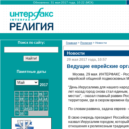
Обновлено: 31 мая 2017 года, 10:22 (МСК)
Поиск по сайту:
Главная
>
Религия
> Новости
Новости
29 мая 2017 года, 10:57
Ведущие еврейские орг
Памятные даты
Москва. 29 мая. ИНТЕРФАКС - Рос
еврейской общиной подмосковных М
2017
"День Иерусалима для нашего народа
лет назад город снова стал единым,
01
02
03
04
05
06
07
местах", - сказал главный раввин Р
08
09
10
11
12
13
14
территории, где в скором времени 
15
16
17
18
19
20
21
22
23
24
25
26
27
28
По словам раввина, задача евреев -
29
30
31
В свою очередь президент Российск
назвал Иерусалим городом, который 
отношения к религиозным традиция