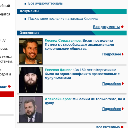
Все аудиоматериалы
табный
Документы
одится
Пасхальное послание патриарха Кирилла
Все документы
Эксклюзив
онда
Леонид Севастьянов
: Визит президента
Путина к старообрядцам архиважен для
урсы.
консолидации общества
Подробнее
х семьи
ествием.
ю
Епископ Даниил
: За 150 лет в Киргизии не
было ни одного конфликта православных с
родом и
мусульманами
Подробнее
ницу
Алексей Заров
: Мы лечим не только тело, но и
душу
Подробнее
Все интервью