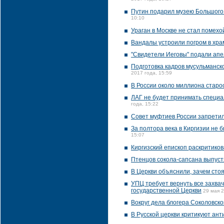
Путин подарил музею Большого 
10:10
Ураган в Москве не стал помех
Вандалы устроили погром в хра
"Свидетели Иеговы" подали апе
Подготовка кадров мусульманск
2017 года, 15:59
В России около миллиона старо
ЛАГ не будет принимать специа
года, 15:22
Совет муфтиев России запрети
За полтора века в Киргизии не 
15:07
Киргизский епископ раскритиков
Птенцов сокола-сапсана выпуст
В Церкви объяснили, зачем сто
УПЦ требует вернуть все захва
государственной Церкви
29 мая 2
Вокруг дела блогера Соколовско
В Русской церкви критикуют ан