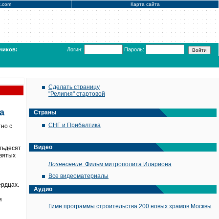
x.com
Карта сайта
чиков:
Логин:
Пароль:
Сделать страницу
"Религия" стартовой
а
Страны
СНГ и Прибалтика
но с
Видео
тьдесят
святых
Вознесение.
Фильм митрополита Илариона
Все видеоматериалы
ердцах.
Аудио
я
Гимн программы строительства 200 новых храмов Москвы