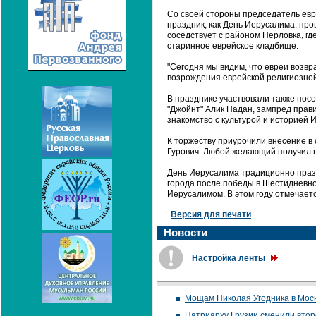
Со своей стороны председатель евр
праздник, как День Иерусалима, про
соседствует с районом Перловка, гд
старинное еврейское кладбище.
"Сегодня мы видим, что евреи возвра
возрождения еврейской религиозной 
В празднике участвовали также посо
"Джойнт" Алик Надан, зампред прав
знакомство с культурой и историей 
К торжеству приурочили внесение в 
Гурович. Любой желающий получил в
День Иерусалима традиционно празд
города после победы в Шестидневно
Иерусалимом. В этом году отмечаетс
Версия для печати
Новости
Настройка ленты
Мощам Николая Угодника в Моск
Патриарху Грузии сменили втор