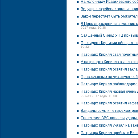
На колоннаду Исаакиевского со
Ведущие еврейские организаци
Закон перестает быть обязател
В Церкви расценили сожжение к
2017 года, 10:38
Священный Синод УПЦ призывае
Президент Киргизии обещает по
10:32
Патриарх Кирилл стал почетным
У патриарха Кирилла вышла кни
Патриарх Кирилл освятил закла
Православные не чувствуют себя
Патриарх Кирилл поблагодарил
Патриарх Кирилл назвал очень 
29 мая 2017 года, 10:08
Патриарх Кирилл освятил кафе
Вандалы сожгли четырехметров
Египетские ВВС нанесли удары п
Патриарх Кирилл указал на важн
Патриарх Кирилл прибыл в Биш