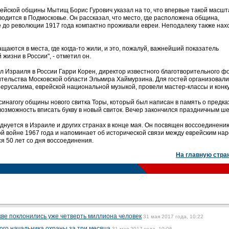
ейской общины Мытищ Борис Гурович указал на то, что впервые такой масш
водится в Подмосковье. Он рассказал, что место, где расположена община,
е до революции 1917 года компактно проживали евреи. Неподалеку также нах
щаются в места, где когда-то жили, и это, пожалуй, важнейший показатель
жизни в России", - отметил он.
л Израиля в России Гарри Корен, директор известного благотворительного ф
ительства Московской области Эльмира Хаймурзина. Для гостей организовали
Иерусалима, еврейской национальной музыкой, провели мастер-классы и конк
синагогу общины нового свитка Торы, который был написан в память о предка
озможность вписать букву в новый свиток. Вечер закончился праздничным ш
нуется в Израиле и других странах в конце мая. Он посвящен воссоединени
й войне 1967 года и напоминает об исторической связи между еврейским на
я 50 лет со дня воссоединения.
На главную стра
ве поклонились уже четверть миллиона человек
31 мая 2017 года, 10:22
ого начальника охраны за три месяца
31 мая 2017 года, 10:06