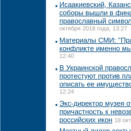
Исаакиевский, Казанс
соборы вышли в фина
православный символ
октября 2018 года, 13:27
Материалы СМИ: "Пр
конфликте именно мы
12:40
В Украинской правос
протестуют против пл
описать ее имуществ
12:24
Экс-директор музея о
причастность к нево
российских икон
18 ок
Местный лидер секты