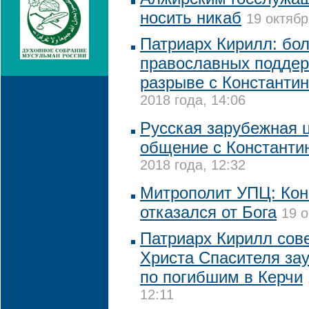
носить никаб
19 октябр
Патриарх Кирилл: бо
православных подде
разрыве с Константи
2018 года, 14:06
Русская зарубежная 
общение с Константи
2018 года, 12:32
Митрополит УПЦ: Кон
отказался от Бога
19 о
Патриарх Кирилл сов
Христа Спасителя за
по погибшим в Керчи
12:11