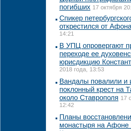
погибших
17 октября 20
Спикер петербургског
открестился от Афон
14:21
В УПЦ опровергают п
переходе ее духовен
юрисдикцию Констан
2018 года, 13:53
Вандалы повалили и 
поклонный крест на 
около Ставрополя
17 
12:42
Планы восстановлени
монастыря на Афоне 