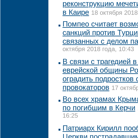
реконструкцию мечет
в Каире
18 октября 2018
Помпео считает возм
санкций против Турц
связанных с делом п
октября 2018 года, 10:43
В связи с трагедией в
еврейской общины Ро
оградить подростков 
провокаторов
17 октяб
Во всех храмах Крым
по погибшим в Керчи
16:25
Патриарх Кирилл по
Церкви пострадавшим