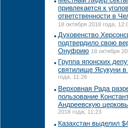
привлекается к уголо
ответственности в Че
18 октября 2018 года, 12:
Духовенство Херсонс
подтвердило свою ве
Онуфрию
18 октября 20
Группа японских депу
святилище Ясукуни в
года, 11:26
Верховная Рада разр
пользование Констан
Андреевскую церковь
2018 года, 11:23
Казахстан выделил $4