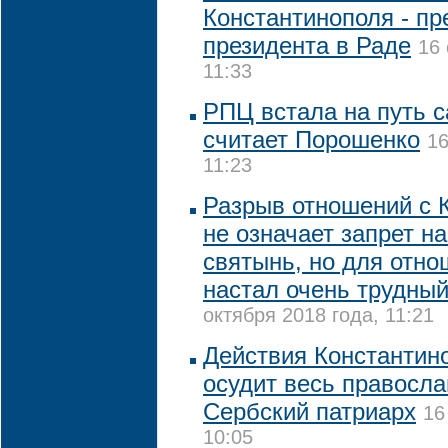
Константинополя - пр
президента в Раде
16 
11:33
РПЦ встала на путь 
считает Порошенко
16
11:23
Разрыв отношений с 
не означает запрет н
святынь, но для отн
настал очень трудный
октября 2018 года, 11:21
Действия Константин
осудит весь правосла
Сербский патриарх
16
10:05