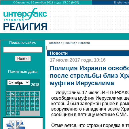
Обновлено: 19 октября 2018 года, 15:05 (МСК)
English ver
Поиск по сайту:
Главная
>
Религия
> Новости
Новости
17 июля 2017 года, 10:16
Полиция Израиля освоб
Памятные даты
после стрельбы близ Х
муфтия Иерусалима
2018
Иерусалим. 17 июля. ИНТЕРФАКС
01
02
03
04
05
06
07
освободила муфтия Иерусалима ше
08
09
10
11
12
13
14
который был задержан ранее в рам
15
16
17
18
19
20
21
вооруженного нападения возле Хра
22
23
24
25
26
27
28
29
30
31
сообщили в пятницу местные СМИ.
Отмечается, что стражи порядка в т