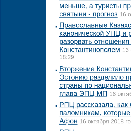
меньше, а туристы п
святыни - прогноз
16 о
Православные Казахс
канонической УПЦ и
разорвать отношения
Константинополем
16 
18:29
Вторжение Константин
Эстонию разделило п
страны по национальн
глава ЭПЦ МП
16 октя
РПЦ рассказала, как
паломникам, которые
Афон
16 октября 2018 го