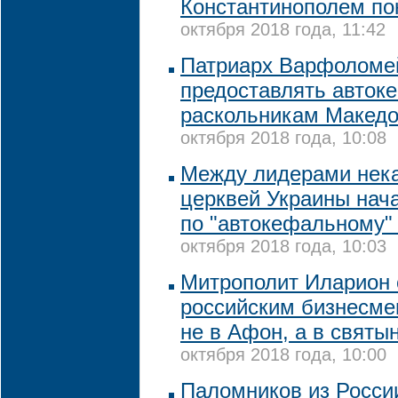
Константинополем по
октября 2018 года, 11:42
Патриарх Варфоломей
предоставлять авток
раскольникам Македо
октября 2018 года, 10:08
Между лидерами нек
церквей Украины нач
по "автокефальному"
октября 2018 года, 10:03
Митрополит Иларион 
российским бизнесме
не в Афон, а в святы
октября 2018 года, 10:00
Паломников из России