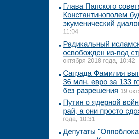
Глава Папского совет
Константинополем бу
экуменический диало
11:04
Радикальный исламск
освобожден из-под с
октября 2018 года, 10:42
Саграда Фамилия вып
36 млн. евро за 133 г
без разрешения
19 окт
Путин о ядерной войн
рай, а они просто сдо
года, 10:31
Депутаты "Оппоблока