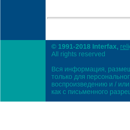
© 1991-2018 Interfax,
rel
All rights reserved
Вся информация, размещ
только для персонально
воспроизведению и / ил
как с письменного разр