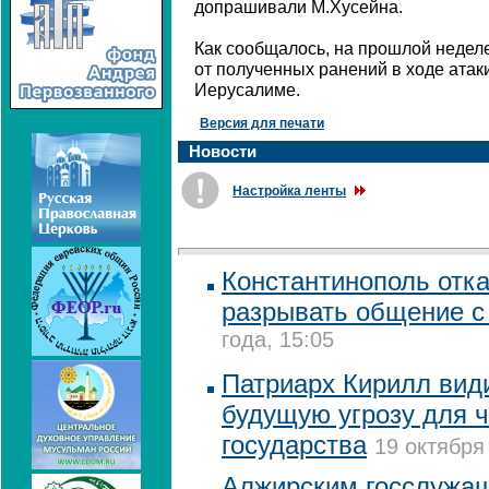
допрашивали М.Хусейна.
Как сообщалось, на прошлой недел
от полученных ранений в ходе атак
Иерусалиме.
Версия для печати
Новости
Настройка ленты
Константинополь отк
разрывать общение 
года, 15:05
Патриарх Кирилл види
будущую угрозу для ч
государства
19 октября
Алжирским госслужа