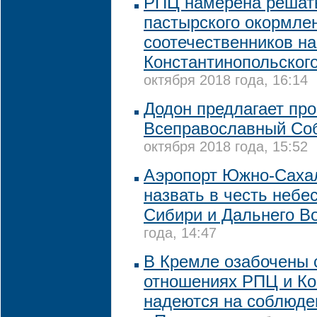
РПЦ намерена решат
пастырского окормле
соотечественников на
Константинопольского
октября 2018 года, 16:14
Додон предлагает про
Всеправославный Со
октября 2018 года, 15:52
Аэропорт Южно-Сахал
назвать в честь небе
Сибири и Дальнего В
года, 14:47
В Кремле озабочены 
отношениях РПЦ и Ко
надеются на соблюде