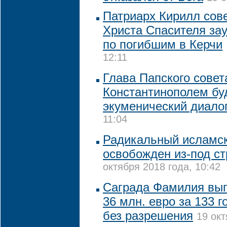
Патриарх Кирилл сов
Христа Спасителя за
по погибшим в Керчи
12:11
Глава Папского совет
Константинополем бу
экуменический диало
11:04
Радикальный исламск
освобожден из-под с
октября 2018 года, 10:42
Саграда Фамилия вып
36 млн. евро за 133 г
без разрешения
19 окт