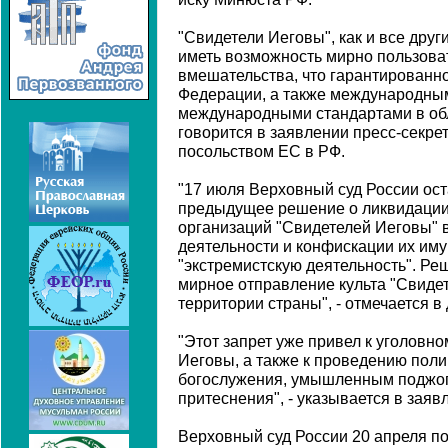
"Свидетели Иеговы", как и все дру
иметь возможность мирно пользова
вмешательства, что гарантированн
Федерации, а также международным
международными стандартами в обла
говорится в заявлении пресс-секр
посольством ЕС в РФ.
"17 июля Верховный суд России ост
предыдущее решение о ликвидации
организаций "Свидетелей Иеговы" 
деятельности и конфискации их им
"экстремистскую деятельность". Ре
мирное отправление культа "Свиде
территории страны", - отмечается в
"Этот запрет уже привел к уголовн
Иеговы, а также к проведению поли
богослужения, умышленным поджо
притеснения", - указывается в заяв
Верховный суд России 20 апреля п