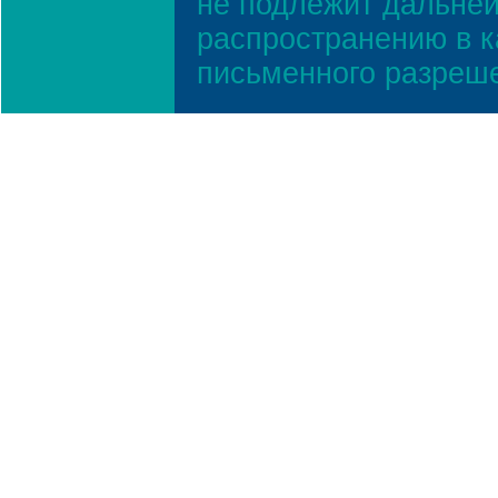
не подлежит дальней
распространению в к
письменного разреш