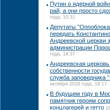
Путин о ядерной войн
рай, а они просто сдо
года, 10:31
Депутаты "Оппоблока
передать Константин
Андреевской церкви 
администрации Поро
года, 18:37
Андреевская церковь 
собственности государ
служба заповедника 
октября 2018 года, 18:17
В будущем году в Мо
памятник героям соп
концлагерей и гетто
1