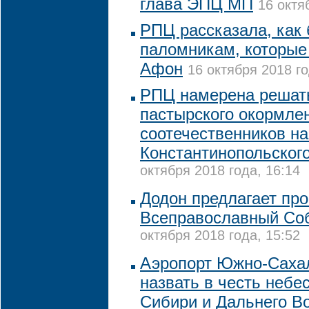
глава ЭПЦ МП
16 октя
РПЦ рассказала, как
паломникам, которые
Афон
16 октября 2018 го
РПЦ намерена решат
пастырского окормле
соотечественников на
Константинопольского
октября 2018 года, 16:14
Додон предлагает про
Всеправославный Со
октября 2018 года, 15:52
Аэропорт Южно-Сахал
назвать в честь небе
Сибири и Дальнего В