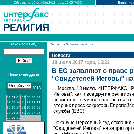
Обновлено: 19 октября 2018 года, 15:05 (МСК)
English ver
Поиск по сайту:
Главная
>
Религия
> Новости
Новости
18 июля 2017 года, 15:22
В ЕС заявляют о праве 
Памятные даты
"Свидетелей Иеговы" на
2018
Москва. 18 июля. ИНТЕРФАКС - Р
Иеговы", как и все другие религио
01
02
03
04
05
06
07
возможность мирно пользоваться с
08
09
10
11
12
13
14
вторник пресс-секретарь Европейс
15
16
17
18
19
20
21
службы (ЕВС).
22
23
24
25
26
27
28
29
30
31
Накануне Верховный суд отклонил 
"Свидетелей Иеговы" на запрет орг
иску Минюста РФ.