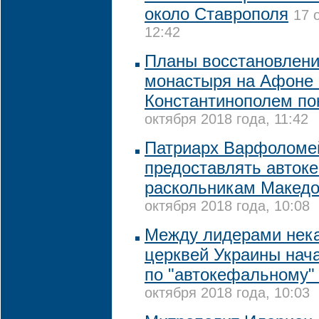
около Ставрополя
17 
12:42
Планы восстановлени
монастыря на Афоне 
Константинополем по
октября 2018 года, 11:42
Патриарх Варфоломей
предоставлять авток
раскольникам Македо
октября 2018 года, 10:08
Между лидерами нек
церквей Украины нач
по "автокефальному"
октября 2018 года, 10:03