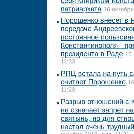
себя клириком Конст
патриархата
16 октября
Порошенко внесет в Р
передаче Андреевско
постоянное пользова
Константинополя - пр
президента в Раде
16 
11:33
РПЦ встала на путь 
считает Порошенко
16
11:23
Разрыв отношений с 
не означает запрет н
святынь, но для отн
настал очень трудный