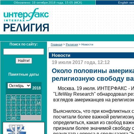
Обновлено: 19 октября 2018 года, 15:05 (МСК)
English ver
Поиск по сайту:
Главная
>
Религия
> Новости
Новости
19 июля 2017 года, 12:12
Около половины америк
Памятные даты
религиозную свободу ва
2018
Москва. 19 июля. ИНТЕРФАКС - И
"LifeWay Research" обнародовал р
01
02
03
04
05
06
07
взглядов американцев на религиозн
08
09
10
11
12
13
14
15
16
17
18
19
20
21
Выяснилось, что при конфликтных
22
23
24
25
26
27
28
посчитали более важной религиозну
29
30
31
определиться, какая из свобод важ
признали более значимой свободу 
результаты опроса в среду газета "