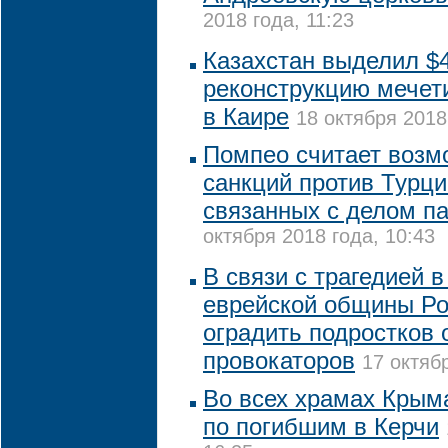
2018 года, 11:23
Казахстан выделил $4
реконструкцию мечет
в Каире
18 октября 2018
Помпео считает возм
санкций против Турц
связанных с делом п
октября 2018 года, 10:43
В связи с трагедией в
еврейской общины Ро
оградить подростков 
провокаторов
17 октяб
Во всех храмах Крым
по погибшим в Керчи