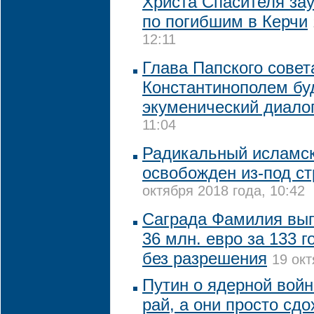
Христа Спасителя за
по погибшим в Керчи
12:11
Глава Папского совет
Константинополем бу
экуменический диало
11:04
Радикальный исламск
освобожден из-под с
октября 2018 года, 10:42
Саграда Фамилия вып
36 млн. евро за 133 г
без разрешения
19 окт
Путин о ядерной войн
рай, а они просто сдо