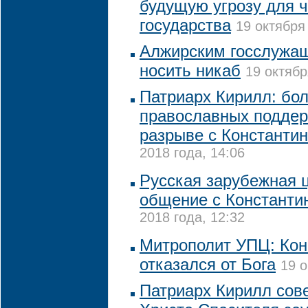
будущую угрозу для ч
государства
19 октября
Алжирским госслужа
носить никаб
19 октябр
Патриарх Кирилл: бо
православных подде
разрыве с Константи
2018 года, 14:06
Русская зарубежная 
общение с Константи
2018 года, 12:32
Митрополит УПЦ: Кон
отказался от Бога
19 о
Патриарх Кирилл сов