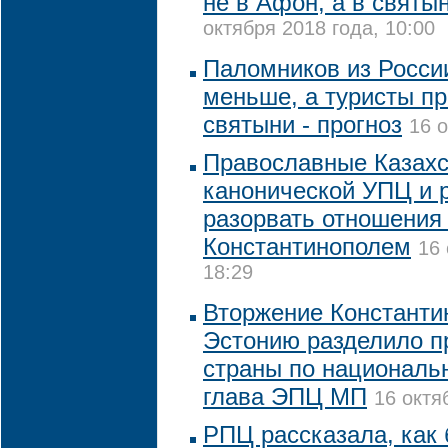
не в Афон, а в святы
октября 2018 года, 10:00
Паломников из России
меньше, а туристы п
святыни - прогноз
16 о
Православные Казахс
канонической УПЦ и
разорвать отношения
Константинополем
16 
18:29
Вторжение Константин
Эстонию разделило п
страны по национальн
глава ЭПЦ МП
16 октя
РПЦ рассказала, как