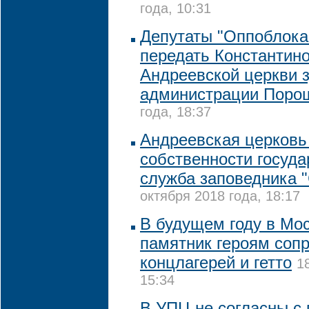
года, 10:31
Депутаты "Оппоблока
передать Константин
Андреевской церкви 
администрации Поро
года, 18:37
Андреевская церковь 
собственности государ
служба заповедника 
октября 2018 года, 18:17
В будущем году в Мо
памятник героям соп
концлагерей и гетто
1
15:34
В УПЦ не согласны с