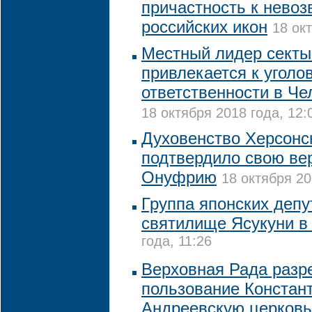
причастность к нево
российских икон
18 ок
Местный лидер секты
привлекается к уголо
ответственности в Че
18 октября 2018 года, 12:
Духовенство Херсонс
подтвердило свою ве
Онуфрию
18 октября 20
Группа японских депу
святилище Ясукуни в
года, 11:26
Верховная Рада разр
пользование Констан
Андреевскую церковь