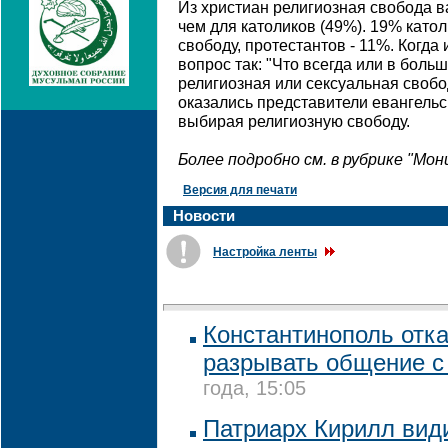
Из христиан религиозная свобода в
чем для католиков (49%). 19% като
свободу, протестантов - 11%. Когд
вопрос так: "Что всегда или в боль
религиозная или сексуальная своб
оказались представители евангельс
выбирая религиозную свободу.
Более подробно см. в рубрике "Мо
Версия для печати
Новости
Настройка ленты
Константинополь отк
разрывать общение 
года, 15:05
Патриарх Кирилл види