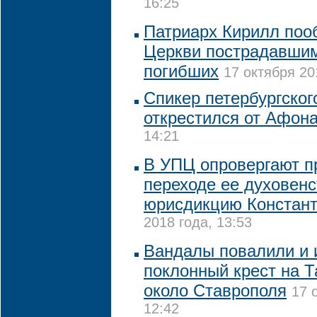
16:25
Патриарх Кирилл по
Церкви пострадавшим
погибших
17 октября 20
Спикер петербургског
открестился от Афон
14:21
В УПЦ опровергают п
переходе ее духовен
юрисдикцию Констан
2018 года, 13:53
Вандалы повалили и 
поклонный крест на 
около Ставрополя
17 
12:42