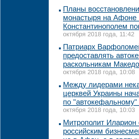
Планы восстановлени
монастыря на Афоне 
Константинополем по
октября 2018 года, 11:42
Патриарх Варфоломей
предоставлять авток
раскольникам Македо
октября 2018 года, 10:08
Между лидерами нек
церквей Украины нач
по "автокефальному"
октября 2018 года, 10:03
Митрополит Иларион 
российским бизнесме