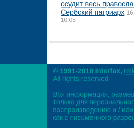
осудит весь правосла
Сербский патриарх
16
10:05
© 1991-2018 Interfax,
rel
All rights reserved
Вся информация, размещ
только для персонально
воспроизведению и / ил
как с письменного разр