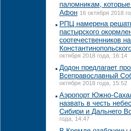
паломникам, которые
Афон
16 октября 2018 го
РПЦ намерена решат
пастырского окормле
соотечественников на
Константинопольского
октября 2018 года, 16:14
Додон предлагает про
Всеправославный Со
октября 2018 года, 15:52
Аэропорт Южно-Сахал
назвать в честь небе
Сибири и Дальнего В
года, 14:47
В Кремле озабочены 