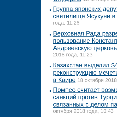
Группа японских депу
святилище Ясукуни в
года, 11:26
Верховная Рада разр
пользование Констан
Андреевскую церковь
2018 года, 11:23
Казахстан выделил $4
реконструкцию мечет
в Каире
18 октября 2018
Помпео считает возм
санкций против Турц
связанных с делом п
октября 2018 года, 10:43