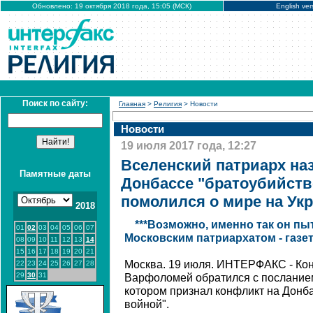
Обновлено: 19 октября 2018 года, 15:05 (МСК)
English ver
Поиск по сайту:
Главная
>
Религия
> Новости
Новости
19 июля 2017 года, 12:27
Вселенский патриарх на
Памятные даты
Донбассе "братоубийств
помолился о мире на Ук
2018
***Возможно, именно так он пы
01
02
03
04
05
06
07
Московским патриархатом - газе
08
09
10
11
12
13
14
15
16
17
18
19
20
21
Москва. 19 июля. ИНТЕРФАКС - Кон
22
23
24
25
26
27
28
29
30
31
Варфоломей обратился с посланием
котором признал конфликт на Донб
войной".