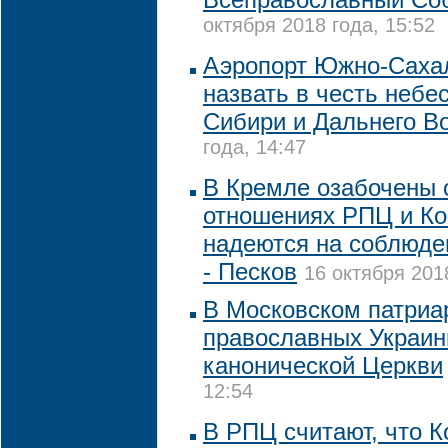
октября 2018 года, 15:52
Аэропорт Южно-Сахал
назвать в честь небе
Сибири и Дальнего В
года, 14:47
В Кремле озабочены 
отношениях РПЦ и Ко
надеются на соблюде
- Песков
16 октября 201
В Московском патриа
православных Украин
канонической Церкви
12:54
В РПЦ считают, что 