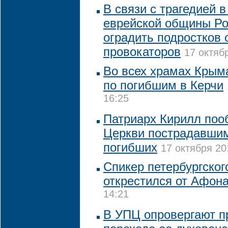
В связи с трагедией в
еврейской общины Ро
оградить подростков 
провокаторов
17 октяб
Во всех храмах Крым
по погибшим в Керчи
16:25
Патриарх Кирилл по
Церкви пострадавшим
погибших
17 октября 20
Спикер петербургског
открестился от Афон
14:21
В УПЦ опровергают п