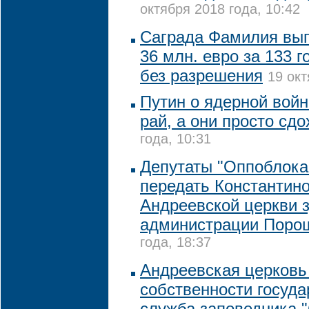
октября 2018 года, 10:42
Саграда Фамилия вып
36 млн. евро за 133 г
без разрешения
19 окт
Путин о ядерной войн
рай, а они просто сдо
года, 10:31
Депутаты "Оппоблока
передать Константин
Андреевской церкви 
администрации Поро
года, 18:37
Андреевская церковь 
собственности государ
служба заповедника 