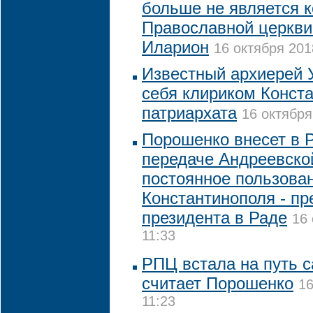
больше не является 
Православной церкви
Иларион
16 октября 201
Известный архиерей
себя клириком Конст
патриархата
16 октября
Порошенко внесет в Р
передаче Андреевско
постоянное пользова
Константинополя - пр
президента в Раде
16 
11:33
РПЦ встала на путь 
считает Порошенко
16
11:23