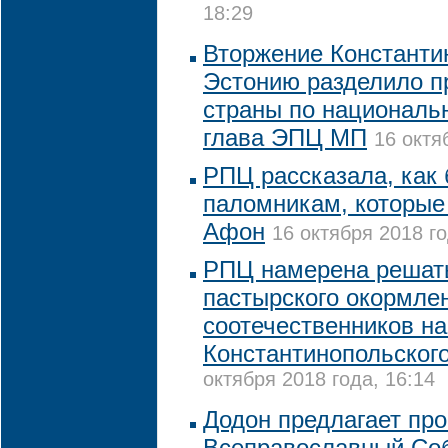
18:29
Вторжение Константин
Эстонию разделило п
страны по национальн
глава ЭПЦ МП
16 октя
РПЦ рассказала, как
паломникам, которые
Афон
16 октября 2018 го
РПЦ намерена решат
пастырского окормле
соотечественников на
Константинопольского
октября 2018 года, 16:14
Додон предлагает про
Всеправославный Со