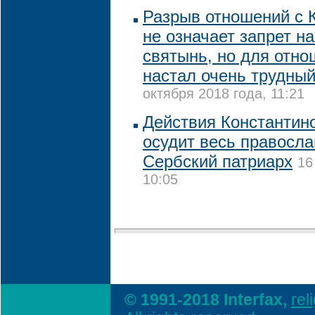
Разрыв отношений с 
не означает запрет н
святынь, но для отн
настал очень трудный
октября 2018 года, 11:21
Действия Константин
осудит весь правосла
Сербский патриарх
16
10:05
© 1991-2018 Interfax,
rel