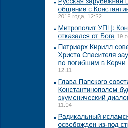
Русская зарубежная 
общение с Константи
2018 года, 12:32
Митрополит УПЦ: Кон
отказался от Бога
19 о
Патриарх Кирилл сов
Христа Спасителя за
по погибшим в Керчи
12:11
Глава Папского совет
Константинополем бу
экуменический диало
11:04
Радикальный исламск
освобожден из-под с