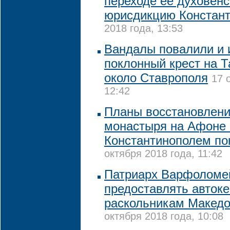
переходе ее духовен
юрисдикцию Констан
2018 года, 13:53
Вандалы повалили и 
поклонный крест на 
около Ставрополя
17 
12:42
Планы восстановлени
монастыря на Афоне 
Константинополем по
октября 2018 года, 11:42
Патриарх Варфоломей
предоставлять авток
раскольникам Македо
октября 2018 года, 10:08