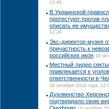
12:40
В Украинской правос
протестуют против пл
описать ее имуществ
12:24
Экс-директор музея о
причастность к нево
российских икон
18 ок
Местный лидер секты
привлекается к уголо
ответственности в Че
18 октября 2018 года, 12:
Духовенство Херсонс
подтвердило свою ве
Онуфрию
18 октября 20