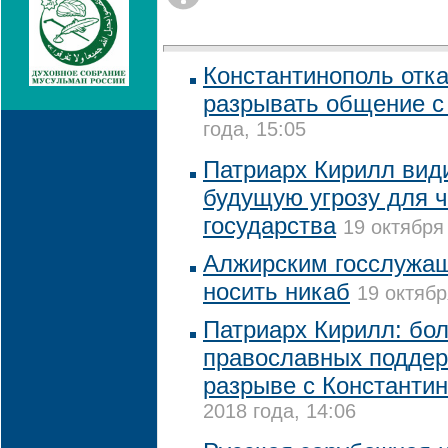
Константинополь отк
разрывать общение 
года, 15:05
Патриарх Кирилл види
будущую угрозу для ч
государства
19 октября
Алжирским госслужа
носить никаб
19 октябр
Патриарх Кирилл: бо
православных подде
разрыве с Константи
2018 года, 14:06