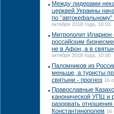
Между лидерами нек
церквей Украины нач
по "автокефальному"
октября 2018 года, 10:03
Митрополит Иларион 
российским бизнесме
не в Афон, а в святы
октября 2018 года, 10:00
Паломников из России
меньше, а туристы п
святыни - прогноз
16 о
Православные Казахс
канонической УПЦ и
разорвать отношения
Константинополем
16 