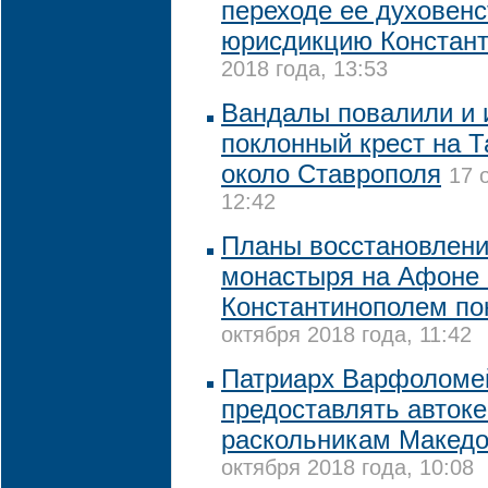
переходе ее духовен
юрисдикцию Констан
2018 года, 13:53
Вандалы повалили и 
поклонный крест на 
около Ставрополя
17 
12:42
Планы восстановлени
монастыря на Афоне 
Константинополем по
октября 2018 года, 11:42
Патриарх Варфоломей
предоставлять авток
раскольникам Македо
октября 2018 года, 10:08