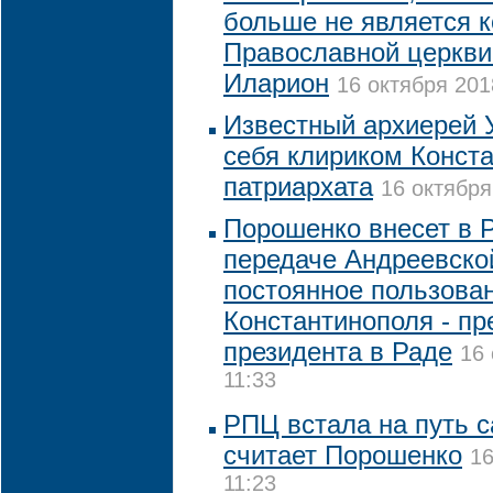
больше не является 
Православной церкви
Иларион
16 октября 201
Известный архиерей
себя клириком Конст
патриархата
16 октября
Порошенко внесет в Р
передаче Андреевско
постоянное пользова
Константинополя - пр
президента в Раде
16 
11:33
РПЦ встала на путь 
считает Порошенко
16
11:23