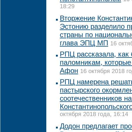
18:29
Вторжение Константин
Эстонию разделило п
страны по национальн
глава ЭПЦ МП
16 октя
РПЦ рассказала, как
паломникам, которые
Афон
16 октября 2018 го
РПЦ намерена решат
пастырского окормле
соотечественников на
Константинопольского
октября 2018 года, 16:14
Додон предлагает про