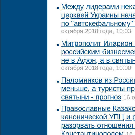
Между лидерами нек
церквей Украины нач
по "автокефальному"
октября 2018 года, 10:03
Митрополит Иларион 
российским бизнесме
не в Афон, а в святы
октября 2018 года, 10:00
Паломников из России
меньше, а туристы п
святыни - прогноз
16 о
Православные Казахс
канонической УПЦ и
разорвать отношения
Константинополем
16 