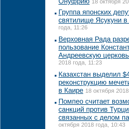
Онуфрию
18 октября 20
Группа японских депу
святилище Ясукуни в
года, 11:26
Верховная Рада разр
пользование Констан
Андреевскую церковь
2018 года, 11:23
Казахстан выделил $4
реконструкцию мечет
в Каире
18 октября 2018
Помпео считает возм
санкций против Турц
связанных с делом п
октября 2018 года, 10:43