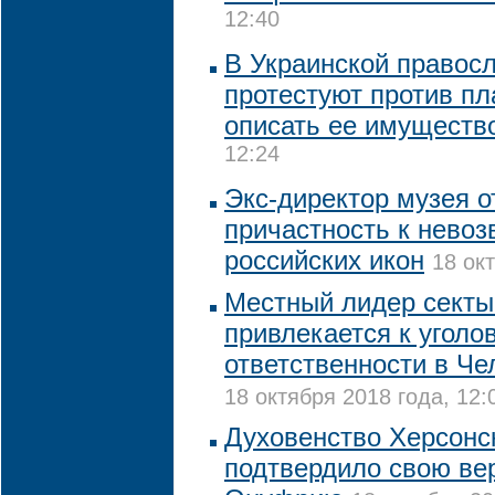
12:40
В Украинской правос
протестуют против пл
описать ее имуществ
12:24
Экс-директор музея о
причастность к нево
российских икон
18 ок
Местный лидер секты
привлекается к уголо
ответственности в Че
18 октября 2018 года, 12:
Духовенство Херсонс
подтвердило свою ве