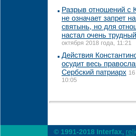
Разрыв отношений с 
не означает запрет н
святынь, но для отн
настал очень трудный
октября 2018 года, 11:21
Действия Константин
осудит весь правосла
Сербский патриарх
16
10:05
© 1991-2018 Interfax,
rel