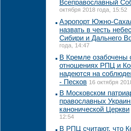
Всеправославный Со
октября 2018 года, 15:52
Аэропорт Южно-Сахал
назвать в честь небе
Сибири и Дальнего В
года, 14:47
В Кремле озабочены 
отношениях РПЦ и Ко
надеются на соблюде
- Песков
16 октября 201
В Московском патриа
православных Украин
канонической Церкви
12:54
В РПЦ считают, что 