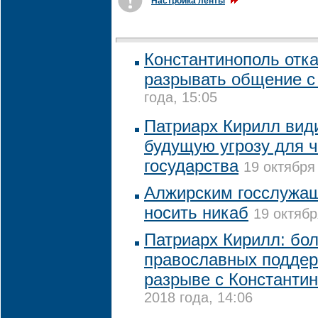
Настройка ленты
Константинополь отк
разрывать общение 
года, 15:05
Патриарх Кирилл види
будущую угрозу для ч
государства
19 октября
Алжирским госслужа
носить никаб
19 октябр
Патриарх Кирилл: бо
православных подде
разрыве с Константи
2018 года, 14:06