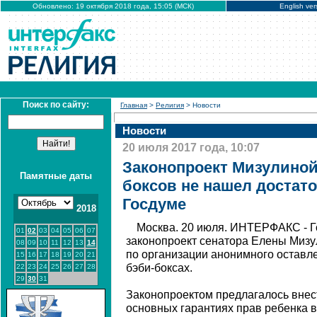
Обновлено: 19 октября 2018 года, 15:05 (МСК)
English ver
Поиск по сайту:
Главная
>
Религия
> Новости
Новости
20 июля 2017 года, 10:07
Законопроект Мизулиной 
Памятные даты
боксов не нашел достат
Госдуме
2018
Москва. 20 июля. ИНТЕРФАКС - Г
01
02
03
04
05
06
07
законопроект сенатора Елены Мизу
08
09
10
11
12
13
14
по организации анонимного оставл
15
16
17
18
19
20
21
бэби-боксах.
22
23
24
25
26
27
28
29
30
31
Законопроектом предлагалось внес
основных гарантиях прав ребенка 