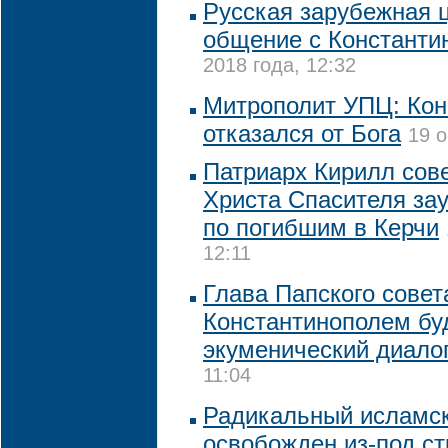
Русская зарубежная 
общение с Константи
2018 года, 12:32
Митрополит УПЦ: Кон
отказался от Бога
19 о
Патриарх Кирилл сов
Христа Спасителя за
по погибшим в Керчи
12:11
Глава Папского совет
Константинополем бу
экуменический диало
11:04
Радикальный исламск
освобожден из-под с