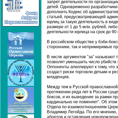
запрет деятельности по организаци
детей. Одновременно разработчики
дополнить Кодекс об администрат
статьей, предусматривающей админ
юрлиц за такую деятельность в вид
размере от 1 до 5 млн. рублей, либ
деятельности юрлица на срок до 90 
В российском обществе у бэби-бокс
сторонники, так и непримиримые пр
В числе аргументов "за" называют т
позволят уменьшить число убийств
Оппоненты апеллируют к тому, что 
создаст риски торговли детьми и рез
младенцев.
Между тем в Русской православной 
протяжении ряда лет в России суще
боксов, и их выведение за рамки п
кардинально не поменяет". Об этом
Отдела по взаимоотношениям Церк
Владимир Легойда. По его мнению,
абортов и оставления новорожденн