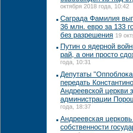
октября 2018 года, 10:42
Саграда Фамилия вып
36 млн. евро за 133 г
без разрешения
19 окт
Путин о ядерной войн
рай, а они просто сдо
года, 10:31
Депутаты "Оппоблока
передать Константин
Андреевской церкви 
администрации Поро
года, 18:37
Андреевская церковь 
собственности государ