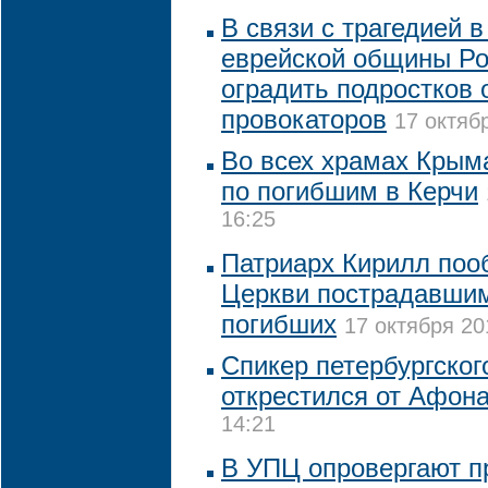
В связи с трагедией в
еврейской общины Ро
оградить подростков 
провокаторов
17 октяб
Во всех храмах Крым
по погибшим в Керчи
16:25
Патриарх Кирилл по
Церкви пострадавшим
погибших
17 октября 20
Спикер петербургског
открестился от Афон
14:21
В УПЦ опровергают п