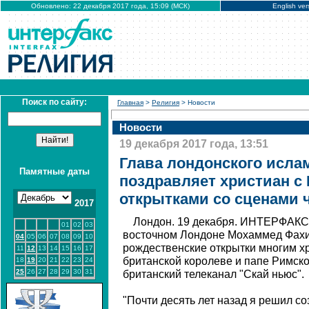
Обновлено: 22 декабря 2017 года, 15:09 (МСК)
English ver
Поиск по сайту:
Главная
>
Религия
> Новости
Новости
19 декабря 2017 года, 13:51
Глава лондонского исла
Памятные даты
поздравляет христиан с
открытками со сценами 
2017
Лондон. 19 декабря. ИНТЕРФАКС 
01
02
03
восточном Лондоне Мохаммед Фах
04
05
06
07
08
09
10
рождественские открытки многим хр
11
12
13
14
15
16
17
британской королеве и папе Римско
18
19
20
21
22
23
24
25
26
27
28
29
30
31
британский телеканал "Скай ньюс".
"Почти десять лет назад я решил с