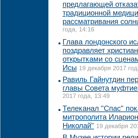
предлагающей отказа
традиционной медици
рассматривания солн
года, 14:16
Глава лондонского ис
поздравляет христиа
открытками со сцена
Исы
19 декабря 2017 год
Равиль Гайнутдин пер
главы Совета муфтие
2017 года, 13:49
Телеканал "Спас" по
митрополита Иларион
Николай"
19 декабря 20
В Музее истории рели