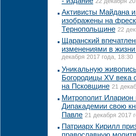
- издание
22 декабря 20
Активисты Майдана 
изображены на фреск
Тернопольщине
22 дек
Щаранский впечатле
изменениями в жизни
декабря 2017 года, 18:30
Уникальную живопись
Богородицы XV века 
на Псковщине
21 декаб
Митрополит Иларион 
Дипакадемии свою кн
Павле
21 декабря 2017 г
Патриарх Кирилл приз
православную молитв