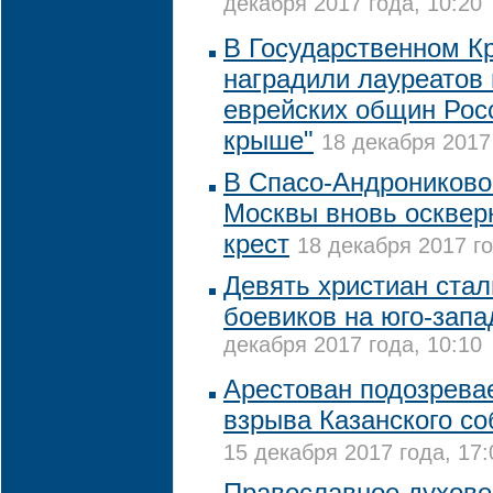
декабря 2017 года, 10:20
В Государственном К
наградили лауреатов
еврейских общин Рос
крыше"
18 декабря 2017 
В Спасо-Андроников
Москвы вновь осквер
крест
18 декабря 2017 го
Девять христиан стал
боевиков на юго-запа
декабря 2017 года, 10:10
Арестован подозрева
взрыва Казанского со
15 декабря 2017 года, 17:
Православное духове