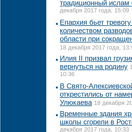
традиционный ислам 
декабря 2017 года, 15:09
Епархия бьет тревогу 
количеством разводов
области при сокраще
18 декабря 2017 года, 13:
Илия II призвал груз
вернуться на родину
10:36
В Свято-Алексиевско
открестились от наме
Улюкаева
18 декабря 20
Временные здания хр
школы сгорели в Рост
декабря 2017 года, 10:33