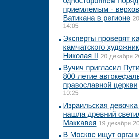
одностороннем поряд
приемлемым - верхов
Ватикана в регионе
20
14:05
Эксперты проверят к
камчатского художник
Николая II
20 декабря 2
Вучич пригласил Пути
800-летие автокефал
православной церкви
10:25
Израильская девочка
нашла древний свети
Маккавея
19 декабря 20
В Москве ищут органи