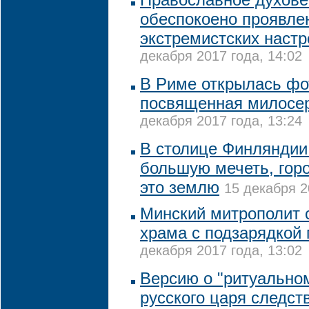
обеспокоено проявле
экстремистских настр
декабря 2017 года, 14:02
В Риме открылась фо
посвященная милосе
декабря 2017 года, 13:24
В столице Финляндии 
большую мечеть, гор
это землю
15 декабря 2
Минский митрополит 
храма с подзарядкой
декабря 2017 года, 13:02
Версию о "ритуально
русского царя следст