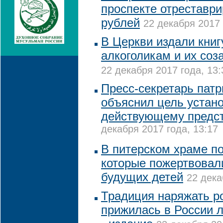
проспекте отреставри
рублей
22 декабря 2017 
В Церкви издали кни
алкоголикам и их со
22 декабря 2017 года, 13:
Пресс-секретарь пат
объяснил цель устан
действующему предс
декабря 2017 года, 13:17
В питерском храме по
которые пожертвовал
будущих детей
22 дека
Традиция наряжать р
прижилась в России л