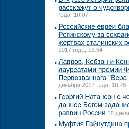
расскажут о чудотвор
года, 10:07
Российские евреи бл
Рогинскому за сохран
жертвах сталинских р
2017 года, 18:54
Лавров, Кобзон и Кон
лауреатами премии 
Первозванного "Вера 
декабря 2017 года, 18:45
Георгий Натансон с 
данное Богом задание
раввин России
18 дека
Муфтия Гайнутдина п