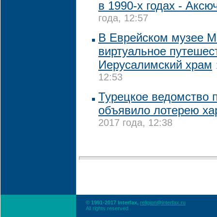
в 1990-х годах - Аксю
года, 12:57
В Еврейском музее М
виртуальное путешес
Иерусалимский храм
12:53
Турецкое ведомство 
объявило лотерею х
2017 года, 12:38
© 1991-2017 Interfax,
religion@interfax.ru
All rights reserved