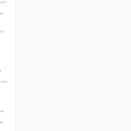
 2017
бря
:52
е
3
 2017
бря
да,