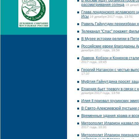
В Москве ищут организаторов с
рассматривания солнца
19 декаб
Глава лондонского исламского 
Исы
19 декабря 2017 года, 13:51
Равиль Гайнутдин переизбран н
Телеканал "Спас" покажет филь
В Музее истории религии в Пете
Российские евреи благодарны А
декабря 2017 года, 18:54
Лавров, Кобзон и Конюхов стал
2017 года, 18:45
Георгий Натансон с честью вып
17:37
Муфтия Гайнутдина просят защ
Епархия бьет тревогу в связи с
декабря 2017 года, 13:59
Илия II призвал грузинских эми
В Свято-Алексиевской пустыни 
Временные здания храма и воск
Митрополит Иларион назвал пр
2017 года, 10:31
Митрополит Иларион признался,