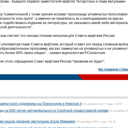
трова - бывшего первого заместителя муфтия Татарстана и главу мусульман
.
у "сомнительной с точки зрения ислама" пропаганде упомянутых богословов 
льности этих групп", а именно не привлекать их к преподаванию на курсах
 содействовать изданию их литературы, не оказывать какой-либо материаль
сной деятельности".
ев считает это письмо плохим сигналом для Совета муфтиев России.
 ультиматум главе Совета муфтиев, который ставит его перед сложным выбор
образовательную программу, как раз замкнутую на упомянутых и не упомянут
ть более 80% своих общин", - заявил журналистам Р.Силантьев.
осле этого обращения Совет муфтиев России "прежним не будет".
На главную стра
амчатского художника на Поклонскую и Николая II
20 декабря 2017 года, 10:32
рад на 800-летие автокефальности Сербской православной церкви
20 декабря 2
уки нашла древний светильник эпохи Маккавея
19 декабря 2017 года, 18:11