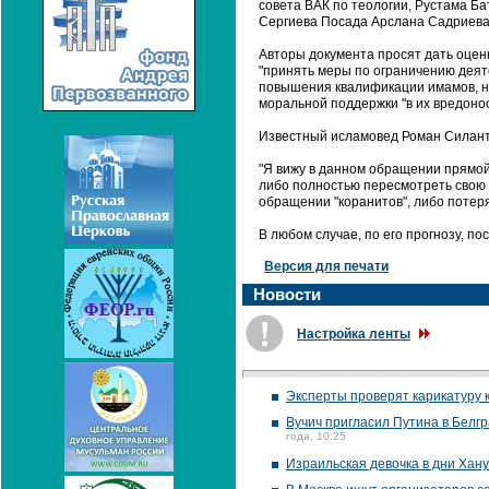
совета ВАК по теологии, Рустама Ба
Сергиева Посада Арслана Садриева
Авторы документа просят дать оценк
"принять меры по ограничению деяте
повышения квалификации имамов, не
моральной поддержки "в их вредоно
Известный исламовед Роман Силанть
"Я вижу в данном обращении прямой
либо полностью пересмотреть свою 
обращении "коранитов", либо потеря
В любом случае, по его прогнозу, п
Версия для печати
Новости
Настройка ленты
Эксперты проверят карикатуру к
Вучич пригласил Путина в Белг
года, 10:25
Израильская девочка в дни Хан