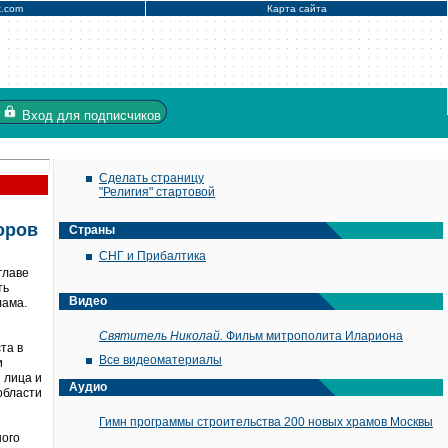
x.com
Карта сайта
Вход
для подписчиков
Сделать страницу
"Религия" стартовой
оров
Страны
СНГ и Прибалтика
главе
ть
Видео
лама.
Святитель Николай.
Фильм митрополита Илариона
та в
Все видеоматериалы
и
и лица и
Аудио
области
Гимн программы строительства 200 новых храмов Москвы
ного