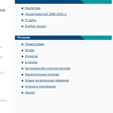
Аналитика
рока
Архив новостей 1989-2004 гг.
О сайте
English version
Религии
Православие
ря
Ислам
Иудаизм
да,
Буддизм
Католичество и протестантизм
й
18
Национальные религии
Новые религиозные движения
Атеизм и секуляризм
Диалог
кабря