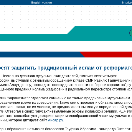
English version
Interfa
осят защитить традиционный ислам от реформат
 Несколько десятков мусульманских деятелей, включая всех четырех
ссии, выступили с открытым обращением к главе СМР Равилю Гайнутдину и 
илю Аляутдинову, прося дать оценку деятельности т.н. "ереси коранитов", су
ященного предания ислама (хадисов) и в радикальном пересмотре столпов ис
огии "коранизма" подвергают сомнению не только предписание мусульманам
пределенное время их совершения. Также они отвергают и обязательность пос
остыня - закят, по их мнению, не предполагает выплату с определенной дол
%. Отвергая в своих "опусах" незыблемые основы исламской религии, <...> эт
лая того, способствуют дезориентации малообразованной части мусульман в 
щении, которое цитирует сайт
Ансар.ру
.
торы обращения называют богословов Тауфика Ибрагима - зампреда Эксперт