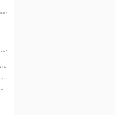
кабря
я 2017
 13:12
2017
017