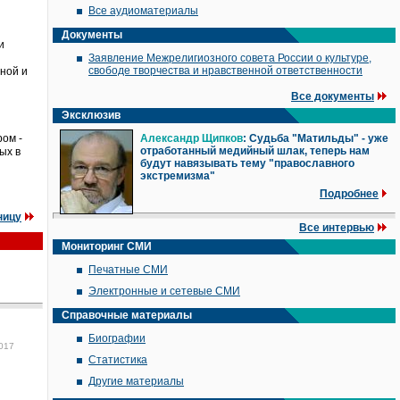
Все аудиоматериалы
Документы
и
Заявление Межрелигиозного совета России о культуре,
свободе творчества и нравственной ответственности
ной и
Все документы
Эксклюзив
ом -
Александр Щипков
: Судьба "Матильды" - уже
отработанный медийный шлак, теперь нам
ых в
будут навязывать тему "православного
экстремизма"
Подробнее
ницу
Все интервью
Мониторинг СМИ
Печатные СМИ
Электронные и сетевые СМИ
Справочные материалы
Биографии
017
Статистика
Другие материалы