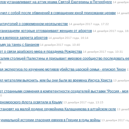
алов устанавливают на аттик храма Святой Екатерины в Петербурге
14 декабря
нчил с собой после обвинений в совращении юной прихожанки церкви
14 дека
антиутопий о современном неоязычестве
14 декабря 2017 года, 17:22
ганизациям, которые отговаривают женщин от абортов
14 декабря 2017 года, 16
и в вопросе запрета абортов
14 декабря 2017 года, 16:14
ьму за танец с бананом
14 декабря 2017 года, 10:40
т о связи арабского мира и праздника Рождества
14 декабря 2017 года, 10:31
алим столицей Палестины и призывает мировое сообщество последовать е
8
я экспертиза по изучению мотивов убийства царской семьи - епископ Тихон
1
 читателям выяснить, кем бы они были во времена Иисуса Христа
13 декабря
ет странными сомнения в компетентности создателей выставки "Россия - моя
40
рноморского флота освятили в Крыму
13 декабря 2017 года, 13:15
сстановят на малой родине оружейника Калашникова в алтайском селе
13 дека
 уникальной истории спасения евреев в Греции в годы войны
13 декабря 2017 го