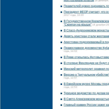
нейтральным флагом
18 декабря 
Правителей нужно оценивать по
Президент ФЕОР считает, что в
2017 года, 10:20
В Государственном Кремлевско
"Скрипач на крыше"
18 декабря 20
В Спасо-Андрониковом монасты
Девять христиан стали жертвам
Арестован подозреваемый в под
Православное духовенство Куба
года, 14:02
В Риме открылась фотовыставк
В столице Финляндии не будут 
Минский митрополит сравнил п
Версию о "ритуальном убийстве"
года, 12:57
В Еврейском музее Москвы пред
года, 12:53
Турецкое ведомство по делам 
В Свято-Алексеевском монасты
Главный раввин России зажег ха