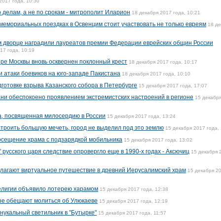
2017 года, 10:30
 делам, а не по срокам - митрополит Иларион
18 декабря 2017 года, 10:21
 мемориальных поездках в Освенцим стоит участвовать не только евреям
18 де
м дворце наградили лауреатов премии Федерации еврейских общин России
17 года, 10:19
ре Москвы вновь осквернен поклонный крест
18 декабря 2017 года, 10:17
и атаки боевиков на юго-западе Пакистана
18 декабря 2017 года, 10:10
готовке взрыва Казанского собора в Петербурге
15 декабря 2017 года, 17:07
ни обеспокоено проявлением экстремистских настроений в регионе
15 декабр
а, посвященная милосердию в России
15 декабря 2017 года, 13:24
строить большую мечеть, город не выделил под это землю
15 декабря 2017 года,
осещение храма с подзарядкой мобильника
15 декабря 2017 года, 13:02
 русского царя следствие опровергло еще в 1990-х годах - Аксючиц
15 декабря 
лагают виртуальное путешествие в древний Иерусалимский храм
15 декабря 2
религии объявило лотерею харамом
15 декабря 2017 года, 12:38
ре обещают молиться об Улюкаеве
15 декабря 2017 года, 12:19
нукальный светильник в "Бутырке"
15 декабря 2017 года, 11:57