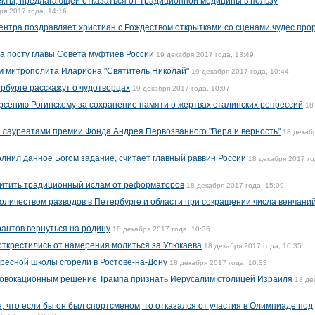
екты, предлагающей отказаться от традиционной медицины в пользу
ря 2017 года, 14:16
центра поздравляет христиан с Рождеством открытками со сценами чудес про
а посту главы Совета муфтиев России
19 декабря 2017 года, 13:49
м митрополита Илариона "Святитель Николай"
19 декабря 2017 года, 10:44
рбурге расскажут о чудотворцах
19 декабря 2017 года, 10:07
рсению Рогинскому за сохранение памяти о жертвах сталинских репрессий
18
и лауреатами премии Фонда Андрея Первозванного "Вера и верность"
18 декаб
олнил данное Богом задание, считает главный раввин России
18 декабря 2017 го
итить традиционный ислам от реформаторов
18 декабря 2017 года, 15:09
 количеством разводов в Петербурге и области при сокращении числа венчани
грантов вернуться на родину
18 декабря 2017 года, 10:36
открестились от намерения молиться за Улюкаева
18 декабря 2017 года, 10:35
ресной школы сгорели в Ростове-на-Дону
18 декабря 2017 года, 10:33
овокационным решение Трампа признать Иерусалим столицей Израиля
18 де
 что если бы он был спортсменом, то отказался от участия в Олимпиаде под