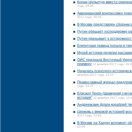
Копии скульптур вместо оригин
года, 19:35
Американский конгрессмен поко
2017 года, 19:31
В Москве представлен сборник 
Путин обещает господдержку ор
Путин призывает к осторожност
Египетская певица попала в тюр
Музей истории религии расскаже
ОИС признала Восточный Иерус
примеру
13 декабря 2017 года, 16:3
Началась психолого-историческа
декабря 2017 года, 15:20
Православный журнал предложил
года, 14:27
Епископ Тихон (Шевкунов) счита
история"
13 декабря 2017 года, 13:
Андреевские флаги кораблей Че
Церковь с вековой историей во
2017 года, 12:46
В Москве на Хануку вспомнят об
12:05