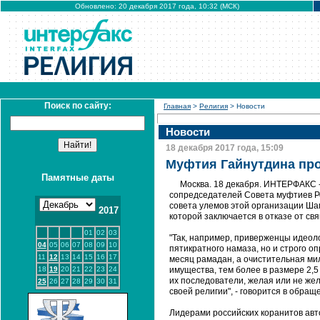
Обновлено: 20 декабря 2017 года, 10:32 (МСК)
Поиск по сайту:
Главная
>
Религия
> Новости
Новости
18 декабря 2017 года, 15:09
Муфтия Гайнутдина пр
Памятные даты
Москва. 18 декабря. ИНТЕРФАКС -
сопредседателей Совета муфтиев Ро
совета улемов этой организации Шам
2017
которой заключается в отказе от св
01
02
03
"Так, например, приверженцы идеол
04
05
06
07
08
09
10
пятикратного намаза, но и строго о
11
12
13
14
15
16
17
месяц рамадан, а очистительная мил
18
19
20
21
22
23
24
имущества, тем более в размере 2,5 
их последователи, желая или не же
25
26
27
28
29
30
31
своей религии", - говорится в обра
Лидерами российских коранитов ав