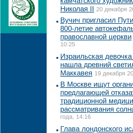
камчатского художник
Николая II
20 декабря 2
Вучич пригласил Пути
800-летие автокефал
православной церкви
10:25
Израильская девочка
нашла древний свети
Маккавея
19 декабря 20
В Москве ищут органи
предлагающей отказа
традиционной медици
рассматривания солн
года, 14:16
Глава лондонского ис