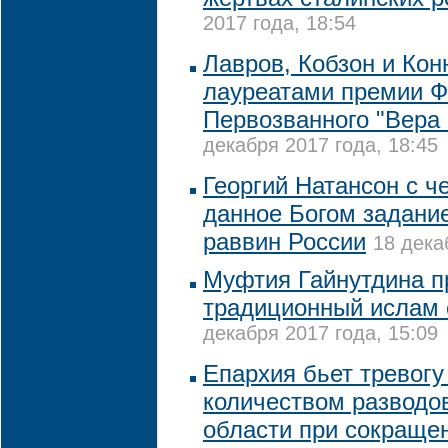
2017 года, 18:54
Лавров, Кобзон и Кон
лауреатами премии 
Первозванного "Вера 
декабря 2017 года, 18:45
Георгий Натансон с 
данное Богом задание
раввин России
18 дека
Муфтия Гайнутдина п
традиционный ислам 
декабря 2017 года, 15:09
Епархия бьет тревогу 
количеством разводов
области при сокраще