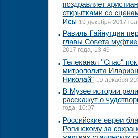
поздравляет христиа
открытками со сцена
Исы
19 декабря 2017 год
Равиль Гайнутдин пер
главы Совета муфтие
2017 года, 13:49
Телеканал "Спас" по
митрополита Иларион
Николай"
19 декабря 20
В Музее истории рели
расскажут о чудотвор
года, 10:07
Российские евреи бл
Рогинскому за сохран
жертвах сталинских р