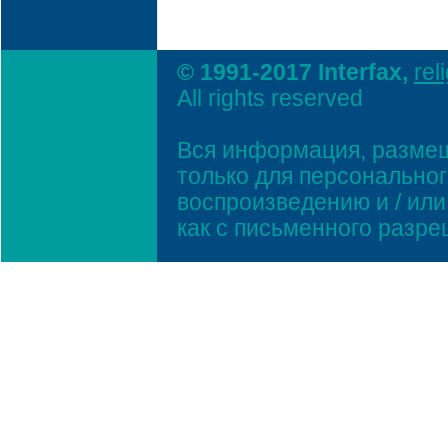
© 1991-2017 Interfax,
rel
All rights reserved
Вся информация, размещ
только для персонально
воспроизведению и / ил
как с письменного разр