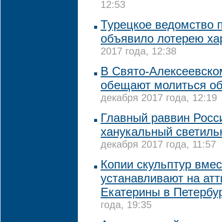
12:53
Турецкое ведомство 
объявило лотерею х
2017 года, 12:38
В Свято-Алексеевско
обещают молиться о
декабря 2017 года, 12:19
Главный раввин Росс
ханукальный светильн
декабря 2017 года, 11:57
Копии скульптур вмес
устанавливают на атт
Екатерины в Петербу
года, 19:35