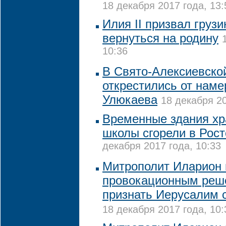
18 декабря 2017 года, 13:
Илия II призвал груз
вернуться на родину
10:36
В Свято-Алексиевско
открестились от наме
Улюкаева
18 декабря 20
Временные здания хр
школы сгорели в Рост
декабря 2017 года, 10:33
Митрополит Иларион 
провокационным реш
признать Иерусалим 
18 декабря 2017 года, 10: