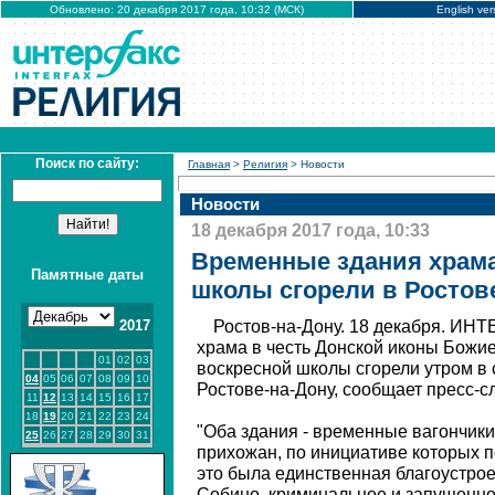
Обновлено: 20 декабря 2017 года, 10:32 (МСК)
English ver
Поиск по сайту:
Главная
>
Религия
> Новости
Новости
18 декабря 2017 года, 10:33
Временные здания храма
Памятные даты
школы сгорели в Ростов
2017
Ростов-на-Дону. 18 декабря. ИН
храма в честь Донской иконы Божи
01
02
03
воскресной школы сгорели утром в 
04
05
06
07
08
09
10
Ростове-на-Дону, сообщает пресс-с
11
12
13
14
15
16
17
18
19
20
21
22
23
24
"Оба здания - временные вагончик
25
26
27
28
29
30
31
прихожан, по инициативе которых п
это была единственная благоустрое
Собино, криминальное и запущенно