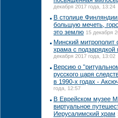
декабря 2017 года, 13:24
В столице Финляндии 
большую мечеть, гор
это землю
15 декабря 2
Минский митрополит 
храма с подзарядкой
декабря 2017 года, 13:02
Версию о "ритуально
русского царя следст
в 1990-х годах - Аксю
года, 12:57
В Еврейском музее М
виртуальное путешес
Иерусалимский храм