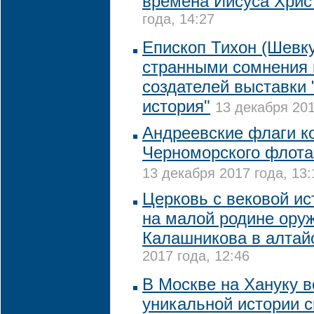
времена Иисуса Хрис
года, 14:27
Епископ Тихон (Шевку
странными сомнения 
создателей выставки 
история"
13 декабря 201
Андреевские флаги к
Черноморского флота
13 декабря 2017 года, 13:
Церковь с вековой ис
на малой родине ору
Калашникова в алтай
2017 года, 12:46
В Москве на Хануку 
уникальной истории с