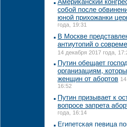
Американский конгре
собой после обвинен
юной прихожанки цер
года, 19:31
В Москве представле
антиутопий о соврем
14 декабря 2017 года, 17:
Путин обещает госпо
организациям, которы
женщин от абортов
14
16:52
Путин призывает к ос
вопросе запрета абор
года, 16:14
Египетская певица по