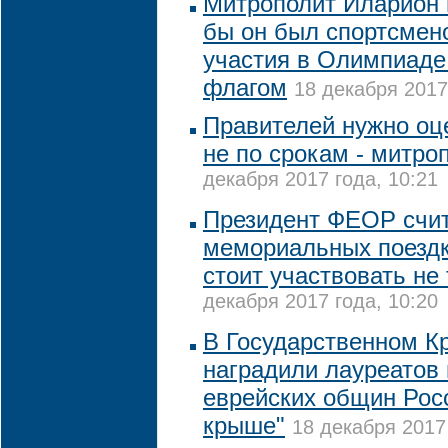
Митрополит Иларион 
бы он был спортсмено
участия в Олимпиаде
флагом
18 декабря 2017
Правителей нужно оце
не по срокам - митро
декабря 2017 года, 10:21
Президент ФЕОР счита
мемориальных поезд
стоит участвовать не
декабря 2017 года, 10:20
В Государственном К
наградили лауреатов
еврейских общин Рос
крыше"
18 декабря 2017 