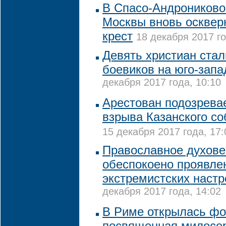
В Спасо-Андроников
Москвы вновь осквер
крест
18 декабря 2017 го
Девять христиан стал
боевиков на юго-запа
декабря 2017 года, 10:10
Арестован подозрева
взрыва Казанского со
15 декабря 2017 года, 17:
Православное духове
обеспокоено проявле
экстремистских настр
декабря 2017 года, 14:02
В Риме открылась фо
посвященная милосе