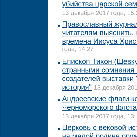
убийства царской сем
13 декабря 2017 года, 15:
Православный журна
читателям выяснить, 
времена Иисуса Хрис
года, 14:27
Епископ Тихон (Шевку
странными сомнения 
создателей выставки 
история"
13 декабря 201
Андреевские флаги к
Черноморского флота
13 декабря 2017 года, 13:
Церковь с вековой ис
на малой родине ору