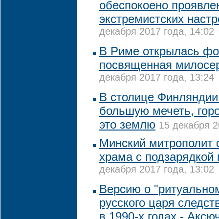
обеспокоено проявле
экстремистских настр
декабря 2017 года, 14:02
В Риме открылась фо
посвященная милосе
декабря 2017 года, 13:24
В столице Финляндии 
большую мечеть, гор
это землю
15 декабря 2
Минский митрополит 
храма с подзарядкой
декабря 2017 года, 13:02
Версию о "ритуально
русского царя следст
в 1990-х годах - Аксю