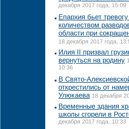
декабря 2017 года, 15:09
Епархия бьет тревогу 
количеством разводов
области при сокраще
18 декабря 2017 года, 13:
Илия II призвал груз
вернуться на родину
10:36
В Свято-Алексиевско
открестились от наме
Улюкаева
18 декабря 20
Временные здания хр
школы сгорели в Рост
декабря 2017 года, 10:33