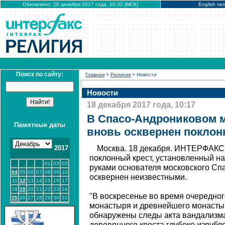
Обновлено: 20 декабря 2017 года, 10:32 (МСК)
English ver
Поиск по сайту:
Главная
>
Религия
> Новости
Новости
18 декабря 2017 года, 10:17
В Спасо-Андрониковом 
Памятные даты
вновь осквернен поклон
2017
Москва. 18 декабря. ИНТЕРФАКС
поклонный крест, установленный на
01
02
03
руками основателя московского Сп
04
05
06
07
08
09
10
осквернен неизвестными.
11
12
13
14
15
16
17
18
19
20
21
22
23
24
"В воскресенье во время очередног
25
26
27
28
29
30
31
монастыря и древнейшего монасты
обнаружены следы акта вандализма
деревянного креста глубоко изрубл