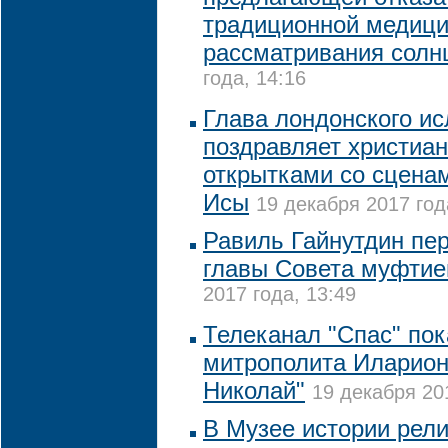
традиционной медици
рассматривания солн
года, 14:16
Глава лондонского ис
поздравляет христиа
открытками со сцена
Исы
19 декабря 2017 год
Равиль Гайнутдин пер
главы Совета муфтие
2017 года, 13:49
Телеканал "Спас" по
митрополита Иларион
Николай"
19 декабря 20
В Музее истории рели