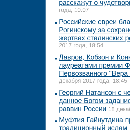
расскажут о чудотвор
года, 10:07
Российские евреи бл
Рогинскому за сохран
жертвах сталинских р
2017 года, 18:54
Лавров, Кобзон и Кон
лауреатами премии 
Первозванного "Вера 
декабря 2017 года, 18:45
Георгий Натансон с 
данное Богом задание
раввин России
18 дека
Муфтия Гайнутдина п
традиционный ислам 