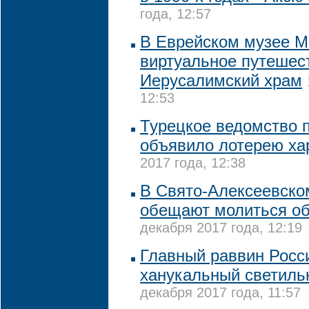
года, 12:57
В Еврейском музее М
виртуальное путешес
Иерусалимский храм
12:53
Турецкое ведомство 
объявило лотерею х
2017 года, 12:38
В Свято-Алексеевско
обещают молиться о
декабря 2017 года, 12:19
Главный раввин Росс
ханукальный светильн
декабря 2017 года, 11:57