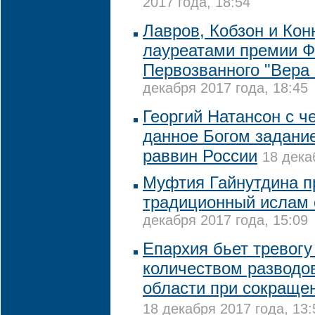
2017 года, 18:54
Лавров, Кобзон и Кон
лауреатами премии 
Первозванного "Вера 
декабря 2017 года, 18:45
Георгий Натансон с 
данное Богом задание
раввин России
18 дека
Муфтия Гайнутдина п
традиционный ислам 
декабря 2017 года, 15:09
Епархия бьет тревогу 
количеством разводов
области при сокраще
18 декабря 2017 года, 13: