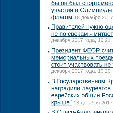
бы он был спортсмено
участия в Олимпиаде
флагом
18 декабря 2017
Правителей нужно оце
не по срокам - митро
декабря 2017 года, 10:21
Президент ФЕОР счита
мемориальных поезд
стоит участвовать не
декабря 2017 года, 10:20
В Государственном К
наградили лауреатов
еврейских общин Рос
крыше"
18 декабря 2017 
В Спасо-Андроников