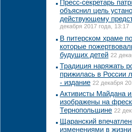
Пресс-секретарь пат
объяснил цель устан
действующему предс
декабря 2017 года, 13:17
В питерском храме по
которые пожертвовал
будущих детей
22 дека
Традиция наряжать р
прижилась в России л
- издание
22 декабря 20
Активисты Майдана 
изображены на фреск
Тернопольщине
22 дек
Щаранский впечатле
изменениями в жизни