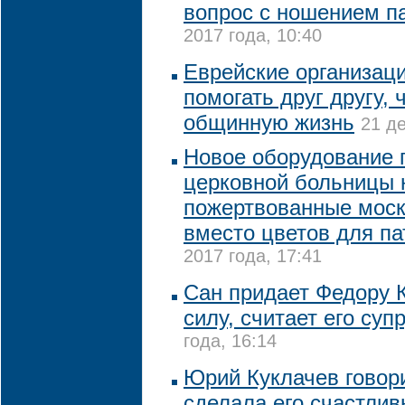
вопрос с ношением п
2017 года, 10:40
Еврейские организац
помогать друг другу,
общинную жизнь
21 де
Новое оборудование 
церковной больницы 
пожертвованные мос
вместо цветов для па
2017 года, 17:41
Сан придает Федору 
силу, считает его суп
года, 16:14
Юрий Куклачев говори
сделала его счастли