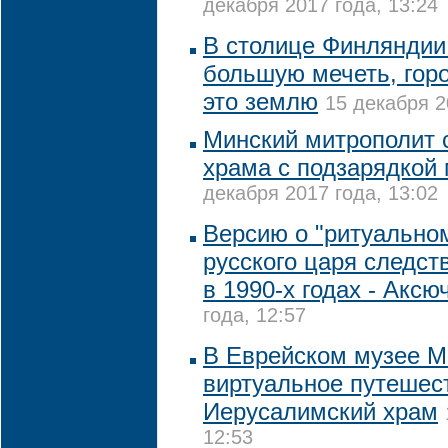
декабря 2017 года, 13:24
В столице Финляндии 
большую мечеть, гор
это землю
15 декабря 2
Минский митрополит 
храма с подзарядкой
декабря 2017 года, 13:02
Версию о "ритуально
русского царя следст
в 1990-х годах - Аксю
года, 12:57
В Еврейском музее М
виртуальное путешес
Иерусалимский храм
12:53