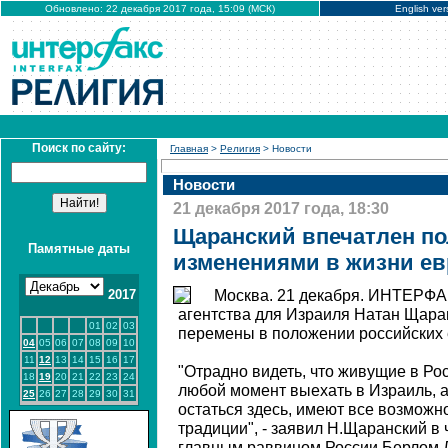
Обновлено: 22 декабря 2017 года, 15:09 (МСК)
English ver
Поиск по сайту:
Главная
>
Религия
> Новости
Новости
21 декабря 2017 года, 18:30
Щаранский впечатлен п
Памятные даты
изменениями в жизни ев
2017
Москва. 21 декабря. ИНТЕРФАК
агентства для Израиля Натан Щара
01
02
03
перемены в положении российских 
04
05
06
07
08
09
10
11
12
13
14
15
16
17
"Отрадно видеть, что живущие в Рос
18
19
20
21
22
23
24
любой момент выехать в Израиль, а
25
26
27
28
29
30
31
остаться здесь, имеют все возмож
традиции", - заявил Н.Щаранский в 
главным раввином России Берлом 