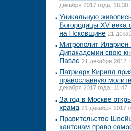
декабря 2017 года, 18:30
Уникальную живопись
Богородицы XV века 
на Псковщине
21 декаб
Митрополит Иларион 
Дипакадемии свою кн
Павле
21 декабря 2017 г
Патриарх Кирилл приз
православную молитв
декабря 2017 года, 11:47
За год в Москве откр
храма
21 декабря 2017 г
Правительство Швейц
кантонам право само