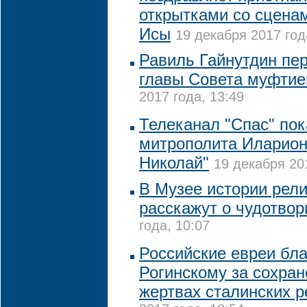
открытками со сцена
Исы
19 декабря 2017 год
Равиль Гайнутдин пер
главы Совета муфтие
2017 года, 13:49
Телеканал "Спас" по
митрополита Иларион
Николай"
19 декабря 20
В Музее истории рели
расскажут о чудотвор
года, 10:07
Российские евреи бл
Рогинскому за сохран
жертвах сталинских р