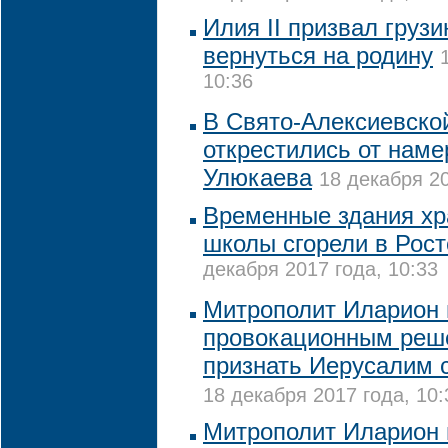
Илия II призвал груз
вернуться на родину
10:36
В Свято-Алексиевско
открестились от наме
Улюкаева
18 декабря 20
Временные здания хр
школы сгорели в Рост
декабря 2017 года, 10:33
Митрополит Иларион 
провокационным реш
признать Иерусалим 
18 декабря 2017 года, 10:
Митрополит Иларион 