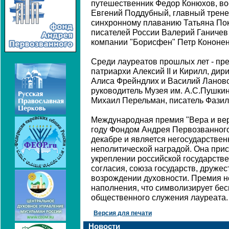
путешественник Федор Конюхов, в
Евгений Поддубный, главный трене
синхронному плаванию Татьяна Пок
писателей России Валерий Ганичев
компании "Борисфен" Петр Кононен
Среди лауреатов прошлых лет - пр
патриархи Алексий II и Кирилл, ди
Алиса Фрейндлих и Василий Ланов
руководитель Музея им. А.С.Пушки
Михаил Перельман, писатель Фазиль
Международная премия "Вера и вер
году Фондом Андрея Первозванного
декабре и является негосударствен
неполитической наградой. Она прис
укреплении российской государств
согласия, союза государств, дружес
возрождении духовности. Премия н
наполнения, что символизирует бе
общественного служения лауреата.
Версия для печати
Новости