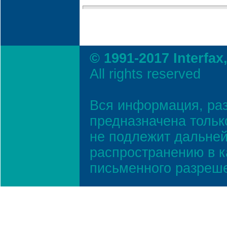
© 1991-2017 Interfax
All rights reserved
Вся информация, ра
предназначена тольк
не подлежит дальней
распространению в к
письменного разреш