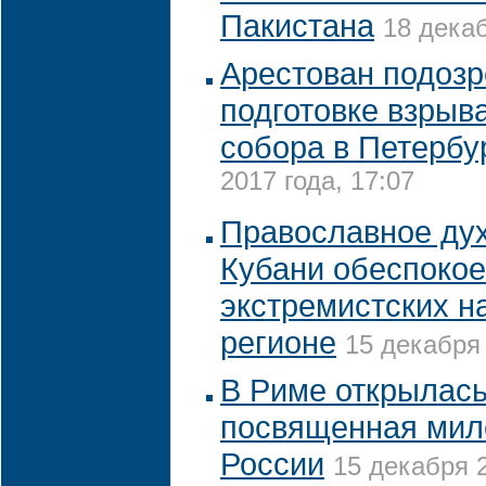
Пакистана
18 декаб
Арестован подоз
подготовке взрыв
собора в Петербу
2017 года, 17:07
Православное ду
Кубани обеспоко
экстремистских н
регионе
15 декабря 
В Риме открылась
посвященная мил
России
15 декабря 2