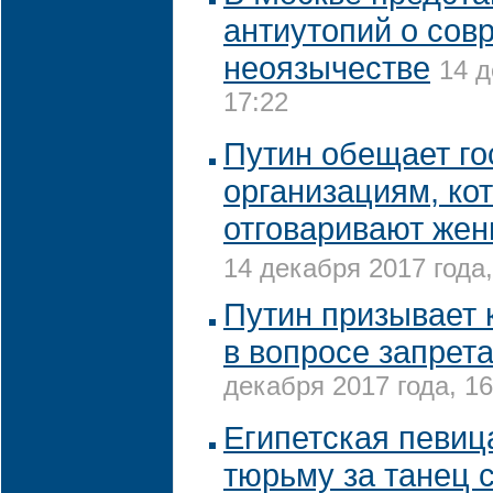
антиутопий о сов
неоязычестве
14 д
17:22
Путин обещает г
организациям, ко
отговаривают жен
14 декабря 2017 года,
Путин призывает 
в вопросе запрет
декабря 2017 года, 16
Египетская певиц
тюрьму за танец 