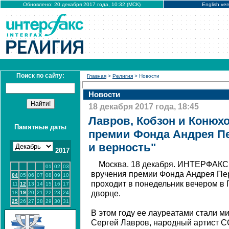
Обновлено: 20 декабря 2017 года, 10:32 (МСК)
English ver
Поиск по сайту:
Главная
>
Религия
> Новости
Новости
18 декабря 2017 года, 18:45
Лавров, Кобзон и Конюх
Памятные даты
премии Фонда Андрея Пе
и верность"
2017
Москва. 18 декабря. ИНТЕРФАКС
01
02
03
вручения премии Фонда Андрея Пер
04
05
06
07
08
09
10
проходит в понедельник вечером в
11
12
13
14
15
16
17
дворце.
18
19
20
21
22
23
24
25
26
27
28
29
30
31
В этом году ее лауреатами стали м
Сергей Лавров, народный артист 