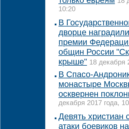
18 
10:20
В Государственн
дворце наградили
премии Федераци
общин России "Ск
крыше"
18 декабря 
В Спасо-Андрони
монастыре Москв
осквернен поклон
декабря 2017 года, 10
Девять христиан 
атаки боевиков н