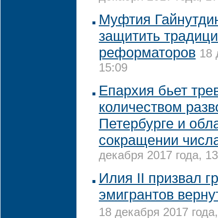
Муфтия Гайнутди
защитить традици
реформаторов
18 
15:09
Епархия бьет трев
количеством разв
Петербурге и обл
сокращении числ
декабря 2017 года, 13
Илия II призвал г
эмигрантов верну
18 декабря 2017 года,