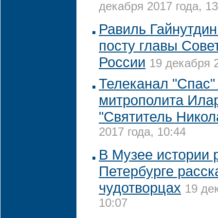
декабря 2017 года, 13
Равиль Гайнутдин
посту главы Сове
России
19 декабря 2
Телеканал "Спас"
митрополита Ила
"Святитель Никол
2017 года, 10:44
В Музее истории 
Петербурге расск
чудотворцах
19 де
10:07