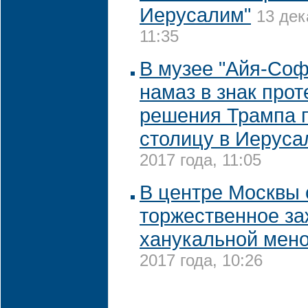
Иерусалим"
13 дек
11:35
В музее "Айя-Со
намаз в знак прот
решения Трампа 
столицу в Иерус
2017 года, 11:05
В центре Москвы 
торжественное за
ханукальной мен
2017 года, 10:26