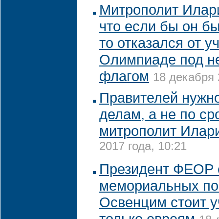
Митрополит Илар
что если бы он б
то отказался от у
Олимпиаде под н
флагом
18 декабря 
Правителей нужно
делам, а не по ср
митрополит Илар
2017 года, 10:21
Президент ФЕОР с
мемориальных по
Освенцим стоит у
только евреям