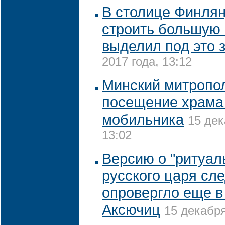
В столице Финлян
строить большую 
выделил под это 
2017 года, 13:12
Минский митропо
посещение храма 
мобильника
15 дек
13:02
Версию о "ритуал
русского царя сл
опровергло еще в 
Аксючиц
15 декабря