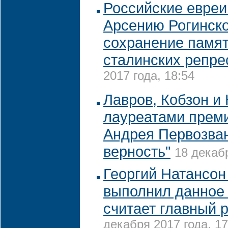
Российские евреи
Арсению Рогинско
сохранение памят
сталинских репре
2017 года, 18:54
Лавров, Кобзон и
лауреатами прем
Андрея Первозван
верность"
18 декабр
Георгий Натансон
выполнил данное 
считает главный 
декабря 2017 года, 17