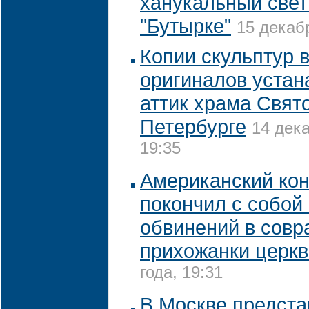
ханукальный свет
"Бутырке"
15 декабр
Копии скульптур 
оригиналов устан
аттик храма Свят
Петербурге
14 дека
19:35
Американский ко
покончил с собой
обвинений в сов
прихожанки церкв
года, 19:31
В Москве предста