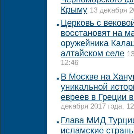
Крыму
13 декабря 2
Церковь с веково
восстановят на м
оружейника Кала
алтайском селе
13
12:46
В Москве на Хану
уникальной истор
евреев в Греции 
декабря 2017 года, 12
Глава МИД Турци
исламские стран