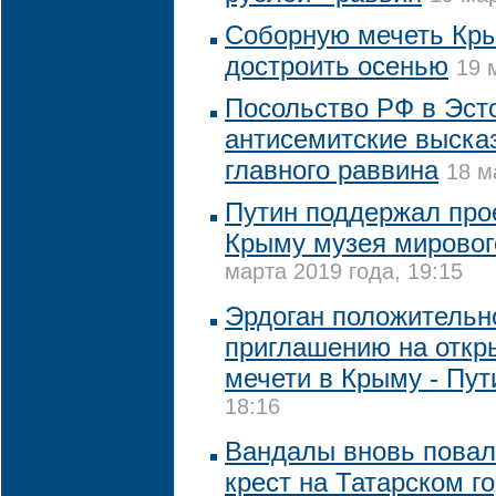
Соборную мечеть Кр
достроить осенью
19 
Посольство РФ в Эст
антисемитские выска
главного раввина
18 м
Путин поддержал прое
Крыму музея мировог
марта 2019 года, 19:15
Эрдоган положительно
приглашению на откр
мечети в Крыму - Пут
18:16
Вандалы вновь повал
крест на Татарском г