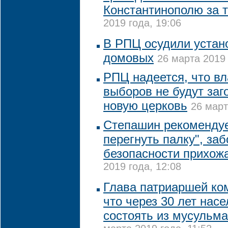
Константинополю за 
2019 года, 19:06
В РПЦ осудили устан
домовых
26 марта 2019 
РПЦ надеется, что вл
выборов не будут заг
новую церковь
26 март
Степашин рекомендуе
перегнуть палку", заб
безопасности прихож
2019 года, 12:08
Глава патриаршей ко
что через 30 лет нас
состоять из мусульма