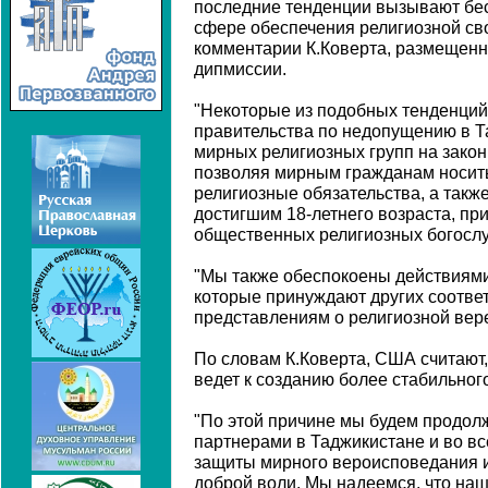
последние тенденции вызывают бесп
сфере обеспечения религиозной сво
комментарии К.Коверта, размещенн
дипмиссии.
"Некоторые из подобных тенденций
правительства по недопущению в Т
мирных религиозных групп на зако
позволяя мирным гражданам носит
религиозные обязательства, а такж
достигшим 18-летнего возраста, пр
общественных религиозных богослуж
"Мы также обеспокоены действиями
которые принуждают других соотве
представлениям о религиозной вере"
По словам К.Коверта, США считают,
ведет к созданию более стабильног
"По этой причине мы будем продол
партнерами в Таджикистане и во вс
защиты мирного вероисповедания и
доброй воли. Мы надеемся, что наши