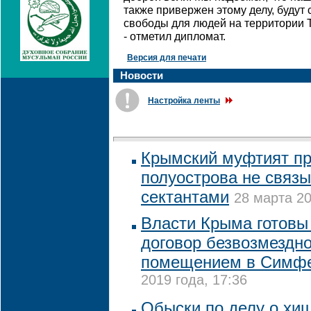
также привержен этому делу, буду
свободы для людей на территории Т
- отметил дипломат.
Версия для печати
Новости
Настройка ленты
Крымский муфтият п
полуострова не связы
сектантами
28 марта 20
Власти Крыма готовы
договор безвозмездно
помещением в Симф
2019 года, 17:36
Обыски по делу о хи