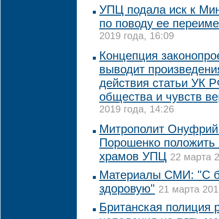
УПЦ подала иск к Ми
по поводу ее переим
2019 года, 16:09
Концепция законопрое
выводит произведения
действия статьи УК Р
общества и чувств в
2019 года, 14:26
Митрополит Онуфрий
Порошенко положить 
храмов УПЦ
22 марта 2
Материалы СМИ: "С б
здоровую"
21 марта 201
Британская полиция 