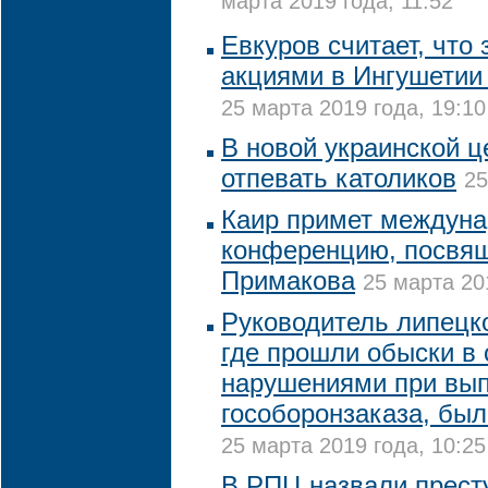
марта 2019 года, 11:52
Евкуров считает, что
акциями в Ингушетии 
25 марта 2019 года, 19:10
В новой украинской ц
отпевать католиков
25
Каир примет междун
конференцию, посвя
Примакова
25 марта 20
Руководитель липецко
где прошли обыски в 
нарушениями при вы
гособоронзаказа, был
25 марта 2019 года, 10:25
В РПЦ назвали прест