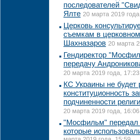
последователей "Сви
Ялте
20 марта 2019 года
Церковь консультиру
съемкам в церковном
Шахназаров
20 марта 2
Гендиректор "Мосфи
передачу Андронико
20 марта 2019 года, 17:23
КС Украины не будет
конституционность за
подчиненности религ
20 марта 2019 года, 16:06
"Мосфильм" передал 
которые использовали
марта 2019 года, 15:59