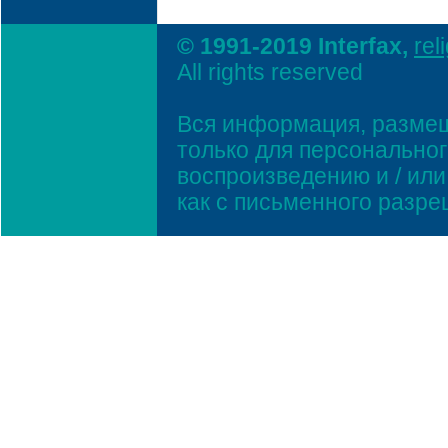
© 1991-2019 Interfax,
rel
All rights reserved
Вся информация, размещ
только для персонально
воспроизведению и / ил
как с письменного разр