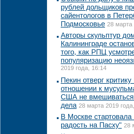
рублей дольщиков пр
сайентологов в Петер
Подмосковье
28 марта 
Авторы скульптур до
Калининграде остано
того, как РПЦ усмотр
популяризацию неояз
2019 года, 16:14
Пекин отверг критику
отношении к мусульм
США не вмешиваться 
дела
28 марта 2019 года,
В Москве стартовала 
радость на Пасху"
28 