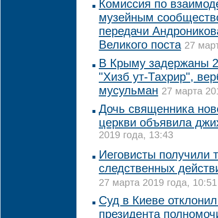
Комиссия по взаимод
музейным сообщество
передачи Андроников
Великого поста
27 март
В Крыму задержаны 2
"Хизб ут-Тахрир", ве
мусульман
27 марта 20
Дочь священника нов
церкви объявила дж
2019 года, 13:43
Иеговисты получили 
следственных действи
27 марта 2019 года, 10:51
Суд в Киеве отклонил 
президента полномоч