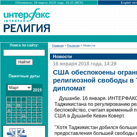
Обновлено: 28 марта 2019 года, 18:20 (МСК)
English ver
Поиск по сайту:
Главная
>
Религия
> Новости
Новости
16 января 2018 года, 14:28
США обеспокоены огра
Памятные даты
религиозной свободы в 
дипломат
2019
Душанбе. 16 января. ИНТЕРФАКС
01
02
03
Таджикистана по регулированию р
04
05
06
07
08
09
10
беспокойство, считает временный 
11
12
13
14
15
16
17
США в Душанбе Кевин Коверт.
18
19
20
21
22
23
24
25
26
27
28
29
30
31
"Хотя Таджикистан добился больши
предоставления большей свободы 