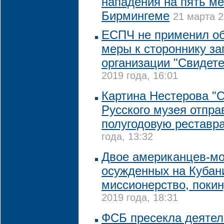
нападения на пять ме
Бирмингеме
21 марта 2
ЕСПЧ не применил о
меры к стороннику з
организации "Свидет
2019 года, 16:01
Картина Нестерова "С
Русского музея отпра
полугодовую реставр
года, 13:32
Двое американцев-м
осужденных на Кубани
миссионерство, поки
2019 года, 18:31
ФСБ пресекла деятел