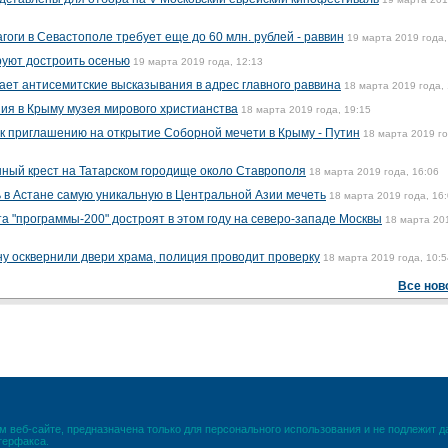
оги в Севастополе требует еще до 60 млн. рублей - раввин
19 марта 2019 года,
уют достроить осенью
19 марта 2019 года, 12:13
ает антисемитские высказывания в адрес главного раввина
18 марта 2019 года, 
ия в Крыму музея мирового христианства
18 марта 2019 года, 19:15
к приглашению на открытие Соборной мечети в Крыму - Путин
18 марта 2019 го
ный крест на Татарском городище около Ставрополя
18 марта 2019 года, 16:06
в Астане самую уникальную в Центральной Азии мечеть
18 марта 2019 года, 16
а "программы-200" достроят в этом году на северо-западе Москвы
18 марта 20
у осквернили двери храма, полиция проводит проверку
18 марта 2019 года, 10:5
Все нов
 веб-сайте, предназначена только для персонального использования и не подлежит 
терфакса.