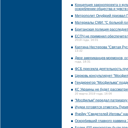
Концепция законопроекта о куль
оскорблении общества и чувств
Митрополит Онуфрий призвал П
Материалы СМИ: "С больной го
Британская полиция расследует
ЕСПЧ не применил обеспечител
2019 года, 16:01
Картина Нестерова "Святая Рус
13:32
Двое американцев-мормонов, ос
года, 18:31
ФСБ пресекла деятельность гру
Церковь консультирует "Мосфил
Гендиректор "Мосфильма" подд
КС Украины не будет рассматри
20 марта 2019 года, 16:06
"Мосфильм" передал патриарху 
Иудеи готовятся отметить Пури
Ячейку "Свидетелей Иеговы" н
Оскорбивший главного раввина 
Более 400 кинокартин были пре