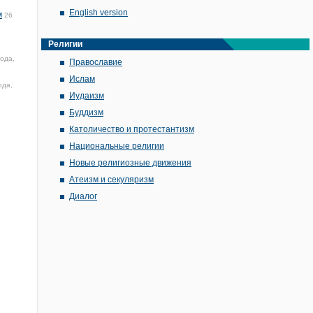
English version
м
26
Религии
ода,
Православие
Ислам
ода,
Иудаизм
Буддизм
Католичество и протестантизм
Национальные религии
Новые религиозные движения
Атеизм и секуляризм
Диалог