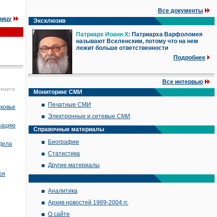
Все документы
ницу
Эксклюзив
Патриарх Иоанн X
: Патриарха Варфоломея
называют Вселенским, потому что на нем
лежит больше ответственности
Подробнее
Все интервью
 марта
Мониторинг СМИ
Печатные СМИ
сковье
Электронные и сетевые СМИ
изацию
Справочные материалы
Биографии
дела
Статистика
Другие материалы
ря
Аналитика
Архив новостей 1989-2004 гг.
О сайте