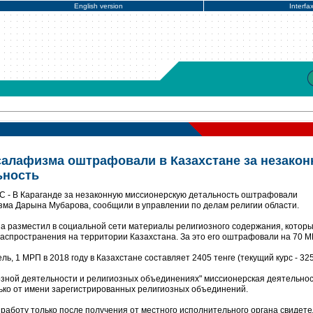
English version
Interfa
алафизма оштрафовали в Казахстане за незако
ьность
С - В Караганде за незаконную миссионерскую детальность оштрафовали
ма Дарына Мубарова, сообщили в управлении по делам религии области.
а разместил в социальной сети материалы религиозного содержания, котор
спространения на территории Казахстана. За это его оштрафовали на 70 М
, 1 МРП в 2018 году в Казахстане составляет 2405 тенге (текущий курс - 325
иозной деятельности и религиозных объединениях" миссионерская деятельно
ько от имени зарегистрированных религиозных объединений.
 работу только после получения от местного исполнительного органа свидете