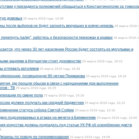
тсутствии у президента полномочий обращаться к Константинополю за томосо
птур домовых
26 марта 2019 года, 14:36
ины после выборов не будут загонять верующих в новую церковь
26 марта 2019 г
перегнуть палку", заботясь о безопасности прихожан в храмах
26 марта 2019 г
ается, что через 30 лет население России будет состоять из мусульман и
тными акциями в Ингушетии стоит духовенство
25 марта 2019 года, 19:10
вы отпевать католиков
25 марта 2019 года, 18:28
онференцию, посвященную 90-летию Примакова
25 марта 2019 года, 16:19
иятия, где прошли обыски в связи с нарушениями при выполнении
гом - ТВ
25 марта 2019 года, 10:25
операции по смене пола
25 марта 2019 года, 10:18
России должен получать как средний бюджетник
25 марта 2019 года, 10:13
изменении статуса собора Святой Софии
25 марта 2019 года, 10:10
вух подозреваемых в атаках на мечети в Бирмингеме
25 марта 2019 года, 10:00
ния искусства должны подпадать под статью УК РФ об оскорблении чувств
4
Украины по поводу ее переименования
22 марта 2019 года, 16:09