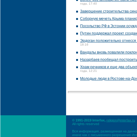
года, 17:40
Завершение строительства синаг
Соборную мечеть Крыма планир
Посольство РФ в Эстонии осужд
Путин поддержал проект создан
Эрдоган положительно отнесся 
18:16
Вандалы вновь повалили поклон
Назарбаев пообещал построить 
Храм речников и еще два объект
года, 12:21
Молодые люди в Ростове-на-Дон
© 1991-2019 Interfax,
religion@interfax.ru
All rights reserved
Вся информация, размещенная на данном
иначе как с письменного разрешения Ин