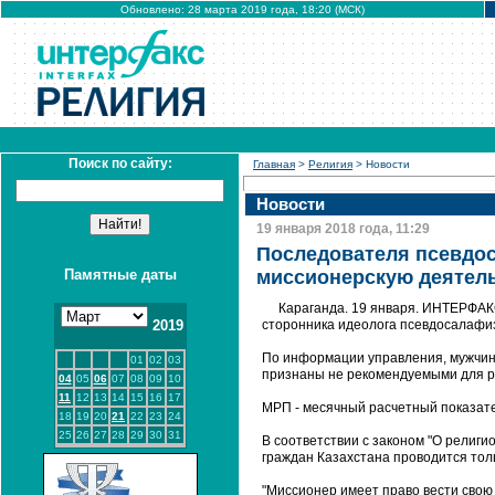
Обновлено: 28 марта 2019 года, 18:20 (МСК)
Поиск по сайту:
Главная
>
Религия
> Новости
Новости
19 января 2018 года, 11:29
Последователя псевдос
Памятные даты
миссионерскую деятел
Караганда. 19 января. ИНТЕРФАК
2019
сторонника идеолога псевдосалафиз
По информации управления, мужчин
01
02
03
признаны не рекомендуемыми для ра
04
05
06
07
08
09
10
11
12
13
14
15
16
17
МРП - месячный расчетный показатель
18
19
20
21
22
23
24
25
26
27
28
29
30
31
В соответствии с законом "О религ
граждан Казахстана проводится тол
"Миссионер имеет право вести свою