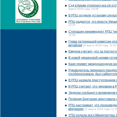
Суд в Киеве отклонил иск об о
марта 2019 года, 19:06
В РПЦ осудили установку скуль
РПЦ надеется, что власти Укра
13:23
Степашин рекомендует РПЦ "не 
12:08
Глава патриаршей комиссии опас
китайцев
26 марта 2019 года, 11:52
Евкуров считает, что за протес
В новой украинской церкви гото
Каир примет международную к
Руководитель липецкого предпр
гособоронзаказа, был сайентоло
В РПЦ назвали преступлением 
В РПЦ считают, что чиновник в 
Эрдоган сообщил о возможном 
Полиция Британии арестовала д
РПЦ настаивает, что произведе
верующих
22 марта 2019 года, 17:3
УПЦ подала иск к Минкультуры 