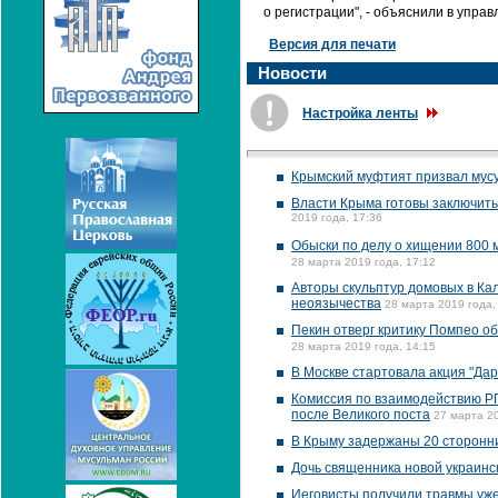
о регистрации", - объяснили в управ
Версия для печати
Новости
Настройка ленты
Крымский муфтият призвал мусу
Власти Крыма готовы заключит
2019 года, 17:36
Обыски по делу о хищении 800 
28 марта 2019 года, 17:12
Авторы скульптур домовых в Ка
неоязычества
28 марта 2019 года,
Пекин отверг критику Помпео о
28 марта 2019 года, 14:15
В Москве стартовала акция "Дар
Комиссия по взаимодействию Р
после Великого поста
27 марта 20
В Крыму задержаны 20 сторонни
Дочь священника новой украинс
Иеговисты получили травмы уже