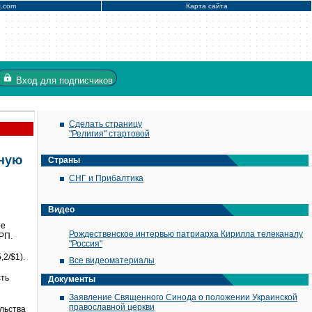
x.com
Карта сайта
Вход
для подписчиков
Сделать страницу
"Религия" стартовой
нную
Страны
СНГ и Прибалтика
Видео
ые
Рождественское интервью патриарха Кирилла телеканалу
РП.
"Россия"
,2/$1).
Все видеоматериалы
сть
Документы
Заявление Священного Синода о положении Украинской
православной церкви
льства