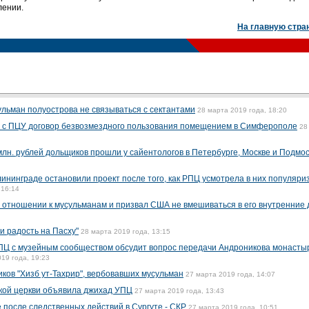
лении.
На главную стра
льман полуострова не связываться с сектантами
28 марта 2019 года, 18:20
ь с ПЦУ договор безвозмездного пользования помещением в Симферополе
28
млн. рублей дольщиков прошли у сайентологов в Петербурге, Москве и Подмо
лининграде остановили проект после того, как РПЦ усмотрела в них популяр
 16:14
б отношении к мусульманам и призвал США не вмешиваться в его внутренние 
и радость на Пасху"
28 марта 2019 года, 13:15
ПЦ с музейным сообществом обсудит вопрос передачи Андроникова монасты
19 года, 19:23
ков "Хизб ут-Тахрир", вербовавших мусульман
27 марта 2019 года, 14:07
кой церкви объявила джихад УПЦ
27 марта 2019 года, 13:43
 после следственных действий в Сургуте - СКР
27 марта 2019 года, 10:51