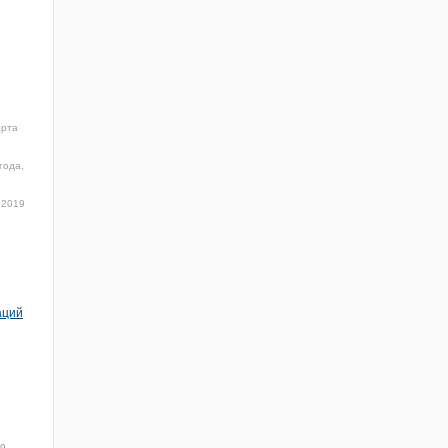
арта
года,
 2019
аций
19