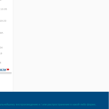
 13:35
19:23
да,
:04
19
4
ости
дальнейшему воспроизведению и / или распространению в какой-либо форме,