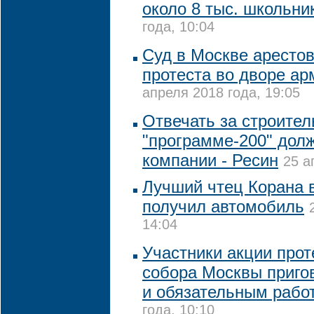
около 8 тыс. школьни
года, 10:04
Суд в Москве арестов
протеста во дворе ар
апреля 2018 года, 19:05
Отвечать за строител
"программе-200" до
компании - Ресин
25 а
Лучший чтец Корана 
получил автомобиль
14:04
Участники акции прот
собора Москвы приго
и обязательным рабо
года, 10:10