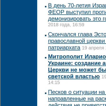
В день 70-летия Изра
ФЕОР выступил проти
демонизировать это г
2018 года, 16:59
Скончался глава Эст
православной церкви
патриархата
19 апреля 
Митрополит Иларио
Украине: создание 
Церкви не может б
светской властью
1
14:15
Песков о ситуации на
направленные на рас
действия не приветст