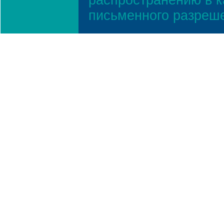
распространению в к
письменного разреш