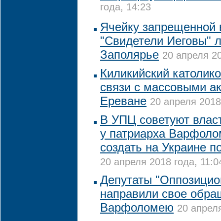
года, 14:23
Ячейку запрещенной 
"Свидетели Иеговы" 
Заполярье
20 апреля 20
Киликийский католико
связи с массовыми ак
Ереване
20 апреля 2018
В УПЦ советуют влас
у патриарха Варфоло
создать на Украине 
20 апреля 2018 года, 11:0
Депутаты "Оппозицио
направили свое обра
Варфоломею
20 апреля