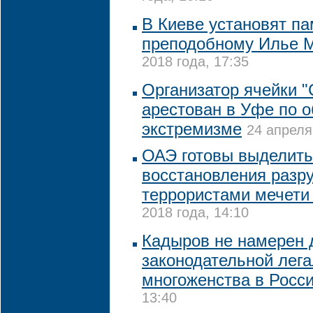
В Киеве установят па
преподобному Илье 
2018 года, 17:35
Организатор ячейки 
арестован в Уфе по 
экстремизме
24 апреля
ОАЭ готовы выделить
восстановления разр
террористами мечети
2018 года, 14:10
Кадыров не намерен 
законодательной лег
многоженства в Росс
13:40