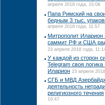
апреля 2018 года, 15:06
Папа Римский на сво
бедным 3 тыс. упако
апреля 2018 года, 11:57
Митрополит Иларион 
саммит РФ и США ра
23 апреля 2018 года, 11:1
У каждой из сторон с
Telegram своя логика
Иларион
23 апреля 2018
СГБ и МВД Азербайд
деятельность нетрад
религиозного течения
10:47