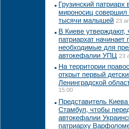
Грузинский патриарх 
мироносиц совершил
тысячи малышей
23 а
В Киеве утверждают, 
патриархат начинает 
необходимые для пре
автокефалии УПЦ
23 
На территории право
открыт первый детски
Ленинградской облас
15:00
Представитель Киева
Стамбул, чтобы пере
автокефалии Украинс
патриарху Варфолом