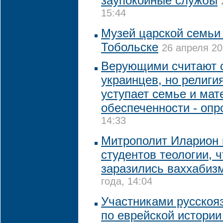
заупокойные службы
15:44
Музей царской семьи
Тобольске
26 апреля 20
Верующими считают 
украинцев, но религи
уступает семье и ма
обеспеченности - опр
14:33
Митрополит Иларион 
студентов теологии, 
заразились ваххабиз
года, 14:04
Участниками русскоя
по еврейской истории