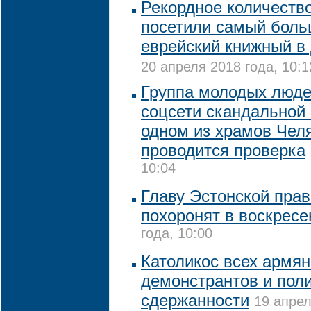
Рекордное количеств
посетили самый боль
еврейский книжный в 
20 апреля 2018 года, 10:1
Группа молодых люде
соцсети скандальной
одном из храмов Чел
проводится проверка
10:04
Главу Эстонской пра
похоронят в воскресе
года, 10:00
Католикос всех армян
демонстрантов и пол
сдержанности
19 апрел