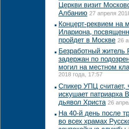
Церкви визит Московс
Албанию
27 апреля 2018
Концерт-реквием на 
Илариона, посвященн
пройдет в Москве
26 а
Безработный житель 
задержан по подозре
могил на местном кл
2018 года, 17:57
Спикер УПЦ считает,
искушает патриарха 
дьявол Христа
26 апре
На 40-й день после т
во всех храмах Русск