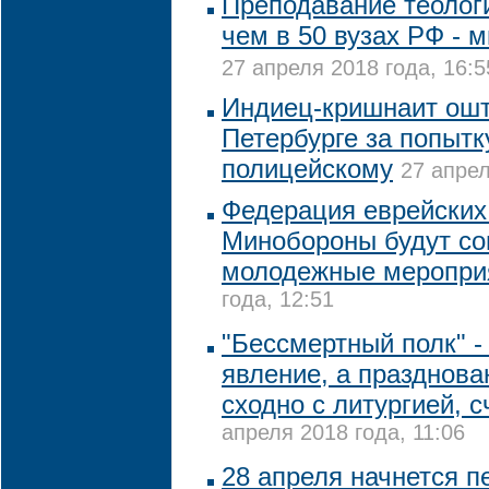
Преподавание теолог
чем в 50 вузах РФ - 
27 апреля 2018 года, 16:5
Индиец-кришнаит ош
Петербурге за попытк
полицейскому
27 апрел
Федерация еврейских
Минобороны будут со
молодежные меропри
года, 12:51
"Бессмертный полк" -
явление, а празднов
сходно с литургией, 
апреля 2018 года, 11:06
28 апреля начнется п