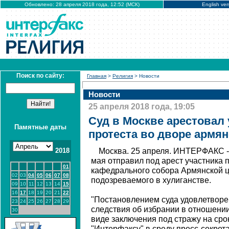
Обновлено: 28 апреля 2018 года, 12:52 (МСК)
English ver
Поиск по сайту:
Главная
>
Религия
> Новости
Новости
25 апреля 2018 года, 19:05
Суд в Москве арестовал 
Памятные даты
протеста во дворе армян
2018
Москва. 25 апреля. ИНТЕРФАКС -
мая отправил под арест участника 
01
кафедрального собора Армянской ц
02
03
04
05
06
07
08
подозреваемого в хулиганстве.
09
10
11
12
13
14
15
16
17
18
19
20
21
22
"Постановлением суда удовлетворе
23
24
25
26
27
28
29
следствия об избрании в отношени
30
виде заключения под стражу на срок
"Интерфаксу" в среду пресс-секрет