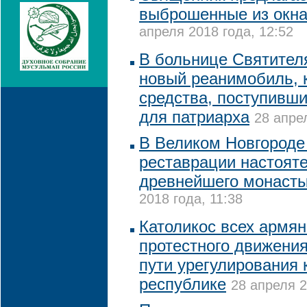
выброшенные из окна
апреля 2018 года, 12:52
В больнице Святител
новый реанимобиль, 
средства, поступивши
для патриарха
28 апре
В Великом Новгороде
реставрации настояте
древнейшего монасты
2018 года, 11:38
Католикос всех армян
протестного движени
пути урегулирования 
республике
28 апреля 2