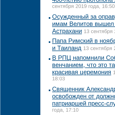
сентября 2019 года, 16:50
Осужденный за оправ
имам Велитов вышел 
Астрахани
13 сентября 
Папа Римский в нояб
и Таиланд
13 сентября 
В РПЦ напомнили Со
венчанием, что это та
красивая церемония
18:03
Священник Александ
освобожден от должн
патриаршей пресс-сл
года, 17:10