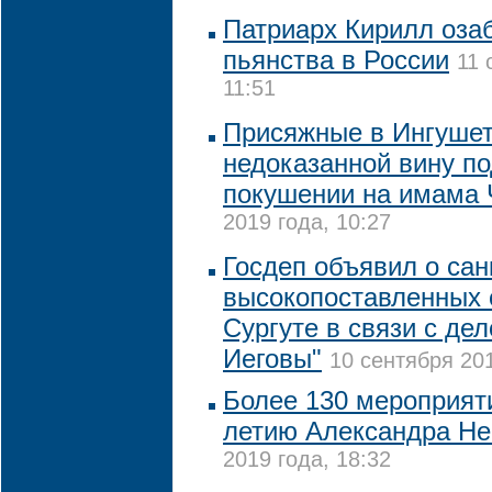
Патриарх Кирилл оза
пьянства в России
11 
11:51
Присяжные в Ингушет
недоказанной вину п
покушении на имама 
2019 года, 10:27
Госдеп объявил о сан
высокопоставленных 
Сургуте в связи с де
Иеговы"
10 сентября 201
Более 130 мероприяти
летию Александра Не
2019 года, 18:32