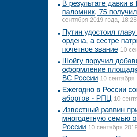
В результате давки в
паломник, 75 получи
сентября 2019 года, 18:28
Путин удостоил глав
ордена, а сестре пат
почетное звание
10 се
Шойгу поручил добав
оформление площадки
ВС России
10 сентября 
Ежегодно в России со
абортов - РПЦ
10 сент
Известный раввин пр
многодетную семью о
России
10 сентября 2019