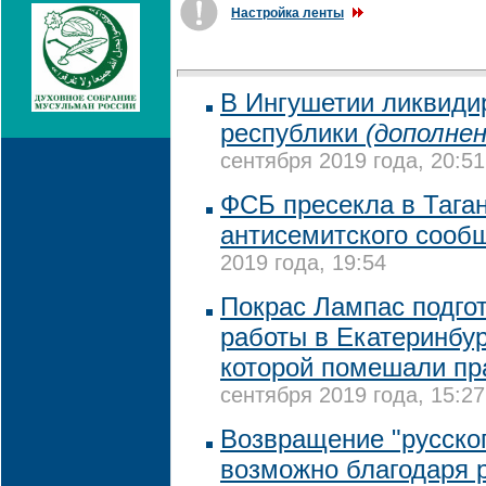
Настройка ленты
В Ингушетии ликвиди
республики
(дополнен
сентября 2019 года, 20:51
ФСБ пресекла в Тага
антисемитского сооб
2019 года, 19:54
Покрас Лампас подго
работы в Екатеринбу
которой помешали п
сентября 2019 года, 15:27
Возвращение "русског
возможно благодаря