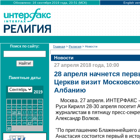
Обновлено: 16 сентября 2019 года, 20:51 (МСК)
English ver
Поиск по сайту:
Главная
>
Религия
> Новости
Новости
27 апреля 2018 года, 10:00
28 апреля начнется пер
Памятные даты
Церкви визит Московско
Албанию
2019
Москва. 27 апреля. ИНТЕРФАКС -
01
Руси Кирилл 28-30 апреля посетит
02
03
04
05
06
07
08
журналистам в пятницу пресс-секр
09
10
11
12
13
14
15
Александр Волков.
16
17
18
19
20
21
22
23
24
25
26
27
28
29
30
"По приглашению Блаженнейшего а
Анастасия состоится первый в ист