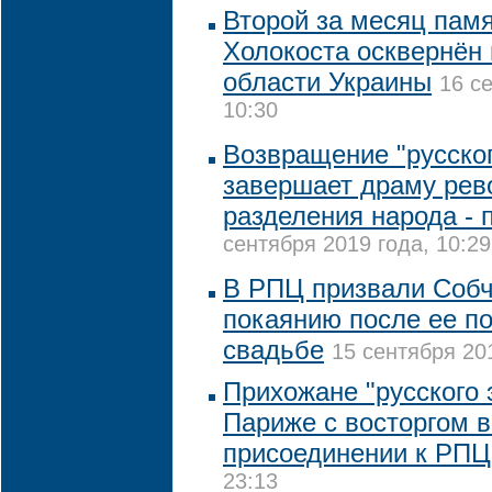
Второй за месяц пам
Холокоста осквернён
области Украины
16 с
10:30
Возвращение "русског
завершает драму рев
разделения народа - 
сентября 2019 года, 10:29
В РПЦ призвали Собч
покаянию после ее п
свадьбе
15 сентября 201
Прихожане "русского 
Париже с восторгом в
присоединении к РПЦ
23:13