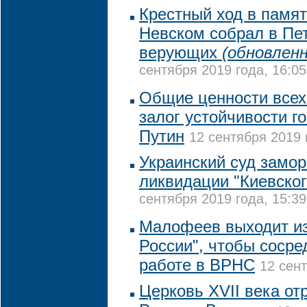
Крестный ход в памя
Невском собрал в Пет
верующих
(обновленн
сентября 2019 года, 16:05
Общие ценности всех 
залог устойчивости го
Путин
12 сентября 2019 
Украинский суд замор
ликвидации "Киевског
сентября 2019 года, 15:39
Малофеев выходит и
России", чтобы сосре
работе в ВРНС
12 сент
Церковь XVII века от