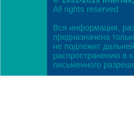
© 1991-2019 Interfax
All rights reserved
Вся информация, ра
предназначена тольк
не подлежит дальней
распространению в к
письменного разреш