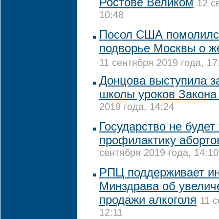
Ростове Великом
12 с
10:48
Посол США помолилс
подворье Москвы о ж
11 сентября 2019 года, 17
Донцова выступила з
школы уроков Закона
2019 года, 14:24
Государство не будет
профилактику аборто
сентября 2019 года, 14:10
РПЦ поддерживает ин
Минздрава об увелич
продажи алкоголя
11 с
12:11