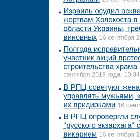
Израиль осудил оскв
жертвам Холокоста в
области Украины, тре
виновных
16 сентября 2
Полгода исправитель
участник акций проте
строительства храма 
сентября 2019 года, 10:34
В РПЦ советуют жена
управлять мужьями, 
их придирками
16 сент
В РПЦ опровергли слу
"русского экзархата"
викарием
16 сентября 2