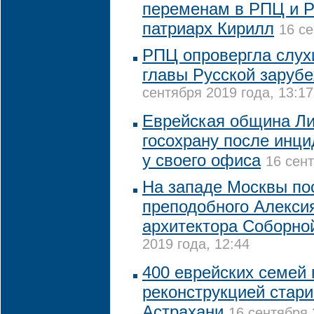
переменам в РПЦ и Р
патриарх Кирилл
16 се
РПЦ опровергла слух
главы Русской заруб
сентября 2019 года, 13:17
Еврейская община Ли
госохрану после инци
у своего офиса
16 сент
На западе Москвы по
преподобного Алексия
архитектора Соборно
2019 года, 12:44
400 еврейских семей 
реконструкцией стари
Астрахани
16 сентября 