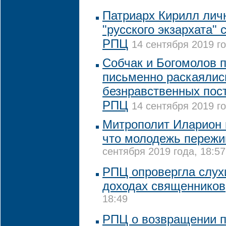
Патриарх Кирилл лич
"русского экзархата"
РПЦ
14 сентября 2019 го
Собчак и Богомолов 
письменно раскаялис
безнравственных пост
РПЦ
14 сентября 2019 го
Митрополит Иларион н
что молодежь пережи
сентября 2019 года, 18:57
РПЦ опровергла слух
доходах священников
18:49
РПЦ о возвращении п