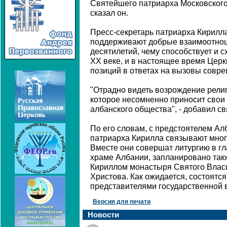
Святейшего патриарха Московского 
сказал он.
Пресс-секретарь патриарха Кирилла
поддерживают добрые взаимоотнош
десятилетий, чему способствует и с
XX веке, и в настоящее время Цер
позиций в ответах на вызовы совре
"Отрадно видеть возрождение рели
которое несомненно приносит свои
албанского общества", - добавил с
По его словам, с предстоятелем А
патриарха Кирилла связывают мног
Вместе они совершат литургию в г
храме Албании, запланировано та
Кириллом монастыря Святого Влас
Христова. Как ожидается, состоятс
представителями государственной 
Версия для печати
Новости