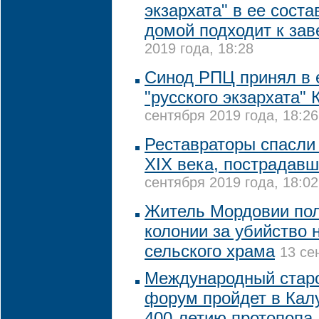
экзархата" в ее соста
домой подходит к за
2019 года, 18:28
Синод РПЦ принял в е
"русского экзархата"
сентября 2019 года, 18:26
Реставраторы спасли 
XIX века, пострадав
сентября 2019 года, 18:02
Житель Мордовии пол
колонии за убийство 
сельского храма
13 се
Международный стар
форум пройдет в Кал
400-летию протопопа