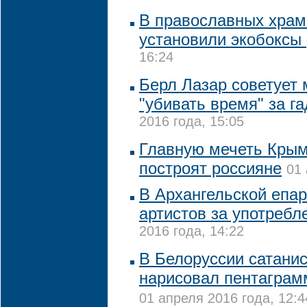
В православных храм
установили экобоксы
16:24
Берл Лазар советует
"убивать время" за г
2016 года, 15:05
Главную мечеть Крым
построят россияне
01 
В Архангельской епар
артистов за употреб
2016 года, 14:22
В Белоруссии сатани
нарисовал пентаграм
01 апреля 2016 года, 12:4