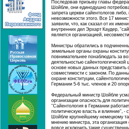
Последовав призыву главы федера
Шойбле, они единодушно потребов
запрета церкви сайентологов либо, 
невозможности этого. Все 17 минис
заявили, что, как сказал от их имен
внутренних дел Эрхарт Каудер, "са
является организацией, несовмести
Министры обратились в подчиненн
земельные органы охраны конститу
повнимательнее понаблюдать за во
деятельностью сайентологической ц
основе новых данных представить 
совместимости с законом. По данн
охране конституции, сайентологиче
Германии 5-6 тыс. членов и 20 опор
Федеральный министр Шойбле усмат
организации опасность для политич
"Сайентология в Германии работает
политическую власть и влияние", - 
Шойбле крупнейшему немецкому таб
мнению министра, эта организация 
вовсе исключить такие существенны