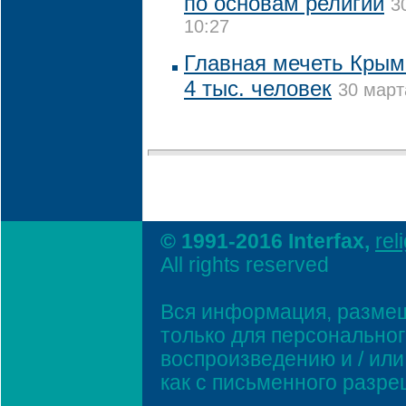
по основам религии
3
10:27
Главная мечеть Крым
4 тыс. человек
30 март
© 1991-2016 Interfax,
rel
All rights reserved
Вся информация, размещ
только для персонально
воспроизведению и / ил
как с письменного разр