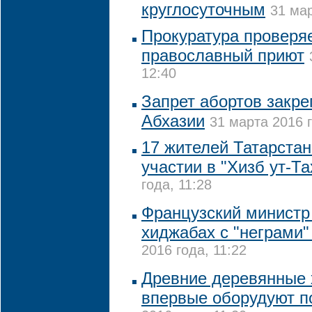
круглосуточным
31 мар
Прокуратура проверя
православный приют
12:40
Запрет абортов закре
Абхазии
31 марта 2016 г
17 жителей Татарстан
участии в "Хизб ут-Та
года, 11:28
Французский министр
хиджабах с "неграми"
2016 года, 11:22
Древние деревянные 
впервые оборудуют п