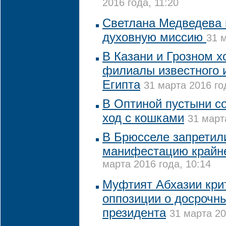
2016 года, 11:20
Светлана Медведева 
духовную миссию
31 м
В Казани и Грозном х
филиалы известного 
Египта
31 марта 2016 го
В Оптиной пустыни с
ход с кошками
31 март
В Брюсселе запретил
манифестацию крайн
марта 2016 года, 10:14
Муфтият Абхазии кри
оппозиции о досрочн
президента
31 марта 20