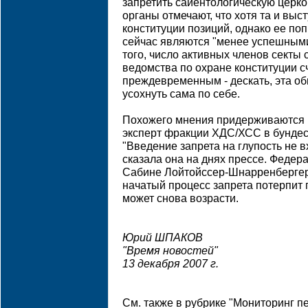
запретить сайентологическую церк
органы отмечают, что хотя та и выс
конституции позиций, однако ее по
сейчас являются "менее успешными"
того, число активных членов секты
ведомства по охране конституции с
преждевременным - дескать, эта о
усохнуть сама по себе.
Похожего мнения придерживаются м
эксперт фракции ХДС/ХСС в бундес
"Введение запрета на глупость не вх
сказала она на днях прессе. Феде
Сабине Лойтойссер-Шнарренбергер
начатый процесс запрета потерпит 
может снова возрасти.
Юрий ШПАКОВ
"Время новостей"
13 декабря 2007 г.
См. также в рубрике "Мониторинг п