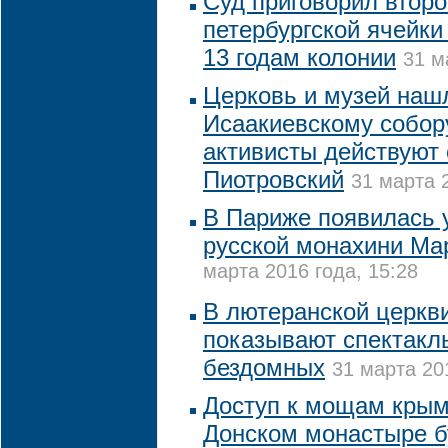
Суд приговорил второ
петербургской ячейки 
13 годам колонии
31 м
Церковь и музей наш
Исаакиевскому собор
активисты действуют 
Пиотровский
31 марта 
В Париже появилась 
русской монахини Ма
марта 2016 года, 15:28
В лютеранской церкв
показывают спектакл
бездомных
31 марта 20
Доступ к мощам крым
Донском монастыре б