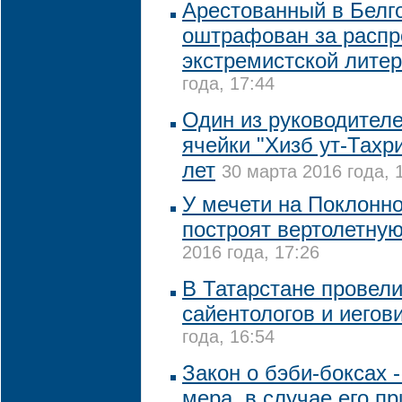
Арестованный в Белг
оштрафован за распр
экстремистской лите
года, 17:44
Один из руководителе
ячейки "Хизб ут-Тахр
лет
30 марта 2016 года, 
У мечети на Поклонно
построят вертолетну
2016 года, 17:26
В Татарстане провели
сайентологов и иегов
года, 16:54
Закон о бэби-боксах 
мера, в случае его п