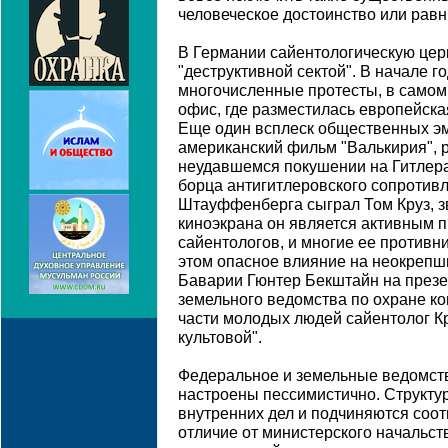
человеческое достоинство или равн
В Германии сайентологическую цер
"деструктивной сектой". В начале г
многочисленные протесты, в самом
офис, где разместилась европейска
Еще один всплеск общественных э
американский фильм "Валькирия",
неудавшемся покушении на Гитлера 
борца антигитлеровского сопротив
Штауффенберга сыграл Том Круз, з
киноэкрана он является активным 
сайентологов, и многие ее противн
этом опасное влияние на неокреп
Баварии Гюнтер Бекштайн на презе
земельного ведомства по охране ко
части молодых людей сайентолог Кр
культовой".
Федеральное и земельные ведомств
настроены пессимистично. Структур
внутренних дел и подчиняются соо
отличие от министерского начальст