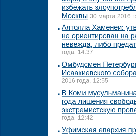
избежать злоупотреб
Москвы
30 марта 2016 г
Аятолла Хаменеи: утв
не ориентирован на р
невежда, либо преда
года, 14:37
Омбудсмен Петербург
Исаакиевского собор
2016 года, 12:55
В Коми мусульманина
года лишения свобод
экстремистскую проп
года, 12:42
Уфимская епархия пр