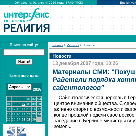
Обновлено: 01 апреля 2016 года, 17:40 (МСК)
English ver
Поиск по сайту:
Главная
>
Религия
> Новости
Новости
13 декабря 2007 года, 10:26
Материалы СМИ: "Покуш
Памятные даты
Радетели порядка хот
сайентологов"
2016
Сайентологическая церковь в Гер
01
02
03
центре внимания общества. С сере
04
05
06
07
08
09
10
активно спорят о возможности запре
11
12
13
14
15
16
17
конце прошлой недели свое веское
18
19
20
21
22
23
24
25
26
27
28
29
30
заседание в Берлине министры вн
земель.