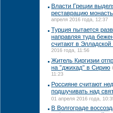
Власти Греции выделя
реставрацию монаст
апреля 2016 года, 12:37
Турция пытается раз
направляя туда беже
считают в Элладской
2016 года, 11:56
Житель Киргизии отп
на "джихад" в Сирию
11:23
Россияне считают не
подшучивать над свя
01 апреля 2016 года, 10:3
В Волгограде воссоз