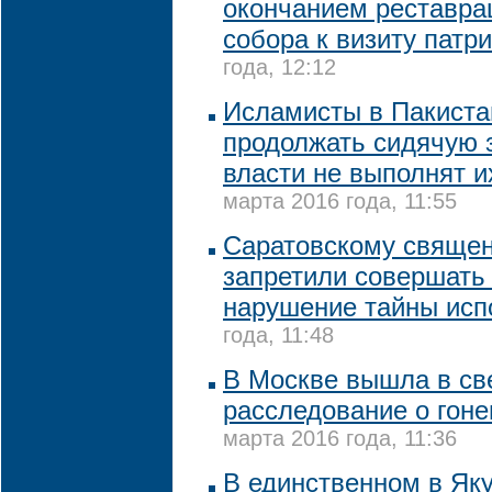
окончанием реставра
собора к визиту патр
года, 12:12
Исламисты в Пакист
продолжать сидячую з
власти не выполнят и
марта 2016 года, 11:55
Саратовскому священ
запретили совершать
нарушение тайны исп
года, 11:48
В Москве вышла в све
расследование о гон
марта 2016 года, 11:36
В единственном в Як