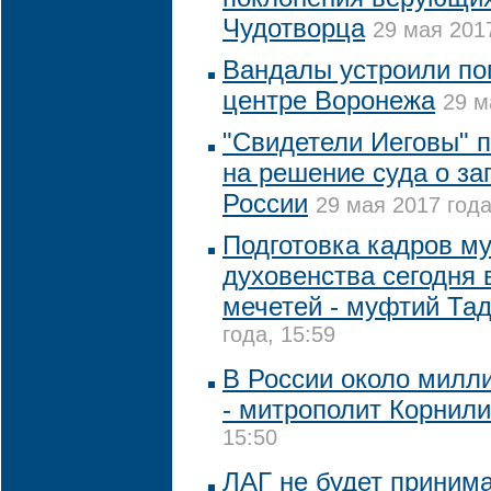
Чудотворца
29 мая 2017
Вандалы устроили по
центре Воронежа
29 м
"Свидетели Иеговы" 
на решение суда о за
России
29 мая 2017 года
Подготовка кадров м
духовенства сегодня
мечетей - муфтий Та
года, 15:59
В России около милл
- митрополит Корнил
15:50
ЛАГ не будет приним