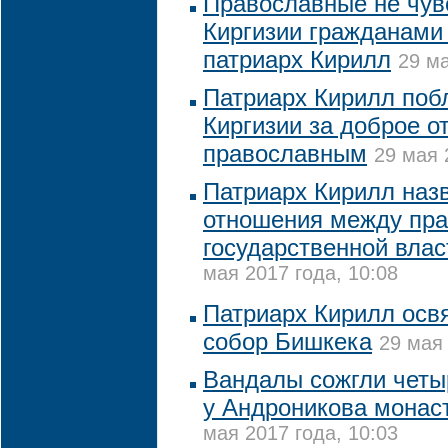
Православные не чув
Киргизии гражданами "
патриарх Кирилл
29 ма
Патриарх Кирилл поб
Киргизии за доброе о
православным
29 мая 
Патриарх Кирилл наз
отношения между пр
государственной влас
мая 2017 года, 10:08
Патриарх Кирилл осв
собор Бишкека
29 мая 
Вандалы сожгли четы
у Андроникова монас
мая 2017 года, 10:03