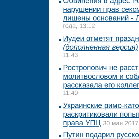
Обвинения в адрес Ро
нарушении прав секс
лишены оснований - 
года, 13:12
Иудеи отметят празд
(дополненная версия)
11:43
Ростропович не расст
молитвословом и соб
рассказала его колле
11:40
Украинские римо-кат
раскритиковали попы
права УПЦ
30 мая 2017
Путин подарил русск