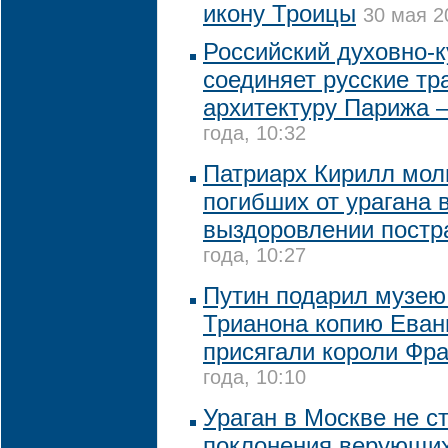
икону Троицы
30 мая 2
Российский духовно-
соединяет русские тр
архитектуру Парижа 
года, 10:32
Патриарх Кирилл мол
погибших от урагана 
выздоровлении пост
года, 10:27
Путин подарил музею
Трианона копию Еванг
присягали короли Фр
года, 10:10
Ураган в Москве не с
поклонения верующи