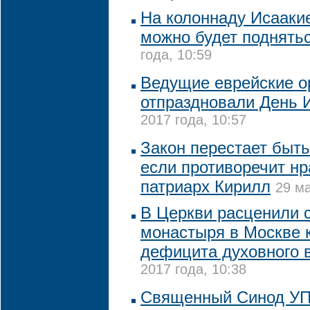
На колоннаду Исааки
можно будет поднять
года, 10:59
Ведущие еврейские о
отпраздновали День 
2017 года, 10:57
Закон перестает быт
если противоречит нр
патриарх Кирилл
29 ма
В Церкви расценили 
монастыря в Москве к
дефицита духовного 
2017 года, 10:38
Священный Синод УП