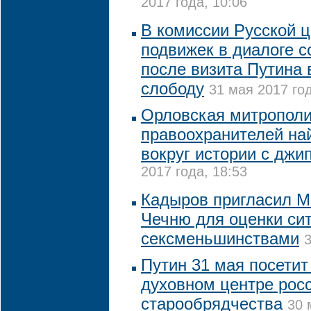
2017 года, 10:06
В комиссии Русской 
подвижек в диалоге 
после визита Путина 
слободу
31 мая 2017 год
Орловская митрополи
правоохранителей най
вокруг истории с джи
2017 года, 18:53
Кадыров пригласил М
Чечню для оценки си
сексменьшинствами
3
Путин 31 мая посетит
духовном центре рос
старообрядчества
30 