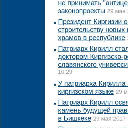
не принимать "антиц
законопроекты
29 мая 
Президент Киргизии 
строительству новых
храмов в республике
Патриарх Кирилл ста
доктором Киргизско-р
славянского универси
10:29
У патриарха Кирилла
киргизском языке
29 м
Патриарх Кирилл осв
камень будущей прав
в Бишкеке
29 мая 2017 