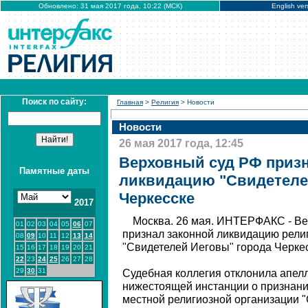
Обновлено: 31 мая 2017 года, 10:22 (МСК)
English ver
Поиск по сайту:
Главная
>
Религия
> Новости
Новости
26 мая 2017 года, 12:45
Верховный суд РФ призн
Памятные даты
ликвидацию "Свидетеле
Черкесске
2017
Москва. 26 мая. ИНТЕРФАКС - Ве
01
02
03
04
05
06
07
признал законной ликвидацию рели
08
09
10
11
12
13
14
"Свидетелей Иеговы" города Черкес
15
16
17
18
19
20
21
22
23
24
25
26
27
28
29
30
31
Судебная коллегия отклонила апе
нижестоящей инстанции о признани
местной религиозной организации 