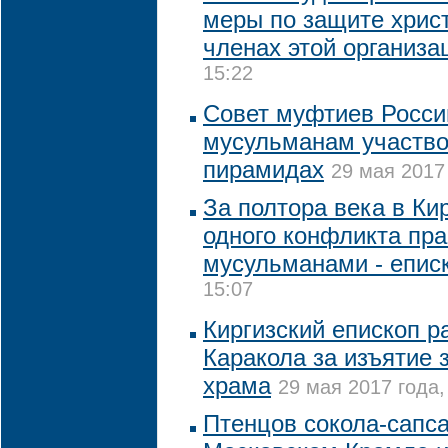
меры по защите христ
членах этой организа
15:22
Совет муфтиев Росси
мусульманам участво
пирамидах
29 мая 2017 
За полтора века в Ки
одного конфликта пр
мусульманами - епис
15:07
Киргизский епископ р
Каракола за изъятие 
храма
29 мая 2017 года,
Птенцов сокола-сапса