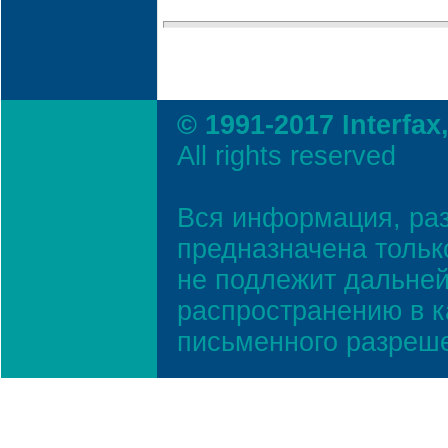
© 1991-2017 Interfax
All rights reserved
Вся информация, ра
предназначена тольк
не подлежит дальней
распространению в к
письменного разреш