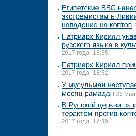
Египетские ВВС нане
экстремистам в Ливии
нападение на коптов
Патриарх Кирилл ука
русского языка в куль
2017 года, 18:55
Патриарх Кирилл при
2017 года, 18:52
У мусульман наступа
месяц рамадан
26 мая
В Русской церкви ско
терактом против копт
2017 года, 17:19