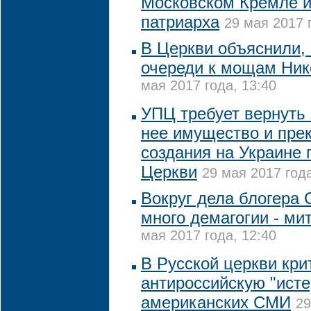
Московском Кремле и
патриарха
29 мая 2017 
В Церкви объяснили, 
очереди к мощам Ник
мая 2017 года, 13:40
УПЦ требует вернуть 
нее имущество и пре
создания на Украине 
Церкви
29 мая 2017 года
Вокруг дела блогера 
много демагогии - ми
мая 2017 года, 12:40
В Русской церкви кри
антироссийскую "исте
американских СМИ
29