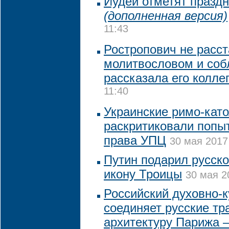
Иудеи отметят празд
(дополненная версия)
11:43
Ростропович не расст
молитвословом и соб
рассказала его колле
11:40
Украинские римо-кат
раскритиковали попы
права УПЦ
30 мая 2017
Путин подарил русск
икону Троицы
30 мая 2
Российский духовно-
соединяет русские тр
архитектуру Парижа 