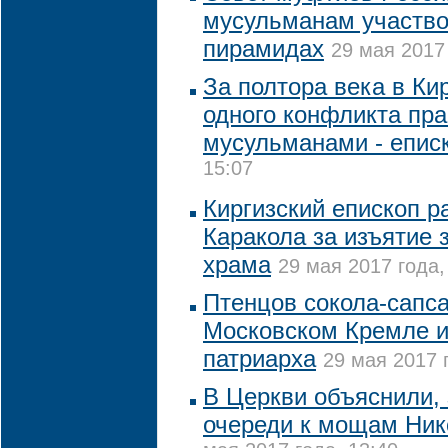
мусульманам участво
пирамидах
29 мая 2017 
За полтора века в Ки
одного конфликта пр
мусульманами - епис
15:07
Киргизский епископ р
Каракола за изъятие 
храма
29 мая 2017 года,
Птенцов сокола-сапса
Московском Кремле и
патриарха
29 мая 2017 
В Церкви объяснили, 
очереди к мощам Ник