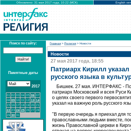
Обновлено: 31 мая 2017 года, 10:22 (МСК)
English ver
Поиск по сайту:
Главная
>
Религия
> Новости
Новости
27 мая 2017 года, 18:55
Патриарх Кирилл указал
Памятные даты
русского языка в культу
2017
Бишкек. 27 мая. ИНТЕРФАКС - По
патриарх Московский и всея Руси 
01
02
03
04
05
06
07
о целях своего первого первосвятит
08
09
10
11
12
13
14
указал на важную роль русского язы
15
16
17
18
19
20
21
22
23
24
25
26
27
28
"В первую очередь я приехал для то
29
30
31
православными людьми вместе, пос
жизнь Православной церкви в Киргиз
отвечая на вопрос корреспондента 