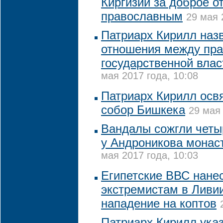
Киргизии за доброе о
православным
29 мая 
Патриарх Кирилл наз
отношения между пр
государственной влас
мая 2017 года, 10:08
Патриарх Кирилл осв
собор Бишкека
29 мая 
Вандалы сожгли четы
у Андроникова монас
мая 2017 года, 10:03
Египетские ВВС нане
экстремистам в Ливии
нападение на коптов
Патриарх Кирилл ука