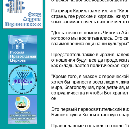
Патриарх Кирилл заметил, что "Кир
страна, где русские и киргизы живу
язык занимает очень важное место в
"Достаточно вспомнить Чингиза Ай
которого мы воспитывались. Это сви
взаимопроникающи наши культуры", 
Предстоятель также выразил надежд
отношения будут всегда продолжатьс
как складывается политическая карт
"Кроме того, я знаком с героическо
хотел бы принести всем людям, жи
мира, благополучия, процветания,
сотрудничества и чтобы Бог хранил 
он.
Это первый первосвятительский ви
Бишкекскую и Кыргызстанскую епа
Православные составляют около 17