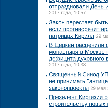
отпраздновали День 
2017 года, 10:57
Закон перестает быт
если противоречит нр
патриарх Кирилл
29 ма
В Церкви расценили 
монастыря в Москве к
дефицита духовного 
2017 года, 10:38
Священный Синод УП
не принимать "антиц
законопроекты
29 мая 
Президент Киргизии 
строительству новых