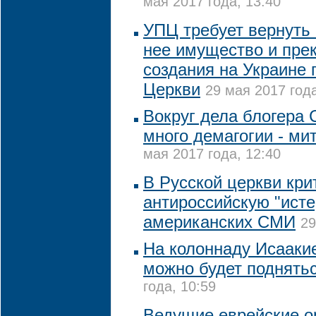
мая 2017 года, 13:40
УПЦ требует вернуть 
нее имущество и пре
создания на Украине 
Церкви
29 мая 2017 года
Вокруг дела блогера 
много демагогии - ми
мая 2017 года, 12:40
В Русской церкви кри
антироссийскую "исте
американских СМИ
29
На колоннаду Исааки
можно будет поднять
года, 10:59
Ведущие еврейские о