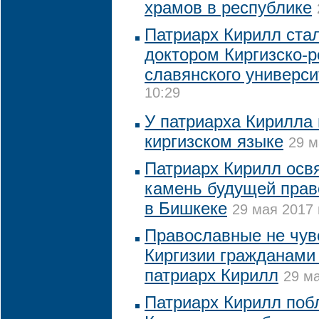
храмов в республике
Патриарх Кирилл ста
доктором Киргизско-р
славянского универси
10:29
У патриарха Кирилла
киргизском языке
29 м
Патриарх Кирилл осв
камень будущей прав
в Бишкеке
29 мая 2017 
Православные не чув
Киргизии гражданами "
патриарх Кирилл
29 ма
Патриарх Кирилл поб