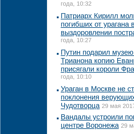
года, 10:32
Патриарх Кирилл мол
погибших от урагана 
выздоровлении пост
года, 10:27
Путин подарил музею
Трианона копию Еванг
присягали короли Фр
года, 10:10
Ураган в Москве не с
поклонения верующи
Чудотворца
29 мая 2017
Вандалы устроили по
центре Воронежа
29 м