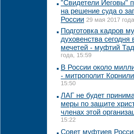
"Свидетели Иеговы" 
на решение суда о за
России
29 мая 2017 года
Подготовка кадров м
духовенства сегодня
мечетей - муфтий Та
года, 15:59
В России около милл
- митрополит Корнил
15:50
ЛАГ не будет приним
меры по защите христ
членах этой организа
15:22
Совет муфтиев Росси