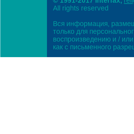
© 1991-2017 Interfax,
rel
All rights reserved
Вся информация, размещ
только для персонально
воспроизведению и / ил
как с письменного разр