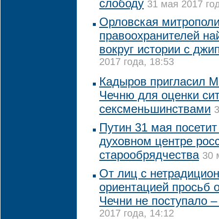
слободу
31 мая 2017 год
Орловская митрополи
правоохранителей най
вокруг истории с джи
2017 года, 18:53
Кадыров пригласил М
Чечню для оценки си
сексменьшинствами
3
Путин 31 мая посетит
духовном центре рос
старообрядчества
30 
От лиц с нетрадицио
ориентацией просьб о
Чечни не поступало 
2017 года, 14:12