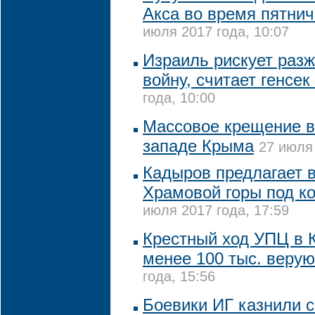
Акса во время пятни
июля 2017 года, 10:07
Израиль рискует раз
войну, считает генсек
года, 10:00
Массовое крещение в
западе Крыма
27 июля 
Кадыров предлагает 
Храмовой горы под к
июля 2017 года, 17:59
Крестный ход УПЦ в 
менее 100 тыс. веру
года, 15:56
Боевики ИГ казнили 