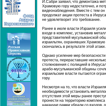
И.Сабри заявил, что демонтажа мет
Храмовую гору недостаточно, и по
видеонаблюдения. Вместе с тем он
продолжат акции протеста в Иеруса
не удовлетворит это требование.
Ранее в июле власти Израиля усил
входе в комплекс, установив метал
представителей мусульманской общ
израильтян, охранявших Храмовую 
скончались в результате этой атаки.
Однако усиление мер безопасности
протеста, перераставшие несколько
столкновения с полицией в Иерусал
арабо-мусульманской общины сочли
израильские власти пытаются огра
гору.
Несмотря на то, что власти Израил
необходимости установить металлои
отсутствия этой меры ранее престу
пронести на территорию комплекса
накануне рамки убрали со входов, 