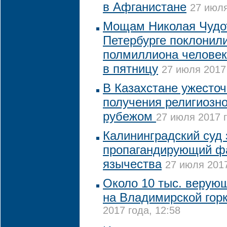
в Афганистане
27 июля
Мощам Николая Чудо
Петербурге поклонили
полмиллиона человек
в пятницу
27 июля 2017 
В Казахстане ужесточ
получения религиозно
рубежом
27 июля 2017 г
Калининградский суд 
пропагандирующий ф
язычества
27 июля 2017
Около 10 тыс. верую
на Владимирской горк
2017 года, 12:58