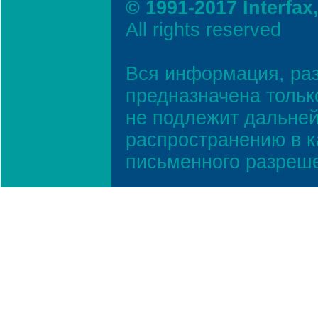
© 1991-2017 Interfax
All rights reserved
Вся информация, ра
предназначена тольк
не подлежит дальней
распространению в к
письменного разреш