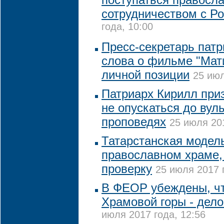
сотрудничеством с Р
года, 10:00
Пресс-секретарь патр
слова о фильме "Мат
личной позиции
25 июл
Патриарх Кирилл при
не опускаться до вул
проповедях
25 июля 201
Татарстанская модель
православном храме,
проверку
25 июля 2017 
В ФЕОР убеждены, чт
Храмовой горы - дело
июля 2017 года, 12:56