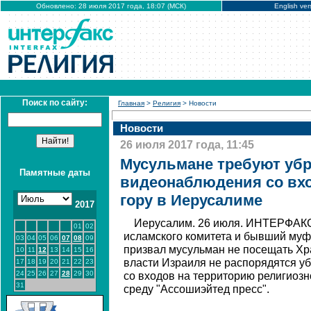
Обновлено: 28 июля 2017 года, 18:07 (МСК)
English ver
Поиск по сайту:
Главная
>
Религия
> Новости
Новости
26 июля 2017 года, 11:45
Мусульмане требуют уб
Памятные даты
видеонаблюдения со вх
гору в Иерусалиме
2017
Иерусалим. 26 июля. ИНТЕРФАКС
01
02
исламского комитета и бывший му
03
04
05
06
07
08
09
призвал мусульман не посещать Хра
10
11
12
13
14
15
16
власти Израиля не распорядятся у
17
18
19
20
21
22
23
24
25
26
27
28
29
30
со входов на территорию религиозн
31
среду "Ассошиэйтед пресс".