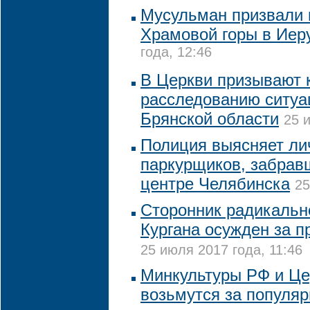
Мусульман призвали 
Храмовой горы в Иер
года, 12:46
В Церкви призывают 
расследованию ситуа
Брянской области
25 
Полиция выясняет ли
паркурщиков, забрав
центре Челябинска
25
Сторонник радикальн
Кургана осужден за п
25 июля 2017 года, 11:46
Минкультуры РФ и Це
возьмутся за популя