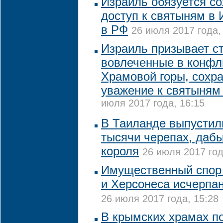
Израиль обязуется с
доступ к святыням в 
в РФ
26 июля 2017 года,
Израиль призывает с
вовлеченные в конфл
Храмовой горы, сохра
уважение к святыням 
июля 2017 года, 16:15
В Таиланде выпустил
тысячи черепах, дабы
короля
26 июля 2017 год
Имущественный спор
и Херсонеса исчерпан
26 июля 2017 года, 15:28
В крымских храмах п