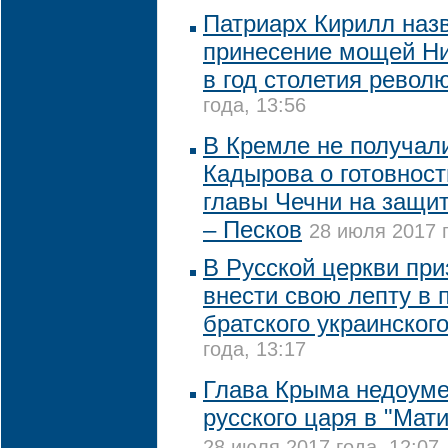
Патриарх Кирилл наз
принесение мощей Ни
в год столетия револ
года, 13:56
В Кремле не получал
Кадырова о готовност
главы Чечни на защи
– Песков
28 июля 2017 г
В Русской церкви при
внести свою лепту в
братского украинског
года, 13:17
Глава Крыма недоуме
русского царя в "Мат
28 июля 2017 года, 12:07