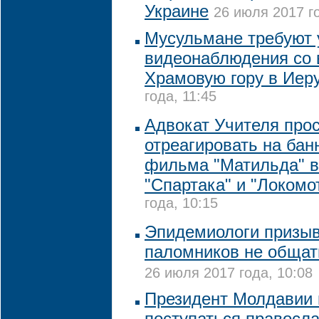
Украине
26 июля 2017 го
Мусульмане требуют 
видеонаблюдения со 
Храмовую гору в Иер
года, 11:45
Адвокат Учителя про
отреагировать на бан
фильма "Матильда" в
"Спартака" и "Локомо
года, 10:15
Эпидемиологи призыв
паломников не общат
26 июля 2017 года, 10:08
Президент Молдавии 
поступаться правосла