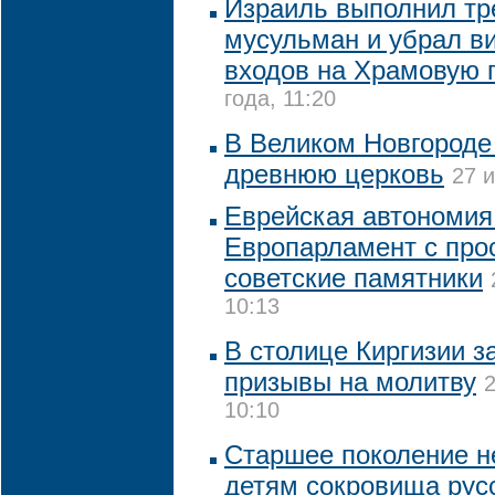
Израиль выполнил тр
мусульман и убрал в
входов на Храмовую 
года, 11:20
В Великом Новгороде
древнюю церковь
27 
Еврейская автономия
Европарламент с про
советские памятники
10:13
В столице Киргизии з
призывы на молитву
2
10:10
Старшее поколение н
детям сокровища русс