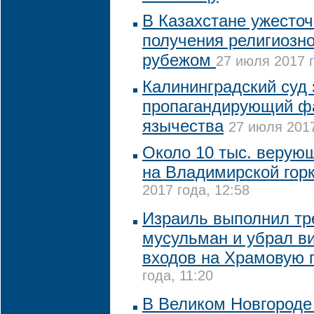
В Казахстане ужесточ
получения религиозно
рубежом
27 июля 2017 г
Калининградский суд 
пропагандирующий ф
язычества
27 июля 2017
Около 10 тыс. верую
на Владимирской горк
2017 года, 12:58
Израиль выполнил тр
мусульман и убрал в
входов на Храмовую 
года, 11:20
В Великом Новгороде