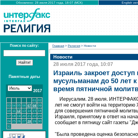
Обновлено: 28 июля 2017 года, 18:07 (МСК)
English ver
Поиск по сайту:
Главная
>
Религия
> Новости
Новости
28 июля 2017 года, 10:07
Израиль закроет доступ
Памятные даты
мусульманам до 50 лет к
время пятничной молит
2017
Иерусалим. 28 июля. ИНТЕРФАКС
01
02
лет не смогут войти на территори
03
04
05
06
07
08
09
для совершения пятничной молитв
10
11
12
13
14
15
16
Израиля, принятому в ответ на нач
17
18
19
20
21
22
23
24
25
26
27
28
29
30
сообщает в пятницу сайт газеты "Дж
31
"Была проведена оценка безопаснос