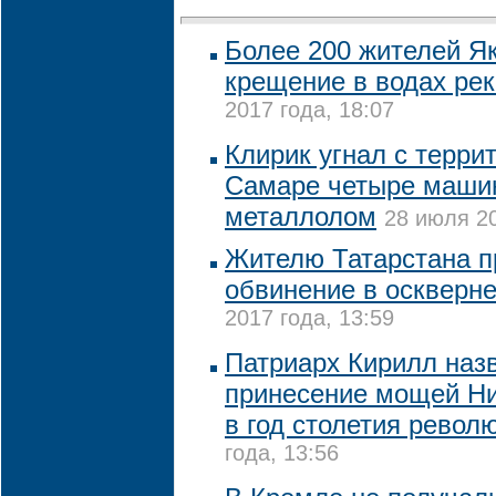
Более 200 жителей Я
крещение в водах ре
2017 года, 18:07
Клирик угнал с терри
Самаре четыре машин
металлолом
28 июля 20
Жителю Татарстана п
обвинение в оскверн
2017 года, 13:59
Патриарх Кирилл наз
принесение мощей Ни
в год столетия револ
года, 13:56