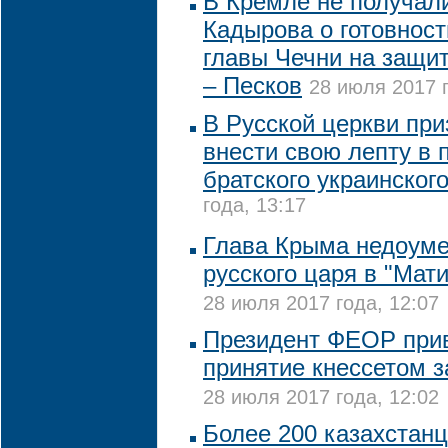
В Кремле не получал
Кадырова о готовност
главы Чечни на защи
– Песков
28 июля 2017 г
В Русской церкви при
внести свою лепту в
братского украинског
года, 13:17
Глава Крыма недоуме
русского царя в "Мат
28 июля 2017 года, 12:07
Президент ФЕОР при
принятие кнессетом 
28 июля 2017 года, 12:02
Более 200 казахстанц