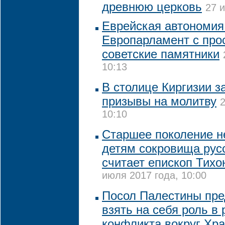
древнюю церковь
27 
Еврейская автономия
Европарламент с про
советские памятники
10:13
В столице Киргизии з
призывы на молитву
2
10:10
Старшее поколение н
детям сокровища русс
считает епископ Тихо
июля 2017 года, 10:00
Посол Палестины пре
взять на себя роль в
конфликта вокруг Хра