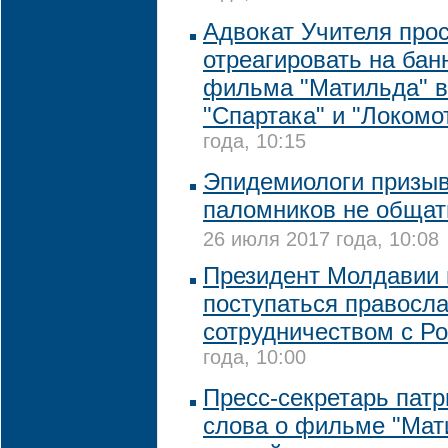
Адвокат Учителя про
отреагировать на бан
фильма "Матильда" в
"Спартака" и "Локомо
года, 10:15
Эпидемиологи призыв
паломников не общат
26 июля 2017 года, 10:08
Президент Молдавии 
поступаться правосла
сотрудничеством с Р
года, 10:00
Пресс-секретарь патр
слова о фильме "Мат