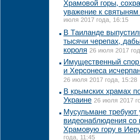
Храмовой горы, сохра
уважение к святыням 
июля 2017 года, 16:15
В Таиланде выпустил
тысячи черепах, дабы
короля
26 июля 2017 год
Имущественный спор
и Херсонеса исчерпан
26 июля 2017 года, 15:28
В крымских храмах п
Украине
26 июля 2017 го
Мусульмане требуют 
видеонаблюдения со 
Храмовую гору в Иер
года, 11:45