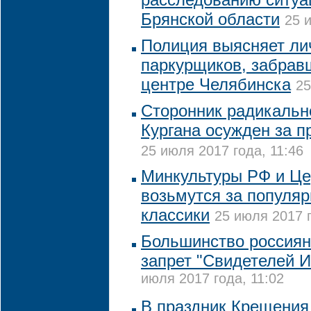
Брянской области
25 
Полиция выясняет ли
паркурщиков, забрав
центре Челябинска
25
Сторонник радикальн
Кургана осужден за п
25 июля 2017 года, 11:46
Минкультуры РФ и Це
возьмутся за популя
классики
25 июля 2017 г
Большинство россия
запрет "Свидетелей И
июля 2017 года, 11:02
В праздник Крещения