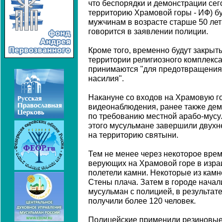
что беспорядки и демонстрации сег
территорию Храмовой горы - ИФ) б
мужчинам в возрасте старше 50 лет
говорится в заявлении полиции.
Кроме того, временно будут закрыт
территории религиозного комплекса
принимаются "для предотвращения
насилия".
Накануне со входов на Храмовую г
видеонаблюдения, ранее также де
по требованию местной арабо-мус
этого мусульмане завершили двухн
на территорию святыни.
Тем не менее через некоторое врем
верующих на Храмовой горе в изра
полетели камни. Некоторые из камн
Стены плача. Затем в городе начал
мусульман с полицией, в результат
получили более 120 человек.
Полицейские применили резиновые 