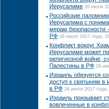
Иерусалиме
26 июля 20
Российские паломник
Иерусалима с понима
мерам безопасности -
РФ
26 июля 2017 года, 1
Конфликт вокруг Хра
Иерусалиме может пр
религиозной войне, с
Палестины в РФ
26 ию
Израиль обязуется с
доступ к святыням в 
в РФ
26 июля 2017 года,
Израиль призывает с
вовлеченные в конфл