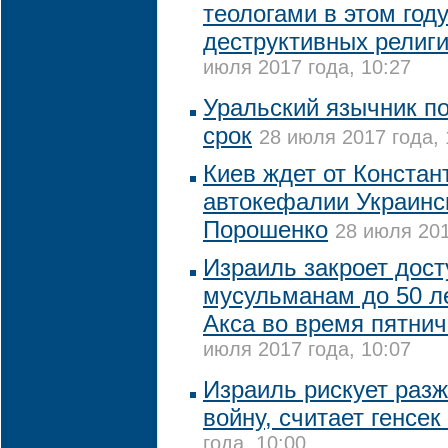
теологами в этом году
деструктивных религ
июля 2017 года, 10:27
Уральский язычник п
срок
28 июля 2017 года, 
Киев ждет от Констан
автокефалии Украинс
Порошенко
28 июля 201
Израиль закроет дос
мусульманам до 50 ле
Акса во время пятни
июля 2017 года, 10:07
Израиль рискует раз
войну, считает генсек
года, 10:00