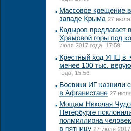
Массовое крещение в
западе Крыма
27 июля 
Кадыров предлагает 
Храмовой горы под к
июля 2017 года, 17:59
Крестный ход УПЦ в 
менее 100 тыс. веру
года, 15:56
Боевики ИГ казнили 
в Афганистане
27 июля
Мощам Николая Чудо
Петербурге поклонили
полмиллиона человек
в пятницу
27 июля 2017 