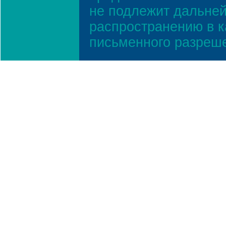
не подлежит дальней
распространению в к
письменного разреш