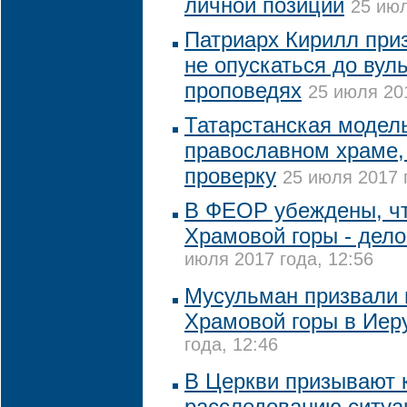
личной позиции
25 июл
Патриарх Кирилл при
не опускаться до вул
проповедях
25 июля 201
Татарстанская модель
православном храме,
проверку
25 июля 2017 
В ФЕОР убеждены, чт
Храмовой горы - дело
июля 2017 года, 12:56
Мусульман призвали 
Храмовой горы в Иер
года, 12:46
В Церкви призывают 
расследованию ситуа