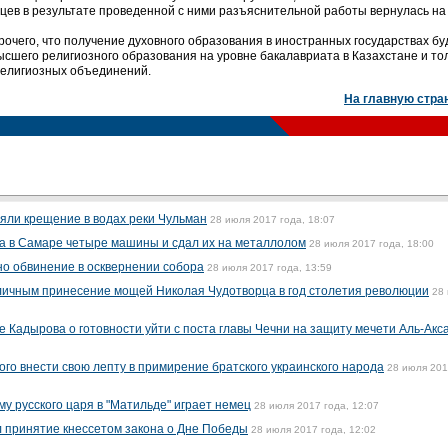
нцев в результате проведенной с ними разъяснительной работы вернулась на
очего, что получение духовного образования в иностранных государствах бу
ысшего религиозного образования на уровне бакалавриата в Казахстане и то
елигиозных объединений.
На главную стра
яли крещение в водах реки Чульман
28 июля 2017 года, 18:07
ма в Самаре четыре машины и сдал их на металлолом
28 июля 2017 года, 18:00
о обвинение в осквернении собора
28 июля 2017 года, 13:59
личным принесение мощей Николая Чудотворца в год столетия революции
28
 Кадырова о готовности уйти с поста главы Чечни на защиту мечети Аль-Акса
ого внести свою лепту в примирение братского украинского народа
28 июля 20
у русского царя в "Матильде" играет немец
28 июля 2017 года, 12:07
 принятие кнессетом закона о Дне Победы
28 июля 2017 года, 12:02