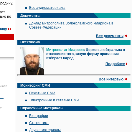
 родину.
Все аудиоматериалы
дет
Документы
лько по
Доклад митрополита Волоколамского Илариона в
Совете Федерации
ницу
Все документы
Эксклюзив
Митрополит Иларион
: Церковь нейтральна в
отношении того, какую форму правления
избирает народ
Подробнее
Все интервью
Мониторинг СМИ
 июля
Печатные СМИ
 –
Электронные и сетевые СМИ
Справочные материалы
17
Биографии
Статистика
Другие материалы