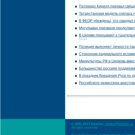
Патриарх Кирилл призвал свяще
Татарстанская модель снялась 
В ФЕОР убеждены, что скандал в
Мусульман призвали продолжит
В Церкви призывают к тщательн
12:43
Полиция выясняет личности пар
Сторонник радикального ислама
Минкультуры РФ и Церковь вмес
Большинство россиян поддержи
В праздник Крещения Руси по х
Российского режиссера арестова
© 1991-2017 Interfax,
religion@interfax.ru
All rights reserved
Вся информация, размещенная на данном