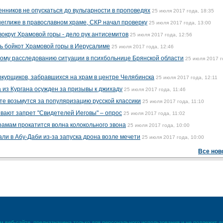
нников не опускаться до вульгарности в проповедях
25 июля 2017 года, 18:35
неглиже в православном храме, СКР начал проверку
25 июля 2017 года, 13:00
округ Храмовой горы - дело рук антисемитов
25 июля 2017 года, 12:56
ь бойкот Храмовой горы в Иерусалиме
25 июля 2017 года, 12:46
ому расследованию ситуации в психбольнице Брянской области
25 июля 2017 г
курщиков, забравшихся на храм в центре Челябинска
25 июля 2017 года, 12:11
 из Кургана осужден за призывы к джихаду
25 июля 2017 года, 11:46
те возьмутся за популяризацию русской классики
25 июля 2017 года, 11:10
вают запрет "Свидетелей Иеговы" – опрос
25 июля 2017 года, 11:02
рамам прокатится волна колокольного звона
25 июля 2017 года, 10:00
ли в Абу-Даби из-за запуска дрона возле мечети
25 июля 2017 года, 10:00
Все нов
 веб-сайте, предназначена только для персонального использования и не подлежит 