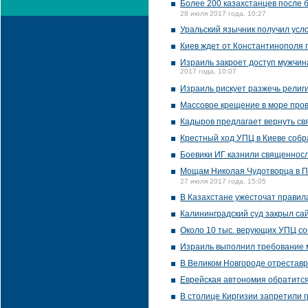
Более 200 казахстанцев после б
28 июля 2017 года, 10:27
Уральский язычник получил усл
Киев ждет от Константинополя 
Израиль закроет доступ мужчин
2017 года, 10:07
Израиль рискует разжечь религи
Массовое крещение в море про
Кадыров предлагает вернуть св
Крестный ход УПЦ в Киеве собр
Боевики ИГ казнили священнос
Мощам Николая Чудотворца в Пе
27 июля 2017 года, 15:05
В Казахстане ужесточат правил
Калининградский суд закрыл с
Около 10 тыс. верующих УПЦ со
Израиль выполнил требование м
В Великом Новгороде отрестав
Еврейская автономия обратится
В столице Киргизии запретили 