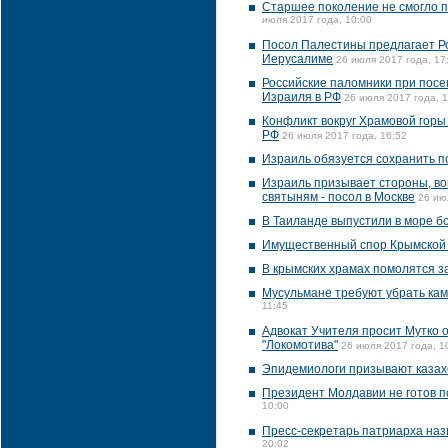
Старшее поколение не смогло п
июля 2017 года, 10:00
Посол Палестины предлагает Ро
Иерусалиме
26 июля 2017 года, 17
Российские паломники при посе
Израиля в РФ
26 июля 2017 года, 
Конфликт вокруг Храмовой горы
РФ
26 июля 2017 года, 16:52
Израиль обязуется сохранить п
Израиль призывает стороны, вов
святыням - посол в Москве
26 ию
В Таиланде выпустили в море б
Имущественный спор Крымской е
В крымских храмах помолятся з
Мусульмане требуют убрать кам
11:45
Адвокат Учителя просит Мутко 
"Локомотива"
26 июля 2017 года, 1
Эпидемиологи призывают казах
Президент Молдавии не готов п
10:00
Пресс-секретарь патриарха наз
20:02