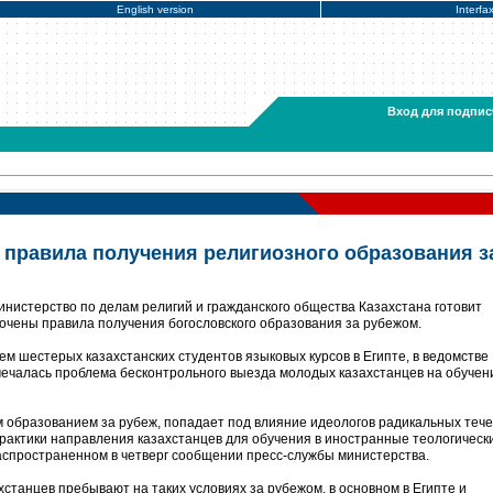
English version
Interfa
Вход для подпис
т правила получения религиозного образования з
нистерство по делам религий и гражданского общества Казахстана готовит
точены правила получения богословского образования за рубежом.
м шестерых казахстанских студентов языковых курсов в Египте, в ведомстве
мечалась проблема бесконтрольного выезда молодых казахстанцев на обучен
 образованием за рубеж, попадает под влияние идеологов радикальных тече
рактики направления казахстанцев для обучения в иностранные теологическ
распространенном в четверг сообщении пресс-службы министерства.
станцев пребывают на таких условиях за рубежом, в основном в Египте и