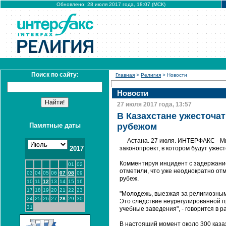
Обновлено: 28 июля 2017 года, 18:07 (МСК)
Поиск по сайту:
Главная
>
Религия
> Новости
Новости
27 июля 2017 года, 13:57
В Казахстане ужесточа
Памятные даты
рубежом
Астана. 27 июля. ИНТЕРФАКС - Ми
2017
законопроект, в котором будут ужес
Комментируя инцидент с задержание
01
02
отметили, что уже неоднократно от
03
04
05
06
07
08
09
рубеж.
10
11
12
13
14
15
16
17
18
19
20
21
22
23
"Молодежь, выезжая за религиозным
24
25
26
27
28
29
30
Это следствие неурегулированной п
31
учебные заведения", - говорится в 
В настоящий момент около 300 казах