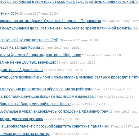
есед с теологами в этом году отказались от деструктивных религиозных взгл
овный срок
28 июля 2017 года, 10:24
признания автокефалии Украинской церкви – Порошенко
28 июля 2017 года, 10:
ам-мусульманам до 50 лет к мечети Аль-Акса во время пятничной молитвы
28 
озную войну, считает генсек ЛАГ
28 июля 2017 года, 10:00
ведут на западе Крыма
27 июля 2017 года, 18:02
ятыни Храмовой горы под контроль Иордании
27 июля 2017 года, 17:59
ал не менее 100 тыс. верующих
27 июля 2017 года, 15:56
лужителя в Афганистане
27 июля 2017 года, 15:34
тербурге поклонились почти полмиллиона человек, святыню проводят в пят
а получения религиозного образования за рубежом
27 июля 2017 года, 13:57
айт, пропагандирующий фашизм под видом язычества
27 июля 2017 года, 13:53
брались на Владимирской горке в Киеве
27 июля 2017 года, 12:58
усульман и убрал видеокамеры со входов на Храмовую гору
27 июля 2017 года,
рируют древнюю церковь
27 июля 2017 года, 10:20
 в Европарламент с просьбой защитить советские памятники
27 июля 2017 года
громкие призывы на молитву
27 июля 2017 года, 10:10