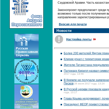
Саудовской Аравии. Часть казахста
Законопроект предполагает среди пр
возможно только после получения в
направлению зарегистрированных р
Версия для печати
Новости
Настройка ленты
Более 200 жителей Якутии прин
Клирик угнал с территории хра
Жителю Татарстана предъявлен
Патриарх Кирилл назвал симво
2017 года, 13:56
В Кремле не получали заявление
Песков
28 июля 2017 года, 13:24
В Русской церкви призвали кажд
года, 13:17
Глава Крыма недоумевает, почем
Президент ФЕОР приветствовал