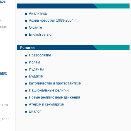
ядов
Аналитика
21
Архив новостей 1989-2004 гг.
июля
О сайте
English version
Религии
Православие
Ислам
Иудаизм
ницу
Буддизм
Католичество и протестантизм
Национальные религии
Новые религиозные движения
Атеизм и секуляризм
 11:20
Диалог
, 10:13