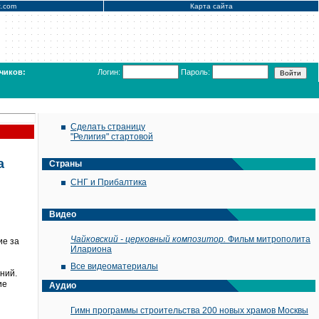
x.com
Карта сайта
чиков:
Логин:
Пароль:
Сделать страницу
"Религия" стартовой
а
Страны
СНГ и Прибалтика
Видео
Чайковский - церковный композитор.
Фильм митрополита
ие за
Илариона
Все видеоматериалы
ний.
ие
Аудио
Гимн программы строительства 200 новых храмов Москвы