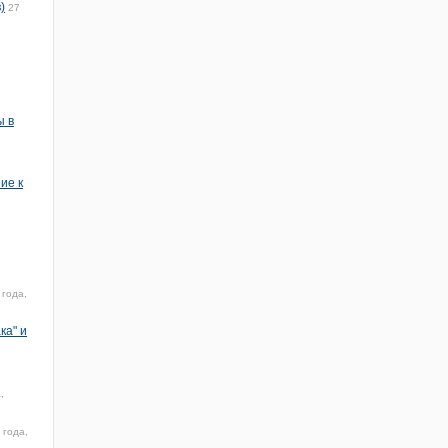
)
27
ы в
ие к
 года,
ка" и
,
 года,