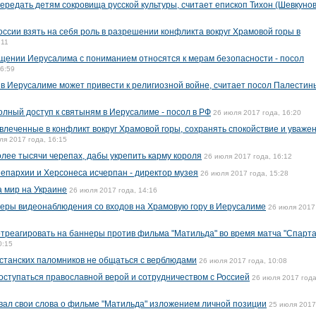
ередать детям сокровища русской культуры, считает епископ Тихон (Шевкунов
ссии взять на себя роль в разрешении конфликта вокруг Храмовой горы в
:11
щении Иерусалима с пониманием относятся к мерам безопасности - посол
16:59
 в Иерусалиме может привести к религиозной войне, считает посол Палестин
олный доступ к святыням в Иерусалиме - посол в РФ
26 июля 2017 года, 16:20
леченные в конфликт вокруг Храмовой горы, сохранять спокойствие и уважен
ля 2017 года, 16:15
олее тысячи черепах, дабы укрепить карму короля
26 июля 2017 года, 16:12
пархии и Херсонеса исчерпан - директор музея
26 июля 2017 года, 15:28
а мир на Украине
26 июля 2017 года, 14:16
еры видеонаблюдения со входов на Храмовую гору в Иерусалиме
26 июля 2017
отреагировать на баннеры против фильма "Матильда" во время матча "Спарта
0:15
станских паломников не общаться с верблюдами
26 июля 2017 года, 10:08
оступаться православной верой и сотрудничеством с Россией
26 июля 2017 года
вал свои слова о фильме "Матильда" изложением личной позиции
25 июля 2017