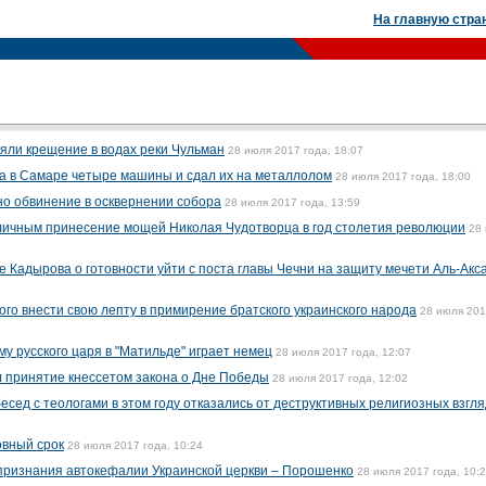
На главную стра
яли крещение в водах реки Чульман
28 июля 2017 года, 18:07
ма в Самаре четыре машины и сдал их на металлолом
28 июля 2017 года, 18:00
о обвинение в осквернении собора
28 июля 2017 года, 13:59
личным принесение мощей Николая Чудотворца в год столетия революции
28
 Кадырова о готовности уйти с поста главы Чечни на защиту мечети Аль-Акса
ого внести свою лепту в примирение братского украинского народа
28 июля 20
у русского царя в "Матильде" играет немец
28 июля 2017 года, 12:07
 принятие кнессетом закона о Дне Победы
28 июля 2017 года, 12:02
есед с теологами в этом году отказались от деструктивных религиозных взгл
овный срок
28 июля 2017 года, 10:24
признания автокефалии Украинской церкви – Порошенко
28 июля 2017 года, 10: