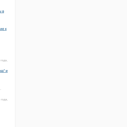
ы в
ие к
 года,
ка" и
,
 года,