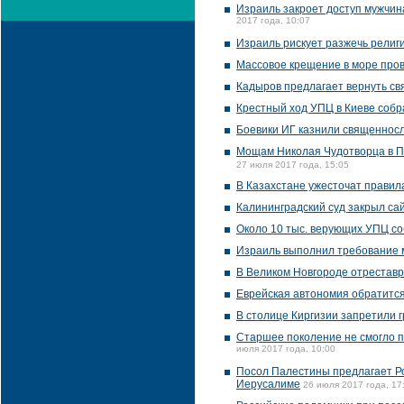
Израиль закроет доступ мужчин
2017 года, 10:07
Израиль рискует разжечь религи
Массовое крещение в море про
Кадыров предлагает вернуть св
Крестный ход УПЦ в Киеве собр
Боевики ИГ казнили священнос
Мощам Николая Чудотворца в Пе
27 июля 2017 года, 15:05
В Казахстане ужесточат правил
Калининградский суд закрыл с
Около 10 тыс. верующих УПЦ со
Израиль выполнил требование м
В Великом Новгороде отрестав
Еврейская автономия обратится
В столице Киргизии запретили 
Старшее поколение не смогло п
июля 2017 года, 10:00
Посол Палестины предлагает Ро
Иерусалиме
26 июля 2017 года, 17