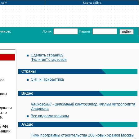
x.com
Карта сайта
чиков:
Логин:
Пароль:
Сделать страницу
"Религия" стартовой
Страны
СНГ и Прибалтика
кое
Видео
уппы
Чайковский - церковный композитор.
Фильм митрополита
 дома и
Илариона
стно
Все видеоматериалы
е.
Аудио
в РФ)
винции
Гимн программы строительства 200 новых храмов Москвы