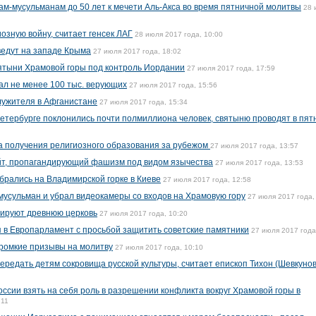
ам-мусульманам до 50 лет к мечети Аль-Акса во время пятничной молитвы
28 
озную войну, считает генсек ЛАГ
28 июля 2017 года, 10:00
ведут на западе Крыма
27 июля 2017 года, 18:02
ятыни Храмовой горы под контроль Иордании
27 июля 2017 года, 17:59
ал не менее 100 тыс. верующих
27 июля 2017 года, 15:56
лужителя в Афганистане
27 июля 2017 года, 15:34
тербурге поклонились почти полмиллиона человек, святыню проводят в пят
а получения религиозного образования за рубежом
27 июля 2017 года, 13:57
айт, пропагандирующий фашизм под видом язычества
27 июля 2017 года, 13:53
брались на Владимирской горке в Киеве
27 июля 2017 года, 12:58
усульман и убрал видеокамеры со входов на Храмовую гору
27 июля 2017 года,
рируют древнюю церковь
27 июля 2017 года, 10:20
 в Европарламент с просьбой защитить советские памятники
27 июля 2017 года
громкие призывы на молитву
27 июля 2017 года, 10:10
ередать детям сокровища русской культуры, считает епископ Тихон (Шевкунов
ссии взять на себя роль в разрешении конфликта вокруг Храмовой горы в
:11