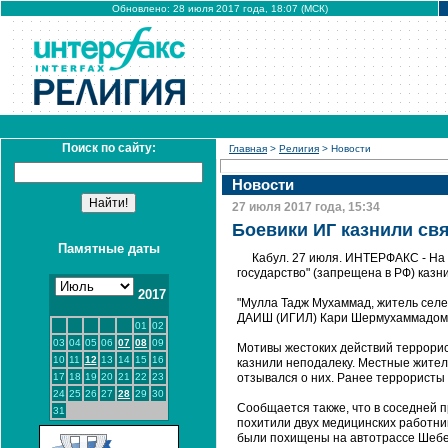
Обновлено: 28 июля 2017 года, 18:07 (МСК)
Поиск по сайту:
Главная
>
Религия
> Новости
Новости
27 июля 2017 года, 15:34
Боевики ИГ казнили св
Памятные даты
Кабул. 27 июля. ИНТЕРФАКС - На
государство" (запрещена в РФ) каз
2017
"Мулла Тадж Мухаммад, житель селе
ДАИШ (ИГИЛ) Кари Шермухаммадом",
01
02
03
04
05
06
07
08
09
Мотивы жестоких действий террорис
10
11
12
13
14
15
16
казнили неподалеку. Местные жители
17
18
19
20
21
22
23
отзывался о них. Ранее террористы
24
25
26
27
28
29
30
Сообщается также, что в соседней 
31
похитили двух медицинских работн
были похищены на автотрассе Шебе