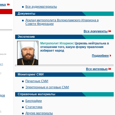
ницу
Все аудиоматериалы
Документы
Доклад митрополита Волоколамского Илариона в
Совете Федерации
Все документы
Эксклюзив
Митрополит Иларион
: Церковь нейтральна в
отношении того, какую форму правления
избирает народ
 июля
Подробнее
 –
Все интервью
17
Мониторинг СМИ
Печатные СМИ
Электронные и сетевые СМИ
Справочные материалы
ядов
Биографии
Статистика
21
Другие материалы