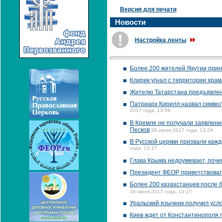
Версия для печати
Новости
Настройка ленты
Более 200 жителей Якутии прин
Клирик угнал с территории хра
Жителю Татарстана предъявлен
Патриарх Кирилл назвал симво
2017 года, 13:56
В Кремле не получали заявление
Песков
28 июля 2017 года, 13:24
В Русской церкви призвали кажд
года, 13:17
Глава Крыма недоумевает, почем
Президент ФЕОР приветствовал
Более 200 казахстанцев после б
28 июля 2017 года, 10:27
Уральский язычник получил усл
Киев ждет от Константинополя 