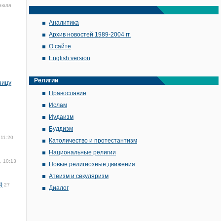
июля
Аналитика
Архив новостей 1989-2004 гг.
О сайте
English version
Религии
ницу
Православие
Ислам
Иудаизм
Буддизм
 11:20
Католичество и протестантизм
Национальные религии
, 10:13
Новые религиозные движения
Атеизм и секуляризм
)
27
Диалог