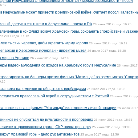
щении Иерусалима с пониманием относятся к мерам безопасности - посол
16:59
 в Иерусалиме может привести к религиозной войне, считает посол Палестин
олный доступ к святыням в Иерусалиме - посол в РФ
26 июля 2017 года, 16:20
леченные в конфликт вокруг Храмовой горы, сохранять спокойствие и уважен
ля 2017 года, 16:15
олее тысячи черепах, дабы укрепить карму короля
26 июля 2017 года, 16:12
пархии и Херсонеса исчерпан - директор музея
26 июля 2017 года, 15:28
а мир на Украине
26 июля 2017 года, 14:16
еры видеонаблюдения со входов на Храмовую гору в Иерусалиме
26 июля 2017
отреагировать на баннеры против фильма "Матильда" во время матча "Спарта
0:15
станских паломников не общаться с верблюдами
26 июля 2017 года, 10:08
оступаться православной верой и сотрудничеством с Россией
26 июля 2017 года
вал свои слова о фильме "Матильда" изложением личной позиции
25 июля 2017
нников не опускаться до вульгарности в проповедях
25 июля 2017 года, 18:35
неглиже в православном храме, СКР начал проверку
25 июля 2017 года, 13:00
округ Храмовой горы - дело рук антисемитов
25 июля 2017 года, 12:56