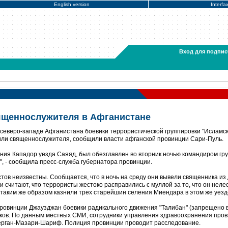
English version
Interfa
Вход для подпис
ященнослужителя в Афганистане
 северо-западе Афганистана боевики террористической группировки "Исламс
нили священнослужителя, сообщили власти афганской провинции Сари-Пуль.
ния Кападор уезда Саяяд, был обезглавлен во вторник ночью командиром гр
 - сообщила пресс-служба губернатора провинции.
тов неизвестны. Сообщается, что в ночь на среду они вывели священника из
 считают, что террористы жестоко расправились с муллой за то, что он неле
 таким же образом казнили трех старейшин селения Миендара в этом же уезд
провинции Джаузджан боевики радикального движения "Талибан" (запрещено 
иков. По данным местных СМИ, сотрудники управления здравоохранения про
рган-Мазари-Шариф. Полиция провинции проводит расследование.