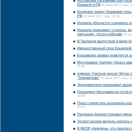
Российские паломники при посе
Израиля в РФ
26 июля 2017 года, 
Конфликт вокруг Храмовой горы
РФ
26 июля 2017 года, 16:52
Израиль обязуется сохранить п
Израиль призывает стороны, вов
святыням - посол в Москве
26 ию
В Таиланде выпустили в море б
Имущественный спор Крымской е
В крымских храмах помолятся з
Мусульмане требуют убрать кам
11:45
Адвокат Учителя просит Мутко 
"Локомотива"
26 июля 2017 года, 1
Эпидемиологи призывают казах
Президент Молдавии не готов п
10:00
Пресс-секретарь патриарха наз
20:02
Патриарх Кирилл призвал свяще
Татарстанская модель снялась 
В ФЕОР убеждены, что скандал в