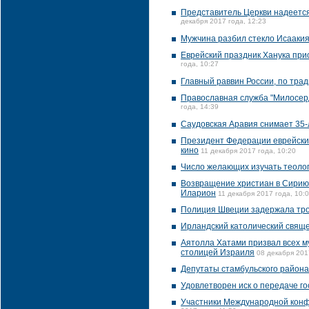
Представитель Церкви надеется
декабря 2017 года, 12:23
Мужчина разбил стекло Исаакия
Еврейский праздник Ханука при
года, 10:27
Главный раввин России, по трад
Православная служба "Милосер
года, 14:39
Саудовская Аравия снимает 35-
Президент Федерации еврейских
кино
11 декабря 2017 года, 10:20
Число желающих изучать теолог
Возвращение христиан в Сирию 
Иларион
11 декабря 2017 года, 10:
Полиция Швеции задержала трои
Ирландский католический свяще
Аятолла Хатами призвал всех м
столицей Израиля
08 декабря 201
Депутаты стамбульского района
Удовлетворен иск о передаче г
Участники Международной конфе