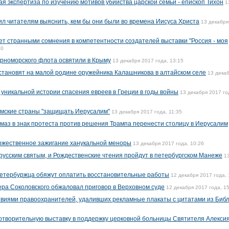
я экспертиза по изучению мотивов убийства царской семьи - епископ Тихон
1
 читателям выяснить, кем бы они были во времена Иисуса Христа
13 декабря
ет странными сомнения в компетентности создателей выставки "Россия - моя
40
рноморского флота освятили в Крыму
13 декабря 2017 года, 13:15
сстановят на малой родине оружейника Калашникова в алтайском селе
13 дека
 уникальной истории спасения евреев в Греции в годы войны
13 декабря 2017 го
амские страны "защищать Иерусалим"
13 декабря 2017 года, 11:35
маз в знак протеста против решения Трампа перенести столицу в Иерусалим
оржественное зажигание ханукальной меноры
13 декабря 2017 года, 10:26
русским святым, и Рождественские чтения пройдут в петербургском Манеже
1
етербуржца обяжут оплатить восстановительные работы
12 декабря 2017 года, 
ера Соколовского обжаловал приговор в Верховном суде
12 декабря 2017 года, 1
виями правоохранителей, удаливших рекламные плакаты с цитатами из Биб
отворительную выставку в поддержку церковной больницы Святителя Алекси