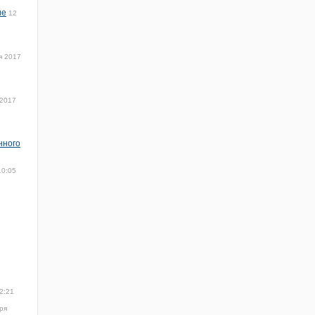
ие
12
я 2017
 2017
нного
10:05
2:21
ря