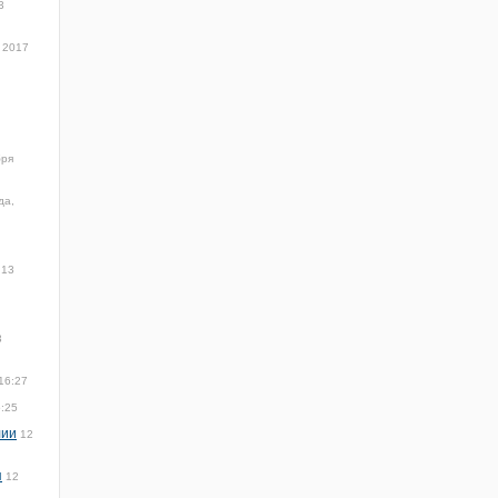
3
 2017
бря
да,
13
3
16:27
5:25
лии
12
я
12