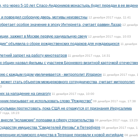
, что через 5-10 лет Спасо-Андроников монастырь будет передан в ее веден
 и повредил соборную дверь, мотивы неизвестны
12 декабря 2017 года, 11:41
обретает особое значение в эпоху Интернета, считает раввин Лазар
12 декабр
иции, зажжет в Москве первую ханукальную свечу
12 декабря 2017 года, 10:03
дие" объявила о сборе рождественских подарков для нуждающихся
11 декабря
летний запрет на работу кинотеатров
11 декабря 2017 года, 14:31
 общин назвал фильмы с участием Броневого визитной карточкой отечестве
ию с каждым годом увеличивается - митрополит Иларион
11 декабря 2017 года, 
может стать объектом межцерковного сотрудничества, считает митрополит
03
х за нападение на синагогу
11 декабря 2017 года, 10:00
нник призывает не использовать слово "Рождество"
08 декабря 2017 года, 17:38
усульман протестовать, пока США не откажутся от признания Иерусалима
7 года, 16:23
 внесли "исламские" поправки в сферу строительства
08 декабря 2017 года, 13:23
осударству имущества "Свидетелей Иеговы" в Петербурге
08 декабря 2017 года, 1
ренции исламского единства в Тегеране призвали к новой интифаде
08 декаб