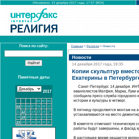
Обновлено: 15 декабря 2017 года, 17:07 (МСК)
Поиск по сайту:
Главная
>
Религия
> Новости
Новости
14 декабря 2017 года, 19:35
Копии скульптур вмест
Памятные даты
Екатерины в Петербург
Санкт-Петербург. 14 декабря. ИН
2017
евангелистов Матфея, Марка, Луки и
сообщила пресс-служба городского 
истории и культуры в четверг.
01
02
03
04
05
06
07
08
09
10
В пятницу продолжится монтаж на а
11
12
13
14
15
16
17
устанавливаются на место демонтир
18
19
20
21
22
23
24
25
26
27
28
29
30
31
В комитете отмечают техническую с
работы будут завершены, и фасад х
В настоящее время решается вопрос