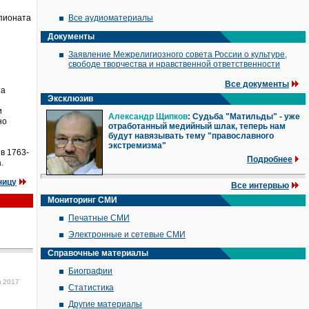
мпионата
Все аудиоматериалы
Документы
Заявление Межрелигиозного совета России о культуре,
свободе творчества и нравственной ответственности
Все документы
та
Эксклюзив
и
Александр Щипков
: Судьба "Матильды" - уже
но
отработанный медийный шлак, теперь нам
будут навязывать тему "православного
экстремизма"
в 1763-
Подробнее
.
ницу
Все интервью
Мониторинг СМИ
Печатные СМИ
Электронные и сетевые СМИ
Справочные материалы
Биографии
я 2017
Статистика
Другие материалы