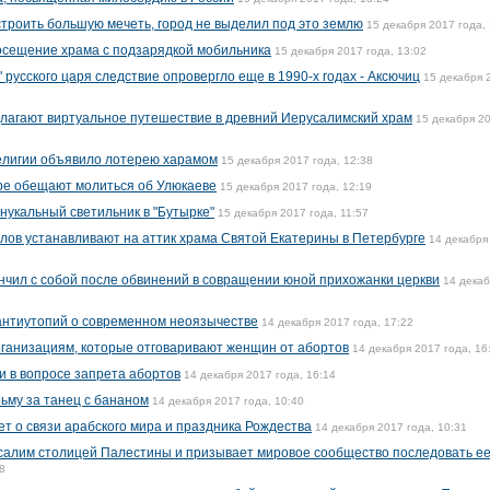
строить большую мечеть, город не выделил под это землю
15 декабря 2017 года,
осещение храма с подзарядкой мобильника
15 декабря 2017 года, 13:02
 русского царя следствие опровергло еще в 1990-х годах - Аксючиц
15 декабря 
лагают виртуальное путешествие в древний Иерусалимский храм
15 декабря 2
религии объявило лотерею харамом
15 декабря 2017 года, 12:38
ре обещают молиться об Улюкаеве
15 декабря 2017 года, 12:19
нукальный светильник в "Бутырке"
15 декабря 2017 года, 11:57
алов устанавливают на аттик храма Святой Екатерины в Петербурге
14 декабря
нчил с собой после обвинений в совращении юной прихожанки церкви
14 дека
антиутопий о современном неоязычестве
14 декабря 2017 года, 17:22
ганизациям, которые отговаривают женщин от абортов
14 декабря 2017 года, 16
и в вопросе запрета абортов
14 декабря 2017 года, 16:14
ьму за танец с бананом
14 декабря 2017 года, 10:40
т о связи арабского мира и праздника Рождества
14 декабря 2017 года, 10:31
алим столицей Палестины и призывает мировое сообщество последовать е
8