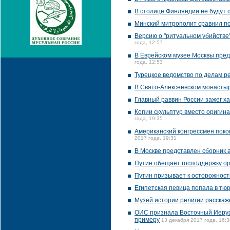
В столице Финляндии не будут 
Минский митрополит сравнил п
Версию о "ритуальном убийстве"
года, 12:57
В Еврейском музее Москвы пред
года, 12:53
Турецкое ведомство по делам 
В Свято-Алексеевском монасты
Главный раввин России зажег ха
Копии скульптур вместо оригин
года, 19:35
Американский конгрессмен поко
2017 года, 19:31
В Москве представлен сборник 
Путин обещает господдержку ор
Путин призывает к осторожност
Египетская певица попала в тюр
Музей истории религии расскаже
ОИС признала Восточный Иерус
примеру
13 декабря 2017 года, 16:3