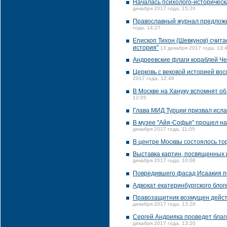
Началась психолого-историческа
декабря 2017 года, 15:20
Православный журнал предложил
года, 14:27
Епископ Тихон (Шевкунов) счита
история"
13 декабря 2017 года, 13:
Андреевские флаги кораблей Че
Церковь с вековой историей во
2017 года, 12:46
В Москве на Хануку вспомнят об
12:05
Глава МИД Турции призвал исл
В музее "Айя-Софья" прошел на
декабря 2017 года, 11:05
В центре Москвы состоялось т
Выставка картин, посвященных 
декабря 2017 года, 10:06
Повредившего фасад Исаакия п
Адвокат екатеринбургского блог
Правозащитник возмущен дейст
декабря 2017 года, 13:26
Сергей Андрияка проведет благ
декабря 2017 года, 13:20