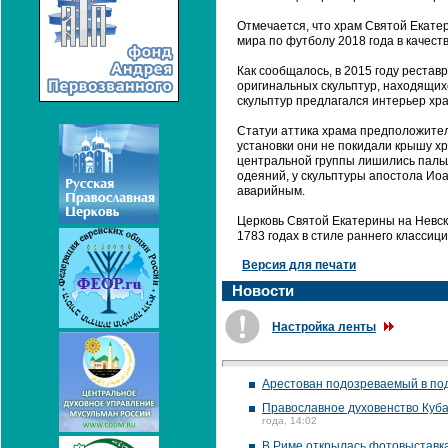
Отмечается, что храм Святой Екат
мира по футболу 2018 года в качест
Как сообщалось, в 2015 году рестав
оригинальных скульптур, находящих
скульптур предлагался интерьер хр
Статуи аттика храма предположител
установки они не покидали крышу хр
центральной группы лишились пальце
одеяний, у скульптуры апостола Иоа
аварийным.
Церковь Святой Екатерины на Невско
1783 годах в стиле раннего классиц
Версия для печати
Новости
Настройка ленты
Арестован подозреваемый в под
Православное духовенство Куба
года, 14:02
В Риме открылась фотовыставк