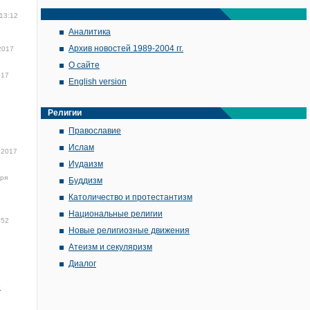
 13:12
Аналитика
Архив новостей 1989-2004 гг.
2017
О сайте
017
English version
Религии
Православие
Ислам
 2017
Иудаизм
бря
Буддизм
Католичество и протестантизм
Национальные религии
:52
Новые религиозные движения
Атеизм и секуляризм
Диалог
е