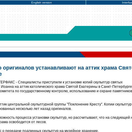
English version
Interfa
о оригиналов устанавливают на аттик храма Свя
е
ТЕРФАКС - Специалисты приступили к установке копий скульптур святых
 Иоанна на аттик католического храма Святой Екатерины в Санкт-Петербурге
комитета по государственному контролю, использованию и охране памятнико
ттик центральной скульптурной группы "Поклонение Кресту". Копии скульптур
ованных несколько лет назад оригиналов.
ложность процесса установки скульптур, но рассчитывают, что на следующей
рама освободится от лесов.
 о передаче подлинных скульптур на музейное хранение.