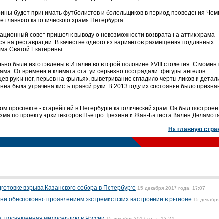
ерины будет принимать футболистов и болельщиков в период проведения Че
ве главного католического храма Петербурга.
рационный совет пришел к выводу о невозможности возврата на аттик храма
ся на реставрации. В качестве одного из вариантов размещения подлинных
ама Святой Екатерины.
ьно были изготовлены в Италии во второй половине XVIII столетия. С момен
ама. От времени и климата статуи серьезно пострадали: фигуры ангелов
в рук и ног, перьев на крыльях, выветривание сгладило черты ликов и детал
нна была утрачена кисть правой руки. В 2013 году их состояние было призна
м проспекте - старейший в Петербурге католический храм. Он был построен 
изма по проекту архитекторов Пьетро Трезини и Жан-Батиста Вален Деламота
На главную стра
готовке взрыва Казанского собора в Петербурге
15 декабря 2017 года, 17:07
ни обеспокоено проявлением экстремистских настроений в регионе
15 декабр
а, посвященная милосердию в России
15 декабря 2017 года, 13:24