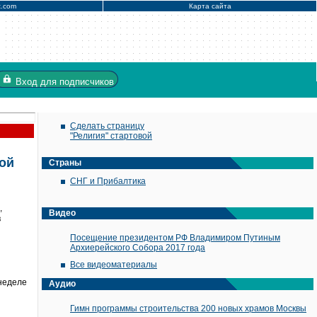
x.com
Карта сайта
Вход
для подписчиков
Сделать страницу
"Религия" стартовой
той
Страны
СНГ и Прибалтика
,
Видео
в
Посещение президентом РФ Владимиром Путиным
Архиерейского Собора 2017 года
Все видеоматериалы
 неделе
Аудио
Гимн программы строительства 200 новых храмов Москвы