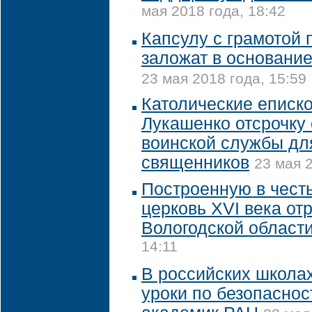
мая 2018 года, 18:42
Капсулу с грамотой
заложат в основание
23 мая 2018 года, 15:59
Католические еписк
Лукашенко отсрочку
воинской службы дл
священников
23 мая 2
Построенную в честь
церковь XVI века от
Вологодской област
14:11
В российских школа
уроки по безопаснос