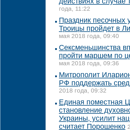
действиях в случае 
года, 11:22
Праздник песочных у
Троицы пройдет в Л
мая 2018 года, 09:40
Сексменьшинства вп
пройти маршем по ц
мая 2018 года, 09:36
Митрополит Иларион
РФ поддержать сред
2018 года, 09:32
Единая поместная Ц
становление духовн
Украины, усилит нац
считает Порошенко