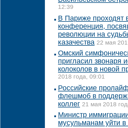
12:39
В Париже проходят 
конференция, посв
революции на судьб
казачества
22 мая 201
Омский симфоническ
пригласил звонаря 
колоколов в новой 
2018 года, 09:01
Российские пролайф
флешмоб в поддерж
коллег
21 мая 2018 год
Министр иммиграции
мусульманам уйти в 