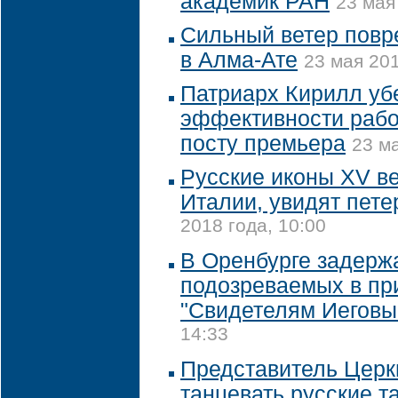
академик РАН
23 мая
Сильный ветер повр
в Алма-Ате
23 мая 201
Патриарх Кирилл уб
эффективности рабо
посту премьера
23 ма
Русские иконы XV в
Италии, увидят пет
2018 года, 10:00
В Оренбурге задерж
подозреваемых в пр
"Свидетелям Иеговы
14:33
Представитель Церк
танцевать русские т