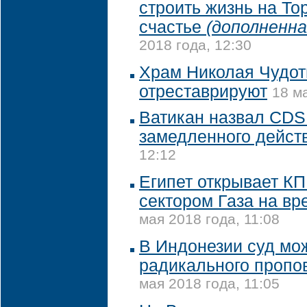
строить жизнь на То
счастье
(дополненна
2018 года, 12:30
Храм Николая Чудот
отреставрируют
18 м
Ватикан назвал CDS
замедленного дейст
12:12
Египет открывает КП
сектором Газа на в
мая 2018 года, 11:08
В Индонезии суд мо
радикального пропов
мая 2018 года, 11:05