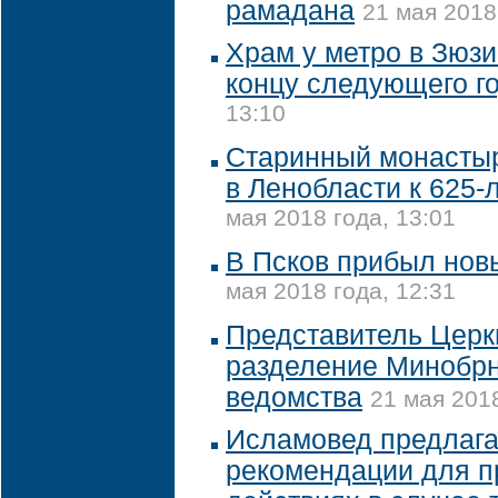
рамадана
21 мая 2018
Храм у метро в Зюзи
концу следующего г
13:10
Старинный монастыр
в Ленобласти к 625-
мая 2018 года, 13:01
В Псков прибыл нов
мая 2018 года, 12:31
Представитель Церк
разделение Минобрн
ведомства
21 мая 2018
Исламовед предлага
рекомендации для п