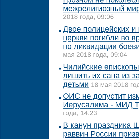
межрелигиозный мир
2018 года, 09:06
Двое полицейских и
церкви погибли во 
по ликвидации боеви
мая 2018 года, 09:04
Чилийские епископы
лишить их сана из-з
детьми
18 мая 2018 год
ОИС не допустит из
Иерусалима - МИД 
года, 14:23
В канун праздника 
раввин России приз