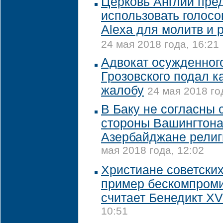
Церковь Англии пре
использовать голос
Alexa для молитв и 
24 мая 2018 года, 16:21
Адвокат осужденног
Грозовского подал 
жалобу
24 мая 2018 го
В Баку не согласны 
стороны Вашингтона
Азербайджане религ
мая 2018 года, 12:02
Христиане советски
пример бескомпроми
считает Бенедикт XV
10:51