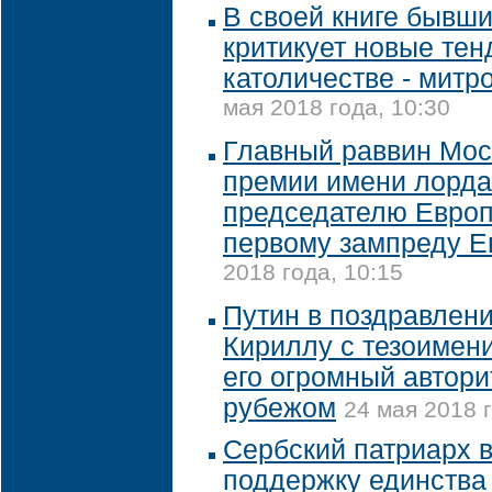
В своей книге бывш
критикует новые тен
католичестве - митр
мая 2018 года, 10:30
Главный раввин Мос
премии имени лорда
председателю Европ
первому зампреду Е
2018 года, 10:15
Путин в поздравлен
Кириллу с тезоимен
его огромный автори
рубежом
24 мая 2018 г
Сербский патриарх 
поддержку единства