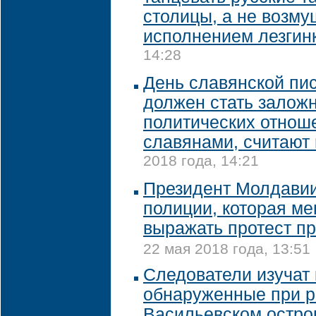
столицы, а не возму
исполнением лезгин
14:28
День славянской пи
должен стать залож
политических отнош
славянами, считают 
2018 года, 14:21
Президент Молдавии
полиции, которая м
выражать протест п
22 мая 2018 года, 13:51
Следователи изучат 
обнаруженные при р
Васильевском остро