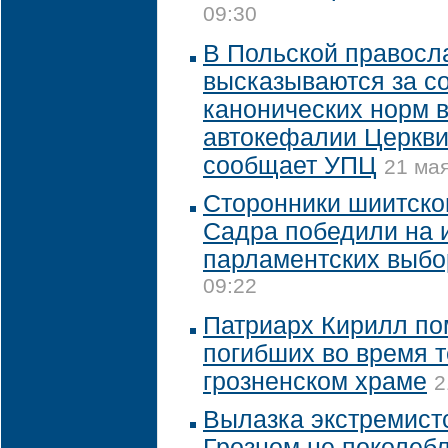
09:30
В Польской правосл
высказываются за с
канонических норм в
автокефалии Церкви
сообщает УПЦ
21 мая
Сторонники шиитског
Садра победили на 
парламентских выбо
09:22
Патриарх Кирилл по
погибших во время т
грозненском храме
2
Вылазка экстремистс
Грозном не поколеб