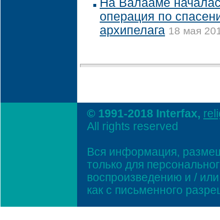
На Валааме начала
операция по спасен
архипелага
18 мая 201
© 1991-2018 Interfax,
rel
All rights reserved
Вся информация, размещ
только для персонально
воспроизведению и / ил
как с письменного разр