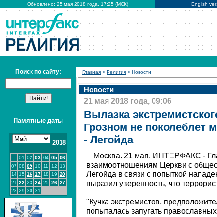
Обновлено: 25 мая 2018 года, 17:25 (МСК)
English ver
Поиск по сайту:
Главная
>
Религия
> Новости
Новости
21 мая 2018 года, 09:06
Вылазка экстремистског
Памятные даты
Грозном не поколеблет 
- Легойда
2018
Москва. 21 мая. ИНТЕРФАКС - Гл
01
02
03
04
05
06
взаимоотношениям Церкви с обще
07
08
09
10
11
12
13
Легойда в связи с попыткой нападе
14
15
16
17
18
19
20
выразил уверенность, что террорист
21
22
23
24
25
26
27
28
29
30
31
"Кучка экстремистов, предположите
попыталась запугать православных