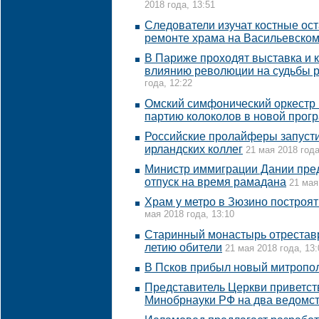
2018 года, 13:51
Следователи изучат костные ос
ремонте храма на Васильевском
В Париже проходят выставка и
влиянию революции на судьбы р
года, 12:22
Омский симфонический оркестр 
партию колоколов в новой прог
Российские пролайферы запуст
ирландских коллег
21 мая 2018 года
Министр иммиграции Дании пред
отпуск на время рамадана
21 мая
Храм у метро в Зюзино построят
мая 2018 года, 13:10
Старинный монастырь отреставр
летию обители
21 мая 2018 года, 13:
В Псков прибыл новый митропо
Представитель Церкви приветст
Минобрнауки РФ на два ведомс