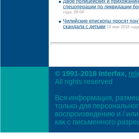
Двое полицейских и прихожанин
спецоперации по ликвидации бо
года, 09:04
Чилийские епископы просят понт
скандала с детьми
18 мая 2018 года
© 1991-2018 Interfax,
rel
All rights reserved
Вся информация, размещ
только для персонально
воспроизведению и / ил
как с письменного разр