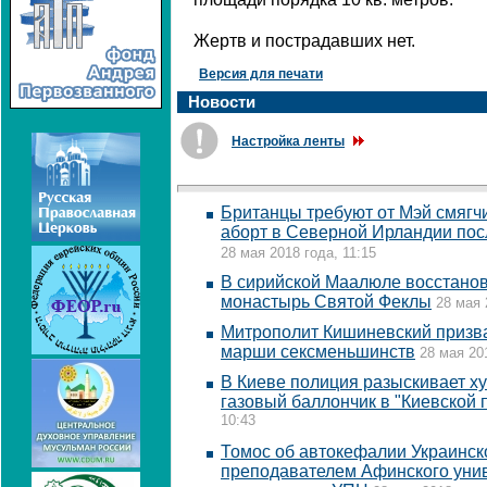
Жертв и пострадавших нет.
Версия для печати
Новости
Настройка ленты
Британцы требуют от Мэй смягч
аборт в Северной Ирландии по
28 мая 2018 года, 11:15
В сирийской Маалюле восстано
монастырь Святой Феклы
28 мая 
Митрополит Кишиневский призва
марши сексменьшинств
28 мая 20
В Киеве полиция разыскивает х
газовый баллончик в "Киевской 
10:43
Томос об автокефалии Украинско
преподавателем Афинского унив