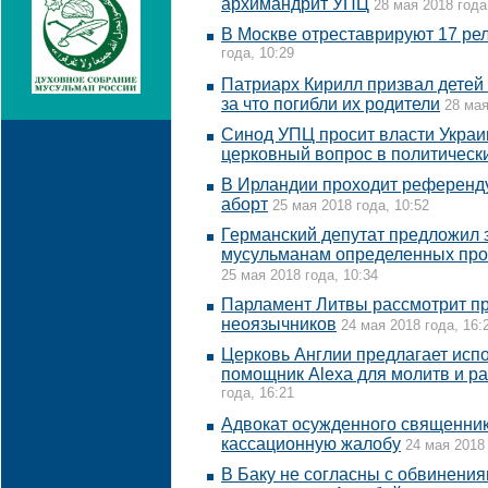
архимандрит УПЦ
28 мая 2018 года
В Москве отреставрируют 17 ре
года, 10:29
Патриарх Кирилл призвал детей
за что погибли их родители
28 мая
Синод УПЦ просит власти Украи
церковный вопрос в политическ
В Ирландии проходит референд
аборт
25 мая 2018 года, 10:52
Германский депутат предложил 
мусульманам определенных про
25 мая 2018 года, 10:34
Парламент Литвы рассмотрит п
неоязычников
24 мая 2018 года, 16:
Церковь Англии предлагает исп
помощник Alexa для молитв и р
года, 16:21
Адвокат осужденного священник
кассационную жалобу
24 мая 2018 
В Баку не согласны с обвинени