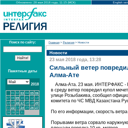
Обновлено: 28 мая 2018 года, 11:15 (МСК)
English ver
Поиск по сайту:
Главная
>
Религия
> Новости
Новости
23 мая 2018 года, 13:28
Сильный ветер повредил
Памятные даты
Алма-Ате
2018
Алма-Ата. 23 мая. ИНТЕРФАКС -
в среду ветер повредил купол мече
01
02
03
04
05
06
улице Розыбакива, сообщил офици
07
08
09
10
11
12
13
комитета по ЧС МВД Казахстана Ру
14
15
16
17
18
19
20
21
22
23
24
25
26
27
По его информации, скорость ветра 
28
29
30
31
Порывами ветра сорвало наружную 
площади порядка 10 кв. метров.