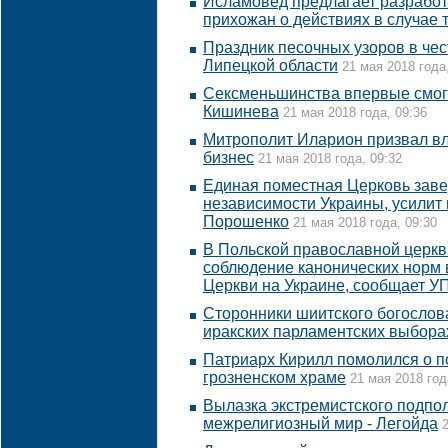
Исламовед предлагает разработ
прихожан о действиях в случае 
Праздник песочных узоров в чес
Липецкой области
21 мая 2018 года
Сексменьшинства впервые смог
Кишинева
21 мая 2018 года, 09:36
Митрополит Иларион призвал в
бизнес
21 мая 2018 года, 09:32
Единая поместная Церковь зав
независимости Украины, усилит 
Порошенко
21 мая 2018 года, 09:30
В Польской православной церкв
соблюдение канонических норм 
Церкви на Украине, сообщает У
Сторонники шиитского богослов
иракских парламентских выбора
Патриарх Кирилл помолился о п
грозненском храме
21 мая 2018 год
Вылазка экстремистского подпол
межрелигиозный мир - Легойда