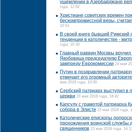
ущемлении в Азербайджане рел
года, 12:02
Христиане советских времен по
бескомпромиссной веры, считае
10:51
В своей книге бывший Римский 
тенденции в католичестве - мит
года, 10:30
Главный раввин Москвы вручил
Якобовица председателю Европ
зампреду Еврокомиссии
24 мая 20
Путин в поздравлении патриарх
отмечает его огромный авторите
мая 2018 года, 10:00
Сербский патриарх выступил в 
церкви
23 мая 2018 года, 18:42
Капсулу с грамотой патриарха К
собора в Элисте
23 мая 2018 года, 
Католические епископы попросил
прохождения воинской службы д
священников
23 мая 2018 года, 14:1