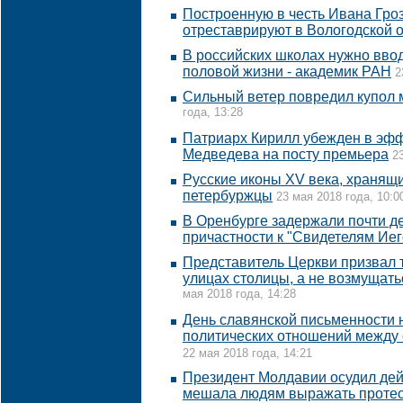
Построенную в честь Ивана Гроз
отреставрируют в Вологодской 
В российских школах нужно ввод
половой жизни - академик РАН
2
Сильный ветер повредил купол 
года, 13:28
Патриарх Кирилл убежден в эф
Медведева на посту премьера
2
Русские иконы XV века, хранящи
петербуржцы
23 мая 2018 года, 10:0
В Оренбурге задержали почти д
причастности к "Свидетелям Ие
Представитель Церкви призвал 
улицах столицы, а не возмущат
мая 2018 года, 14:28
День славянской письменности 
политических отношений между 
22 мая 2018 года, 14:21
Президент Молдавии осудил дей
мешала людям выражать протес