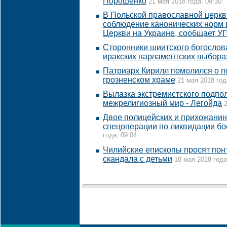
Порошенко
21 мая 2018 года, 09:30
В Польской православной церкв
соблюдение канонических норм 
Церкви на Украине, сообщает У
Сторонники шиитского богослов
иракских парламентских выбора
Патриарх Кирилл помолился о п
грозненском храме
21 мая 2018 год
Вылазка экстремистского подпол
межрелигиозный мир - Легойда
Двое полицейских и прихожанин
спецоперации по ликвидации бо
года, 09:04
Чилийские епископы просят понт
скандала с детьми
18 мая 2018 года