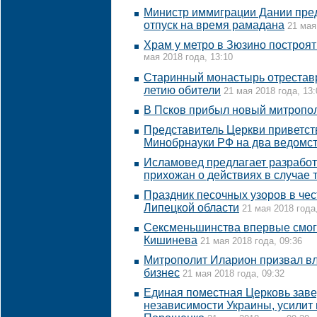
Министр иммиграции Дании пред
отпуск на время рамадана
21 мая
Храм у метро в Зюзино построят
мая 2018 года, 13:10
Старинный монастырь отреставр
летию обители
21 мая 2018 года, 13:
В Псков прибыл новый митропо
Представитель Церкви приветст
Минобрнауки РФ на два ведомс
Исламовед предлагает разработ
прихожан о действиях в случае 
Праздник песочных узоров в чес
Липецкой области
21 мая 2018 года
Сексменьшинства впервые смог
Кишинева
21 мая 2018 года, 09:36
Митрополит Иларион призвал в
бизнес
21 мая 2018 года, 09:32
Единая поместная Церковь зав
независимости Украины, усилит 