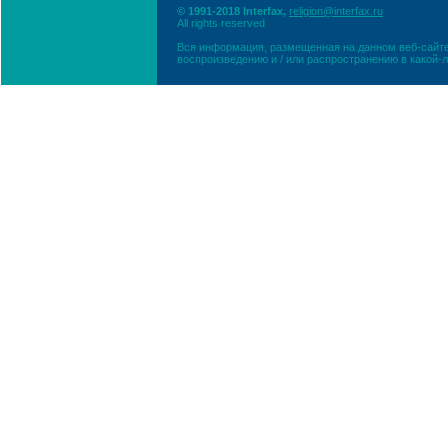
© 1991-2018 Interfax,
religion@interfax.ru
All rights reserved
Вся информация, размещенная на данном веб-сайте
воспроизведению и / или распространению в какой-