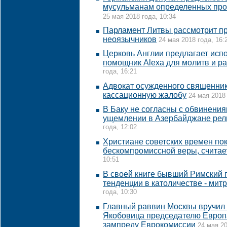
мусульманам определенных про
25 мая 2018 года, 10:34
Парламент Литвы рассмотрит п
неоязычников
24 мая 2018 года, 16:
Церковь Англии предлагает исп
помощник Alexa для молитв и р
года, 16:21
Адвокат осужденного священник
кассационную жалобу
24 мая 2018 
В Баку не согласны с обвинени
ущемлении в Азербайджане рел
года, 12:02
Христиане советских времен по
бескомпромиссной веры, считае
10:51
В своей книге бывший Римский 
тенденции в католичестве - мит
года, 10:30
Главный раввин Москвы вручил
Якобовица председателю Европ
зампреду Еврокомиссии
24 мая 20