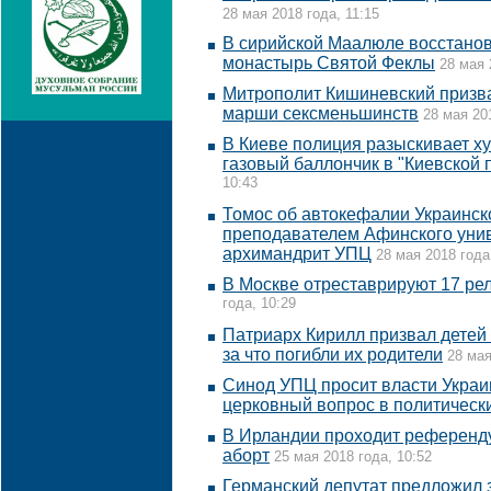
28 мая 2018 года, 11:15
В сирийской Маалюле восстано
монастырь Святой Феклы
28 мая 
Митрополит Кишиневский призва
марши сексменьшинств
28 мая 20
В Киеве полиция разыскивает х
газовый баллончик в "Киевской 
10:43
Томос об автокефалии Украинско
преподавателем Афинского унив
архимандрит УПЦ
28 мая 2018 года
В Москве отреставрируют 17 ре
года, 10:29
Патриарх Кирилл призвал детей
за что погибли их родители
28 мая
Синод УПЦ просит власти Украи
церковный вопрос в политическ
В Ирландии проходит референд
аборт
25 мая 2018 года, 10:52
Германский депутат предложил 