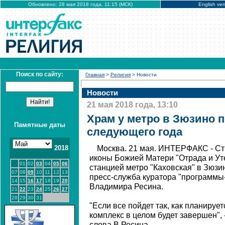
Обновлено: 28 мая 2018 года, 11:15 (МСК)
English ver
Поиск по сайту:
Главная
>
Религия
> Новости
Новости
21 мая 2018 года, 13:10
Храм у метро в Зюзино п
Памятные даты
следующего года
2018
Москва. 21 мая. ИНТЕРФАКС - Ст
иконы Божией Матери "Отрада и Ут
01
02
03
04
05
06
станцией метро "Каховская" в Зюзи
07
08
09
10
11
12
13
пресс-служба куратора "программы-
14
15
16
17
18
19
20
Владимира Ресина.
21
22
23
24
25
26
27
28
29
30
31
"Если все пойдет так, как планирует
комплекс в целом будет завершен",
слова В.Ресина.