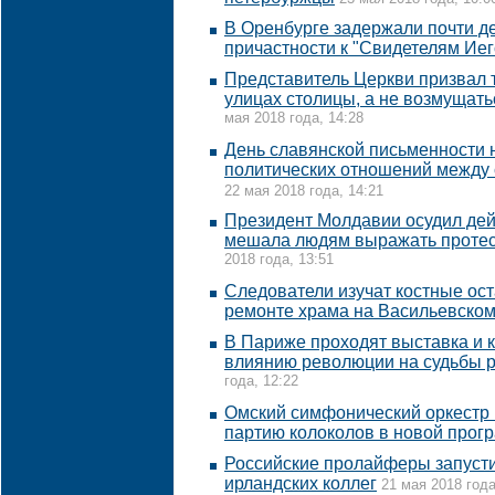
В Оренбурге задержали почти д
причастности к "Свидетелям Ие
Представитель Церкви призвал 
улицах столицы, а не возмущат
мая 2018 года, 14:28
День славянской письменности 
политических отношений между 
22 мая 2018 года, 14:21
Президент Молдавии осудил дей
мешала людям выражать протес
2018 года, 13:51
Следователи изучат костные ос
ремонте храма на Васильевском
В Париже проходят выставка и
влиянию революции на судьбы р
года, 12:22
Омский симфонический оркестр 
партию колоколов в новой прог
Российские пролайферы запуст
ирландских коллег
21 мая 2018 года