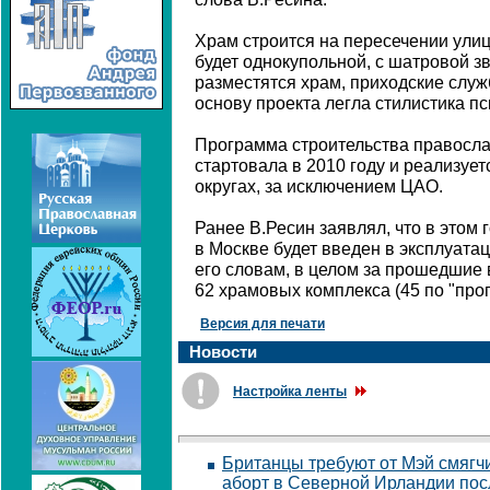
Храм строится на пересечении улиц
будет однокупольной, с шатровой 
разместятся храм, приходские служ
основу проекта легла стилистика пс
Программа строительства правосл
стартовала в 2010 году и реализуе
округах, за исключением ЦАО.
Ранее В.Ресин заявлял, что в этом 
в Москве будет введен в эксплуата
его словам, в целом за прошедшие 
62 храмовых комплекса (45 по "прог
Версия для печати
Новости
Настройка ленты
Британцы требуют от Мэй смягч
аборт в Северной Ирландии по