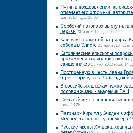
Путин в поздравлении патриарх
отмечает его огромный авторите
мая 2018 года, 10:00
Сербский патриарх выступил в 
церкви
23 мая 2018 года, 18:42
Капсулу с грамотой патриарха К
собора в Элисте
23 мая 2018 года, 
Католические епископы попросил
прохождения воинской службы д
священников
23 мая 2018 года, 14:1
Построенную в честь Ивана Гроз
отреставрируют в Вологодской 
В российских школах нужно ввод
половой жизни - академик РАН
2
Сильный ветер повредил купол 
года, 13:28
Патриарх Кирилл убежден в эф
Медведева на посту премьера
2
Русские иконы XV века, хранящи
петербуржцы
23 мая 2018 года, 10:0