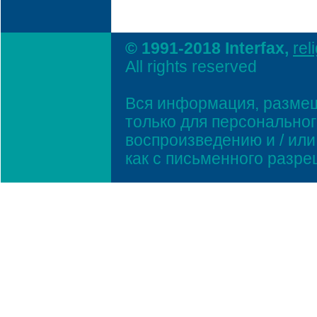
© 1991-2018 Interfax,
rel
All rights reserved
Вся информация, размещ
только для персонально
воспроизведению и / ил
как с письменного разр