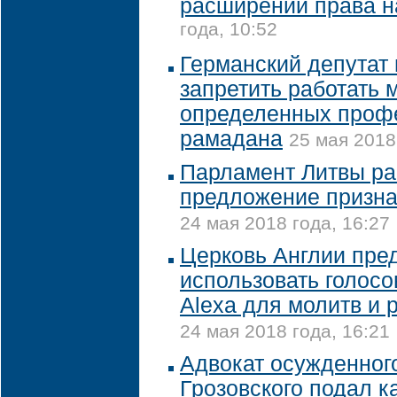
расширении права н
года, 10:52
Германский депутат
запретить работать
определенных профе
рамадана
25 мая 2018
Парламент Литвы ра
предложение призна
24 мая 2018 года, 16:27
Церковь Англии пре
использовать голос
Alexa для молитв и 
24 мая 2018 года, 16:21
Адвокат осужденног
Грозовского подал 