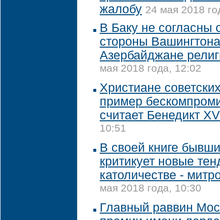
жалобу
24 мая 2018 го
В Баку не согласны 
стороны Вашингтона
Азербайджане религ
мая 2018 года, 12:02
Христиане советски
пример бескомпроми
считает Бенедикт XV
10:51
В своей книге бывш
критикует новые тен
католичестве - митр
мая 2018 года, 10:30
Главный раввин Мос