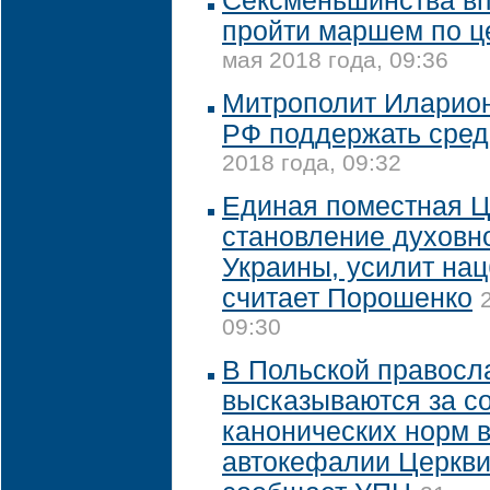
Сексменьшинства вп
пройти маршем по ц
мая 2018 года, 09:36
Митрополит Иларион
РФ поддержать сред
2018 года, 09:32
Единая поместная Ц
становление духовн
Украины, усилит нац
считает Порошенко
09:30
В Польской правосл
высказываются за с
канонических норм в
автокефалии Церкви