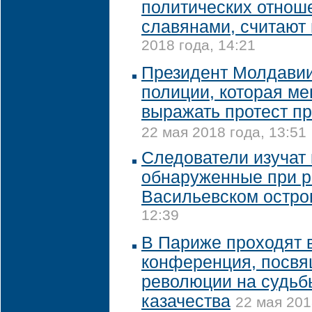
политических отнош
славянами, считают 
2018 года, 14:21
Президент Молдавии
полиции, которая м
выражать протест п
22 мая 2018 года, 13:51
Следователи изучат 
обнаруженные при р
Васильевском остро
12:39
В Париже проходят 
конференция, посв
революции на судьб
казачества
22 мая 201