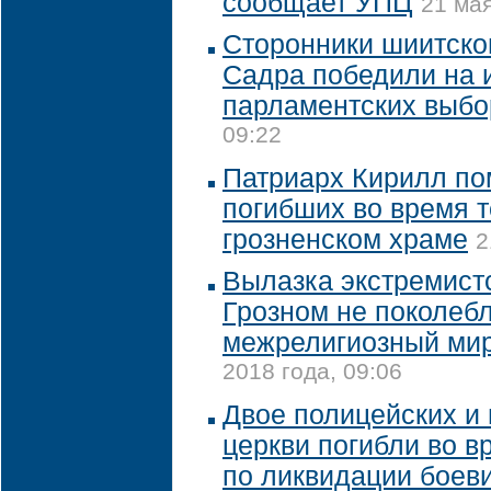
сообщает УПЦ
21 мая
Сторонники шиитског
Садра победили на 
парламентских выбо
09:22
Патриарх Кирилл по
погибших во время т
грозненском храме
2
Вылазка экстремистс
Грозном не поколеб
межрелигиозный мир
2018 года, 09:06
Двое полицейских и
церкви погибли во 
по ликвидации боеви