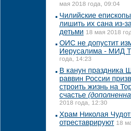
мая 2018 года, 09:04
Чилийские епископы
лишить их сана из-з
детьми
18 мая 2018 год
ОИС не допустит из
Иерусалима - МИД 
года, 14:23
В канун праздника 
раввин России приз
строить жизнь на То
счастье
(дополненна
2018 года, 12:30
Храм Николая Чудот
отреставрируют
18 м