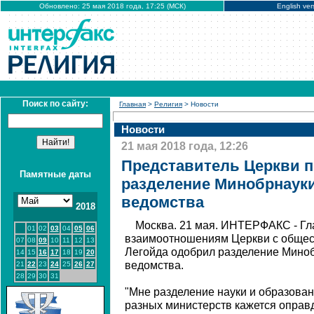
Обновлено: 25 мая 2018 года, 17:25 (МСК)
English ver
Поиск по сайту:
Главная
>
Религия
> Новости
Новости
21 мая 2018 года, 12:26
Представитель Церкви п
Памятные даты
разделение Минобрнауки
ведомства
2018
Москва. 21 мая. ИНТЕРФАКС - Гл
01
02
03
04
05
06
взаимоотношениям Церкви с обще
07
08
09
10
11
12
13
Легойда одобрил разделение Миноб
14
15
16
17
18
19
20
ведомства.
21
22
23
24
25
26
27
28
29
30
31
"Мне разделение науки и образован
разных министерств кажется опра