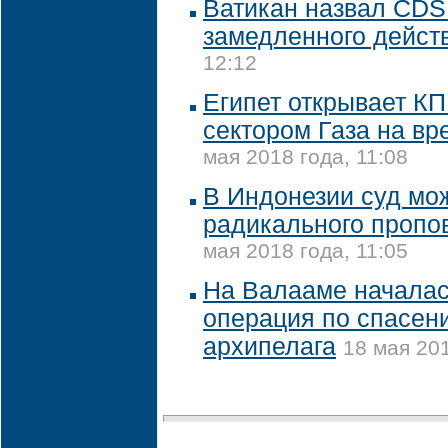
Ватикан назвал CDS
замедленного дейст
12:12
Египет открывает КП
сектором Газа на в
мая 2018 года, 11:08
В Индонезии суд мо
радикального пропов
мая 2018 года, 11:05
На Валааме начала
операция по спасен
архипелага
18 мая 201