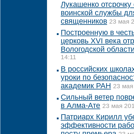
Лукашенко отсрочку
воинской службы дл
священников
23 мая 2
Построенную в честь
церковь XVI века от
Вологодской област
14:11
В российских школа
уроки по безопаснос
академик РАН
23 мая
Сильный ветер повр
в Алма-Ате
23 мая 201
Патриарх Кирилл уб
эффективности рабо
посту премьера
23 ма