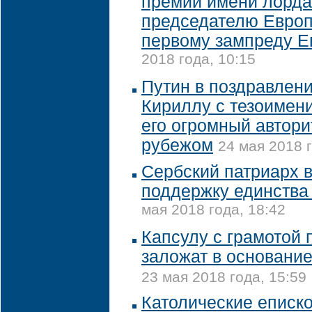
премии имени лорда
председателю Европ
первому зампреду Е
2018 года, 10:15
Путин в поздравлен
Кириллу с тезоимен
его огромный автори
рубежом
24 мая 2018 г
Сербский патриарх 
поддержку единства
мая 2018 года, 18:42
Капсулу с грамотой
заложат в основание
23 мая 2018 года, 15:59
Католические еписк