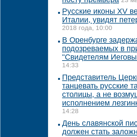
Русские иконы XV в
Италии, увидят пет
2018 года, 10:00
В Оренбурге задерж
подозреваемых в пр
"Свидетелям Иеговы
14:33
Представитель Церк
танцевать русские т
столицы, а не возму
исполнением лезгин
14:28
День славянской пи
должен стать залож