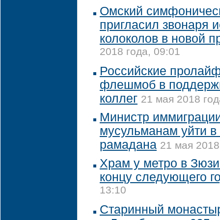
Омский симфоническ
пригласил звонаря 
колоколов в новой 
2018 года, 09:01
Российские пролайф
флешмоб в поддерж
коллег
21 мая 2018 год
Министр иммиграции
мусульманам уйти в 
рамадана
21 мая 2018
Храм у метро в Зюзи
концу следующего г
13:10
Старинный монастыр