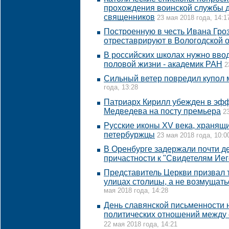
прохождения воинской службы д
священников
23 мая 2018 года, 14:1
Построенную в честь Ивана Гроз
отреставрируют в Вологодской 
В российских школах нужно ввод
половой жизни - академик РАН
2
Сильный ветер повредил купол 
года, 13:28
Патриарх Кирилл убежден в эф
Медведева на посту премьера
2
Русские иконы XV века, хранящи
петербуржцы
23 мая 2018 года, 10:0
В Оренбурге задержали почти д
причастности к "Свидетелям Ие
Представитель Церкви призвал 
улицах столицы, а не возмущат
мая 2018 года, 14:28
День славянской письменности 
политических отношений между 
22 мая 2018 года, 14:21