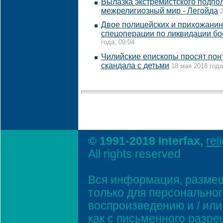
Вылазка экстремистского подпол
межрелигиозный мир - Легойда
Двое полицейских и прихожанин
спецоперации по ликвидации бо
года, 09:04
Чилийские епископы просят понт
скандала с детьми
18 мая 2018 года
© 1991-2018 Interfax,
rel
All rights reserved
Вся информация, размещ
только для персонально
воспроизведению и / ил
как с письменного разр