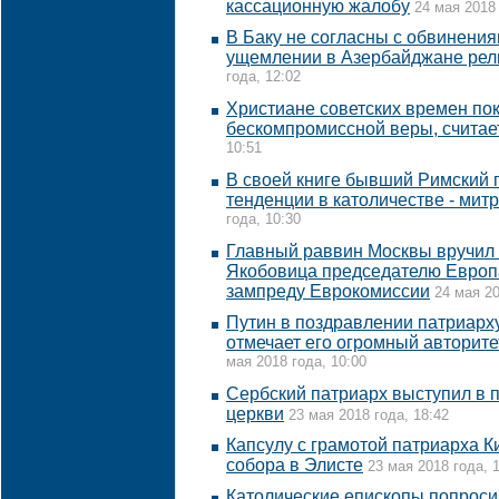
кассационную жалобу
24 мая 2018 
В Баку не согласны с обвинени
ущемлении в Азербайджане рел
года, 12:02
Христиане советских времен по
бескомпромиссной веры, считае
10:51
В своей книге бывший Римский 
тенденции в католичестве - мит
года, 10:30
Главный раввин Москвы вручил
Якобовица председателю Европ
зампреду Еврокомиссии
24 мая 20
Путин в поздравлении патриарх
отмечает его огромный авторите
мая 2018 года, 10:00
Сербский патриарх выступил в 
церкви
23 мая 2018 года, 18:42
Капсулу с грамотой патриарха К
собора в Элисте
23 мая 2018 года, 
Католические епископы попросил