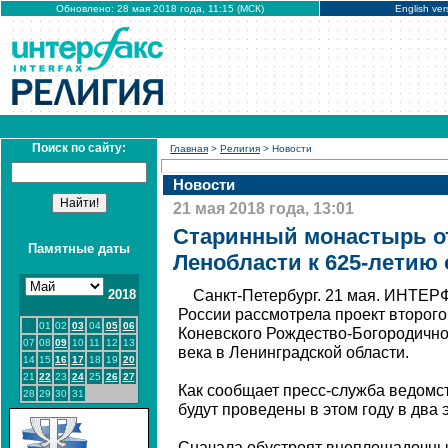
Обновлено: 28 мая 2018 года, 11:15 (МСК)
English ver
Поиск по сайту:
Главная
>
Религия
> Новости
Новости
21 мая 2018 года, 13:01
Старинный монастырь о
Памятные даты
Ленобласти к 625-летию
2018
Санкт-Петербург. 21 мая. ИНТЕРФ
России рассмотрела проект второго
01
02
03
04
05
06
Коневского Рождество-Богородично
07
08
09
10
11
12
13
века в Ленинградской области.
14
15
16
17
18
19
20
21
22
23
24
25
26
27
Как сообщает пресс-служба ведомст
28
29
30
31
будут проведены в этом году в два 
Сначала обустроят внеплощадочны