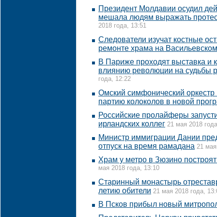
Президент Молдавии осудил дей
мешала людям выражать протес
2018 года, 13:51
Следователи изучат костные ос
ремонте храма на Васильевском
В Париже проходят выставка и
влиянию революции на судьбы р
года, 12:22
Омский симфонический оркестр 
партию колоколов в новой прог
Российские пролайферы запуст
ирландских коллег
21 мая 2018 года
Министр иммиграции Дании пред
отпуск на время рамадана
21 мая
Храм у метро в Зюзино построят
мая 2018 года, 13:10
Старинный монастырь отреставр
летию обители
21 мая 2018 года, 13:
В Псков прибыл новый митропо