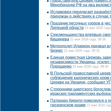
Представитель Церкви приветст
Минобрнауки РФ на два ведомс
Исламовед предлагает разработ
прихожан о действиях в случае 
Праздник песочных узоров в чес
Липецкой области
21 мая 2018 года
Сексменьшинства впервые смог
Кишинева
21 мая 2018 года, 09:36
Митрополит Иларион призвал в
бизнес
21 мая 2018 года, 09:32
Единая поместная Церковь зав
независимости Украины, усилит 
Порошенко
21 мая 2018 года, 09:30
В Польской православной церкв
соблюдение канонических норм 
Церкви на Украине, сообщает У
Сторонники шиитского богослов
иракских парламентских выбора
Патриарх Кирилл помолился о п
грозненском храме
21 мая 2018 год