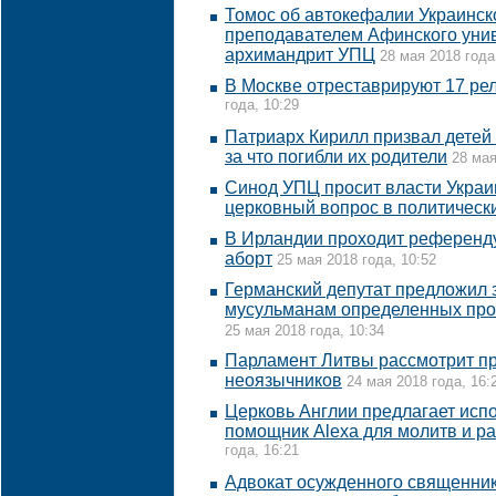
Томос об автокефалии Украинско
преподавателем Афинского унив
архимандрит УПЦ
28 мая 2018 года
В Москве отреставрируют 17 ре
года, 10:29
Патриарх Кирилл призвал детей
за что погибли их родители
28 мая
Синод УПЦ просит власти Украи
церковный вопрос в политическ
В Ирландии проходит референд
аборт
25 мая 2018 года, 10:52
Германский депутат предложил 
мусульманам определенных про
25 мая 2018 года, 10:34
Парламент Литвы рассмотрит п
неоязычников
24 мая 2018 года, 16:
Церковь Англии предлагает исп
помощник Alexa для молитв и р
года, 16:21
Адвокат осужденного священник