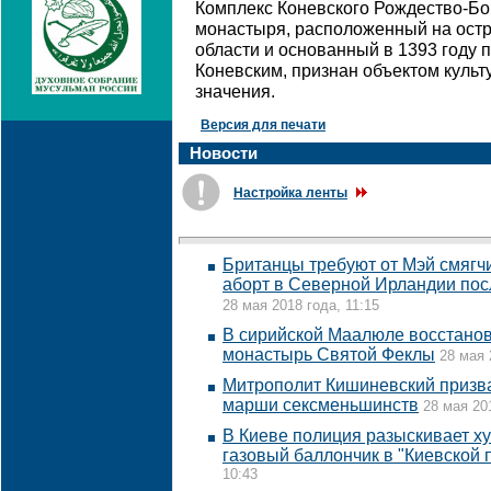
Комплекс Коневского Рождество-Бо
монастыря, расположенный на остр
области и основанный в 1393 году
Коневским, признан объектом куль
значения.
Версия для печати
Новости
Настройка ленты
Британцы требуют от Мэй смягч
аборт в Северной Ирландии по
28 мая 2018 года, 11:15
В сирийской Маалюле восстано
монастырь Святой Феклы
28 мая 
Митрополит Кишиневский призва
марши сексменьшинств
28 мая 20
В Киеве полиция разыскивает х
газовый баллончик в "Киевской 
10:43