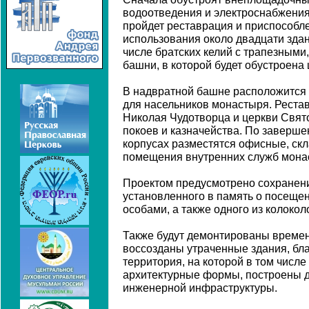
водоотведения и электроснабжения 
пройдет реставрация и приспособл
использования около двадцати здан
числе братских келий с трапезными,
башни, в которой будет обустроена 
В надвратной башне расположится 
для насельников монастыря. Реста
Николая Чудотворца и церкви Свят
покоев и казначейства. По заверше
корпусах разместятся офисные, скл
помещения внутренних служб мона
Проектом предусмотрено сохранени
установленного в память о посеще
особами, а также одного из колокол
Также будут демонтированы времен
воссозданы утраченные здания, бл
территория, на которой в том числ
архитектурные формы, построены 
инженерной инфраструктуры.