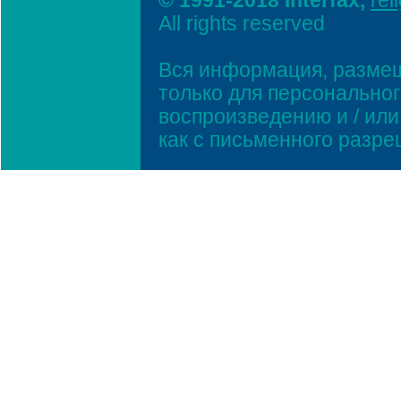
© 1991-2018 Interfax,
rel
All rights reserved
Вся информация, размещ
только для персонально
воспроизведению и / ил
как с письменного разр