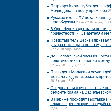
Патриарх Кирилл убежден в эф
Медведева на посту премьера
2
Русские иконы XV века, хранящи
петербуржцы
23 мая 2018 года, 10:0
В Оренбурге задержали почти д
причастности к "Свидетелям Ие
Представитель Церкви призвал 
улицах столицы, а не возмущат
мая 2018 года, 14:28
День славянской письменности 
политических отношений между 
22 мая 2018 года, 14:21
Президент Молдавии осудил дей
мешала людям выражать протес
2018 года, 13:51
Следователи изучат костные ос
ремонте храма на Васильевском
В Париже проходят выставка и
влиянию революции на судьбы р
года, 12:22