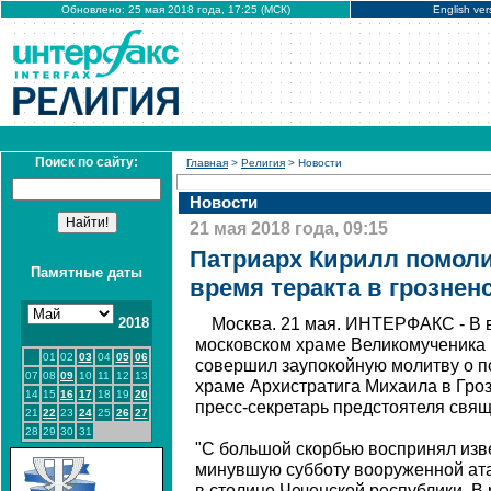
Обновлено: 25 мая 2018 года, 17:25 (МСК)
English ver
Поиск по сайту:
Главная
>
Религия
> Новости
Новости
21 мая 2018 года, 09:15
Патриарх Кирилл помоли
Памятные даты
время теракта в грознен
2018
Москва. 21 мая. ИНТЕРФАКС - В в
московском храме Великомученика
01
02
03
04
05
06
совершил заупокойную молитву о п
07
08
09
10
11
12
13
храме Архистратига Михаила в Гро
14
15
16
17
18
19
20
пресс-секретарь предстоятеля свя
21
22
23
24
25
26
27
28
29
30
31
"С большой скорбью воспринял изв
минувшую субботу вооруженной ата
в столице Чеченской республики. В