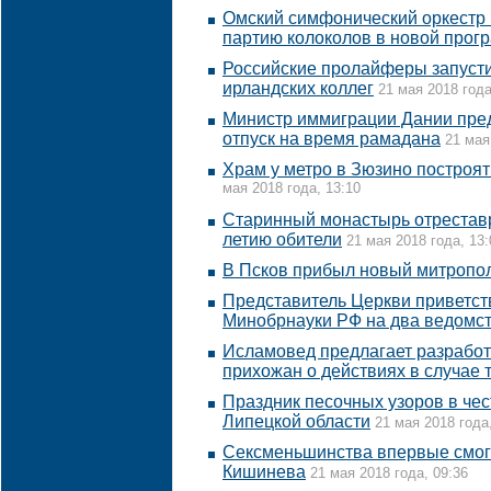
Омский симфонический оркестр 
партию колоколов в новой прог
Российские пролайферы запуст
ирландских коллег
21 мая 2018 года
Министр иммиграции Дании пред
отпуск на время рамадана
21 мая
Храм у метро в Зюзино построят
мая 2018 года, 13:10
Старинный монастырь отреставр
летию обители
21 мая 2018 года, 13:
В Псков прибыл новый митропо
Представитель Церкви приветст
Минобрнауки РФ на два ведомс
Исламовед предлагает разработ
прихожан о действиях в случае 
Праздник песочных узоров в чес
Липецкой области
21 мая 2018 года
Сексменьшинства впервые смог
Кишинева
21 мая 2018 года, 09:36