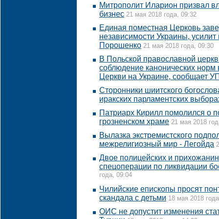
Митрополит Иларион призвал в
бизнес
21 мая 2018 года, 09:32
Единая поместная Церковь зав
независимости Украины, усилит 
Порошенко
21 мая 2018 года, 09:30
В Польской православной церкв
соблюдение канонических норм 
Церкви на Украине, сообщает У
Сторонники шиитского богослов
иракских парламентских выбора
Патриарх Кирилл помолился о п
грозненском храме
21 мая 2018 год
Вылазка экстремистского подпол
межрелигиозный мир - Легойда
Двое полицейских и прихожанин
спецоперации по ликвидации бо
года, 09:04
Чилийские епископы просят понт
скандала с детьми
18 мая 2018 года
ОИС не допустит изменения ста