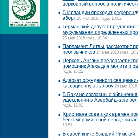
церковный вопрос в политическ
В Ирландии проходит референд
аборт
25 мая 2018 года, 10:52
Германский депутат предложил 
мусульманам определенных про
25 мая 2018 года, 10:34
Парламент Литвы рассмотрит п
неоязычников
24 мая 2018 года, 16:
Церковь Англии предлагает исп
помощник Alexa для молитв и р
года, 16:21
Адвокат осужденного священник
кассационную жалобу
24 мая 2018 
В Баку не согласны с обвинени
ущемлении в Азербайджане рел
года, 12:02
Христиане советских времен по
бескомпромиссной веры, считае
10:51
В своей книге бывший Римский 