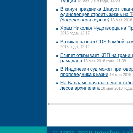
Турции
18 мая 2018 года, 14:23
В канун праздника Шавуот глав
единоверцев строить жизнь на Т
(дополненная версия)
18 мая 2018 
Храм Николая Чудотворца на П
2018 года, 12:17
Ватикан назвал CDS бомбой за
2018 года, 12:12
Египет открывает КПП на границ
рамадана
18 мая 2018 года, 11:08
В Индонезии суд может пригово
проповедника к казни
18 мая 2018 
На Валааме началась масштабн
лесов архипелага
18 мая 2018 года,