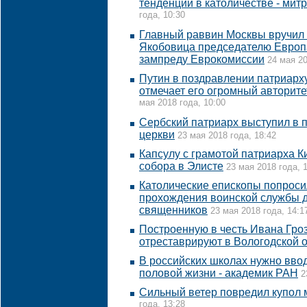
тенденции в католичестве - мит
года, 10:30
Главный раввин Москвы вручил
Якобовица председателю Европ
зампреду Еврокомиссии
24 мая 20
Путин в поздравлении патриарх
отмечает его огромный авторите
мая 2018 года, 10:00
Сербский патриарх выступил в 
церкви
23 мая 2018 года, 18:42
Капсулу с грамотой патриарха К
собора в Элисте
23 мая 2018 года, 
Католические епископы попросил
прохождения воинской службы д
священников
23 мая 2018 года, 14:1
Построенную в честь Ивана Гроз
отреставрируют в Вологодской 
В российских школах нужно ввод
половой жизни - академик РАН
2
Сильный ветер повредил купол 
года, 13:28