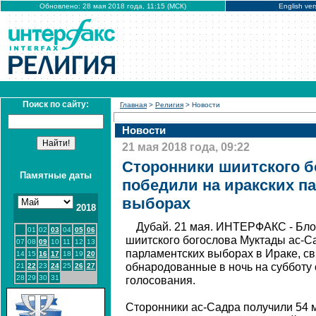
Обновлено: 28 мая 2018 года, 11:15 (МСК)
English ver
Поиск по сайту:
Главная
>
Религия
> Новости
Новости
21 мая 2018 года, 09:22
Сторонники шиитского б
Памятные даты
победили на иракских п
выборах
2018
Дубай. 21 мая. ИНТЕРФАКС - Бло
01
02
03
04
05
06
шиитского богослова Муктады ас-С
07
08
09
10
11
12
13
парламентских выборах в Ираке, с
14
15
16
17
18
19
20
обнародованные в ночь на субботу
21
22
23
24
25
26
27
28
29
30
31
голосования.
Сторонники ас-Садра получили 54 