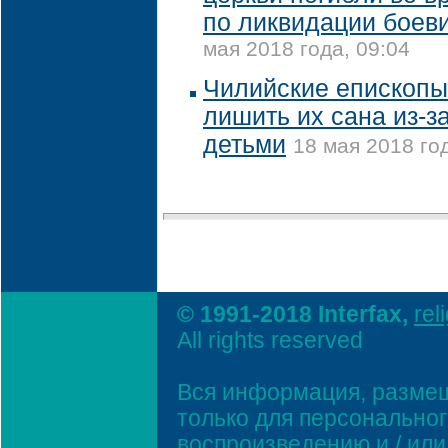
по ликвидации боеви
мая 2018 года, 09:04
Чилийские епископы
лишить их сана из-з
детьми
18 мая 2018 год
© 1991-2018 Interfax,
rel
All rights reserved
Вся информация, размещ
только для персонально
воспроизведению и / ил