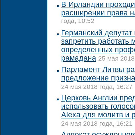
В Ирландии проходи
расширении права н
года, 10:52
Германский депутат
запретить работать
определенных профе
рамадана
25 мая 2018
Парламент Литвы ра
предложение призна
24 мая 2018 года, 16:27
Церковь Англии пре
использовать голос
Alexa для молитв и 
24 мая 2018 года, 16:21
Адвокат осужденног