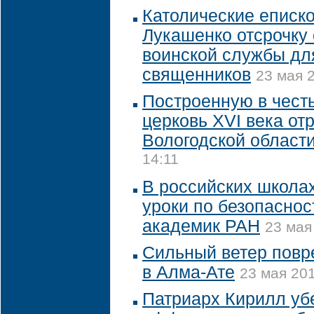
Католические еписк
Лукашенко отсрочку
воинской службы дл
священников
23 мая 2
Построенную в честь
церковь XVI века от
Вологодской област
14:11
В российских школа
уроки по безопаснос
академик РАН
23 мая
Сильный ветер повр
в Алма-Ате
23 мая 201
Патриарх Кирилл уб