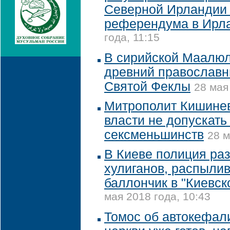
Северной Ирландии
референдума в Ирл
года, 11:15
В сирийской Маалюл
древний православ
Святой Феклы
28 мая
Митрополит Кишинев
власти не допускат
сексменьшинств
28 м
В Киеве полиция ра
хулиганов, распыли
баллончик в "Киевск
мая 2018 года, 10:43
Томос об автокефал