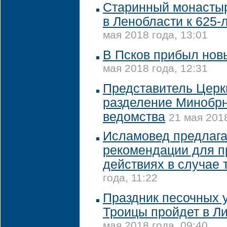
Старинный монастыр
в Ленобласти к 625-
мая 2018 года, 13:01
В Псков прибыл нов
мая 2018 года, 12:31
Представитель Церк
разделение Минобрн
ведомства
21 мая 2018
Исламовед предлага
рекомендации для п
действиях в случае 
года, 11:22
Праздник песочных у
Троицы пройдет в Л
мая 2018 года, 09:40