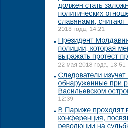
должен стать залож
политических отнош
славянами, считают 
2018 года, 14:21
Президент Молдавии
полиции, которая м
выражать протест п
22 мая 2018 года, 13:51
Следователи изучат 
обнаруженные при р
Васильевском остро
12:39
В Париже проходят 
конференция, посв
революции на судьб