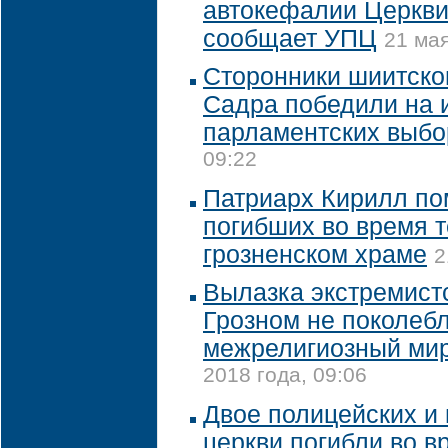
автокефалии Церкви
сообщает УПЦ
21 мая
Сторонники шиитског
Садра победили на 
парламентских выбо
09:22
Патриарх Кирилл по
погибших во время т
грозненском храме
2
Вылазка экстремистс
Грозном не поколеб
межрелигиозный мир
2018 года, 09:06
Двое полицейских и
церкви погибли во 