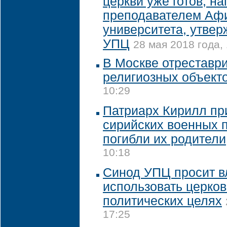
церкви уже готов, н
преподавателем Аф
университета, утве
УПЦ
28 мая 2018 года,
В Москве отреставр
религиозных объект
10:29
Патриарх Кирилл пр
сирийских военных п
погибли их родители
10:18
Синод УПЦ просит в
использовать церков
политических целях
17:25