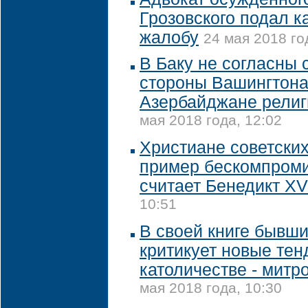
Грозовского подал 
жалобу
24 мая 2018 го
В Баку не согласны 
стороны Вашингтона
Азербайджане религ
мая 2018 года, 12:02
Христиане советски
пример бескомпроми
считает Бенедикт XV
10:51
В своей книге бывш
критикует новые тен
католичестве - митр
мая 2018 года, 10:30