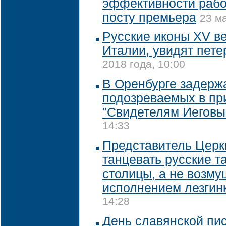
эффективности рабо
посту премьера
23 ма
Русские иконы XV в
Италии, увидят пет
2018 года, 10:00
В Оренбурге задерж
подозреваемых в пр
"Свидетелям Иеговы
14:33
Представитель Церк
танцевать русские т
столицы, а не возму
исполнением лезгин
14:28
День славянской пи