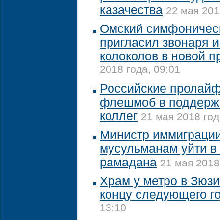
казачества
22 мая 201
Омский симфоническ
пригласил звонаря 
колоколов в новой 
2018 года, 09:01
Российские пролайф
флешмоб в поддерж
коллег
21 мая 2018 год
Министр иммиграции
мусульманам уйти в 
рамадана
21 мая 2018
Храм у метро в Зюзи
концу следующего г
13:10