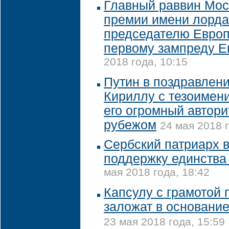
Главный раввин Мос
премии имени лорда
председателю Европ
первому зампреду Е
2018 года, 10:15
Путин в поздравлен
Кириллу с тезоимен
его огромный автори
рубежом
24 мая 2018 г
Сербский патриарх 
поддержку единства
мая 2018 года, 18:42
Капсулу с грамотой
заложат в основание
23 мая 2018 года, 15:59