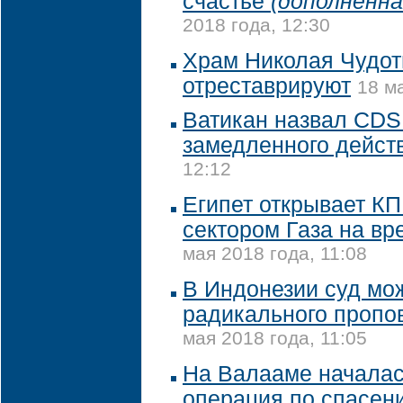
счастье
(дополненна
2018 года, 12:30
Храм Николая Чудот
отреставрируют
18 м
Ватикан назвал CDS
замедленного дейст
12:12
Египет открывает КП
сектором Газа на в
мая 2018 года, 11:08
В Индонезии суд мо
радикального пропов
мая 2018 года, 11:05
На Валааме начала
операция по спасен