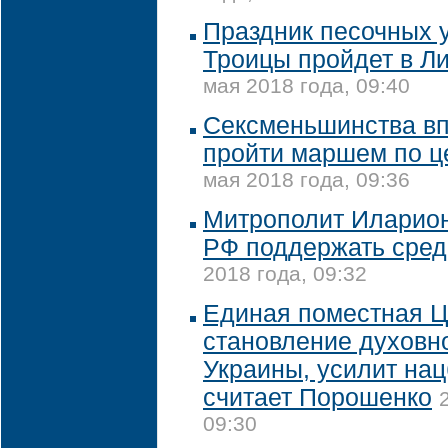
Праздник песочных у
Троицы пройдет в Л
мая 2018 года, 09:40
Сексменьшинства вп
пройти маршем по ц
мая 2018 года, 09:36
Митрополит Иларион
РФ поддержать сред
2018 года, 09:32
Единая поместная Ц
становление духовн
Украины, усилит нац
считает Порошенко
09:30