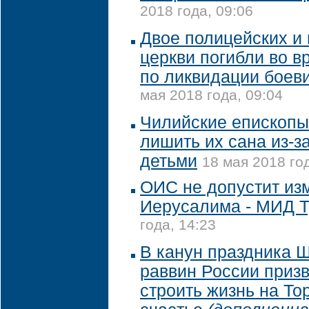
2018 года, 09:06
Двое полицейских и
церкви погибли во 
по ликвидации боеви
мая 2018 года, 09:04
Чилийские епископы
лишить их сана из-з
детьми
18 мая 2018 год
ОИС не допустит из
Иерусалима - МИД 
года, 14:23
В канун праздника 
раввин России приз
строить жизнь на То