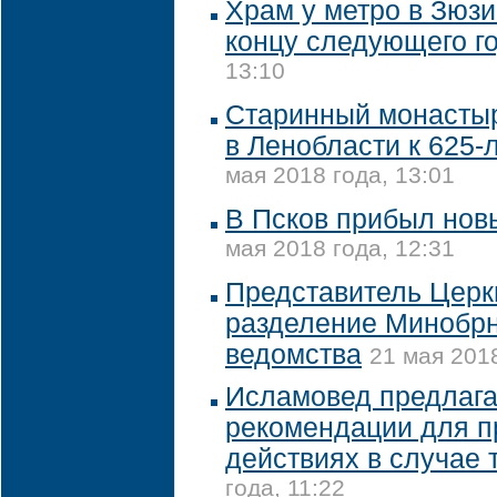
Храм у метро в Зюзи
концу следующего г
13:10
Старинный монастыр
в Ленобласти к 625-
мая 2018 года, 13:01
В Псков прибыл нов
мая 2018 года, 12:31
Представитель Церк
разделение Минобрн
ведомства
21 мая 2018
Исламовед предлага
рекомендации для п
действиях в случае 
года, 11:22