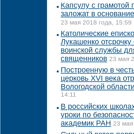
Капсулу с грамотой
заложат в основание
23 мая 2018 года, 15:59
Католические еписк
Лукашенко отсрочку
воинской службы дл
священников
23 мая 2
Построенную в честь
церковь XVI века от
Вологодской област
14:11
В российских школа
уроки по безопаснос
академик РАН
23 мая