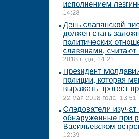
исполнением лезгин
14:28
День славянской пи
должен стать залож
политических отнош
славянами, считают 
2018 года, 14:21
Президент Молдавии
полиции, которая м
выражать протест п
22 мая 2018 года, 13:51
Следователи изучат 
обнаруженные при р
Васильевском остро
12:39