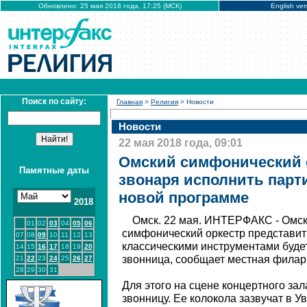
Обновлено: 25 мая 2018 года, 17:25 (МСК)
English ver
Поиск по сайту:
Главная
>
Религия
> Новости
Новости
22 мая 2018 года, 09:01
Омский симфонический 
Памятные даты
звонаря исполнить парт
новой программе
2018
Омск. 22 мая. ИНТЕРФАКС - Омск
01
02
03
04
05
06
симфонический оркестр представит 
07
08
09
10
11
12
13
классическими инструментами будет
14
15
16
17
18
19
20
звонница, сообщает местная филар
21
22
23
24
25
26
27
28
29
30
31
Для этого на сцене концертного за
звонницу. Ее колокола зазвучат в У