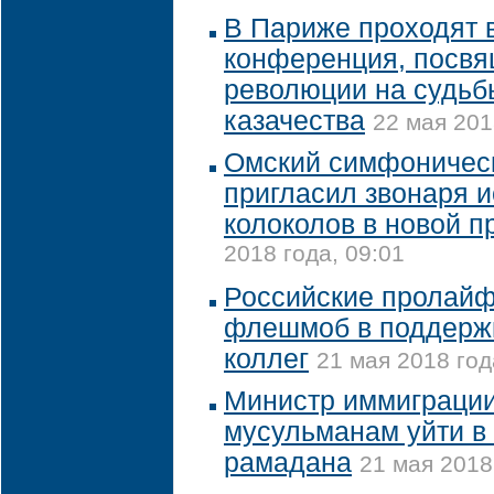
В Париже проходят 
конференция, посв
революции на судьб
казачества
22 мая 201
Омский симфоническ
пригласил звонаря 
колоколов в новой 
2018 года, 09:01
Российские пролайф
флешмоб в поддерж
коллег
21 мая 2018 год
Министр иммиграции
мусульманам уйти в 
рамадана
21 мая 2018