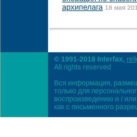
архипелага
18 мая 201
© 1991-2018 Interfax,
rel
All rights reserved
Вся информация, размещ
только для персонально
воспроизведению и / ил
как с письменного разр