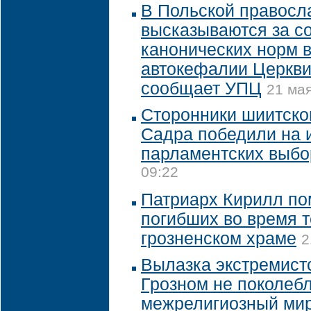
В Польской правосл
высказываются за с
канонических норм в
автокефалии Церкви
сообщает УПЦ
21 мая
Сторонники шиитског
Садра победили на 
парламентских выбо
09:22
Патриарх Кирилл по
погибших во время т
грозненском храме
2
Вылазка экстремистс
Грозном не поколеб
межрелигиозный мир