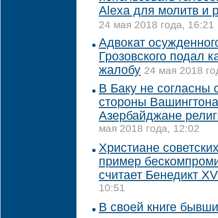
Alexa для молитв и 
24 мая 2018 года, 16:21
Адвокат осужденног
Грозовского подал 
жалобу
24 мая 2018 го
В Баку не согласны 
стороны Вашингтона
Азербайджане религ
мая 2018 года, 12:02
Христиане советски
пример бескомпроми
считает Бенедикт XV
10:51
В своей книге бывш