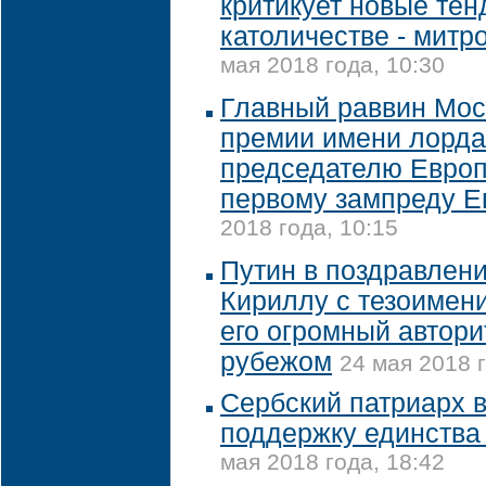
критикует новые тен
католичестве - митр
мая 2018 года, 10:30
Главный раввин Мос
премии имени лорда
председателю Европ
первому зампреду Е
2018 года, 10:15
Путин в поздравлен
Кириллу с тезоимен
его огромный автори
рубежом
24 мая 2018 г
Сербский патриарх 
поддержку единства
мая 2018 года, 18:42