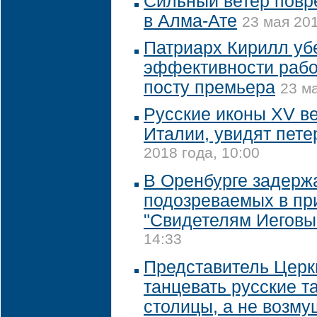
Сильный ветер повр
в Алма-Ате
23 мая 201
Патриарх Кирилл уб
эффективности рабо
посту премьера
23 ма
Русские иконы XV в
Италии, увидят пет
2018 года, 10:00
В Оренбурге задерж
подозреваемых в пр
"Свидетелям Иеговы
14:33
Представитель Церк
танцевать русские т
столицы, а не возму