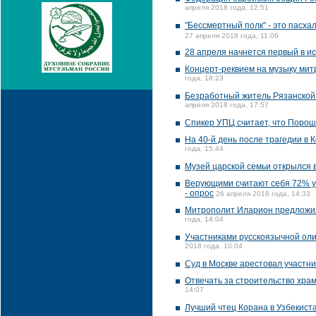
апреля 2018 года, 12:51
"Бессмертный полк" - это пасха
27 апреля 2018 года, 11:06
28 апреля начнется первый в и
Концерт-реквием на музыку мит
года, 18:23
Безработный житель Рязанской 
апреля 2018 года, 17:57
Спикер УПЦ считает, что Порош
На 40-й день после трагедии в 
года, 15:44
Музей царской семьи открылся 
Верующими считают себя 72% ук
- опрос
26 апреля 2018 года, 14:33
Митрополит Иларион предложил 
года, 14:04
Участниками русскоязычной оли
2018 года, 10:04
Суд в Москве арестовал участни
Отвечать за строительство хра
14:07
Лучший чтец Корана в Узбекист