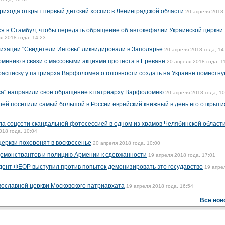
рихода открыт первый детский хоспис в Ленинградской области
20 апреля 2018 
я в Стамбул, чтобы передать обращение об автокефалии Украинской церкви
я 2018 года, 14:23
изации "Свидетели Иеговы" ликвидировали в Заполярье
20 апреля 2018 года, 14
Армению в связи с массовыми акциями протеста в Ереване
20 апреля 2018 года, 1
расписку у патриарха Варфоломея о готовности создать на Украине поместн
ка" направили свое обращение к патриарху Варфоломею
20 апреля 2018 года, 10
лей посетили самый большой в России еврейский книжный в день его открыти
а соцсети скандальной фотосессией в одном из храмов Челябинской области
018 года, 10:04
церкви похоронят в воскресенье
20 апреля 2018 года, 10:00
демонстрантов и полицию Армении к сдержанности
19 апреля 2018 года, 17:01
дент ФЕОР выступил против попыток демонизировать это государство
19 апре
вославной церкви Московского патриархата
19 апреля 2018 года, 16:54
Все нов