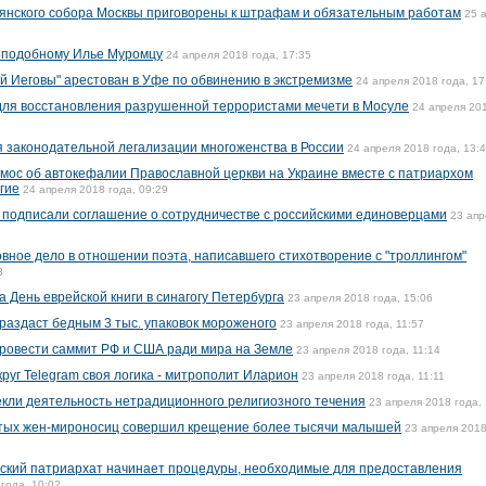
мянского собора Москвы приговорены к штрафам и обязательным работам
25 
реподобному Илье Муромцу
24 апреля 2018 года, 17:35
й Иеговы" арестован в Уфе по обвинению в экстремизме
24 апреля 2018 года, 17
для восстановления разрушенной террористами мечети в Мосуле
24 апреля 20
 законодательной легализации многоженства в России
24 апреля 2018 года, 13:
омос об автокефалии Православной церкви на Украине вместе с патриархом
гие
24 апреля 2018 года, 09:29
 подписали соглашение о сотрудничестве с российскими единоверцами
23 апр
вное дело в отношении поэта, написавшего стихотворение с "троллингом"
3
 День еврейской книги в синагогу Петербурга
23 апреля 2018 года, 15:06
раздаст бедным 3 тыс. упаковок мороженого
23 апреля 2018 года, 11:57
ровести саммит РФ и США ради мира на Земле
23 апреля 2018 года, 11:14
круг Telegram своя логика - митрополит Иларион
23 апреля 2018 года, 11:11
кли деятельность нетрадиционного религиозного течения
23 апреля 2018 года,
вятых жен-мироносиц совершил крещение более тысячи малышей
23 апреля 2018
нский патриархат начинает процедуры, необходимые для предоставления
года, 10:02