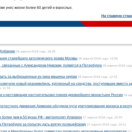
ве унес жизни более 60 детей и взрослых.
На главную стра
 Албанию
28 апреля 2018 года, 18:09
ция старейшего католического храма Москвы
28 апреля 2018 года, 15:50
 связанные с Александром Невским, появятся в Петербурге
28 апреля 2018 года
ать за выброшенные из окна машины окурки
28 апреля 2018 года, 12:52
освятили новый реанимобиль, купленный на средства, поступившие вместо ц
, 11:59
и к реставрации настоятельских покоев древнейшего монастыря России
28 ап
протестного движения Армении обсудили пути урегулирования кризиса в респ
 более чем в 50 вузах РФ - митрополит Иларион
27 апреля 2018 года, 16:55
Петербурге за попытку дать взятку полицейскому
27 апреля 2018 года, 16:11
ссии и Минобороны будут совместно проводить молодежные мероприятия
27