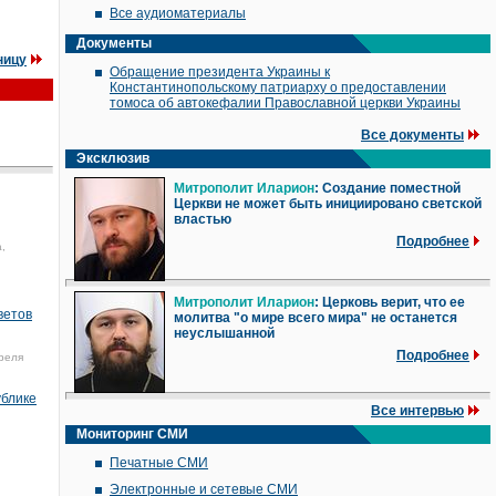
Все аудиоматериалы
Документы
ницу
Обращение президента Украины к
Константинопольскому патриарху о предоставлении
томоса об автокефалии Православной церкви Украины
Все документы
Эксклюзив
Митрополит Иларион
: Создание поместной
Церкви не может быть инициировано светской
властью
Подробнее
,
Митрополит Иларион
: Церковь верит, что ее
ветов
молитва "о мире всего мира" не останется
неуслышанной
Подробнее
реля
ублике
Все интервью
Мониторинг СМИ
Печатные СМИ
Электронные и сетевые СМИ