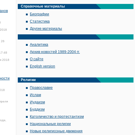
Справочные материалы
ханов
Биографии
Статистика
0
Другие материалы
 2018
26
Аналитика
Архив новостей 1989-2004 гг.
17:48
О сайте
я 2018
English version
нности
Религии
Православие
018
Ислам
преля
Иудаизм
Буддизм
Католичество и протестантизм
года,
Национальные религии
Новые религиозные движения