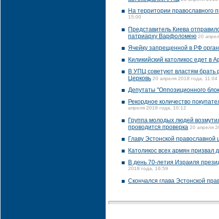
На территории православного п
15:00
Представитель Киева отправилс
патриарху Варфоломею
20 апрел
Ячейку запрещенной в РФ орган
Киликийский католикос едет в 
В УПЦ советуют властям брать 
Церковь
20 апреля 2018 года, 11:04
Депутаты "Оппозиционного бло
Рекордное количество покупате
апреля 2018 года, 10:12
Группа молодых людей возмутил
проводится проверка
20 апреля 2
Главу Эстонской православной 
Католикос всех армян призвал 
В день 70-летия Израиля прези
2018 года, 16:59
Скончался глава Эстонской пра