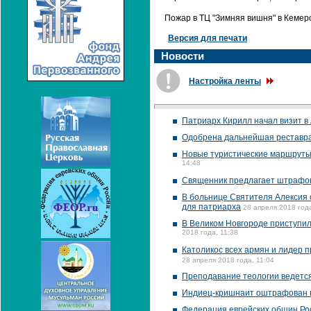
Пожар в ТЦ "Зимняя вишня" в Кемеро
Версия для печати
Новости
Настройка ленты
Патриарх Кирилл начал визит в
Одобрена дальнейшая реставра
Новые туристические маршруты,
14:48
Священник предлагает штрафов
В больнице Святителя Алексия 
для патриарха
28 апреля 2018 года
В Великом Новгороде приступил
2018 года, 11:38
Католикос всех армян и лидер 
28 апреля 2018 года, 11:04
Преподавание теологии ведется
Индиец-кришнаит оштрафован в 
Федерация еврейских общин Ро