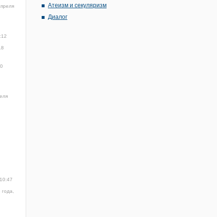
Атеизм и секуляризм
апреля
Диалог
:12
18
40
еля
 10:47
 года,