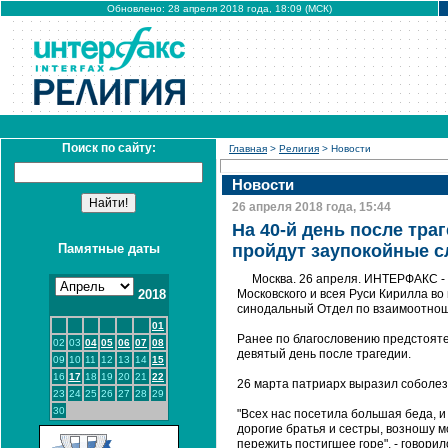
Обновлено: 28 апреля 2018 года, 18:09 (МСК)
Поиск по сайту:
Главная
>
Религия
> Новости
Новости
26 апреля 2018 года, 15:44
На 40-й день после тра
Памятные даты
пройдут заупокойные 
Москва. 26 апреля. ИНТЕРФАКС - 
2018
Московского и всея Руси Кирилла во
синодальный Отдел по взаимоотнош
01
Ранее по благословению предстояте
02
03
04
05
06
07
08
девятый день после трагедии.
09
10
11
12
13
14
15
16
17
18
19
20
21
22
26 марта патриарх выразил соболез
23
24
25
26
27
28
29
30
"Всех нас посетила большая беда, и
дорогие братья и сестры, возношу м
пережить постигшее горе", - говори