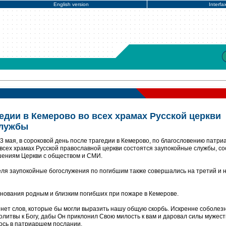
English version
Interfa
гедии в Кемерово во всех храмах Русской церкви
службы
3 мая, в сороковой день после трагедии в Кемерово, по благословению патри
 всех храмах Русской православной церкви состоятся заупокойные службы, с
ениям Церкви с обществом и СМИ.
ля заупокойные богослужения по погибшим также совершались на третий и 
нования родным и близким погибших при пожаре в Кемерове.
 нет слов, которые бы могли выразить нашу общую скорбь. Искренне соболезн
олитвы к Богу, дабы Он приклонил Свою милость к вам и даровал силы мужес
лось в патриаршем послании.