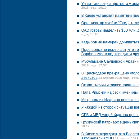
Участники акции протеста у ар
2018 года, 10:10
В Киеве установят памятник п
Организатор ячейки "Свидетеле
ОАЭ готовы выделить $50 млн. 
года, 14:10
Кадыров не намерен добиваться
Порошенко не исключает, что т
Варфоломеем подтвердят и дру
Мусульмане Саудовской Аравии
2018 года, 17:57
В Краснодаре прекращено уголо
атеистов
23 апреля 2018 года, 16:5
Около тысячи человек пришли на
Папа Римский на свои именины 
Митрополит Иларион призвал п
У каждой из сторон ситуации во
СГБ и МВД Азербайджана пресе
Грузинский патриарх в День с
10:12
В Киеве утверждают, что Вселе
автокефалии УПЦ
23 апреля 2018 