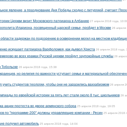
льное явление, а празднование Дня Победы сходно с литургией, считает Про
стории Церкви визит Московского патриарха в Албанию
27 апреля 2018 года, 10:0
рополита Илариона, посвященный царской семье, пройдет в Москве
26 апреля
области задержан по подозрению в осквернении могил на местном кладбище
енко искушает патриарха Варфоломея, как дьявол Христа
26 апреля 2018 года, 
Кемерово во всех храмах Русской церкви пройдут заупокойные службы
26 апрел
в Тобольске
26 апреля 2018 года, 15:38
раинцев, но религия по важности уступает семье и материальной обеспече
учить студентов теологии, чтобы они не заразились ваххабизмом
26 апреля 2
мпиады по еврейской истории за пять лет стали около 8 тыс. школьников
26 а
ка акции протеста во дворе армянского собора
25 апреля 2018 года, 19:05
мов по "программе-200" должны управляющие компании - Ресин
25 апреля 2018 
ане получил автомобиль
25 апреля 2018 года, 14:04