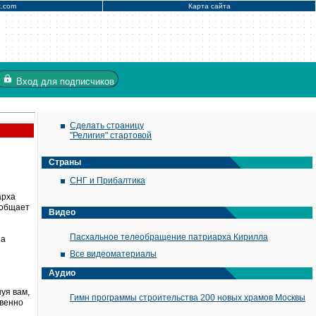
x.com
Карта сайта
Вход
для подписчиков
Сделать страницу
"Религия" стартовой
Страны
СНГ и Прибалтика
арха
ообщает
Видео
Пасхальное телеобращение патриарха Кирилла
на
Все видеоматериалы
Аудио
уя вам,
Гимн программы строительства 200 новых храмов Москвы
твенно