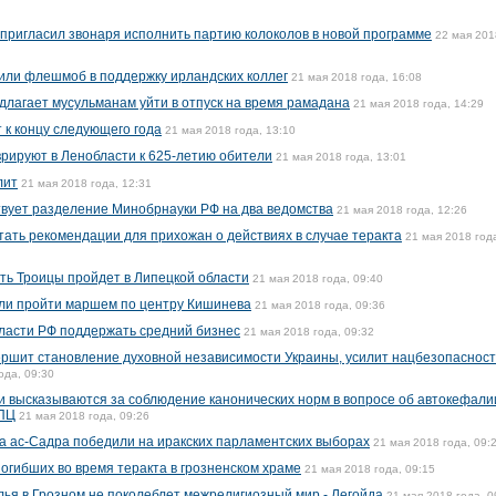
пригласил звонаря исполнить партию колоколов в новой программе
22 мая 201
или флешмоб в поддержку ирландских коллег
21 мая 2018 года, 16:08
лагает мусульманам уйти в отпуск на время рамадана
21 мая 2018 года, 14:29
 к концу следующего года
21 мая 2018 года, 13:10
рируют в Ленобласти к 625-летию обители
21 мая 2018 года, 13:01
лит
21 мая 2018 года, 12:31
вует разделение Минобрнауки РФ на два ведомства
21 мая 2018 года, 12:26
ать рекомендации для прихожан о действиях в случае теракта
21 мая 2018 год
сть Троицы пройдет в Липецкой области
21 мая 2018 года, 09:40
ли пройти маршем по центру Кишинева
21 мая 2018 года, 09:36
ласти РФ поддержать средний бизнес
21 мая 2018 года, 09:32
ршит становление духовной независимости Украины, усилит нацбезопасност
ода, 09:30
и высказываются за соблюдение канонических норм в вопросе об автокефали
УПЦ
21 мая 2018 года, 09:26
а ас-Садра победили на иракских парламентских выборах
21 мая 2018 года, 09:
огибших во время теракта в грозненском храме
21 мая 2018 года, 09:15
лья в Грозном не поколеблет межрелигиозный мир - Легойда
21 мая 2018 года, 0