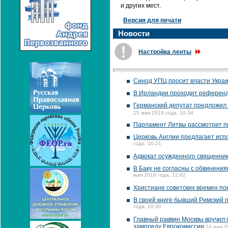
и других мест.
Версия для печати
Новости
Настройка ленты
Синод УПЦ просит власти Украи
В Ирландии проходит референд
Германский депутат предложил
25 мая 2018 года, 10:34
Парламент Литвы рассмотрит п
Церковь Англии предлагает исп
года, 16:21
Адвокат осужденного священник
В Баку не согласны с обвинени
мая 2018 года, 12:02
Христиане советских времен по
В своей книге бывший Римский 
года, 10:30
Главный раввин Москвы вручил
зампреду Еврокомиссии
24 мая 2