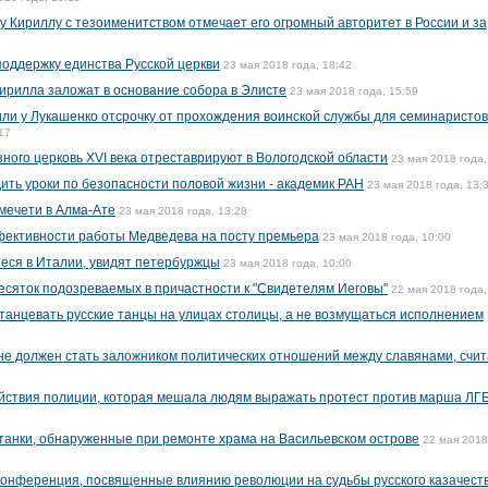
у Кириллу с тезоименитством отмечает его огромный авторитет в России и за
поддержку единства Русской церкви
23 мая 2018 года, 18:42
Кирилла заложат в основание собора в Элисте
23 мая 2018 года, 15:59
ли у Лукашенко отсрочку от прохождения воинской службы для семинаристов
17
ного церковь XVI века отреставрируют в Вологодской области
23 мая 2018 года,
ить уроки по безопасности половой жизни - академик РАН
23 мая 2018 года, 13:
мечети в Алма-Ате
23 мая 2018 года, 13:28
фективности работы Медведева на посту премьера
23 мая 2018 года, 10:00
иеся в Италии, увидят петербуржцы
23 мая 2018 года, 10:00
есяток подозреваемых в причастности к "Свидетелям Иеговы"
22 мая 2018 года,
танцевать русские танцы на улицах столицы, а не возмущаться исполнением
не должен стать заложником политических отношений между славянами, счит
йствия полиции, которая мешала людям выражать протест против марша ЛГ
танки, обнаруженные при ремонте храма на Васильевском острове
22 мая 2018
конференция, посвященные влиянию революции на судьбы русского казачест