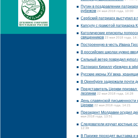
Путин в поздравлении патриарх
рубежом
24 мая 2018 года, 10:00
Сербский патриарх выступил в 
Капсулу с грамотой патриарха 
Католические епископы попроси
священников
23 мая 2018 года, 14:
Построенную в честь Ивана Гроз
В российских школах нужно ввод
Сильный ветер повредил купол 
Патриарх Кирилл убежден в эф
Русские иконы XV века, хранящ
В Оренбурге задержали почти д
Представитель Церкви призвал 
лезгинки
22 мая 2018 года, 14:28
День славянской письменности 
Церкви
22 мая 2018 года, 14:21
Президент Молдавии осудил де
мая 2018 года, 13:51
Следователи изучат костные ос
12:39
В Париже проходят выставка и 