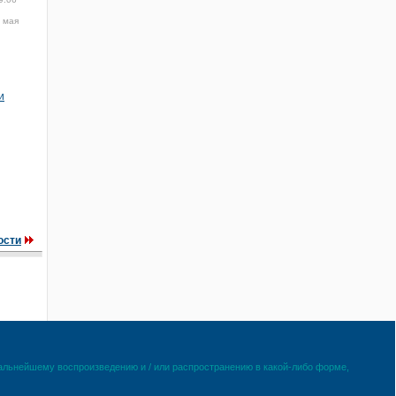
 мая
и
ости
дальнейшему воспроизведению и / или распространению в какой-либо форме,