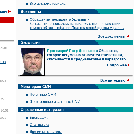
Все аудиоматериалы
ницу
Документы
Обращение президента Украины к
Константинопольскому патриарху о предоставлении
томоса об автокефалии Православной церкви Украины
Все документы
Эксклюзив
17:25
Протоиерей Петр Дынников
: Общество,
которое негуманно относится к животным,
скатывается в средневековье и варварство
дана
Подробнее
Все интервью
 2018
Мониторинг СМИ
Печатные СМИ
д
24
Электронные и сетевые СМИ
Справочные материалы
 10:51
Биографии
 2018
Статистика
Другие материалы