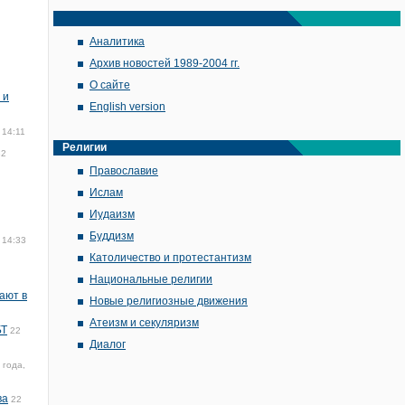
Аналитика
Архив новостей 1989-2004 гг.
О сайте
 и
English version
 14:11
Религии
32
Православие
Ислам
Иудаизм
Буддизм
 14:33
Католичество и протестантизм
Национальные религии
ают в
Новые религиозные движения
Атеизм и секуляризм
БТ
22
Диалог
 года,
ва
22