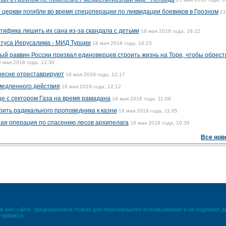
 церкви погибли во время спецоперации по ликвидации боевиков в Грозном
21
тифика лишить их сана из-за скандала с детьми
18 мая 2018 года, 16:22
атуса Иерусалима - МИД Турции
18 мая 2018 года, 14:23
ный раввин России призвал единоверцев строить жизнь на Торе, чтобы обрест
8 мая 2018 года, 12:30
ресне отреставрируют
18 мая 2018 года, 12:17
медленного действия
18 мая 2018 года, 12:12
це с сектором Газа на время рамадана
18 мая 2018 года, 11:08
рить радикального проповедника к казни
18 мая 2018 года, 11:05
ая операция по спасению лесов архипелага
18 мая 2018 года, 10:35
Все нов
 веб-сайте, предназначена только для персонального использования и не подлежит 
терфакса.