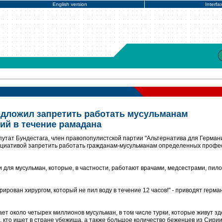
English version
Interfa
едложил запретить работать мусульманам
й в течение рамадана
утат Бундестага, член правопопулистской партии "Альтернатива для Герман
нициативой запретить работать гражданам-мусульманам определенных профе
 для мусульман, которые, в частности, работают врачами, медсестрами, пило
ирован хирургом, который не пил воду в течение 12 часов!" - приводят герма
т около четырех миллионов мусульман, в том числе турки, которые живут зд
, кто ищет в стране убежища, а также большое количество беженцев из Сирии