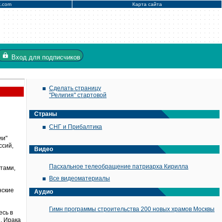
x.com
Карта сайта
Вход
для подписчиков
Сделать страницу
"Религия" стартовой
Страны
СНГ и Прибалтика
ии"
ссий,
Видео
Пасхальное телеобращение патриарха Кирилла
тами,
Все видеоматериалы
нские
Аудио
Гимн программы строительства 200 новых храмов Москвы
есь в
, Ирака