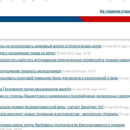
На главную стра
ны не использовать церковный вопрос в политических целях
25 мая 2018 года, 
ум о расширении права на аборт
25 мая 2018 года, 10:52
 запретить работать мусульманам определенных профессий в течение рама
редложение признать неоязычников
24 мая 2018 года, 16:27
ользовать голосовой помощник Alexa для молитв и разъяснений о вере
24 мая
а Грозовского подал кассационную жалобу
24 мая 2018 года, 13:15
ями со стороны Вашингтона в ущемлении в Азербайджане религиозных свобо
казали пример бескомпромиссной веры, считает Бенедикт XVI
24 мая 2018 года,
папа критикует новые тенденции в католичестве - митрополит Иларион
24 мая
 премии имени лорда Якобовица председателю Европарламента и первому
018 года, 10:15