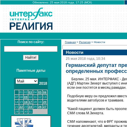
Обновлено: 25 мая 2018 года, 17:25 (МСК)
Поиск по сайту:
Главная
>
Религия
> Новости
Новости
25 мая 2018 года, 10:34
Германский депутат пр
Памятные даты
определенных професси
Берлин. 25 мая. ИНТЕРФАКС - Деп
2018
(АДГ) Мартин Зихерт выступил с и
если они постятся в месяц рамадан.
01
02
03
04
05
06
Подобную меру он предложил ввести
07
08
09
10
11
12
13
водителями автобусов и трамваев.
14
15
16
17
18
19
20
21
22
23
24
25
26
27
"Какой пациент должен быть проопер
28
29
30
31
СМИ слова М.Зихерта.
СМИ напоминают, что в ФРГ проживае
течение десятилетий, мигранты и те