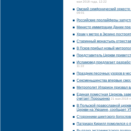
мая 2018 года, 12:22
Омский симфонический оркестр 
09:01
Российские пролайферы запуст
Министр иммиграции Дании пред
Храм у метро в Зюзино построят
Старинный монастырь отрестав
В Псков прибыл новый митропо
Представитель Церкви приветст
Исламовед предлагает разработ
11:22
Праздник песочных узоров в че
Сексменьшинства впервые смог
Митрополит Иларион призвал в
Единая поместная Церковь заве
считает Порошенко
21 мая 2018 г
В Польской православной церкв
Церкви на Украине, сообщает 
Сторонники шиитского богослов
Патриарх Кирилл помолился о п
Вылазка экстремистского подпо