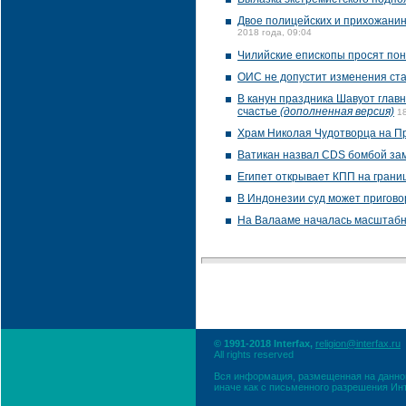
Двое полицейских и прихожанин
2018 года, 09:04
Чилийские епископы просят пон
ОИС не допустит изменения ст
В канун праздника Шавуот глав
счастье
(дополненная версия)
1
Храм Николая Чудотворца на П
Ватикан назвал CDS бомбой за
Египет открывает КПП на грани
В Индонезии суд может пригово
На Валааме началась масштабн
© 1991-2018 Interfax,
religion@interfax.ru
All rights reserved
Вся информация, размещенная на данном
иначе как с письменного разрешения Ин